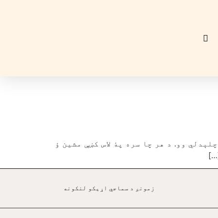
ېدلي وو. د هر چا سره پۀ لاس کښې مشين ؤ
…]
زمونږ د سماجي اړيکو لنکونه