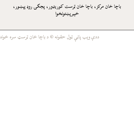
باچا خان مرکز، باچا خان ټرست کوريډور، پجګۍ روډ پېښور،
خېبرپښتونخوا
ددې وېب پاڼې ټول حقونه © د باچا خان ټرسټ سره خوندي د