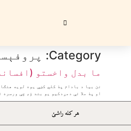
Category:
پروفېسر
ما بدل واخستو (افسانه
نن بيا د بادام پۀ کلي کښې يوه لويه هنګامه
او پۀ ملا ئې دمړدکيو يو بند ؤ، چې ورسره 
هر کله راشئ