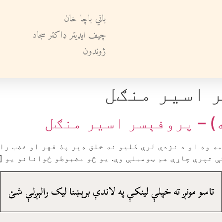
باني باچا خان
چيف ايډيټر ډاکټر سجاد
ژوندون
 اسير منګل
) – پروفېسر اسير منګل
 وه او د نزدې لرې کليو نه خلق ډېر پۀ قهر او غضب راچل
ئې تېرې چاړې هم ټومبلې وې. يو څو مضبوطو ځوانانو يو [
تاسو مونږ ته خپلې لينکې په لاندې برېښنا ليک رالېږلې شئ