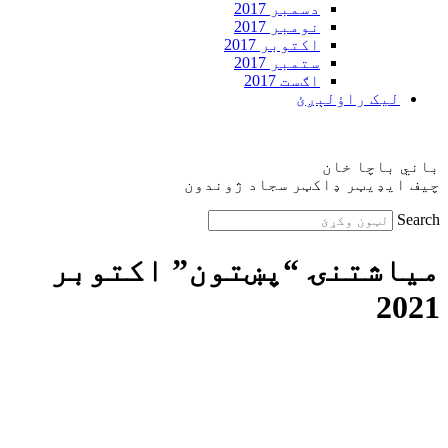
دسمبر 2017
نومبر 2017
اکتوبر 2017
ستمبر 2017
اګست 2017
ليک راؤلېږئ
باني باچا خان
چيف ايډيټر ډاکټر سجاد ژوندون
Search
مياشتنۍ “پښتون” اکتوبر
2021