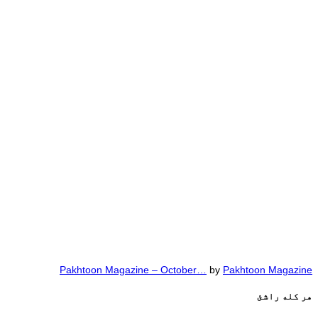
Pakhtoon Magazine – October…
by
Pakhtoon Magazine
هر کله راشئ