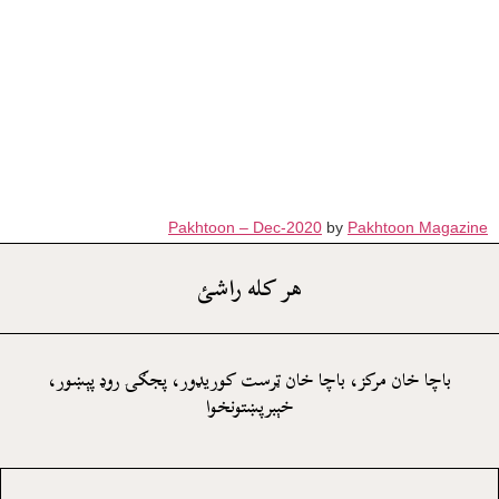
Pakhtoon – Dec-2020
by
Pakhtoon Magazine
هر کله راشئ
باچا خان مرکز، باچا خان ټرست کوريډور، پجګۍ روډ پېښور،
خېبرپښتونخوا