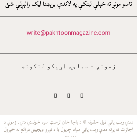
تاسو مونږ ته خپلې لينکې په لاندې برېښنا ليک رالېږلې شئ
write@pakhtoonmagazine.com
زمونږ د سماجي اړيکو لنکونه
ددې وېب پاڼې ټول حقونه © د باچا خان ټرسټ سره خوندي دي۔ زمونږ د
اجازت نه پرته ددې وېب پاڼې مواد چاپول يا د نورو ډيجيټل ذرائع نه خپرول
منع دي۔