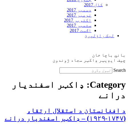
کال 2017
دسمبر 2017
نومبر 2017
اکتوبر 2017
ستمبر 2017
اګست 2017
ليک راؤلېږئ
باني باچا خان
چيف ايډيټر ډاکټر سجاد ژوندون
Search
Category:
ډاکټر اسفنديار
درانے
د افغانستان د استقلال ارتقاء
(۱۷۴۷-۱۹۲۹) – ډاکټر اسفنديار درانے