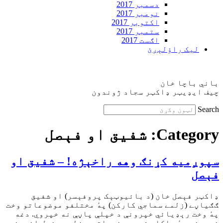
دسمبر 2017
نومبر 2017
اکتوبر 2017
ستمبر 2017
اګست 2017
ليک راؤلېږئ
باني باچا خان
چيف ايډيټر ډاکټر سجاد ژوندون
Search
Category:
شفيق او فېصل
سپوږمیه کړنګ وهه راخېژه! – شفيق او
فېصل
ډاکټر فېصل خان (د بائیوټېک پروفېسر) او شفیق
ګګیاڼے (زلمے سماجي کارکن) پهٔ مختلفو موضوعاتو وخت
پهٔ وخت رېډیائي خپرونې د خپلې پاڼې نه خپروي. دغه
خپرونې پهٔ ټاکلے شوو موضوعاتو د زلـمو خپل اندونه