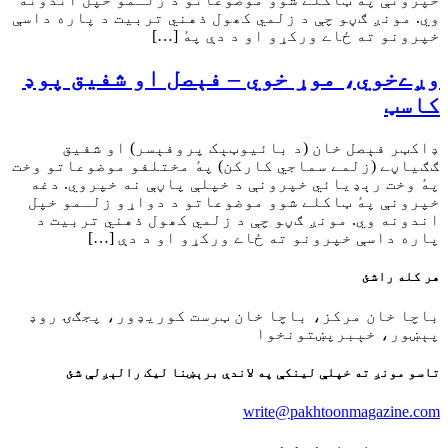
وي. مونږ ګڼو چې د زلمي کھول ذهني تربیت د پاره داسې
خپرونو ته ځاے ورکړو او د دې پهٔ […]
وږےخوي، موړ خوي – فېصل او شفيق پوډ
کاسټ
ډاکټر فېصل خان (د بائیوټېک پروفېسر) او شفیق
ګګیاڼے (زلمے سماجي کارکن) پهٔ مختلفو موضوعاتو وخت
پهٔ وخت رېډیائي خپرونې د خپلې پاڼې نه خپروي. دغه
خپرونې پهٔ ټاکلے شوو موضوعاتو د دواړو زلـمو خپل
اندونه وي. مونږ ګڼو چې د زلمي کھول ذهني تربیت د
پاره داسې خپرونو ته ځاے ورکړو او د دې […]
هر کله راشئ
باچا خان مرکز، باچا خان ټرست کوريډور، پجګۍ روډ
پېښور، خېبرپښتونخوا
تاسو مونږ ته خپلې لينکې په لاندې برېښنا ليک رالېږلې شئ
write@pakhtoonmagazine.com