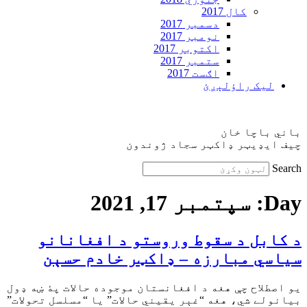
کال 2017
دسمبر 2017
نومبر 2017
اکتوبر 2017
ستمبر 2017
اګست 2017
ليک راؤلېږئ
باني باچا خان
چيف ايډيټر ډاکټر سجاد ژوندون
Search
Day:
سپتمبر 17, 2021
د کابل د سقوط وروستو د افغانانو
سياسي مبارزه – ډاکټر خادم حسېن
‎يو اصطلاح چې هغه د افغانستان موجوده حالات پۀ ښه ډول
بيانولے شي، هغه “غېر يقيني حالات” يا “مسلسل تحولات”