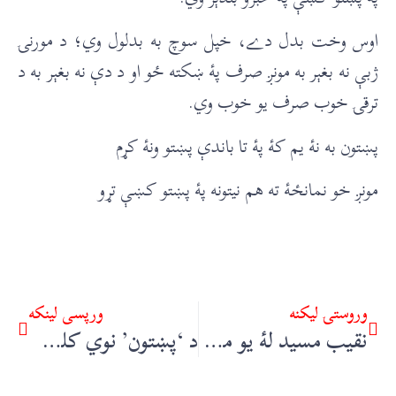
اوس وخت بدل دے، خپل سوچ به بدلول وي؛ د مورنۍ
ژبې نه بغېر به مونږ صرف پۀ ښکته ځو او د دې نه بغېر به د
ترقۍ خوب صرف يو خوب وي.
پښتون به نۀ يم کۀ پۀ تا باندې پښتو ونۀ کړم
مونږ خو نمانځۀ ته هم نيتونه پۀ پښتو کښې تړو
وروستۍ ليکنه
ورپسې لينکه
نقیب مسید لۀ یو مقناطیسي شخصیته تر اوسني حاله – حبیب الله کاکړ
د ‘پښتون’ نوي کلن نمانځغونډه – حیات خان ناصر