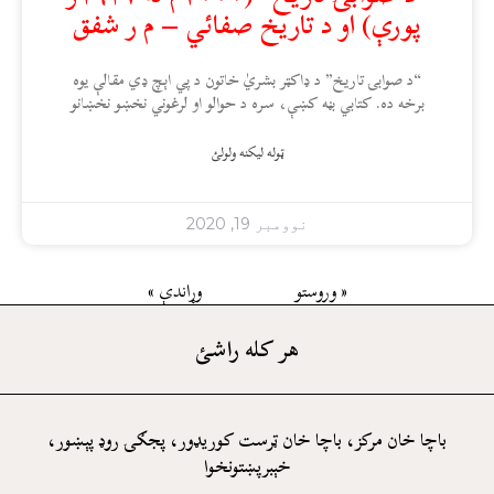
پورې) او د تاريخ صفائي – م ر شفق
“د صوابۍ تاريخ” د ډاکټر بشريٰ خاتون د پي اېچ ډي مقالې يوه
برخه ده. کتابي بڼه کښې، سره د حوالو او لرغوني نخښو نخښانو
ټوله ليکنه ولولئ
نوومبر 19, 2020
« وروستو
وړاندې »
هر کله راشئ
باچا خان مرکز، باچا خان ټرست کوريډور، پجګۍ روډ پېښور،
خېبرپښتونخوا