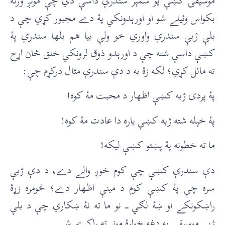
موسيقۍ کښې يو شمېر سندرې داسې دي چې مونږ ورته
بکواس وئیلے شو او اورېدونکي پۀ دے مجبور کړي چې د
بلې ژبې سندرې واوري خو ولې بيا هم بلها سندرې پۀ
کښې داسې شته چې د اورېدو ذوق لرونکي خلق ځان اړح
ته مائل کړي؛ لکه زۀ به د دې سندرې مثال درکړم چې:
پۀ پردۍ ژبه کښې اظهار د محبت مۀ کوه!
پۀ خپله شته ژبه کښې ياره دا عادت مۀ کوه!
ما ته خطونه پۀ پښتو کښې ليکه!
دې سندرې کښې چې کوم خوږ والے دے، د دې ژبې
سره چې پۀ کښې کوم د مينې اظهار دے؛ څومره زړۀ
راښکونکے او ښۀ لګي ـــ نو ما ته نۀ ښکاري چې د بلې
ژبې موسیقي به دغه خواږۀ مونږ ته راکړے شي.