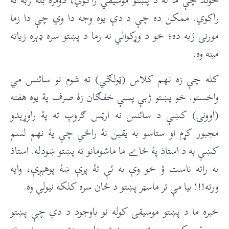
راکوي. ممکن ده چې د دې يوه وجه دا وي چې دا زما
مورنۍ ژبه ده؛ خو د وړکوالي نه زما د پښتو سره ډېره زياته
مينه وه.
کله چې زه نهم کلاس (ټولګي) ته شوم نو سائنس مي
واخستو. خو پښتو ژبې پسې خفګان زۀ صرف پۀ يوه هفته
(اوونۍ) کښې د سائنس نه ارټس ګروپ ته پۀ راوړېدو
مجبور کړم او ستاسو به يقين نۀ راځي چې پۀ نهم لسم
کښې به د استاذ پۀ ځاے ما ماشومانو ته پښتو ښودله. استاذ
به راته ناست ؤ خو وې به ئې تۀ پرې ښۀ پوهېږې، وايه
ورته!!! بيا مې تر ماسټر پښتو د ځان سره کلکه نيولې وه.
خبره ما د پښتو موسيقۍ کوله نو باوجود د دې چې پښتو