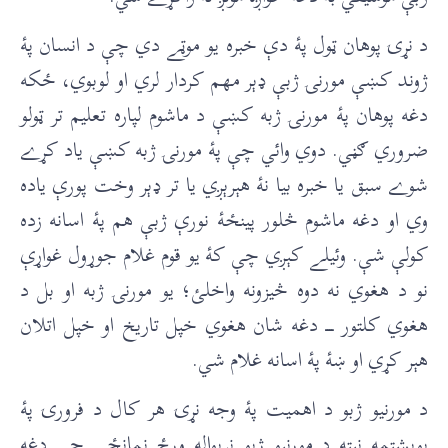
د نړۍ پوهان ټول پۀ دې خبره يو موټے دي چې د انسان پۀ
ژوند کښې مورنۍ ژبې ډېر مهم کردار لري او لوبوي، ځکه
دغه پوهان پۀ مورنۍ ژبه کښې د ماشوم لپاره تعليم تر ټولو
ضروري ګڼي. دوي وائي چې پۀ مورنۍ ژبه کښې ياد کړے
شوے سبق يا خبره بيا نۀ هېرېږي يا تر ډېر وخت پورې ياده
وي او دغه ماشوم څلور پینځۀ نورې ژبې هم پۀ اسانه زده
کولې شې. وئیلے کېږي چې کۀ يو قوم غلام جوړول غواړې
نو د هغوي نه دوه څيزونه واخلئ؛ يو مورنۍ ژبه او بل د
هغوي کلتور ــــ دغه شان هغوي خپل تاريخ او خپل اتلان
هېر کړي او ښۀ پۀ اسانه غلام شي.
د مورنیو ژبو د اهميت پۀ وجه نړۍ هر کال د فرورۍ پۀ
يويشتمه نېټه د مورنیو ژبو نړيواله ورځ نمانځي چې دغه