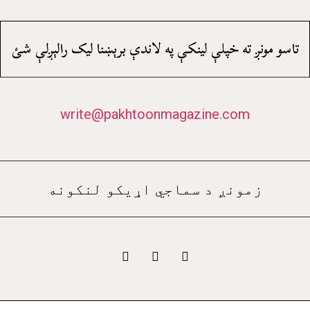
تاسو مونږ ته خپلې لينکې په لاندې برېښنا ليک رالېږلې شئ
write@pakhtoonmagazine.com
زمونږ د سماجي اړيکو لنکونه