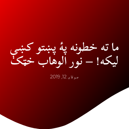
ما ته خطونه پۀ پښتو کښې
لیکه! – نور الوهاب خټک
جولای 12, 2019