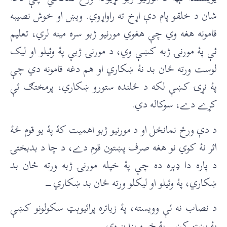
شان د خلقو پام دې اړخ ته راواړوي. ويښ او خوش نصيبه
قامونه هغه وي چې هغوي مورنیو ژبو سره مينه لري، تعليم
ئې پۀ مورنۍ ژبه کښې وي، د مورنۍ ژبې پۀ وئیلو او ليک
لوست ورته ځان بد نۀ ښکاري او هم دغه قامونه دي چې
پۀ نړۍ کښې لکه د ځلنده ستورو ښکاري، پرمختګ ئې
کړے دے، سوکاله دي.
د دې ورځ نمانځل او د مورنیو ژبو اهميت کۀ پۀ يو قوم څۀ
اثر نۀ کوي نو هغه صرف پښتون قوم دے، د چا د بدبختۍ
د پاره دا ډېره ده چې پۀ خپله مورنۍ ژبه ورته ځان بد
ښکاري، پۀ وئیلو او ليکلو ورته ځان بد ښکاري ـــــ
د نصاب نه ئې وويسته، پۀ زياتره پرائیوېټ سکولونو کښې
پۀ پښتو کښې پۀ خبرو بندېز وي.