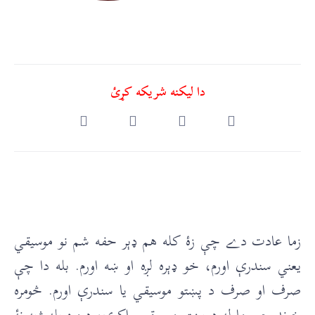
دا ليکنه شريکه کړئ
زما عادت دے چې زۀ کله هم ډېر حفه شم نو موسیقي
یعني سندرې اورم، خو ډېره لږه او ښه اورم. بله دا چې
صرف او صرف د پښتو موسيقي يا سندرې اورم. څومره
خوند چې ما له د پښتو موسيقي راکوي، دومره بله ژبه نۀ