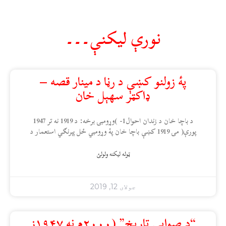
نورې ليکنې۔۔۔
پۀ زولنو کښې د رڼا د مینار قصه –
ډاکټر سهېل خان
د باچا خان د زندان احوال1- )وړومبۍ برخه: د 1919 نه تر 1947
پورې( مۍ 1919 کښې باچا خان پۀ وړومبي ځل پېرنګي استعمار د
ټوله ليکنه ولولئ
جولای 12, 2019
“د صوابۍ تاريخ” (۲۰۰۰م نه ۱۹۴۷ز