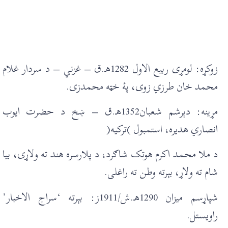
زوکړه: لومړی ربيع الاول 1282هـ.ق – غزني – د سردار غلام
محمد خان طرزي زوی، پۀ خټه محمدزی.
مړينه: دېرشم شعبان1352هـ.ق – ښخ د حضرت ايوب
انصاري هديره، استمبول )ترکيه(
د ملا محمد اکرم هوتک شاګرد، د پلارسره هند ته ولاړی، بيا
شام ته ولاړ، بېرته وطن ته راغلی.
شپاړسم ميزان 1290هـ.ش/1911ز: بېرته ‘سراج الاخبار’
راويستل.