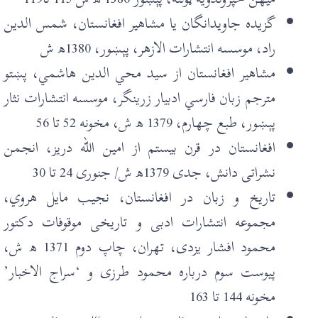
گزيده جاويدانگان يا مشاهير افغانستان، شمس الدين
راد، موسسه انتشارات الازهر، پېښور، 1380ھ ش
مشاهير افغانستان از سيد محي الدين هاشمي، پښتو
مترجم زبان فارسي ادبيار زرينگر، موسسه انتشارات نثار
پېښور، طبع چهارم، 1379 ھ ش، مخونه 52 تا 56
افغانستان در قرن بيستم از امين الله دريز، انجمن
نشراتی دانش، جدی 1379ھ ش/ جنوری 24 تا 30
تاريخ و زبان در افغانستان، نجيب مايل هروي،
مجموعه انتشارات ادبی و تاريخی موقوفات دکتور
محمود افشار يزدی، تهران، چاپ دوم 1371 ھ ش،
پيوست سوم درباره محمود طرزی و ‘سراج الاخبار’
مخونه 144 تا 163