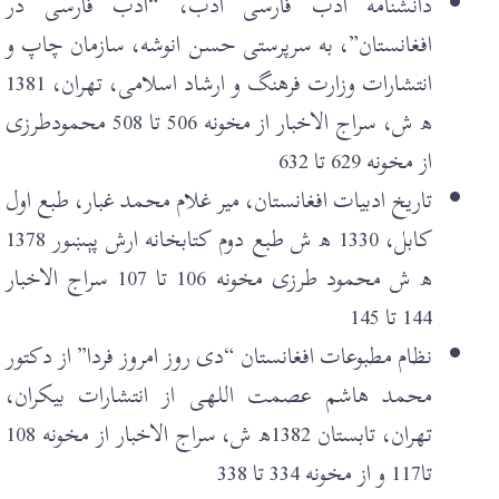
دانشنامه ادب فارسی ادب، “ادب فارسی در
افغانستان”، به سرپرستی حسن انوشه، سازمان چاپ و
انتشارات وزارت فرهنگ و ارشاد اسلامی، تهران، 1381
ھ ش، سراج الاخبار از مخونه 506 تا 508 محمودطرزی
از مخونه 629 تا 632
تاريخ ادبيات افغانستان، مير غلام محمد غبار، طبع اول
کابل، 1330 ھ ش طبع دوم کتابخانه ارش پېښور 1378
ھ ش محمود طرزی مخونه 106 تا 107 سراج الاخبار
144 تا 145
نظام مطبوعات افغانستان “دی روز امروز فردا” از دکتور
محمد هاشم عصمت اللهی از انتشارات بيکران،
تهران، تابستان 1382ھ ش، سراج الاخبار از مخونه 108
تا117 و از مخونه 334 تا 338