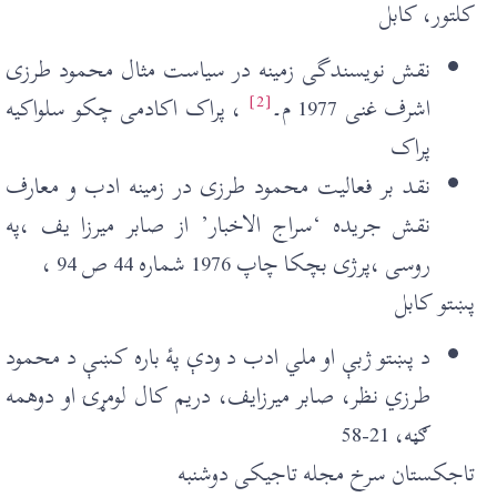
کلتور، کابل
نقش نويسندگی زمينه در سياست مثال محمود طرزی
[2]
اشرف غنی 1977 م۔
، پراک اکادمی چکو سلواکيه
پراک
نقد بر فعاليت محمود طرزی در زمينه ادب و معارف
نقش جريدہ ‘سراج الاخبار’ از صابر ميرزا يف ،په
روسی ،پرژی بچکا چاپ 1976 شمارہ 44 ص 94 ،
پښتو کابل
د پښتو ژبې او ملي ادب د ودې پۀ باره کښې د محمود
طرزي نظر، صابر ميرزايف، دريم کال لومړۍ او دوهمه
ګڼه، 21-58
تاجکستان سرخ مجله تاجيکی دوشنبه