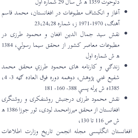
دلوحوت 1359 ھ ش سال 29 شمارہ اول
آغاز و انکشاف مطبوعات در افغانستان، محمد قاسم
آهنګ، 1970-1971 ز، شماره 23،24،28
نقش سيد جمال الدين افغان و محمود طرزی در
مطبوعات معاصر کشور از محقق سيما رسولي، 1384
ھ ش شمارہ اول
زندګي و کارنامه های محمود طرزي محقق محمد
شفيع غني پژوهش، دوهمه دوره فوق العاده ګڼه 3- 4،
1385ه ش پرله پسې 388- 160- 181
نقش محمود طرزی درجنبش روشنفکری و روشنگری
افغانستان از محقق ميرزامحمد لودی، ثور جوزا 1386 ھ
ش ص 116 تا 130،
افغانستان انگليسی مجله انجمن تاريخ وزارت اطلاعات