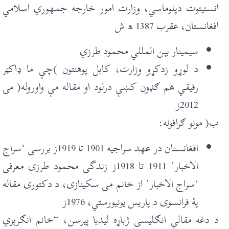
انستيتوت دپلوماسي، وزارت امور خارجه جمهوري اسلامي
افغانستان، عقرب 1387 ھ ش
سیمينار بېن المللي محمود طرزي
د لوړو زدکړو وزارت، کابل پوهنتون )چې ما ډاکټر
رفيقي هم ګډون کښې درلود او مقاله مې واوروله( مۍ
2012ز
ب( مونو ګرافونه:
افغانستان در عهد سراجیه 1901 تا 1919ز بررسی ‘سراج
الاخبار’ 1911 تا 1918ز زندگی محمود طرزی معرفی
‘سراج الاخبار’ از خانم می سکينازی، د دکتوری مقاله
پۀ فرانسوی د پاريس يونيورستي، 1976ز
د دغه مقالې انګليسی ژباړه ليديا پيرسن، “خانم انګرېزي