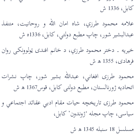
کابل، 1336 ش
علامه محمود طرزي، شاه امان الله و روحانيت، متنفذ
عبدالبشير شور، چاپ مطبع دولتي، کابل، 1336ه ش
خيريه ۔ دختر محمود طرزي، د خانم افندی ټولوونکی روان
فرهادی، 1355 ھ ش
محمود طرزی افغاني، عبدالله بشير شور، چاپ نشرات
اتحاديه ژورنالستان، مطبع دولتی کابل، قوس1367 ھ ش
محمود طرزی تاريخچه حيات مقام ادبي عقائد اجتماعي و
سياسی، چاپ مجله ‘ژوندون’ کابل،
مسلسل 18 سنبله 1345 ھ ش