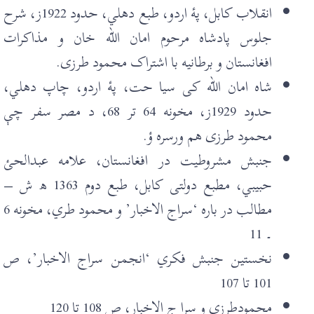
انقلاب کابل، پۀ اردو، طبع دهلي، حدود 1922ز، شرح
جلوس پادشاہ مرحوم امان الله خان و مذاکرات
افغانستان و برطانيه با اشتراک محمود طرزی.
شاه امان الله کی سيا حت، پۀ اردو، چاپ دهلي،
حدود 1929ز، مخونه 64 تر 68، د مصر سفر چې
محمود طرزی هم ورسره ؤ.
جنبش مشروطيت در افغانستان، علامه عبدالحئ
حبيبي، مطبع دولتی کابل، طبع دوم 1363 ھ ش –
مطالب در باره ‘سراج الاخبار’ و محمود طري، مخونه 6
۔ 11
نخستين جنبش فکري ‘انجمن سراج الاخبار’، ص
101 تا 107
محمودطرزی و سرا ج الاخبار، ص 108 تا 120