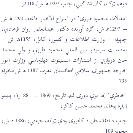
دوهم ټوک، کال 24 ګڼې، چاپ 1397هـ.ش/ 2018ز
‘مقالات محمود طرزي’ در ‘سراج الاخبار افاغنه، 1290هـ.ش
– 1297هـ.ش، ګرد آورنده دکتور عبدالغفور روان فرهادي،
چاپونه – وزارت اطلاعات و کلتور، کابل، 1355هـ ش –
بمناسبت سيمينار بېن الملي محمود طرزي و ولي محمد
خان دروازي از انتشارات انستيتوت دپلوماسي وزارت امور
خارجه جمهوري اسلامي افغانستان عقرب 1387 ھ ش مخونه
735
‘خاطرې’ )د يوې دورې لنډ تاريخ، 1869 – 1881ز(، پښتو
ژباړه پوهاند محمد حسن کاکړ،
چاپ د افغانستان د کلتوري ودې ټولنه، جرمني، 1386 ه ش،
مخونه 109