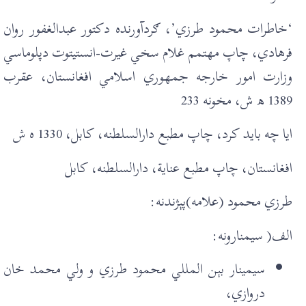
‘خاطرات محمود طرزي’، ګردآورنده دکتور عبدالغفور روان
فرهادي، چاپ مهتمم غلام سخي غيرت-انستيتوت دپلوماسي
وزارت امور خارجه جمهوري اسلامي افغانستان، عقرب
1389 ھ ش، مخونه 233
ايا چه بايد کرد، چاپ مطبع دارالسلطنه، کابل، 1330 ه ش
افغانستان، چاپ مطبع عناية، دارالسلطنه، کابل
طرزي محمود (علامه)پېژندنه:
الف( سيمنارونه:
سیمينار بېن المللي محمود طرزي و ولي محمد خان
دروازي،