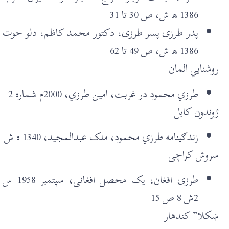
1386 ھ ش، ص 30 تا 31
پدر طرزی پسر طرزی، دکتور محمد کاظم، دلو حوت
1386 ھ ش، ص 49 تا 62
روشنايي المان
طرزي محمود در غربت، امين طرزي، 2000م شماره 2
ژوندون کابل
زندګينامه طرزي محمود، ملک عبدالمجيد، 1340 ه ش
سروش کراچی
طرزی افغان، يک محصل افغانی، سپتمبر 1958 س
2ش 8 ص 15
ښکلا” کندهار