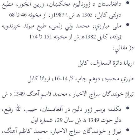
دافغانستان د ژورناليزم مخکښان، زرين انځور، مطبع
دولتی کابل، 1365 ھ ش \ 1987ز، از مخونه 46 تا 68
ملی مبارزې، محمد ولي زلمی، طبع مېوند خپرندويه
ټولنه، کابل 1382ھ ش از مخونه 151 تا 174
ه( مقالې:
اريانا دائرة المعارف، کابل
طرزي محمود، دوهم چاپ 5/ 14-16، اريانا کابل
تيراژ خونندګان سراج الاخبار ، محمد قاسم آهنګ 1349 ه ش
تکلمه برسير ژور ناليزم در آفغانستان، حبيب الله رفيع،
دلو حوت 1349 ھ ش سال 29، شمارہ اول
تيراژ و خوانندگان سراج الاخبار، محمد کاظم آهنگ،