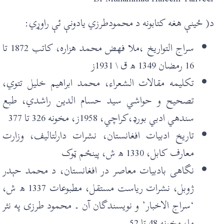
د( ځينې هغه کتابونه د محمودطرزي يادونې ئې راوړي:
سراج التواريخ ،ملا فهض محمد هزاره، کاتب 1872 تا
16 رمضان 1349 ھ ق \ 1931ز
تکليمه مقالات الشعراء، محمد ابراهيم خليل تتوي،
تصحيح و حواشي سيد حسام الدین راشدي، طبع
سندهي ادبي بورډ،کراچي، 1958ز، مخونه 326 تا 377
تاريخ ادبيات افغانستان، نشرات دارلتاليف، وزارت
معارف کابل، 1330 ھ ش، پینځم ټوک
نگاهی بادبيات معاصر در افغانستان، د محمد حېدر
ژوبل، نشرات رياست مستقل، مطبوعات 1337 ھ ش،
‘سراج الاخبار’ و نويسندگان آن ۔ محمود طرزی په نثر
ما، مخونه 48 تا 52