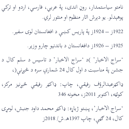
نامتو سياستمدار، روڼ اندی، پۀ عربي، فارسي، اردو او ترکي
پوهېدلو. يو دېرش اثار منظوم او منثور لري.
1922ز – 1924ز پۀ پاريس کښې د افغانستان لوی سفير.
1925ز – 1926ز دافغانستان د باندنيو چارو وزير.
‘سراج الاخبار’ )د ‘سراج الاخبار’ د تاسيس د سلم کال د
جشن پۀ مناسبت د اول کال 24 شمارې سره د څېړنې(،
ډاکټرعبدالرؤف رفيقي، چاپ: ډاکټر رفيقي څېړنيز مرکز،
کوئټه، اکتوبر 2011ز، مخونه 346
‘سراج الاخبار’، پښتو ژباړه: ډاکټر محمد داود جنبش، لومړی
کال، 24 ګڼې، چاپ 1397هـ.ش/ 2018ز