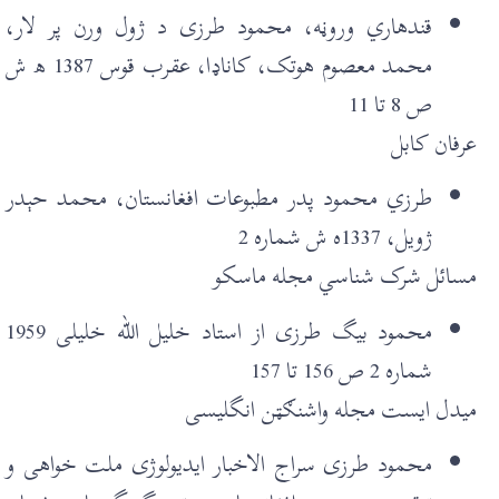
قندهاري وروڼه، محمود طرزی د ژول ورن پر لار،
محمد معصوم هوتک، کاناډا، عقرب قوس 1387 ھ ش
ص 8 تا 11
عرفان کابل
طرزي محمود پدر مطبوعات افغانستان، محمد حېدر
ژويل، 1337ه ش شماره 2
مسائل شرک شناسي مجله ماسکو
محمود بيگ طرزی از استاد خليل الله خليلی 1959
شمارہ 2 ص 156 تا 157
ميدل ايست مجله واشنګټن انگليسی
محمود طرزی سراج الاخبار ايديولوژی ملت خواهی و