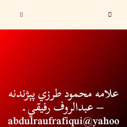
زړې ګڼې
ليک راؤلېږئ
علامه محمود طرزي پېژندنه
– عبدالروف رفيقي ـ
abdulraufrafiqui@yahoo