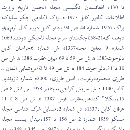
تا 130، افغانستان انگليسی مجله انجمن تاريخ وزارت
اطلاعات کلتور کابل 1977 م۔پراک اکادمی چکو سلواکيه
پراک 1976 شمارہ 44 ص 94 پښتو کابل دريم کال لومړۍاو
دوهمه ګڼه21-58تاجکستان سرخ مجله تاجيکی دوشنبہ 1069
شمارہ 9 تعاون مجله1337ه ش شماره 6خراسان کابل
دلوحوت1383 ھ ش ص 59 تا 69 ميزان عقرب 1386 ھ ش ص
30 تا 31،دلو حوت 184 ھ ش ص 49 تا 62،روشنايي المان ،ـ
طرزي محموددرغربت، امين طرزي، 2000م شماره 2ژوندون
کابل 1340 ه ش سروش کراچی،سپتامبر 1958 س 2ش 8 ص
15،ښکلا” کندھار،عقرب قوس 1387 ھ ش ص 8 تا 11
عرفان کابل ،1337ه ش شماره 2،مسايل شرک شناسی مجله
مسکو 1959 شمارہ 2 ص 156 تا 157،ميدل ايست مجله
واشنګټن انگليسی شمارہ تابستان1947 ص 345 تا 368،ميوند