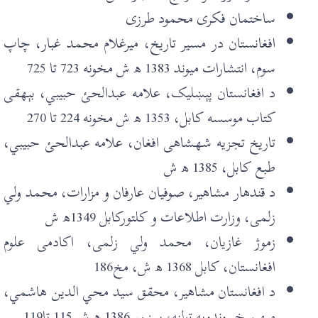
ساختمان فکری محمود طرزی
افغانستان در مسير تاريخ، ميرغلام محمد غبار، چاپ
سوم، انتشارات ميوند 1383 ھ ش مخونه 723 تا 725
د افغانستان پېښليک، علامه عبدالحئ حبیبي، بېهقی
کتاب موسسه کابل، 1353 ھ ش مخونه 224 تا 270
تاريخ تجزيه شهشاهی افغان، علامه عبدالحئ حبيبي،
طبع کابل، 1385 ھ ش
د قندهار مشاهير، صوفيان عارفان و مزارات، محمد ولي
زلمی، وزارت اطلاعات و کلتورکابل 1349ھ ش
زموژ غازيان، محمد ولي زلمی، اکادمی علوم
افغانستان، کابل 1368 ھ ش، مخ186
د افغانستان مشاهير، محقق سيد محي الدين هاشمي،
ميهن خپروندويه ټولنه، پېښور 1386 ھ ش 115 تا119