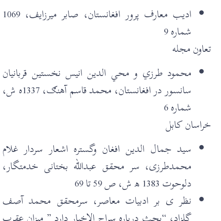
اديب معارف پرور افغانستان، صابر ميرزايف، 1069
شماره 9
تعاون مجله
محمود طرزي و محي الدين انيس نخستين قربانيان
سانسور در افغانستان، محمد قاسم آهنګ، 1337ه ش،
شماره 6
خراسان کابل
سيد جمال الدين افغان وگسترہ اشعار سردار غلام
محمدطرزی، سر محقق عبدالله بختانی خدمتگار،
دلوحوت 1383 ھ ش، ص 59 تا 69
نظر ی بر ادبيات معاصر، سرمحقق محمد آصف
گلزاد، “بحث دربارہ سراج الاخبار دارد ” ميزان عقرب