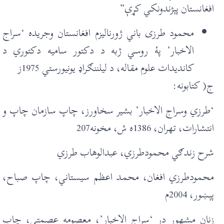
افغانستان پېژندونکي کړې”
محمود طرزی باني ژورناليزم افغانستان وجريدہ ‘سراج
الاخبار’ پۀ روسي ژبه د دکتور ساميه دکتوري د
کانديدات علوم مقاله، د ليلننګراډ يونيورستي 1975ز
ج( کتابونه:
‘طرزي وسراج الاخبار’ بشير سخاورز، چاپ سازمان چاپ و
انتشارات، تهران، 1386ه ش، مخونه207
شرح زندګي محمودطرزي، عبدالوهاب طرزي
محمودطرزي افغان، محمد اعظم سيستاني، چاپ صباح،
پېښور، 2004م
زنان مشهور در ‘سراج الاخبار’، معصومه عصمتي، چاپ