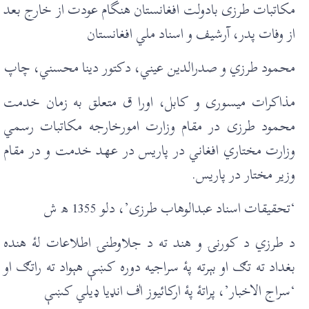
مکاتبات طرزی بادولت افغانستان هنگام عودت از خارج بعد
از وفات پدر، آرشيف و اسناد ملي افغانستان
محمود طرزي و صدرالدين عيني، دکتور دينا محسني، چاپ
مذاکرات ميسوری و کابل، اورا ق متعلق به زمان خدمت
محمود طرزی در مقام وزارت امورخارجه مکاتبات رسمي
وزارت مختاري افغاني در پاريس در عهد خدمت و در مقام
وزير مختار در پاريس.
‘تحقيقات اسناد عبدالوهاب طرزی’، دلو 1355 ھ ش
د طرزي د کورنۍ و هند ته د جلاوطنۍ اطلاعات لۀ هنده
بغداد ته تګ او بېرته پۀ سراجيه دورہ کښې هېواد ته راتګ او
‘سراج الاخبار’، پراتۀ پۀ ارکائیوز اٰف انډيا ډیلي کښې