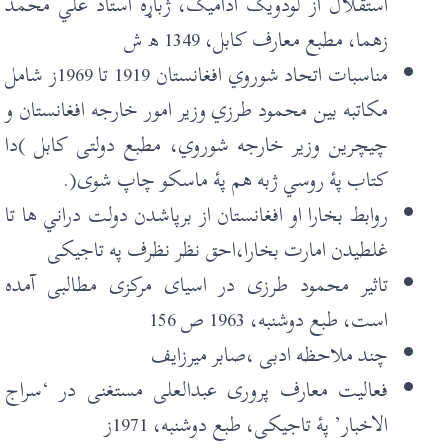
استقلال از لودويک اداميک، ژباړه استاد علي محمد
زهما، مطبع معارف کابل، 1349 ھ ش
مناسبات اتحاد شوروي افغانستان 1919 تا 1969ز شامل
مکاتبه بين محمود طرزي وزير امور خارجه افغانستان و
چيچرين وزير خارجه شوروي، مطبع دولتی کابل )دا
کتاب پۀ روسي ژبه هم پۀ ماسکو چاپ شوی(.
روابط بخارا او افغانستان از برپاشدن دولت دراني ها تا
غلطيدن امارت بخارا،احق نظر نظرف په تاجيکی
تاثير محمود طرزی در اسيای مرکزی مطالبی آمدہ
است، طبع دوشنبه، 1963 ص 156
چند ملاحظه ادبی ،صابر ميرزايف
فعاليت معارف پروری عبدالعلی مستغنی در ‘سراج
الاخبار’ پۀ تاجيکی، طبع دوشنبه، 1971ز