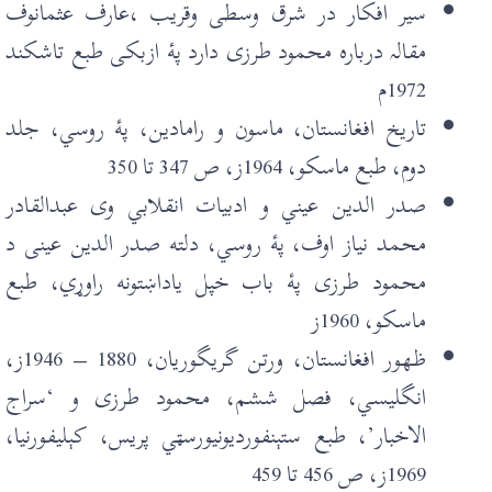
سير افکار در شرق وسطی وقريب ،عارف عثمانوف
مقالہ دربارہ محمود طرزی دارد پۀ ازبکی طبع تاشکند
1972م
تاريخ افغانستان، ماسون و رامادين، پۀ روسي، جلد
دوم، طبع ماسکو، 1964ز، ص 347 تا 350
صدر الدين عيني و ادبيات انقلابي وی عبدالقادر
محمد نياز اوف، پۀ روسي، دلته صدر الدين عينی د
محمود طرزی پۀ باب خپل ياداښتونه راوړي، طبع
ماسکو، 1960ز
ظهور افغانستان، ورتن گريگوريان، 1880 – 1946ز،
انگليسي، فصل ششم، محمود طرزی و ‘سراج
الاخبار’، طبع ستېنفورديونيورسټي پريس، کېليفورنيا،
1969ز، ص 456 تا 459