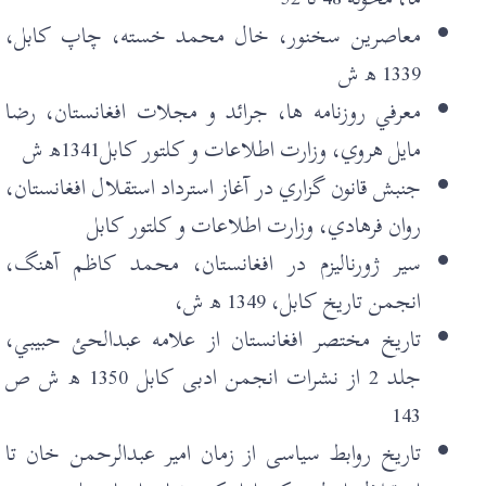
معاصرین سخنور، خال محمد خسته، چاپ کابل،
1339 ھ ش
معرفي روزنامه ها، جرائد و مجلات افغانستان، رضا
مايل هروي، وزارت اطلاعات و کلتور کابل1341ھ ش
جنبش قانون گزاري در آغاز استرداد استقلال افغانستان،
روان فرهادي، وزارت اطلاعات و کلتور کابل
سير ژورناليزم در افغانستان، محمد کاظم آهنگ،
انجمن تاریخ کابل، 1349 ھ ش،
تاريخ مختصر افغانستان از علامه عبدالحئ حبيبي،
جلد 2 از نشرات انجمن ادبی کابل 1350 ھ ش ص
143
تاريخ روابط سياسی از زمان امير عبدالرحمن خان تا