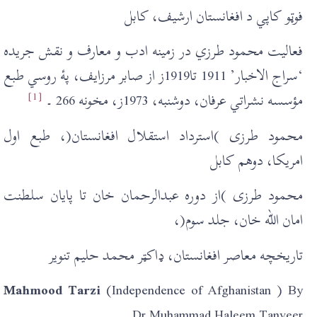
فوټو کاپي د افغانستان ارشيف، کابل
فعاليت محمود طرزي در زمينه ادب و معارف و نقش جريده
‘سراج الاخبار’ 1911 تا1919ز از صابر مرزايف، پۀ روسي طبع
[1]
مؤسسه نشراتي عرفان، دوشنبه، 1973ز، مخونه 266 ۔
محمود طرزی )استرداد استقلال افغانستان(، طبع اول
امريکا، دوهم کابل
محمود طرزی )از دوره عبدالرحمان خان تا پايان سلطنت
امان الله خان، جلد سوم(،
تاريخچه معاصر افغانستان، ډاکټر محمد حليم تنوير
Mahmood Tarzi
(Independence of Afghanistan ) By
Dr Muhammad Haleem Tanveer