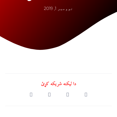
نوومبر 1, 2019
دا ليکنه شريکه کړئ