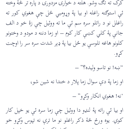
کرک ته تګ وشو. هلته د خوارۍ مزدورۍ د پاره تر څۀ وخته
ئې استوګنه راغله او بیا پۀ وړومبي ځل چې هغوي کور ته
راغلل نو د راتلو سره سم ئې ما ته ووئیل چې زۀ خو د الف
جانې پۀ کلي کښې کار کوم – او زما دننه د مودو د وختونو
کلونو هاغه تلوسې یو ځل بیا پۀ ډېر شدت سره سر را اوچت
کړو.
“ښه! نو تاسو ولیده؟” –
او زما پۀ دې سوال زما پلار د خندا نه شین شو،
‘نه! هغوي انکار وکړو” –
او بیا ئې راته پۀ لنډو دا ووئیل چې زما سره ئې يو خپل کار
کوي. یوه ورځ څۀ ذکر راغلو نو ما ترې نه تپوس وکړو خو