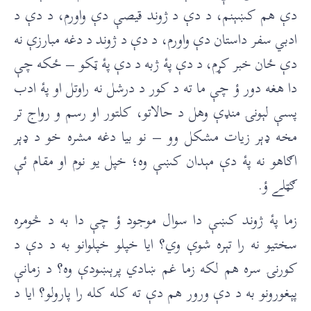
دې هم کښېنم، د دې د ژوند قیصې دې واورم، د دې د
ادبي سفر داستان دې واورم، د دې د ژوند د دغه مبارزې نه
دې ځان خبر کړم، د دې پۀ ژبه د دې پۀ ټکو – ځکه چې
دا هغه دور ؤ چې ما ته د کور د درشل نه راوتل او پۀ ادب
پسې لېونۍ منډې وهل د حالاتو، کلتور او رسم و رواج تر
مخه ډېر زیات مشکل وو – نو بیا دغه مشره خو د ډېر
اګاهو نه پۀ دې مېدان کښې وه؛ خپل یو نوم او مقام ئې
ګټلے ؤ.
زما پۀ ژوند کښې دا سوال موجود ؤ چې دا به د څومره
سختیو نه را تېره شوې وي؟ ایا خپلو خپلوانو به د دې د
کورنۍ سره هم لکه زما غم ښادي پرېښودې وه؟ د زمانې
پېغورونو به د دې ورور هم دې ته کله کله را پارولو؟ ایا د