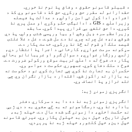
د قبيلو قامونو حقوق د وفاق پۀ نوم نۀ خوري.
حقدارانو له مقرر حق ورکړي. حق کۀ د قامونو وي کۀ د
افرادو ادا کول ئې امن راولي، د عدالت پۀ فېصله
وزيراعلٰي د GIS د ادائيګۍ حکم وکړي او عمل پرې نۀ
کېږي. دا حق تلفي بې قراري پېدا کوي. سابقه
وزيراعظم سره ډيل وشي او بيا ورپسې شتۍ وولي. پۀ دې
شوقي ډنډه غل چرته چرې نۀ دے مل شوے. د غل د غلا غلتۍ
قيصه ملک او قوم له څۀ نۀ ورکوي. خدمت پکار دے.
سړکونه مرمت غواړي، کارخانې د اجرا پۀ انتظار دي،
زلمي روزګار غواړي، د سوال ګرو او غريبانانو بحالي
پکار ده. فوځ له د اعلٰي تربيت موقع ورکولو ضرورت دے.
فوځ د ملک دفاع کوي. جمهوري حکومت د عوامو وي.
حکمران به تجارت نۀ کوي چې تجارت کوي نو د حکومت نه
به بازار ته راکوز شي. اقتدار د بازار نګران وي چې
تله ترازو پۀ انصاف وي.
انګرېزي زمونږ ژبه:
انګرېزي زمونږ ژبه نۀ ده دا به د سرکاري دفتر
باداره نۀ وي. درسګاهونو ته به ځي هغوي به د دې ژبې
نه حکمت اخلي، دا زمونږ ګم شده مال دے. خپله ژبه،
خپل تاريخ، خپل دين به خپلول پکار وي. غېرتي قامونه
خپل دين، خپل کلتور، خپله ژبه نۀ پرېږدي.