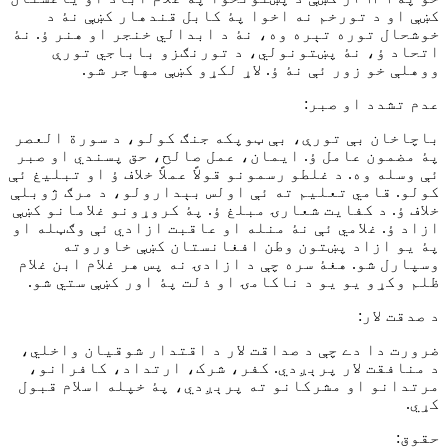
کښې او د تورخم نه اخوا پۀ کابل قندهار کښې نۀ د
خوشحال توره تېره وه، نۀ د ابدالي خنجر او هنر ؤ. نۀ
اتحاد ؤ، نۀ پښتونولي، د تورنګزو باباجي تورې
ووهلې خو زور ئې نۀ ؤ. لاړ لکړو کښې مهاجر شو.
عدم تشدد او صبر:
باچاخان بې تورې، بې ټوپکه جنګ کولو، د سورة العصر
پۀ مضمون عامل ؤ. ايمان، عمل صالح، حق پسندي او صبر
ئې وسله وه. د غلطو رسمونو قولاً عملاً خلاف ؤ او تبليغ ئې
کولو. قامي تعليم ته ئې اولس بېدارولو، د مرګ ژوبلې
خلاف ؤ. د کفايت شعارۍ مبلغ ؤ. پۀ کروړونو غلامانو کښې
ازاد ؤ. غلامي ئې نۀ منله او عاقبت ازادي ئې وګټله او
پۀ يو ازاد پښتون وطن افغانستان کښې خاوروته
وسپارل شو. هغۀ سره چې د ازادۍ نه پس هر غلام ابن غلام
ظلم وکړو يو يو د ناکامۍ او ذلت پۀ اور کښې ستي شو.
د صدقت لار:
ضرورت دا دے چې د صداقت لار د اقتدار شوقيان واخلي،
د منافقت لار پرېږدي. کفر، شرک، ارتداد، کافرانو،
مرتدانو او مشرکانو ته پرېږدي، پۀ خپله اسلام قبول
کړي.
حقوق: