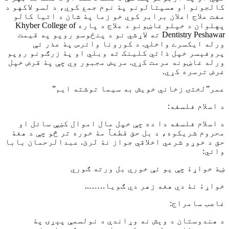
کالجونو او هسپتالونو پۀ نوم جمع کوي، د لسو لاکهو د
مفت علاج اعلان برابر کوي خو زما پۀ شان د اتيا کالو
پهلوان د خپلو غاښونو د علاج د پاره Khyber College of
Dentistry Peshawar ته لاړشي نو د پنځوسو روپو په قيمت
ورله ايکسرے واخلي. د کورونا وائرس پۀ عذر ئې
پروفېسر خپل ذاتي کلينک ته وبلي او پۀ زرګونو روپو
ورله غاښونه مرمت کړي. مريض مجبور وي چې پۀ قرض خپل
غرض ترسره کړي.
عمر”لختۍ زخاني خويش به سيما توشته ايم”
د اسلام فلسفه:
د اسلام فلسفه دا ده چې خپل مال اموال کښې سائل او
محروم شريکوه، د بل حق قطعاً مۀ خوره تر څو چې د هغۀ
حق د خوړو شرعي اخلاقي جواز نۀ لرئ. عبدالرحمان بابا
وائي:
ښۀ خواړۀ چې يو ئې خوري بل ورته ګوري
خواړۀ نۀ دي هغه زهر دي ګويا……..
غاصب سامراج:
د هندوستان د وېش نه وړاندې د نولسمې پېړۍ پۀ