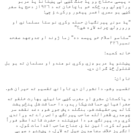
د پېسې محتاج وو پۀ جنګ کښې ئې پښتانۀ پۀ عربو
وراچولي وو. ځکه خو باچاخان ته د ١٩٢٦ز دحج پۀ سفر
کښې يو مصري افسر پېغور ورکړے ؤ چې:
“پۀ مونږ پېرنګيان حمله وکړي نو ستا مسلماني او
ورورولي چرته لاړه شي؟”
“ستاسو اسلام خو پېسه ده” زما ژوند او جدوجهد صفحه
نمبر٣٢٦
خانه کعبه:
پښتنو پۀ عربو ډزې وکړې نو هندو او مسلمان ته يو بل
قتلول څۀ ګران دي.
تاوان:
تقسيم وشو. دانشوران دې تاواني تقسيم ته حېران شو.
د پاکستان مشرق او مغرب کښې حائيلي بهارت خلقو ته
جغرافيائي حماقت ښکارېدو. دا حماقت شل پنځويشت
کاله پس حقيقت شو. بنګله دېش جوړ شو، دغه نقشه سر
چوهدري ظفرالله صاحب پېرنګي وائس راے ته وړاندې
کړې وه. پېرنګي هم دا غوښتنه د حضرت قائداعظم فوراً
قبوله کړه. ائين نۀ ؤ. جناح صاحب اقدامات کول. د
انګرېز خلاف مجاهدين جېل ته لاړل. د پښتنو د صوبې