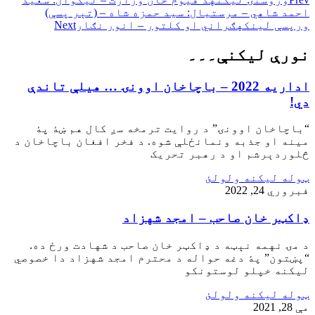
احمد شاهي – مرستيال: سيد حمزه شاه – (تېر پسې)
ورپسې لينکه
ګراني او کلتور – انور نګار
Next
نورې ليکنې۔۔۔
اداريه 2022 – باچاخان اوونۍ … هيلې تاندې
دي!
“باچاخان اوونۍ” د روايت ترمخه سږ کال هم ښۀ پۀ
مينه او جذبه ونمانځلې شوه. د فخر افغان باچاخان د
څلوردېرشم او د رهبر تحريک
ټوله ليکنه ولولئ
فبروري 24, 2022
ډاکټر خان صاحب – امجد شهزاد
د مۍ نهمه نېټه د ډاکټر خان صاحب د شهادت ورځ ده.
“پښتون” پۀ دغه حواله د محترم امجد شهزاد دا خصوصي
ليکنه خپلو لوستونکو
ټوله ليکنه ولولئ
مې 28, 2021