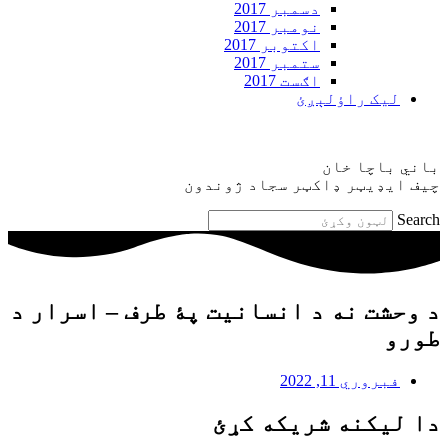
دسمبر 2017
نومبر 2017
اکتوبر 2017
ستمبر 2017
اګست 2017
ليک راؤلېږئ
باني باچا خان
چيف ايډيټر ډاکټر سجاد ژوندون
Search
د وحشت نه د انسانيت پۀ طرف – اسرار د
طورو
فبروري 11, 2022
دا ليکنه شريکه کړئ