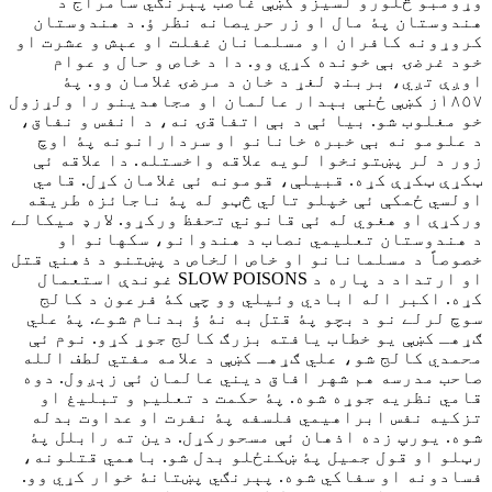
وړومبو څلورو لسيزو کښې غاصب پېرنګي سامراج د
هندوستان پۀ مال او زر حريصانه نظر ؤ. د هندوستان
کروړونه کافران او مسلمانان غفلت او عېش و عشرت او
خود غرضۍ بې خونده کړي وو. دا د خاص و حال و عوام
اوږې تږي، بربنډ لغړ د خان د مرضۍ غلامان وو. پۀ
١٨٥٧ز کښې ځنې بېدار عالمان او مجاهدينو را ولړزول
خو مغلوب شو. بيا ئې د بې اتفاقۍ نه، د انفس و نفاق،
د علومو نه بې خبره خانانو او سردارانونه پۀ اوچ
زور د لر پښتونخوا لويه علاقه واخستله. دا علاقه ئې
ټکړې ټکړې کړه. قبيلې، قومونه ئې غلامان کړل. قامي
اولسي ځمکې ئې خپلو تالي څټو له پۀ ناجائزه طريقه
ورکړې او هغوي له ئې قانوني تحفظ ورکړو. لارډ ميکالے
د هندوستان تعليمي نصاب د هندوانو، سکهانو او
خصوصاً د مسلمانانو او خاص الخاص د پښتنو د ذهني قتل
او ارتداد د پاره د SLOW POISONS غوندې استعمال
کړه. اکبر اله ابادي وئيلي وو چې کۀ فرعون د کالج
سوچ لرلے نو د بچو پۀ قتل به نۀ ؤ بدنام شوے. پۀ علي
ګړهـ کښې يو خطاب يافته بزرګ کالج جوړ کړو. نوم ئې
محمدي کالج شو، علي ګړهـ کښې د علامه مفتي لطف الله
صاحب مدرسه هم شهر افاق ديني عالمان ئې زېږول. دوه
قامي نظريه جوړه شوه. پۀ حکمت د تعليم و تبليغ او
تزکيه نفس ابراهيمي فلسفه پۀ نفرت او عداوت بدله
شوه. يورپ زده اذهان ئې مسحورکړل. دين ته رابلل پۀ
رټلو او قول جميل پۀ ښکنځلو بدل شو. باهمي قتلونه،
فسادونه او سفاکي شوه. پېرنګي پښتانۀ خوار کړي وو.