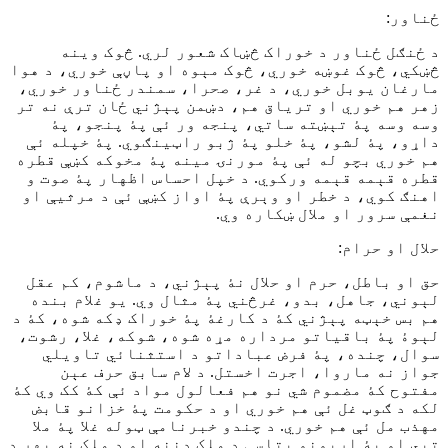
ځناور:
د ځنګل ځناور د خوراک څښاک شعور لري. څوک وينه
څښکي، څوک غوښه خوري، څوک مېوه او پاڼې خوري، د هوا
مارغان يوبل خوري، د غر، صحرا، سمندر ځناور خوري،
زهر هم خوري او ترياق هم، دښمن پېژني ځان ترې نه تر
وسه وسه پۀ تېښته ساتي، پنجه ور ئې پۀ پنجو، پۀ
داړو، پۀ لشو، پۀ خلو پۀ ژبو راټينګوي. پۀ خپله ئې
هم خوري بچو له ئې پۀ مورنۍ مينه پۀ مخوکه کښې قطره
قطره قېمه قېمه ورکوي. د خپل احساس اظهار پۀ صوت و
اهنګ کوي، د خطر او وېرې پۀ اواز کښې ئې د مرثيې او
نغمې سرور او ملال ښکاره وي.
حلال او حرام:
حق او باطل، حرم او حلال نۀ پېژني، د ماشوم، کم عقل
لېوني، جاهل، بدو، غرڅني پۀ مثال وي. يو غلام بنده
هم بس خېټه پېژني کۀ د کارغۀ پۀ خوراک ډکه شوه، کۀ د
لېوۀ پۀ باقياتو مرداره مړه شوه، شوکه، غلا، رشوت،
سوال، چنده، پۀ فرض عباداتو د استثنائي تاويلي
جواز نه ماروا، اجرت اخستل. د لام سابق حرف عېن
مفتوح کۀ مضموم شي نو هم فعالول مواد ئې کۀ کک وي کۀ
لکه د ګوټ غل ئې هم خوري او د حکومت پۀ خزانو قابض
مهذب مل ئې هم خوري. د چندو خبرنامې ټوله غلا پۀ ملا
تپي او پۀ اربونو پتاسې د ملک دننه او د ملک نه بهر د