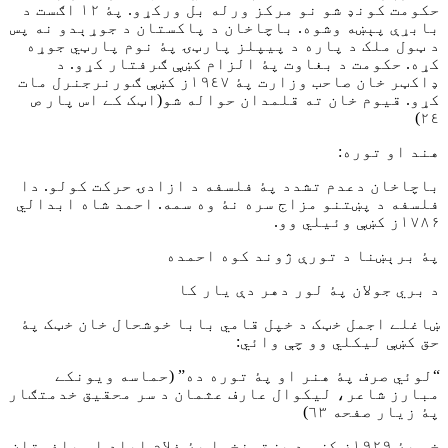
حکومت کونډ شو نو مرکز ورله بل ورکړو. پۀ ١٢ اګست د
بابړې پېښه وشوه. باچاخان د پاکستان د جوړېدو نه پس
د ټول ملک د پاره د پيپلز پارټۍ پۀ نوم پارټي جوړه
کړه. حکومت د بغاوت پۀ الزام کښې ګرفتار کړو. د
ډاکټر خان صاحب وزارت پۀ ١٩٤٧ز کښې ګورنرجنرل مات
کړو. قيوم خان ته قلمدان حواله شو(اټک کے اس پار ص
٢٤)
هند او توره:
باچاخان دعدم تشدد پۀ فلسفه د ازادۍ حرکت کولو. دا
فلسفه د پښتنو مزاج سره نۀ وه سمه. احمد شاه ابدالي
۱۷۸۶ز کښې وئيلي وو.
پۀ برېښنا د تورې ژوند کوه احمده
د بري جولان پۀ لور دهر دې يار کا
ښاغلے اجمل خټک د خپل قامي بابا خوشحال خان خټک پۀ
حق کښې ليکلي وو چې وائي:
“لوئي صرف پۀ هنر او پۀ توره ده” (حماسه ويونکے
مبارز شاعر، ليکوال عارف عثمان د سر محقيق خدمتګار
پۀ زيار صفحه ٦٣)
خو پۀ ١٩٢٩ز کښې د پښتونخوا پۀ غلام اباد او ياغستان