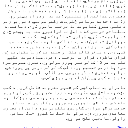
بې ژبې قام ورک شي. الله تعالٰي ژبې عبس نۀ دي پېدا
کړې. زۀ افغان يم. زما ژبه پښتو ده. تۀ انګرېز ئې ستا
ژبه انګرېزي ده. زۀ به سل ژبې زده کوم خو زما د وطن
دفتري، عدالتي او تعليمي ژبه به اردو او پښتو وي.
زۀ به د جديد پوهانو څلوېښت رکني ټولنې د يورپي ژبو
د علمي هنري کتابونه پۀ ترجمه مامور کړم. د سائنس د
مصلحاتو ترجمې کۀ د اصل نه ګرانېږي هغه به پښتو ځان
ته راجوخته کړي. طيارې ته الوتکه ښۀ ټکے دے.
موبائيل ته ګرځنده بد نۀ لګي دا به د سکول، مدرسو
نصاب کښې د اول نه راځي. سکول مدرسه پۀ يوه محکمه
کښې وي، د پنځو کالو هلک او جينۍ به لازماً سکول ته ځي.
قران ناظره، قران با ترجمه، د فرض عبادتونه. فقهې
علم به تر ١٥ کالو عمر پورې ټولو وي . عصري علومو سره
سره پۀ درجو تقسيم وي. د لس کالو لس درجې چې پوره شي
بيا به تحقيق ته لار جوړوي. هر طالب علم به يو نه يو
هنر زده کوي چې ځان له پرې روزي ګټي.
ماهران به نصاب کښې ګڼ شمېر هنرونه شامل کړي، د کسب
عزت به ساتل وي. حکومت به د زراعت، برق، ګېس او نورو
معدني دولت ته متوجه شي. پېسه به ډېره شي. روزګار به
عام شي. د ترقۍ منصوبې به جوړول پکار وي. صنعت او
حرفت ترقي غواړي. ګاونډي ملکونو سره د امن او تجارت
معاهدې ضروري دي. ترقي پۀ جنګ نۀ کېږي. جنګ تباهي
راولي. صالحين صلح غواړي.
Prev
وروستۍ ليکنه
د قيوم خان وزارت – ليکوال: سعيد