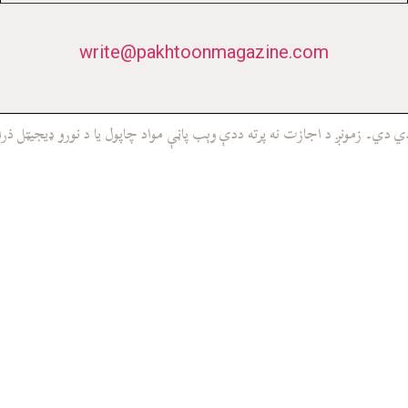
write@pakhtoonmagazine.com
ي۔ زمونږ د اجازت نه پرته ددې وېب پاڼې مواد چاپول يا د نورو ډيجيټل ذرا