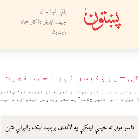
باني باچا خان
چيف ايډيټر ډاکټر سجاد
ژوندون
ثې – پروفېسر نور احمد فطرت 
ړے راشم د پښين تاريخي ښار تعريف او توصيف ته؛ ښاغلي
2ز پۀ مابېن کښې “پۀ قول د ابوالخېر ځلاند” پۀ مشر وياړمن ليکوال
تاسو مونږ ته خپلې لينکې په لاندې برېښنا ليک رالېږلې شئ