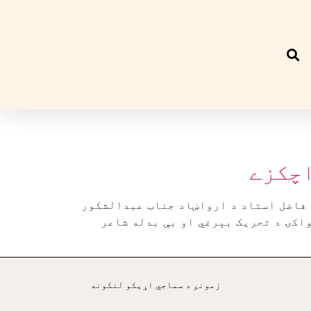
اچکزے
 فاضل استاد د ارواښاد جناب عبدالشکور
، د خپلواکۍ د تحريک بېرغي او بې بدله شاعر
زمونږ د سماجي اړيکو لنکونه