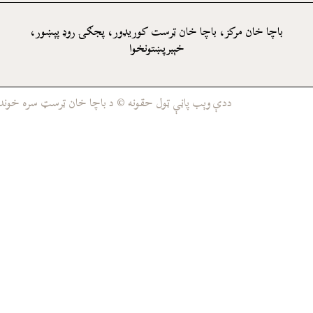
باچا خان مرکز، باچا خان ټرست کوريډور، پجګۍ روډ پېښور،
خېبرپښتونخوا
ددې وېب پاڼې ټول حقونه © د باچا خان ټرسټ سره خوندي د