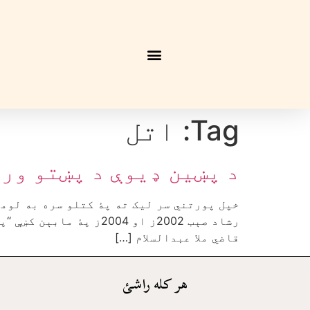
Tag:
اتل
د پښين ډيوې د پښتو ور
خپل پورتني سر ليک ته پۀ کتلو سره به لوم
رشاد صېب 2002ز او 004
قاضي ملا عبدالسلام […]
هر کله راشئ