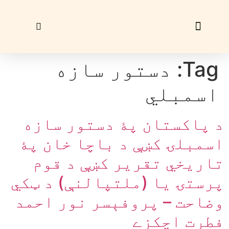
زړې ګڼې
ليک راؤلېږئ
Tag:
دستور سازه
اسمبلي
د پاکستان پۀ دستور سازه
اسمبلۍ کښې د باچا خان پۀ
تاريخي تقرير کښې د قوم
پرستۍ يا (ملتپالنې) د ټکي
وضاحت – پروفېسر نور احمد
فطرت اچکزے