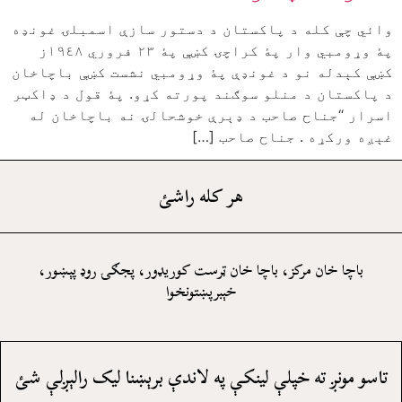
وائي چې کله د پاکستان د دستور سازې اسمبلۍ غونډه
پۀ وړومبي وار پۀ کراچۍ کښې پۀ ٢٣ فروري ١٩٤٨ز
کښې کېدله نو د غونډې پۀ وړومبي نشست کښې باچاخان
د پاکستان د منلو سوګند پورته کړو. پۀ قول د ډاکټر
اسرار “جناح صاحب د ډېرې خوشحالۍ نه باچاخان له
غېږه ورکړه . جناح صاحب […]
هر کله راشئ
باچا خان مرکز، باچا خان ټرست کوريډور، پجګۍ روډ پېښور،
خېبرپښتونخوا
تاسو مونږ ته خپلې لينکې په لاندې برېښنا ليک رالېږلې شئ