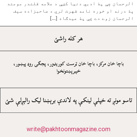
الرحمان چې پۀ ادبي دنيا کښې د علامه قلندر مومند
پۀ درنه او خوره نامه شهرت لري د صاحبزاده سېف
الرحمان زوے دے چې پۀ عيدګاه […]
هر کله راشئ
باچا خان مرکز، باچا خان ټرست کوريډور، پجګۍ روډ پېښور،
خېبرپښتونخوا
تاسو مونږ ته خپلې لينکې په لاندې برېښنا ليک رالېږلې شئ
write@pakhtoonmagazine.com