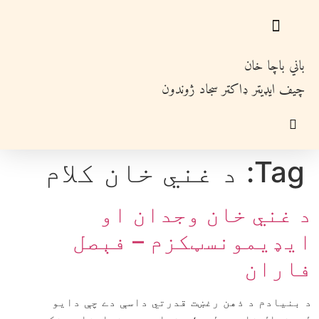
Ski
t
conten
باني باچا خان
چيف ايډيټر ډاکټر سجاد ژوندون
Tag:
د غني خان کلام
د غني خان وجدان او
ايډيمونسټکزم – فېصل
فاران
د بنيادم د ذهن رغښت قدرتي داسې دے چې دايو