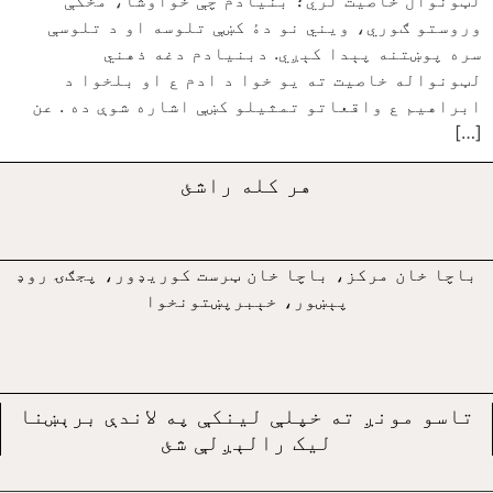
لټونوال خاصيت لري؛ بنيادم چې خواوشا، مخکې
وروستو ګوري، ويني نو دۀ کښې تلوسه او د تلوسې
سره پوښتنه پېدا کېږي. دبنيادم دغه ذهني
لټونواله خاصيت ته يو خوا د ادم ع او بلخوا د
ابراهيم ع واقعاتو تمثيلو کښې اشاره شوې ده . عن
[…]
هر کله راشئ
باچا خان مرکز، باچا خان ټرست کوريډور، پجګۍ روډ
پېښور، خېبرپښتونخوا
تاسو مونږ ته خپلې لينکې په لاندې برېښنا
ليک رالېږلې شئ