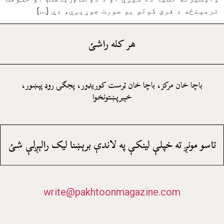
ترمېنځه د فرق کولو يو صورت جوړېږي، دې […]
هر کله راشئ
باچا خان مرکز، باچا خان ټرست کوريډور، پجګۍ روډ پېښور،
خېبرپښتونخوا
تاسو مونږ ته خپلې لينکې په لاندې برېښنا ليک رالېږلې شئ
write@pakhtoonmagazine.com