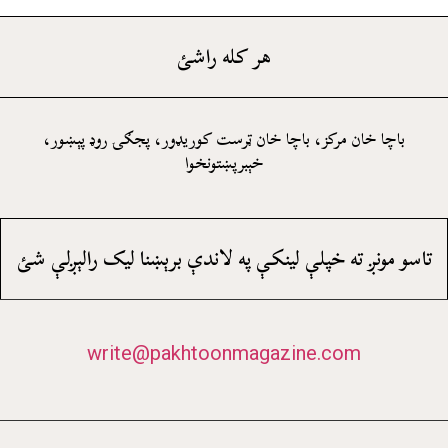
هر کله راشئ
باچا خان مرکز، باچا خان ټرست کوريډور، پجګۍ روډ پېښور،
خېبرپښتونخوا
تاسو مونږ ته خپلې لينکې په لاندې برېښنا ليک رالېږلې شئ
write@pakhtoonmagazine.com