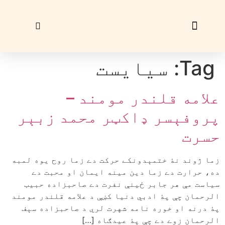
زړې ګڼې
ليک راؤلېږئ
Tag:
سيايست
علامه قلندر مومند –
پروفېسر ډاکټر محمد زبېر
حسرت
زما ژوند نۀ ختمېدونکے حرکت دے زما روح يوه لمبه
ده، حرارت دے زما دين مينه ايمان او محبت دے
سياست مې هر جابر ځينې نفرت دے صاحبزاده حبيب
الرحمان چې پۀ ادبي دنيا کښې د علامه قلندر مومند
پۀ درنه او خوره نامه شهرت لري د صاحبزاده سېف
الرحمان زوے دے چې پۀ عيدګاه […]