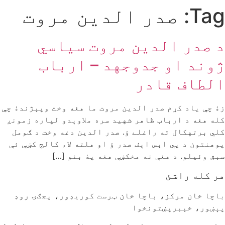
Tag:
صدر الدين مروت
د صدر الدين مروت سياسي
ژوند او جدوجهد – ارباب
الطاف قادر
زۀ چې ياد کړم صدر الدين مروت ما هغه وخت وپېژندۀ چې
کله هغه د ارباب ظاهر شهيد سره ملاوېدو لپاره زمونږ
کلي برتهکال ته راغلے ؤ. صدر الدين دغه وخت د ګومل
پوهنتون د پي اېس اېف صدر ؤ او هلته لاء کالج کښې ئې
سبق وئيلو. د هغې نه مخکښې هغه پۀ بنو […]
هر کله راشئ
باچا خان مرکز، باچا خان ټرست کوريډور، پجګۍ روډ
پېښور، خېبرپښتونخوا