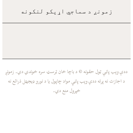
 د سماجي اړيکو لنکونه
ل حقونه © د باچا خان ټرسټ سره خوندي دي۔ زمونږ
 ددې وېب پاڼې مواد چاپول يا د نورو ډيجيټل ذرائع نه
خپرول منع دي۔