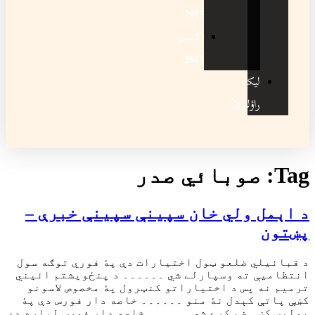
2017
اګست
2017
ائي صدر
ي خان سپينې سپينې خبرې –
و ټول اختيارات دې پۀ فوري توګه سول
وسپارلے شي ۔۔۔۔۔۔ د پنځويشتم ائيني
 اختياراتو کنټرول پۀ مخصوص لاسونو
 نۀ منو ۔۔۔۔۔۔ خاصه دار فورس دې پۀ
کړے شي ۔۔۔۔۔۔ خاصه دار فورس لپاره دې