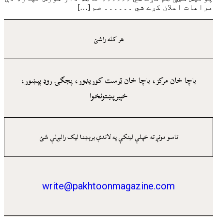
کړے شي ۔۔۔۔۔۔ ضم […]
هر کله راشئ
کز، باچا خان ټرست کوريډور، پجګۍ روډ پېښور،
خېبرپښتونخوا
نږ ته خپلې لينکې په لاندې برېښنا ليک رالېږلې شئ
write@pakhtoonmagazine.