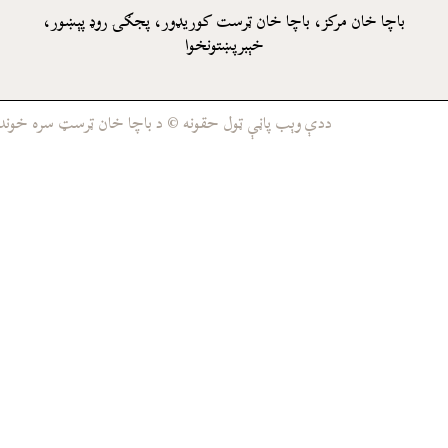
باچا خان مرکز، باچا خان ټرست کوريډور، پجګۍ روډ پېښور،
خېبرپښتونخوا
ددې وېب پاڼې ټول حقونه © د باچا خان ټرسټ سره خوندي د