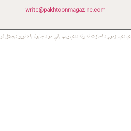
write@pakhtoonmagazine.com
ي۔ زمونږ د اجازت نه پرته ددې وېب پاڼې مواد چاپول يا د نورو ډيجيټل ذرا