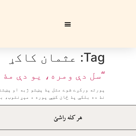
Tag:
عثمان کاکړ
“سل دې ومره، يو دې مۀ
پورته ورکړے شوے متل پۀ پښتو ژبه او پښتنو
نۀ ده بلکې پۀ ځان کښې پوره د مېړنتوب، با
هر کله راشئ