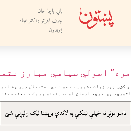
باني باچا خان
چيف ايډيټر ډاکټر سجاد
ژوندون
 مره” اصولي سياسي مبارز عثما
 کښې ډېر زيات مشهور دے خو د دې استعمال ډېر پۀ کمو 
تورۍ، بهادرۍ، ارمان او حسرتونو يو ډک د معنو سمندر 
تاسو مونږ ته خپلې لينکې په لاندې برېښنا ليک رالېږلې شئ