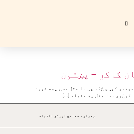
ن کاکړ – پښتون
موقعو کېږي ځکه چې دا متل هسې يوه خبره
ګرځوي . دا متل پۀ وئيلو […]
زمونږ د سماجي اړيکو لنکونه