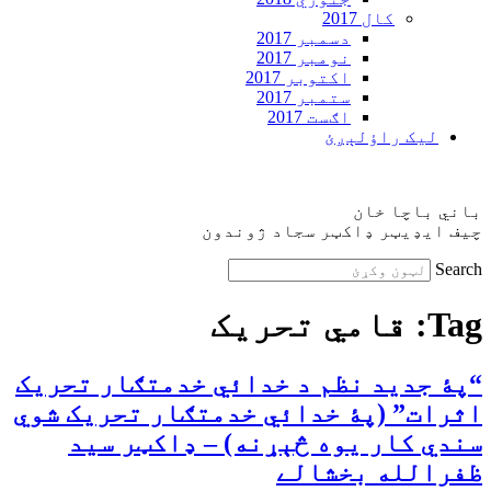
کال 2017
دسمبر 2017
نومبر 2017
اکتوبر 2017
ستمبر 2017
اګست 2017
ليک راؤلېږئ
باني باچا خان
چيف ايډيټر ډاکټر سجاد ژوندون
Search
Tag:
قامي تحريک
“پۀ جديد نظم د خدائي خدمتګار تحريک
اثرات” (پۀ خدائي خدمتګار تحريک شوي
سندي کار يوه څېړنه) – ډاکټر سيد
ظفرالله بخشالے