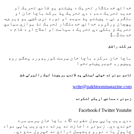
خدائي خدمتګار تحريک د پښتنو يو قامي تحريک او
جديد تحريک دے، د دې تحريک پۀ برکت باچا خان او
ملګرو ئې د پښتنو پۀ سيمه او نوره نړۍ کښې يو ډېر ښه
پهچان ورکړو، خدائي خدمتګار تحريک نۀ يوازې سياسي
تحريک ؤ بلکې دې تحريک د سياست او اصلاح او د قام د
خدمت […]
هر کله راشئ
باچا خان مرکز، باچا خان ټرست کوريډور، پجګۍ روډ
پېښور، خېبرپښتونخوا
تاسو مونږ ته خپلې لينکې په لاندې برېښنا ليک رالېږلې شئ
write@pakhtoonmagazine.com
زمونږ د سماجي اړيکو لنکونه
Facebook-f
Twitter
Youtube
ددې وېب پاڼې ټول حقونه © د باچا خان ټرسټ سره
خوندي دي۔ زمونږ د اجازت نه پرته ددې وېب پاڼې مواد
چاپول يا د نورو ډيجيټل ذرائع نه خپرول منع دي۔