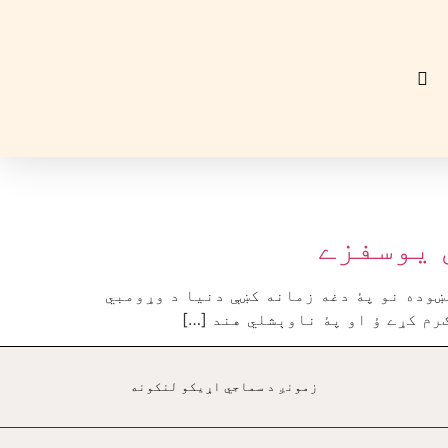
 يوسفزے
ښوده نو پۀ دغه زمانه کښې دنيا د وړومبي
رم کړے ؤ او پۀ ناوېشلي هند […]
زمونږ د سماجي اړيکو لنکونه