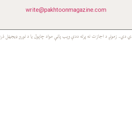
write@pakhtoonmagazine.com
ي۔ زمونږ د اجازت نه پرته ددې وېب پاڼې مواد چاپول يا د نورو ډيجيټل ذرا