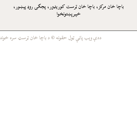
باچا خان مرکز، باچا خان ټرست کوريډور، پجګۍ روډ پېښور،
خېبرپښتونخوا
ددې وېب پاڼې ټول حقونه © د باچا خان ټرسټ سره خوندي د