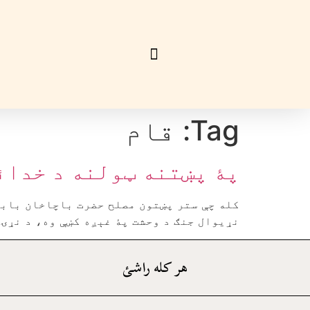
Tag:
قام
پۀ پښتنه ټولنه د خدائ
کله چې ستر پښتون مصلح حضرت باچاخان بابا
نړيوال جنګ د وحشت پۀ غېږه کښې وه، د نړۍ 
هر کله راشئ