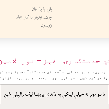
باني باچا خان
چيف ايډيټر ډاکټر سجاد
ژوندون
ي خدمتګارۍ اغېز – نورالامين
 پۀ پښتنه ټولنه کښې د “خدائي خدمتګار” تحريک رده کې
پۀ هر ګوټ کښې د سرمايې بچو د وحشت او بربريت بازار ګ
تاسو مونږ ته خپلې لينکې په لاندې برېښنا ليک رالېږلې شئ