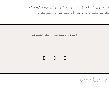
 ده چې خپله ژبه او پښتونولي وساتي.دغه
ت پايله ده. دغه اديبانو د حکومت د
زمونږ د سماجي اړيکو لنکونه
ئع نه خپرول منع دي۔