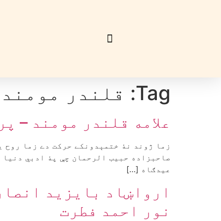
Tag:
قلندر مومند
علامه قلندر مومند – پ
زما ژوند نۀ ختمېدونکے حرکت دے زما روح ي
صاحبزاده حبيب الرحمان چې پۀ ادبي دنيا ک
عيدګاه […]
ارواښاد بايزيد انصاري
نور احمد فطرت