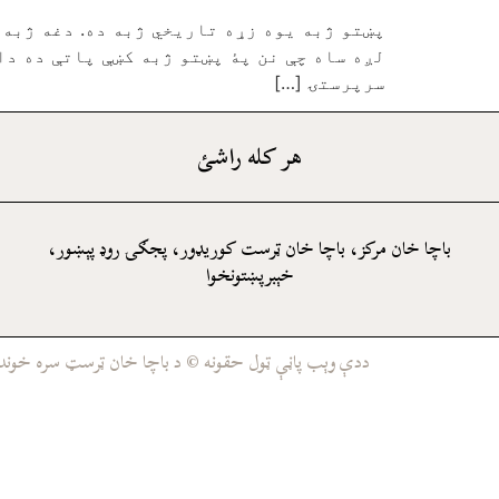
پښتو ژبه يوه زړه تاريخي ژبه ده. دغه ژبه
لږه ساه چې نن پۀ پښتو ژبه کښې پاتې ده دا
سرپرستۍ […]
هر کله راشئ
باچا خان مرکز، باچا خان ټرست کوريډور، پجګۍ روډ پېښور،
خېبرپښتونخوا
ددې وېب پاڼې ټول حقونه © د باچا خان ټرسټ سره خوندي د