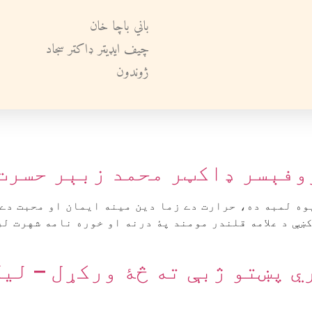
باني باچا خان
چيف ايډيټر ډاکټر سجاد
ژوندون
روفېسر ډاکټر محمد زبېر حسرت
وه لمبه ده، حرارت دے زما دين مينه ايمان او محبت دے 
ښې د علامه قلندر مومند پۀ درنه او خوره نامه شهرت لر
 پښتو ژبې ته څۀ ورکړل – لي