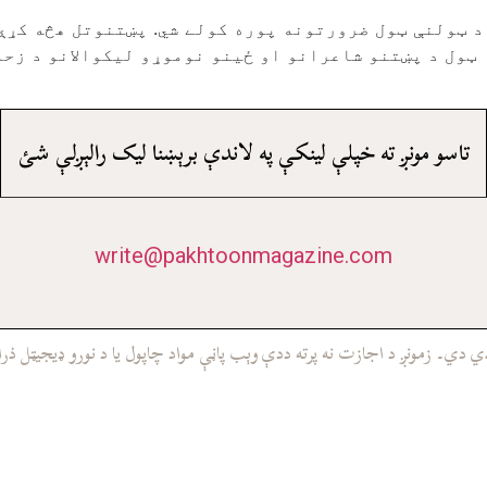
 د ټولنې ټول ضرورتونه پوره کولے شي. پښتنوتل هڅه کړې
 ټول د پښتنو شاعرانو او ځينو نوموړو ليکوالانو د زحم
تاسو مونږ ته خپلې لينکې په لاندې برېښنا ليک رالېږلې شئ
write@pakhtoonmagazine.com
ي۔ زمونږ د اجازت نه پرته ددې وېب پاڼې مواد چاپول يا د نورو ډيجيټل ذرا