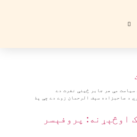
سياست مې هر جابر ځينې نفرت دے
ي د صاحبزاده سېف الرحمان زوے دے چې پۀ
ک اوڅېړنه: پروفېسر