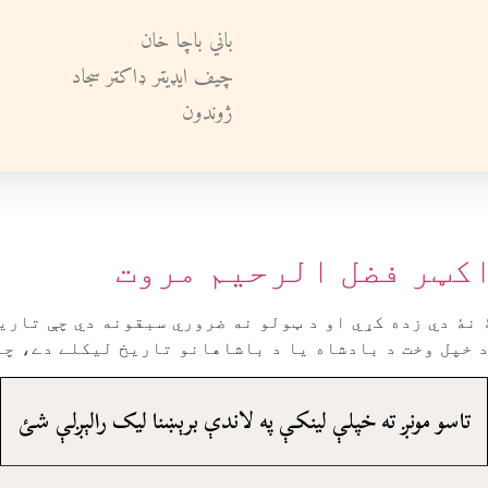
باني باچا خان
چيف ايډيټر ډاکټر سجاد
ژوندون
اکټر فضل الرحيم مروت
 نۀ دي زده کړي او د ټولو نه ضروري سبقونه دي چې تاريخ
 خپل وخت د بادشاه يا د باشاهانو تاريخ ليکلے دے، چا 
تاسو مونږ ته خپلې لينکې په لاندې برېښنا ليک رالېږلې شئ