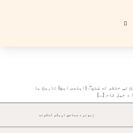
 ئې خلقو ته ښئي”. (اېلډس اېچ) تاريخ يا
د خپل قام […]
زمونږ د سماجي اړيکو لنکونه