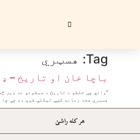
Tag:
هسټري
باچا خان او تاريخ – ډ
“وائي چې خلقو د تاريخ د سبقونو نه ډېر څۀ
هسټري هغه زمانه کښې ليکلې شوې ده چې چا د
هر کله راشئ