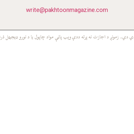
write@pakhtoonmagazine.com
ي۔ زمونږ د اجازت نه پرته ددې وېب پاڼې مواد چاپول يا د نورو ډيجيټل ذرا