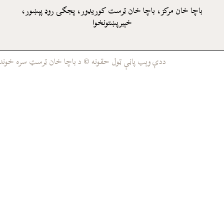
باچا خان مرکز، باچا خان ټرست کوريډور، پجګۍ روډ پېښور،
خېبرپښتونخوا
ددې وېب پاڼې ټول حقونه © د باچا خان ټرسټ سره خوندي د