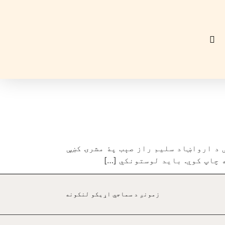
 د ارواښاد سليم راز صېب پۀ مشرۍ کښې
 چاپ کوي. بايد لوستونکي […]
زمونږ د سماجي اړيکو لنکونه