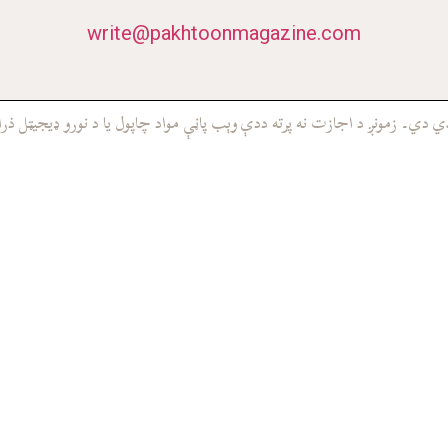
write@pakhtoonmagazine.com
ي۔ زمونږ د اجازت نه پرته ددې وېب پاڼې مواد چاپول يا د نورو ډيجيټل ذرا