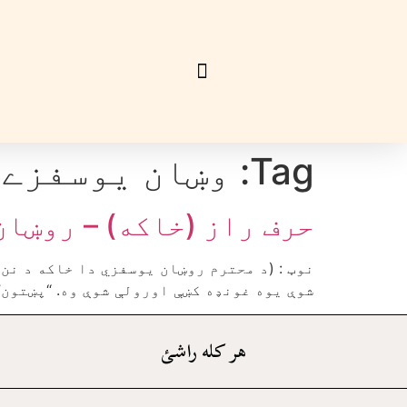
Tag:
وښان يوسفزے
حرف راز (خاکه) – روښا
نوټ : (د محترم روښان يوسفزي دا خاکه د نن
شوې يوه غونډه کښې اورولې شوې وه. “پښتون”
هر کله راشئ