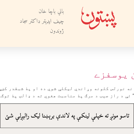
باني باچا خان
چيف ايډيټر ډاکټر سجاد
ژوندون
ن يوسفزے
 نه نورلس کلونه وړاندې ليکلې شوې ده او پۀ شبقدر کښې
 ئې د راز صېب د مرګ پۀ مناسبت هغوي ته د ډالۍ پۀ توګه
تاسو مونږ ته خپلې لينکې په لاندې برېښنا ليک رالېږلې شئ