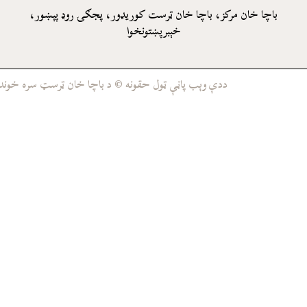
باچا خان مرکز، باچا خان ټرست کوريډور، پجګۍ روډ پېښور،
خېبرپښتونخوا
ددې وېب پاڼې ټول حقونه © د باچا خان ټرسټ سره خوندي د