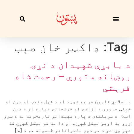
Tag:
ډاکټر خان صېب
د بابړې شهيدان د نړۍ
روښانه ستوري – رحمت شاه
قرېشي
د اسلامي تاريخ هر يو شهيد او د خپل مذهب او دين او
خپلې خاورې د ازادۍ او خوشحالۍ دپاره او د دين
اسلام د سربلندۍ د پاره شهيدانو تاريخونه به د سرو
زرو پۀ اوبو ليکل کېږي. او دا به هم ليکل کېږي کۀ
خېر وي. خو د هر دور حکمرانانو ظلمونه هم د […]