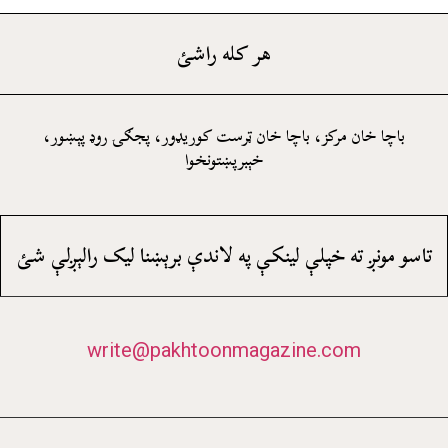
هر کله راشئ
باچا خان مرکز، باچا خان ټرست کوريډور، پجګۍ روډ پېښور،
خېبرپښتونخوا
تاسو مونږ ته خپلې لينکې په لاندې برېښنا ليک رالېږلې شئ
write@pakhtoonmagazine.com