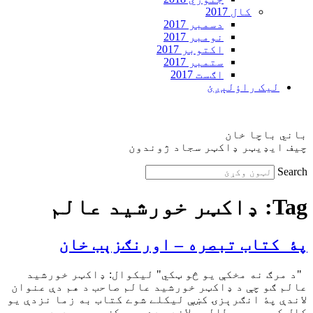
کال 2017
دسمبر 2017
نومبر 2017
اکتوبر 2017
ستمبر 2017
اګست 2017
ليک راؤلېږئ
باني باچا خان
چيف ايډيټر ډاکټر سجاد ژوندون
Search
Tag:
ډاکټر خورشيد عالم
پۀ کتاب تبصره – اورنګزېب خان
"د مرګ نه مخکې يو څو ټکي" ليکوال: ډاکټر خورشيد
عالم ګو چې د ډاکټر خورشید عالم صاحب د هم دې عنوان
لاندې پۀ انګرېزۍ کښې ليکلے شوے کتاب به زما نزدې يو
کال کېږي چې مطالعې لاندې دے چې پکښې موجود د