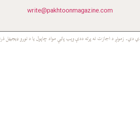
write@pakhtoonmagazine.com
ي۔ زمونږ د اجازت نه پرته ددې وېب پاڼې مواد چاپول يا د نورو ډيجيټل ذرا