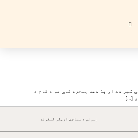
ې ګېر دے او پۀ دغه پنجره کښې هم د قام د
 […]
زمونږ د سماجي اړيکو لنکونه