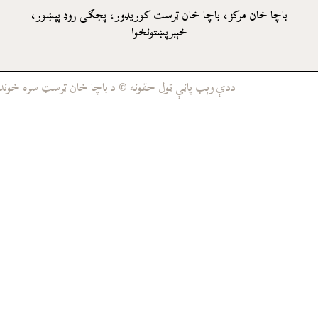
باچا خان مرکز، باچا خان ټرست کوريډور، پجګۍ روډ پېښور،
خېبرپښتونخوا
ددې وېب پاڼې ټول حقونه © د باچا خان ټرسټ سره خوندي د