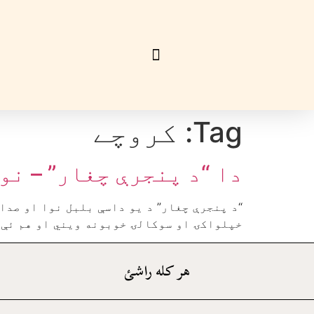
Tag:
کروچے
دا “د پنجرې چغار” – نو
“د پنجرې چغار” د يو داسې بلبل نوا او صدا 
خپلواکۍ او سوکالۍ خوبونه ويني او هم ئې پ
هر کله راشئ