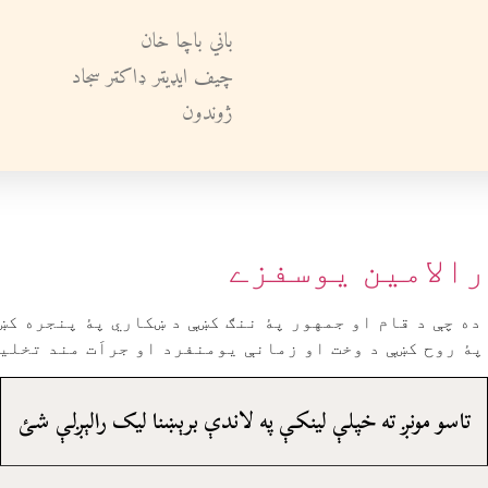
باني باچا خان
چيف ايډيټر ډاکټر سجاد
ژوندون
رالامين يوسفزے
ده چې د قام او جمهور پۀ ننګ کښې د ښکاري پۀ پنجره کښ
ۀ روح کښې د وخت او زمانې يومنفرد او جراَت مند تخليق
تاسو مونږ ته خپلې لينکې په لاندې برېښنا ليک رالېږلې شئ