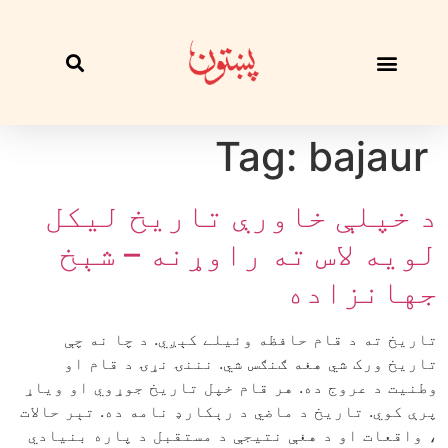
Tag:
bajaur
د خپلې خاورې تاريخ ليکل
لويه لاس ته راوړنه – شېخ
جهانزاده
تاريخ ته د قام حافظه وئيلے کېږي. د چا نه چې
تاريخ ورک شي هغه ګنګس شي. نننۍ نړۍ د قام او
وطنيت د عروج ده. هر قام خپل تاريخ جوړوي او وياړ
پرې کوي. تاريخ د ماضي د رېکارډ نامه ده. تېر حالات
، واقعات او د هغې نتيجې د مستقبل د پاره بنيادي