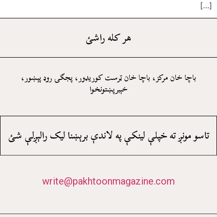
[…]
هر کله راشئ
باچا خان مرکز، باچا خان ټرست کوريډور، پجګۍ روډ پېښور،
خېبرپښتونخوا
تاسو مونږ ته خپلې لينکې په لاندې برېښنا ليک رالېږلې شئ
write@pakhtoonmagazine.com