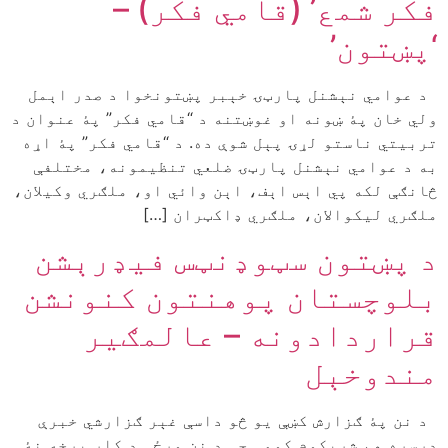
فکر شمع’ (قامي فکر) –
‘پښتون’
د عوامي نېشنل پارټۍ خېبر پښتونخوا د صدر اېمل
ولي خان پۀ ښونه او غوښتنه د “قامي فکر” پۀ عنوان د
تربیتي ناستو لړۍ پېل شوې ده. د “قامي فکر” پۀ اړه
به د عوامي نېشنل پارټۍ ضلعي تنظیمونه، مختلفې
څانګې لکه پي اېس اېف، اېن وائي او، ملګري وکیلان،
ملګري لیکوالان، ملګري ډاکټران […]
د پښتون سټوډنټس فیډرېشن
بلوچستان پوهنتون کنونشن
قراردادونه – عالمګیر
مندوخېل
د نن پۀ ګزارش کښې یو څو داسې غېر ګزارشي خبرې
درسره هم شریکوم کومې چې د نن ورځې د کار برخه نۀ