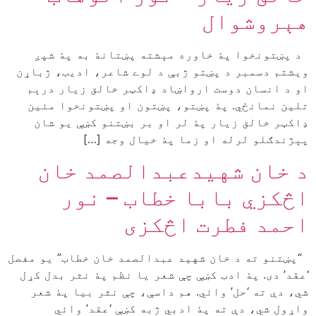
هېروشوال
د پښتونخوا پۀ خاوره مېشته پښتانۀ به پۀ شپږ
ویشتم دسمبر د پښتو ژبې د لوے شاعر، ادیب، ژباړن
او د انسان دوست ارواښاد ډاکټر خالق زیار درېم
تلین نمانځي. پۀ پښتو، پښتون او پښتونخوا مئین
ډاکټر خالق زیار پۀ لر او بر بښتنو کښې یو شان
پېژندګلو لرله او زما پۀ خیال وجه […]
د خان شهیدعبدالصمد خان
اڅکزي بابا خطاب – نور
احمد فطرت اڅکزی
“پښتنو ته د خان شهيد عبدالصمد خان خطاب” يو مفصل
‘عقد’ دی. پۀ ادب کښې چې شعر یا نظم پۀ نثر بدل کړل
شي، دې ته ‘حل’ وائي. هم داسې، چې نثر بیا پۀ شعر
واړول شي، دې ته پۀ ادبي ژبه کښې ‘عقد’ وائي