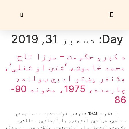
زړې ګڼې
ليک راؤلېږئ
Day:
دسمبر 31, 2019
د کېرو حکومت – مرزا تاج
محمد خاموش، ‘شتۍ او شغلې’،
هشنغر پښتو ادبي ټولنه،
چارسده، 1975، مخونه 90-
86
دا نظم د 1946 شاوخوا لیکلے شوے دے. د اوسنو
سماجي، سیاسي، امنیتي، پارلېماني، عدالتي،
حکومتي اقتصادي او اېکسټنشني حالاتو سره د دې نظم