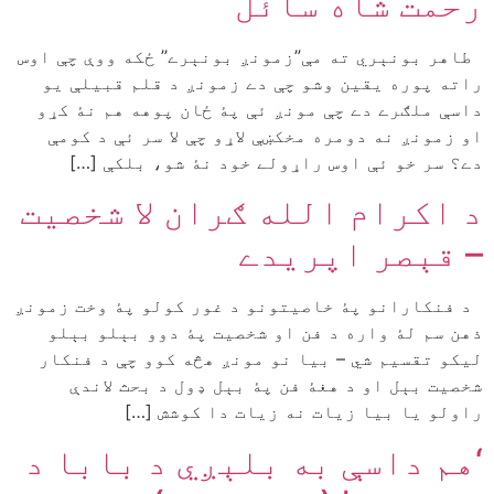
رحمت شاه سائل
طاهر بونېري ته مې”زمونږ بونېرے” ځکه ووې چې اوس
راته پوره يقين وشو چې دے زمونږ د قلم قبيلې يو
داسې ملګرے دے چې مونږ ئې پۀ ځان پوهه هم نۀ کړو
او زمونږ نه دومره مخکښې لاړو چې لا سر ئې د کومې
دے؟ سر خو ئې اوس راړولے خود نۀ شو، بلکې […]
د اکرام الله ګران لا شخصیت
– قېصر اپریدے
د فنکارانو پۀ خاصیتونو د غور کولو پۀ وخت زمونږ
ذهن سم لۀ واره د فن او شخصیت پۀ دوو بېلو بېلو
لیکو تقسیم شي – بیا نو مونږ هڅه کوو چې د فنکار
شخصیت بېل او د هغۀ فن پۀ بېل ډول د بحث لاندې
راولو یا بیا زیات نه زیات دا کوشش […]
‘هم داسې به بلېږي د بابا د