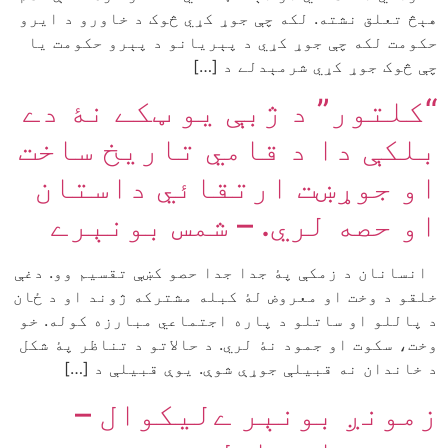
هېڅ تعلق نشته. لکه چې جوړ کړي څوک د خاورو د ایرو
حکومت لکه چې جوړ کړي د پېریانو د پېرو حکومت یا
چې څوک جوړ کړي شرمېدلے د […]
“کلتور” د ژبې يو ټکے نۀ دے
بلکې دا د قامي تاريخ ساخت
او جوړښت ارتقائي داستان
او حصه لري. – شمس بونېرے
انسانان د زمکې پۀ جدا جدا حصو کښې تقسيم وو. دغې
خلقو د وخت او معروض لۀ کبله مشترکه ژوند او د ځان
د پاللو او ساتلو د پاره اجتماعي مبارزه کوله. خو
وخت، سکوت او جمود نۀ لري. د حالاتو د تناظر پۀ شکل
د خاندان نه قبيلې جوړې شوې. يوې قبيلې د […]
زمونږ بونېر ےلیکوال –