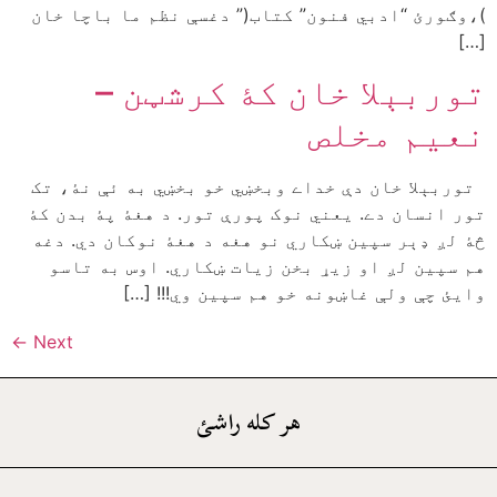
)،وګورئ “ادبي فنون” کتاب(” دغسې نظم ما باچا خان
[…]
توربېلا خان کۀ کرشټن –
نعیم مخلص
توربېلا خان دې خداے وبخښي خو بخښي به ئې نۀ، تک
تور انسان دے. يعني نوک پورې تور. د هغۀ پۀ بدن کۀ
څۀ لږ ډېر سپين ښکاري نو هغه د هغۀ نوکان دي. دغه
هم سپین لږ او زیړ بخن زیات ښکاري. اوس به تاسو
وايئ چې ولې غاښونه خو هم سپين وي!!! […]
←
Next
هر کله راشئ