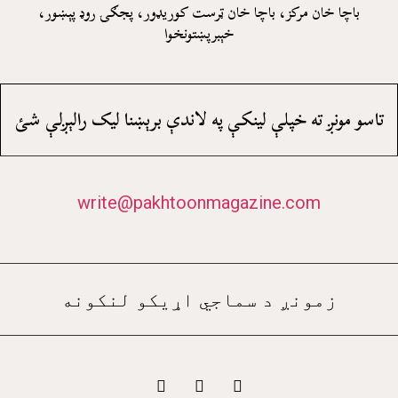
باچا خان مرکز، باچا خان ټرست کوريډور، پجګۍ روډ پېښور،
خېبرپښتونخوا
تاسو مونږ ته خپلې لينکې په لاندې برېښنا ليک رالېږلې شئ
write@pakhtoonmagazine.com
زمونږ د سماجي اړيکو لنکونه