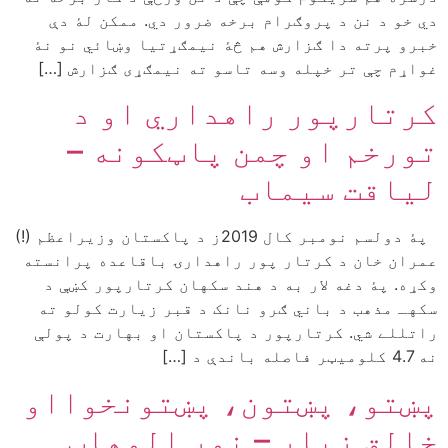
دي خو د نن د پروګرام برخه ضرور دي. ممکن لۀ دې
خبرو پرته دا ګزارش هم څۀ نیمګړتیا وښائي نو نۀ
غواړم چې تر خپله وسه تاسو ته نیمګړی ګزارش […]
کرتارپور راهداري او د
تورخم او چمن پاټکونه –
لیاقت سیماب
پۀ دولسم نومبر کال 2019ز د پاکستان وزيراعظم (!)
عمران خان د کرتار پور راهدارۍ باقاعده پرانسته
وکړه. پۀ دغه لار به د هند سکهان کرتارپور کښې د
سکهـ مذهب د باني ګرو نانک د قبر زيارت کولو ته
راتللے شي. کرتارپور د پاکستان او بهارت د پولې
نه 4.7 کلوميټر فاصله باندې د […]
پښتو، پښتون، پښتونخوااو
خالق زیار – نور الوهاب