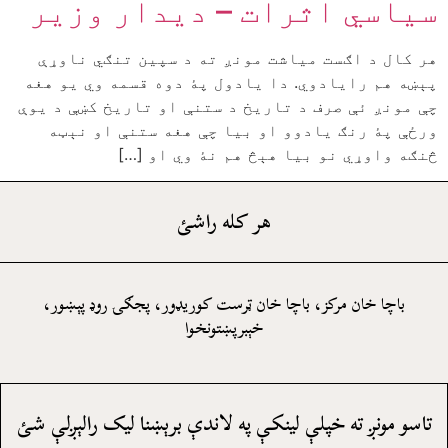
سياسي اثرات – ديدار وزير
هر کال د اګست میاشت مونږ ته د سپين تنګي ناوړې
پېښه هم رايادوي. دا يادول پۀ دوه قسمه وي يو هغه
چې مونږ ئې صرف د تاريخ د ستنې او تاريخ کښې د يوې
ورځې پۀ رنګ يادوو او بيا چې هغه ستنې او نېټه
څنګه واوړي نو بيا هېڅ هم نۀ وي او […]
هر کله راشئ
باچا خان مرکز، باچا خان ټرست کوريډور، پجګۍ روډ پېښور،
خېبرپښتونخوا
تاسو مونږ ته خپلې لينکې په لاندې برېښنا ليک رالېږلې شئ