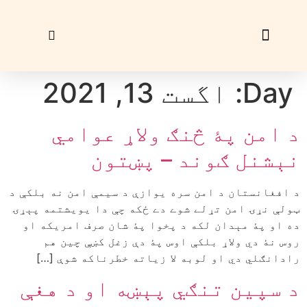
زړې ګڼې
ليک راؤلېږئ
Day:
اگست 13, 2021
د امن پۀ څنګ ولاړ عوامي
نېشنل ګوند – پښتون
د افغانستان د امن سره يوازې د سيمې امن نه بلکې د
ټولې نړۍ امن تړلے شوے دے ځکه چې دا يويشتمه پېړۍ
ده او پۀ مېدان لکه د پخوا پۀ شان صرف امريکه او
روس نۀ دي ولاړ بلکې اوس پۀ دې زغل کښې چين هم
رادانګلي دي او لوبه لا زياته خطرناکه شوې […]
د سپين تنګي پېښه او د هغې