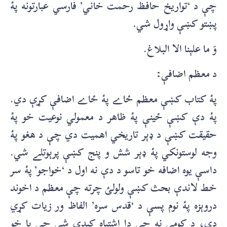
چې د ‘تواريخ حافظ رحمت خاني’ فارسي عبارتونه پۀ
پښتو کښې واړول شي.
وَ ما علېنا الا البلاغ.
د معظم اضافې:
پۀ کتاب کښې معظم ځاے پۀ ځاے اضافې کړې دي.
پۀ دې کښې ځينې پۀ ظاهر د معمولي نوعيت خو پۀ
حقيقت کښې د ډېر تاريخي اهميت دي چې د هغو پۀ
وجه لوستونکي پۀ ډېر شش و پنج کښې پرېوتلے شي.
داسې يوه اضافه خو تاسو د دې نه اول د ‘خواجو’ پۀ سر
خط لاندې بحث کښې ولولئ چرته چې معظم د اخوند
دروېزه پۀ نوم پسې د ‘قدس سره’ الفاظ ور زيات کړي
دي، د کومې نه چې دا اشتباه کېدې شي چې يا خو