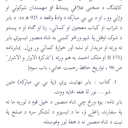
کاټلنګ د منځنۍ علاقې پښتان
ۀ او
مهمندان شوکولي او
وژلي وو ـــ او د بي بي مبارکه د واد
ۀ
واقعه د 925 هـ ده. د بابر
د شراب او کباب معجون او کمالي، زنا او ګناه او د پښتنو
د شوک اوقتل پۀ شپو ورځو کښې به شاه منصور ایسپزي بابر
ته ورته او مزېدار او نشه اٰور خواږۀ کمالي ور وړل. )بابرنامه
(373 II او ملک احمد به هم ورته )’تذکرة الابرار و الاشرار’
ص 96 ، تواريخ حافظ رحمت خاني، باب سوم(
کتاب : بابر نهايت پرې (پۀ بي بي مبارکه) مئين
شو…. نور لۀ هغه ځايه ووت.
بابر نامه: يوه ورځ چې شاه منصور د خپل قوم د لوريه ما ته
پۀ سفارت راغلے ؤ، ما د ایسپزو د لشکر سره د صلح پۀ
نيت د شاه منصور نه د هغۀ لور وغوښتله.