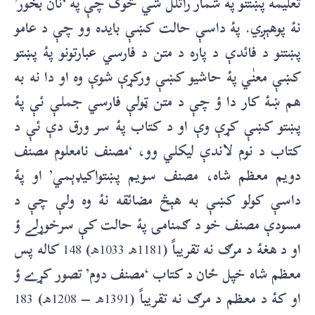
تعليمه پښتنو پۀ شمار راتلل شي څوک چې پۀ ‘نان بخور’
نۀ پوهېږي. پۀ داسې حالت کښې بايده وو چې د عامو
پښتنو د فائدې د پاره د متن د فارسي عبارتونو پۀ پښتو
کښې معنٰي پۀ حاشيو کښې ورکړې شوې وه او دا نه به
هم ښۀ کار دا ؤ چې د متن ټولې فارسي جملې ئې پۀ
پښتو کښې کړې وې او د کتاب پۀ سر ورق دې ئې د
کتاب د نوم لاندې ليکلي وو، ‘مصنف نامعلوم مصنف
دويم معظم شاه، مصنف سویم پښتواکيډېمي’ او پۀ
داسې کولو کښې به هېڅ مضائقه نۀ وه ولې چې د
مسودې مصنف خو د ګمنامۍ پۀ حالت کې سرخوړلے ؤ
او د هغۀ د مرګ نه تقريباً (
1181هـ 1033هـ
)
148
کاله پس
معظم شاه خپل ځان د کتاب ‘مصنف دوم’ تصور کړے ؤ
او کۀ د معظم د مرګ نه تقريباً (
1391هـ
–
1208هـ
)
183