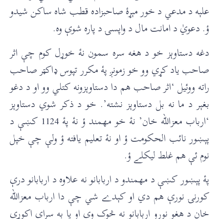
علېه د مدعي د خور مېړۀ صاحبزاده قطب شاه ساکن شيدو
ؤ. دعويٰ د امانت مال د واپسۍ د پاره شوې وه.
دغه دستاوېز خو د هغه سره سمون نۀ خوړل کوم چې اثر
صاحب ياد کړي وو خو زمونږ پۀ مکرر تپوس ډاکټر صاحب
راته ووئيل ‘اثر صاحب هم دا دستاوېزونه کتلي وو او د دغو
بغېر د ما نه بل دستاوېز نشته’. خو د ذکر شوي دستاوېز
‘ارباب معزالله خان’ نۀ خو مهمند ؤ نۀ پۀ 1124 کښې د
پېښور نائب الحکومت ؤ او نۀ تعليم يافته ؤ ولې چې خپل
نوم ئې هم غلط ليکلے ؤ.
پۀ پېښور کښې د مهمندو د اربابانو نه علاوه د اربابانو درې
کورنۍ نورې هم دي او کېدے شي چې دا ارباب معزالله
خان د هغو نورو اربابانو نه څوک وي او يا به سراې اکوړي