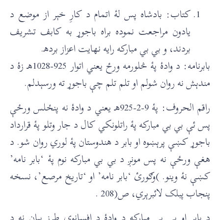
کتاب: بادشاه پس لۀ اتمام د کارِ خېر از موضع د
يادون مراجعت نموده براه باجوړ به کابف تشريف
بردند، و بي بي مبارکه رايه نهايت اعزاز برده‍.
بابرنامه: د وادۀ پۀ څلورمه ورځ يعني اتوار 925-1028هـ زۀ د
مندېش نه روان شولم او تلم تلم چې باجوړ ته ورسېدلم.
راقم الحروف: پۀ 9-2-925هـ يعني د وادۀ نه پنځلس ورځې
پس ئې بي بي مبارکه پۀ راتلونکي کال د جار وتلو پۀ قرارداد
باجوړ کښې پرېښوه او بابر د هندوستان پۀ لوري روان شو. د
هغې ورځې نه پس مونږ د بي بي مبارکه نوم پۀ ‘بابر نامه’
کښې نۀ وينو. )وګورئ ‘بابر نامه’ او ‘تاريخ مرصع’، نسخه
پنجاب پبلک لائبرېري، ص(208 .
د بابر او بي بي مبارکه د وادۀ د افسانوي طرز بيان نه د