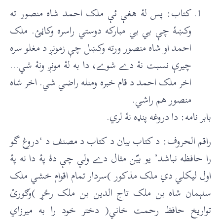
کتاب: پس لۀ هغې ئې ملک احمد شاه منصور ته
وکښۀ چې بي بي مبارکه دوستي راسره وکاڼئ. ملک
احمد او شاه منصور ورته وکښل چې زمونږ د مغلو سره
چیرې نسبت نۀ دے شوے، دا به لۀ مونږ ونۀ شي…
اخر ملک احمد د قام خبره ومنله راضي شي. اخر شاه
منصور هم راشي.
بابر نامه: دا دروغه پنډه نۀ لري.
راقم الحروف: د کتاب بيان د کتاب د مصنف د ‘دروغ گو
را حافظه نباشد’ يو بیّن مثال دے ولې چې دۀ پۀ دا نه پۀ
اول ليکلي دي ملک مذکور )سردار تمام اقوام خشي ملک
سلېمان شاه بن ملک تاج الدين بن ملک رځړ )وګورئ
تواريخ حافظ رحمت خاني( دختر خود را به ميرزاي