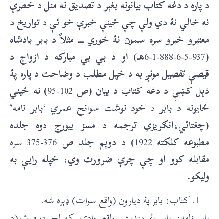
د پاره د دغه کتاب بيانونه بغېر د تصديق نه منل د خطرې
نه خالي نۀ دي ولې چې ځينې خبرې خو ئې د تواريخ د
معتبرو خبرو سره سمون نۀ خوري ـــ مثلاً د بابر بادشاه
(
937-5-6-888-1-6
هـ) او د بي بي مبارکه د ازواج د
قيصې تفصيل مونږ به د خپل مطلب د وضاحت د پاره پۀ
ذېل کښې د دغه کتاب د بيان (ص
102-95
) نه ځيني
ځايونه د بابر د خود نوشت سوانح عمري ‘بابر نامه’
(چغتائي،انګريزي ترجمه د مسز بيورج دوه جلده
مطبوعه کلکته
1922
) د دوېم جلد ص
376-375 سره
مقابله کوو او چې چرې ضرورت وي، خپله رايې به
وليکو.
کتاب: بابر پۀ ديارون (واقع سوات) ډېره شه.
بابر نامه: بابر پۀ مندېش واقع وادي کهراج دېره شو(د