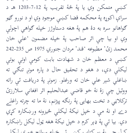
کښې متمکن وي يا پۀ څۀ تقريب پۀ 12-7-1203 هــ د
سراې اکوړه پۀ محکمه قضا کښې موجود وي او د نورو ګڼو
ګواهانو سره به دۀ هم پۀ هغه دستاوژز خپله ګواهي اچولې
وي او بيا چې اثر صاحب پۀ خپله مضمون ‘علي خان
محمد زئ’ مطبوعه ‘قند’ مردان جنوري 1975 ص 235-242
کښې د معظم خان د شهادت بابت کومې اوتې بوتې
ليکلې دي، د هغو د تحقيق حال د پاره مونږ تنګي ته
ښاغلي شېر علي خان ته ورغلو. زمونږ پۀ دريافت ئې راته
ووئيل چې زۀ نۀ خو قاضي عبدالحليم اثر افغاني سلارزئ
ترکلاڼي د تخت بهايۍ پۀ رنګه پېژنم، نۀ ما ته چرته راغلے
دے او نۀ مې د خپل نيکۀ ليکلي څیزونه ورښکاره کړي
دي. بيا ئې پۀ ډېر کرم د خپل نيکۀ هغه ټول ليکل راښکاره
کړل چې پۀ يو کتاپ کښې ئې خپله سوانح عمري ليکلې