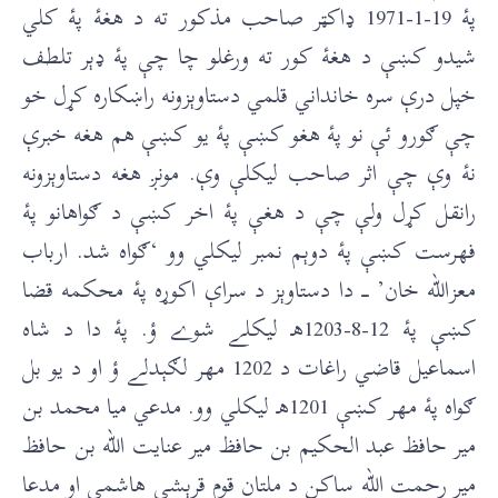
پۀ 19-1-1971 ډاکټر صاحب مذکور ته د هغۀ پۀ کلي
شيدو کښې د هغۀ کور ته ورغلو چا چې پۀ ډېر تلطف
خپل درې سره خانداني قلمي دستاوېزونه راښکاره کړل خو
چې ګورو ئې نو پۀ هغو کښې پۀ يو کښې هم هغه خبرې
نۀ وې چې اثر صاحب ليکلې وې. مونږ هغه دستاوېزونه
رانقل کړل ولې چې د هغې پۀ اخر کښې د ګواهانو پۀ
فهرست کښې پۀ دوېم نمبر ليکلي وو ‘ګواه شد. ارباب
معزالله خان’ ـــ دا دستاوېز د سراې اکوړه پۀ محکمه قضا
کښې پۀ 12-8-1203هـ ليکلے شوے ؤ. پۀ دا د شاه
اسماعيل قاضي راغات د 1202 مهر لګېدلے ؤ او د يو بل
ګواه پۀ مهر کښې 1201هـ ليکلي وو. مدعي ميا محمد بن
مير حافظ عبد الحکيم بن حافظ مير عنايت الله بن حافظ
مير رحمت الله ساکن د ملتان قوم قرېشي هاشمي او مدعا