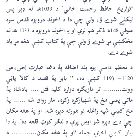
‘تواريخ حافظ رحمت خاني’ د
1033
هـ نه ډېر پس
ليکلے شوے ؤ، ولې چې دا د اخوند دروېزه قدس سره
متوفي
148هـ
ذکر هم لري او يا اخوند دروېزه د
1033
هـ نه
مخکښې مړ شوے ؤ ولې چې پۀ کتاب کښې هغه مړ ياد
شوے دے.
د معظم داسې يوه بله اضافه پۀ دغه عبارت )ص،ص
1120
–
(119
کښې ده، ” بابر پۀ قصد د کالا پاڼي
ووت……… تر مازيګره دواړه کليه قتل …. بادشاه پۀ
ماتې پسې مخ پۀ شهبازګړه وکړه، مار روان شه …… پۀ
مخ کښې شپه راغله نو هورته دېره شه. او پۀ هغه مکان
چې دے دېره شو اوس پرې د لنګر کوټ قلعه ده’.
پۀ دا
بيان کښې اخري جمله
‘او پۀ هغه مکان………… د