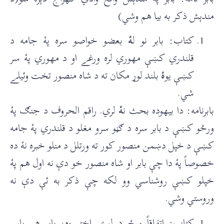
مندېش ذکر به بيا هم وشي)
کتاب: بابر نو ل
ۀ
بعضو خواصو سره پۀ جامه د
قلندري کښې مهوري لره ورغے او د مهوري پۀ سر
کښې يو
ۀ
بلند لوړ مکان ته د شاه منصور تخت وئيلے
شي.
بابرنامه: دا بيهوده بحث ن
ۀ
لري. راقم الحروف د جنګ پۀ
ورځو کښې د بابر سره د ګڼو سرو مغلو د قلندري پۀ جامه
کښې د خپل دښمن منصور کور ته ورتلل د منلو خبره نۀ ده
خصوصاً پۀ دا چې بابر او شاه منصور خو دې نه اول هم پۀ
خپلو کښې روشناسي وو لکه چې ذکر به ئې دې نه
وروستي وشي.
کتاب: اتفاقاً ورځ د لوے اختر وه، بابر هم پاس