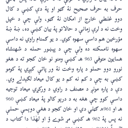
حرف به حرف صحيح نۀ ګڼو او پۀ دې کښې د کال
دوو غلطي خارج از امکان نۀ ګڼو، ولې چې د خپل
وخت نه د لرې زمانې د حالاتو پۀ بيان کښې ده، ښۀ ښۀ
مؤرخین هم داسې سهوه کوي. د يو ګمنام راوي نه داسې
سهوه ناممکنه ده ولې چې د پېښور حمله د شهنشاه
همايون متوفي
963
هـ کښې ومنو نو خان کجو ته د هغو
نورو دوو حملو د پاره وخت نۀ ور پاتې کېږي پۀ کومو
کښې به چې د کم نه کم د يو کال ميعاد لګېدلے وي.
دې د پاره مونږ د مصنف د راوي د ورکړي ميعاد توجيه
داسې کوو چې هغه به د درېو کالو پۀ ميعاد کښې
960
هـ او
961هـ
ګڼلي دي او خان کجو د هغې دوېمې حملې
نه پس پۀ
962
هـ کښې مړ شوے ؤ او لهٰذا دا کتاب د