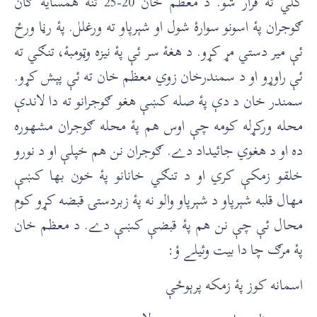
کلي ته فرار شو. د معظم خان 20-25 تنه همسايه ګان
ګوجران پۀ اسونو سوارۀ شول او شېرپاو ته ورغلل. پۀ رڼا ورځ
ئې مير دستي مړ کړو. د هغۀ سر ئې پۀ نيزه وټومبۀ، تنګي ته
ئې راوړو او د سمندرخان زوي معظم خان ته ئې پېش کړو.
سمندر خان د دې پۀ صله کښې هغو ګوجرانو ته دا لاندې
محله ورکړله کومه چې اوس هم پۀ محله ګوجران مشهوره
ده او د هغوي جائيداد دے. ګوجران نن هم خپلې او د نورو
خلقو زمکې کري او د تنګي خانانو پۀ خون بها کښې
مهال قلبه شېرپاو د شېرپاو والو نه پۀ زبردستۍ قبضه کړو کوم
محال ئې چې نن هم پۀ قبضې کښې دے. د معظم خان
پۀ مرګ چا دا بيت وئيلے ؤ:
اسمانه کوز پۀ زمکه پرېوځې