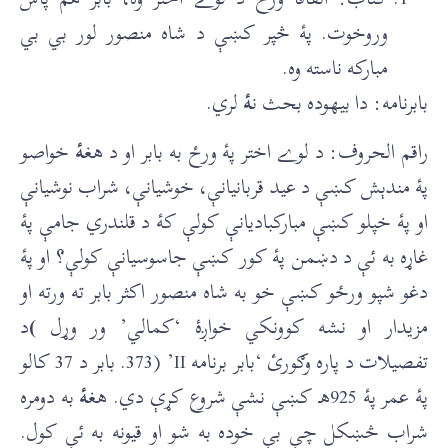
وروخوت. پۀ څپر کښې د شاه منصور لور بي بي
مبارکه ناسته وه.
بابرنامه: دا بيهوده بحث ن
ۀ
لري.
راقم الحروف: د لوے اختر پۀ ورځ به بابر او د هغ
ۀ
خواصو
پۀ مندېش کښې د عيد قربانيانې، خوشيانې، شراب نوشيانې
او پۀ خپلو کښې مبارکباديانې کولې کۀ د قلندري جامې پۀ
غاړه به ئې د دښمن پۀ کور کښې جاسوسيانې کولې؟ او پۀ
دغو شپو ورځو کښې خو به شاه منصور اکثر بابر ته ورته او
مزيدار او نشه کوونکي خواږۀ ‘کمالي’ ور وړل
)
د
تفصيلات د پاره وګورئ ‘بابر برنامه II’ (373. بابر د 37 کالو
پۀ عمر پۀ 925هـ کښې نشې شروع کړې دي. هغ
ۀ
به دومره
شراب څښکل چې بې خوده به شو او قيونه به ئې کول.