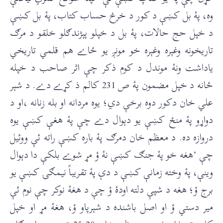
وه، پۀ بل کښې د کور د خرڅ حساب کتاب، پۀ بل کښې
د خپل حج حالات، پۀ بل د خپلو پېژندګلو خلقو د مرګ
تاريخونه وغېره وغېره خو مونږ يو ځاے هم قلمي تاريخي
ياداشت ونۀ موندل د کوم ذکر چې اثر صاحب د خپله
ځانه د خپل مضمون پۀ ص 231 کالم ذ کړے دے. د شېر
علي خان دکور دوه برخې دي؛ يوه مردانه او بله زنانه ،او د
دواړو پۀ منځ کښې يو دېوال دے چې پۀ هغې کښې يوه
دروازه ده. د معظم خان دمرګ پۀ باره کښې راته ئې ووئيل
چې ‘هغه خو پۀ جنګ کښې نۀ ؤ مړ شوے بلکې دا دېوال
وينې، پۀ وخته زمانې کښې د دې پۀ تقريباً نيمګۍ کښې يو
برج ؤ؛ هغه د شپې دلته اودۀ ؤ چې د هغۀ نوکر چې نوم ئې
مير دستي ؤ او اصل باشنده د شېرپاو ؤ، هغۀ مړ او خپل