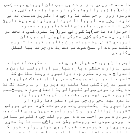
دا هغه تاريخي بازار دے چې عجب خان اپريدي مېمه )مس
اېلس( پۀ زور را اوچته کړه نو د چا پۀ سينه کښې هم
دومره زور او حو صله نۀ وه چې د انګرېز دښمنۍ ته ئې
غاړه ايښې وه. او بيا دا خبره او وياړ نن هم پۀ تاريخ
کښې ثبت دے چې د ماموزي قام شمله ورو د محمود
اخونزاده صاحب )پۀ ګور ئې نور( پۀ مشرۍ کښې د تخت بر
طانيه پۀ سترګو کښې سترګې واچولې او عجب خان
اپريدي تۀ ئې پۀ سپينه ورځ پناه ور کړه. دا تاريخ
ښکلے هم دے او مسخ شوے هم دے. پۀ دې چرته بيا ليکل
پکار دي.
اوس را ځم بېرته خپلې خبرې ته ـــ د حکومت لۀ خوا د
سمې بازار د خلقو د پاره شپاړسم او اوولسم تاريخ د
اندراج د پاره مقرر ؤ. د ډرائيور د وېنا مطابق کۀ
تاسو د اندراج نه وروستو سمې بازار ته تګ غواړو نو
د شپې به ځو؛ ګنې بيا هلته رش ډېر وي او ناوخته تګ نۀ
دے پکار! مونږ ټولو کليوالو پۀ اتفاق سره د پينځلسم
تاريخ د شپې نهه بجې وخت مقرر کړو. تقریباً پاو
باندې نهه بجې وې چې مونږ د سفر دعا وکړه او
ډرائيور پۀ اېکسلېټر پخه ورجوخته کړه. مونږ يوولس
تقریباً ځوانان وو او څلور راسره سپين ږيري ناست وو.
زمونږ د ټولو احساسات داسې وو لکه چې د کلونو مسافر
د اوږدې مودې نه وروستو وطن ته راځي ـــ نۀ پۀ ستړې
پوهېږي او نۀ ورسره د خوب غم وي. مونږ ټولو د خوراک
سامان سره د اخلي پخلي سامان هم را خستے ؤ. د شپې د