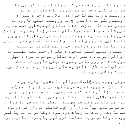
د نهه کلونو پۀ خېمو، کېمپونو او يا د کرایې پۀ
کورو نو کښې د خانه بدوشۍ در پۀ ديکه ژوند نه
وروسته د ريا ست لۀ خوا دې اعلان سره چې د تيراه
اوسېدونکو ته د اندراج نه وروسته خپلې خاورې يا
سيمې ته د تګ اجازت دے؛ د خفګان کېفيت )چې غصه هم پۀ
کښې شامله وه( او د خوشحالۍ احساس زما پۀ زړۀ او ذهن
کښې پۀ یو وخت پۀ موجونو ؤ. خو د خپلې هغې خاورې چې
ما پۀ کښې خاپوړې او اولني قدمونه اخستي وو، د مينې
زور ما پۀ دې ورځ وليدو چې د نهه کلونو بې سببه
انتظار لمبې لمبې لمحې، د ظلم او جبر هغه تهمتونه
او الزامونه، د غصې او د خفګان موجونه سره د خپل
ټول شدت او زور ماتې وخوړه. خپلې خاورې ته د تګ
احساس او مېلان د فاتح پۀ شکل کښې پۀ زړۀ او ذهن کښې
بېرغ پۀ لاس ودرېدل.
مونږ پوره پينځلس کليوالو دا مشوره وکړه چې د
اندراج نه وروستو به خپل کلي سمې بازار ته هم ځو.
‘سمه بازار’ پۀ اورکزو ضلع کښې د قام ماموزي د يوې
تاريخي علاقې نوم دے. پۀ تاريخ کښې د خانکي بازار پۀ
نوم هم ياد شوے دے خو عجيبه اتفاق دا دے چې پۀ دواړو
نومونو کښې ئې ‘بازار’ راځي. حلانکې بازار ئې دومره
غټ نۀ دے، زيات نه زيات درې سوه دوکانو نه به پۀ کښې
وو. د دوکانونو پۀ تناسب ترې ګېر چاپېره ابادي ډېره
ده.