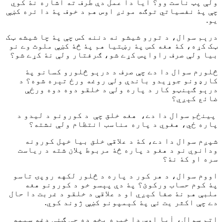
ولې پټ ناست وو؟ ایا دا عمل دې طرف ته اشاره نۀ کوي
چې پۀ نفسیاتي توګه مونږ اوس هم د خوف پۀ دا ئره کښې
یو.
درېم سوال، د تورو شیشو نه دننه کس چې پۀ چا شیشه ټک
ټک کړه، کۀ هغه کس پۀ رښتیا هم پۀ څۀ کښې ملوث وے نو
بیا ولې صرف راواپس کړے شو، ګرفتار ولې نۀ کړے شو؟
څلورم سوال دا دے چې صرف د درېو څلورو کسانو پۀ
کارډونو جوړیدو باندې ولې روغه ورځ تېره شوه؟ د
درېو ګېنټو کار د پاره ولې د خلقو دوه دوه ورځې
ضائع کېږي؟
پینځم سوال دا دے، هغه خلق چې د کورونو د لیدو د
پاره ځي، هغوي د پاره مناسب انتظام ولې نشته؟
شپږم سوال دا دے، کۀ د علاقې خلق بیا خپل کورونه
ودانوي نو د هغو د پاره څۀ مربوط پلان شته د ریاست
سره او کۀ نۀ؟
اووم سوال، د هر کور د پاره د څلور لکهه روپۍ تاسو
پۀ کوم حساب ورکوئ؟ پۀ دې پېسو خو د کورونو هغه
ملبې هم نۀ صفا کېږي او د علاقې د خلقو د غربت دا حال
دے چې اکثر یت ئې پۀ کېمپونو کښې ژوند کوي.
اتم سوال، اٰیا اوس دا خبره پخه ده چې ګنې دغه سیمه