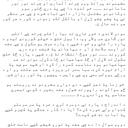
مشینونه پراتۀ وو، چرته المارۍ او چرته نور نور
سامانونه ـــ خو لنډه دا چې پۀ درې څلور سوو
دوکانونو مشتمل بازار داسې تباه شوے ؤ چې هر منظر
ئې پۀ چغو چغو ژړل او بالکل لکه زمونږ د کور د هر کور
هم دغه حال ؤ.
مونږ لاندې د خوړ غاړې ته بیا راغلو چرته چې اتلس
نور ګاډي هم ولاړ وو. دا ټول خلق د خپلو کورونو لیدو د
پاره را غلي وو خو د شپې د پاره صرف یو سکول ؤ چې هغه
تر اوسه سلامت ؤ او د سپاهانو پۀ قبضه دوه درې
کورونه ـــ نور هېڅ انتظام نۀ ؤ. د شپې د پاره څۀ خلق
سکول ته لاړل او څۀ سپاهیانو ځاے کړل. مونږ ته هم
سپاهیانو یوه مناسبه کمره را کړه او شپه مو ښه پۀ
ارام تېره کړه. سبا سحر تر ډېره وخته هم هلته وو او د
ورځې یوولس بجې وې چې واپس د پېښور پۀ لور روان شو.
خو زما پۀ ذهن کښې د دې دواړو سفرونو نه وروسته یو
څو سوالونه راپورته شول، هغه بغېر د کومې تبصرې
ستاسو پۀ وړاندې ږدم ـــــ
د اندراج د پاره ئې دومره لرې د غره پۀ سر سرملو
کنډاو ولې غوره کړے؟ ایا دا کار د هنګو پۀ کچرو کښې
پۀ اسانه نۀ شو کېدے؟
دوېم سوال دا دے چې هغه پۀ تورو شیشو کښې ناست خلق