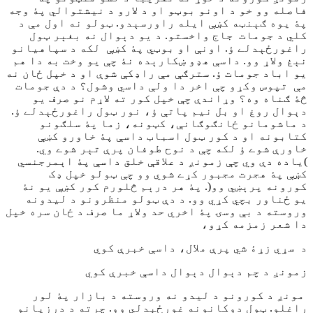
فاصله وو خو د اونو بوټو او د لارو د نیشتوالي پۀ وجه
پۀ یوه ګېنټه کښې ایله راورسېدو. ټولو نه اول مې د
کلي د جومات جاج واخستو. د یو دېوال نه بغېر ټول
راغورځېدلے ؤ. اونې او بوټي پۀ کښې لکه د سپاهیانو
نېغ ولاړ وو. داسې هډو ښکارېده نۀ چې یو وخت به دا هم
یو اباد جومات ؤ. سترګې مې راډکې شوې او د خپل ځان نه
مې تپوس وکړو چې اخر دا ولې داسي وشول؟ د دې جومات
څۀ ګناه وه؟ وړاندې چې خپل کور ته لاړم نو صرف یو
دېوال روغ او بل نیم پاتې ؤ، نور ټول راغورځېدلے ؤ.
د ماشومانو ځانګوګانې، کټونه، زما پۀ سلګونو
کتابونه او د کور ټول اسباب داسې پۀ خاورو کښې
خاورې شوے ؤ لکه چې د نوح طوفان پرې تېر شوے وي.
)یاده دې وي چې زمونږ د علاقې خلق داسې پۀ اېمرجنسي
کښې پۀ هجرت مجبور کړے شوي وو چې ټولو خپل ډک
کورونه پرېښي وو(. پۀ هر درېم څلورم کور کښې یو نۀ
یو ځناور بچي کړي وو. د دې ټولو منظرونو د لیدونه
وروسته د بې وسۍ پۀ اخري حد ولاړ ما صرف د ځان سره خپل
دا شعر زمزمه کړو،
د سړي زړۀ شي پرې ملال، داسې خبرې کوي
زمونږ د چم دېوال دېوال داسې خبرې کوي
مونږ د کورونو د لیدو نه وروسته د بازار پۀ لور
راغلو. ټول دوکانونه غورځېدلي وو. چرته د درزیانو