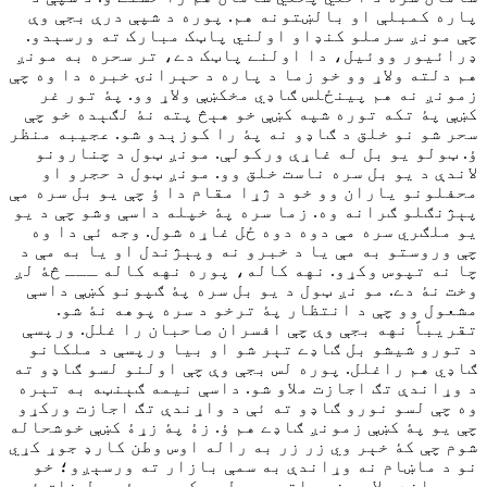
پاره کمبلې او بالښتونه هم. پوره د شپې درې بجې وې
چې مونږ سرملو کنډاو اولني پاټک مبارک ته ورسېدو.
ډرائیور ووئيل، دا اولنے پاټک دے، تر سحره به مونږ
هم دلته ولاړ وو خو زما د پاره د حېرانۍ خبره دا وه چې
زمونږ نه هم پينځلس ګاډي مخکښې ولاړ وو. پۀ تور غر
کښې پۀ تکه توره شپه کښې خو هېڅ پته نۀ لګېده خو چې
سحر شو نو خلق د ګاډو نه پۀ را کوزېدو شو. عجيبه منظر
ؤ. ټولو يو بل له غاړې ورکولې. مونږ ټول د چنارونو
لاندې د يو بل سره ناست خلق وو. مونږ ټول د حجرو او
محفلونو ياران وو خو د ژړا مقام دا ؤ چې يو بل سره مې
پېژنګلو ګرانه وه. زما سره پۀ خپله داسې وشو چې د يو
يو ملګري سره مې دوه دوه ځل غاړه شول. وجه ئې دا وه
چې وروستو به مې يا د خبرو نه وپېژندل او يا به مې د
چا نه تپوس وکړو. نهه کاله، پوره نهه کاله ـــ څۀ لږ
وخت نۀ دے. مو نږ ټول د يو بل سره پۀ ګپونو کښې داسې
مشعول وو چې د انتظار پۀ ترخو د سره پوهه نۀ شو.
تقریباً نهه بجې وې چې افسران صاحبان را غلل. ورپسې
د تورو شيشو بل ګاډے تېر شو او بيا ورپسې د ملکانو
ګاډي هم راغلل. پوره لس بجې وې چې اولنو لسو ګاډو ته
د وړاندې تګ اجازت ملاو شو. داسې نيمه ګېنټه به تېره
وه چې لسو نورو ګاډو ته ئې د واړندې تګ اجازت ورکړو
چې يو پۀ کښې زمونږ ګاډے هم ؤ. زۀ پۀ زړۀ کښې خوشحاله
شوم چې کۀ خېر وي زر زر به راله اوس وطن کارډ جوړ کړي
نو د ماښام نه وړاندې به سمې بازار ته ورسېږو؛ خو
چې وړاندې لاړو نو هلته يو بل چېک پوسټ ؤ. ټول خلق ئې