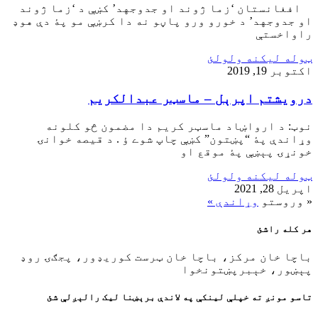
افغانستان ‘زما ژوند او جدوجهد’ کښې د ‘زما ژوند
او جدوجهد’ د خورو ورو پاڼو نه دا کرښې مو پۀ دې هوډ
راواخستې
ټوله ليکنه ولولئ
اکتوبر 19, 2019
درويشتم اپرېل – ماسټر عبدالکريم
نوټ: د ارواښاد ماسټر کريم دا مضمون څو کلونه
وړاندې پۀ “پښتون” کښې چاپ شوے ؤ . د قيصه خوانۍ
خونړۍ پېښې پۀ موقع او
ټوله ليکنه ولولئ
اپریل 28, 2021
« وروستو
وړاندې »
هر کله راشئ
باچا خان مرکز، باچا خان ټرست کوريډور، پجګۍ روډ
پېښور، خېبرپښتونخوا
تاسو مونږ ته خپلې لينکې په لاندې برېښنا ليک رالېږلې شئ