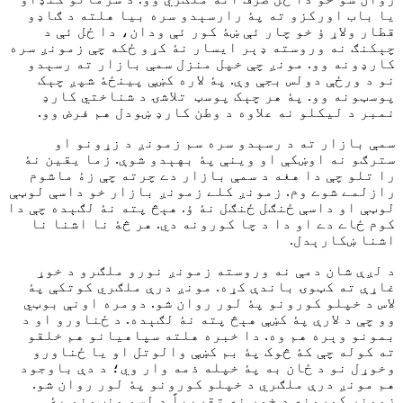
یا باب اورکزو ته پۀ رارسېدو سره بیا هلته د ګاډو
قطار ولاړ ؤ خو چار ئې ښۀ کور ئې ودان، دا ځل ئې د
چېکنګ نه وروسته ډېر ایسار نۀ کړو ځکه چې زمونږ سره
کارډونه وو. مونږ چې خپل منزل سمې بازار ته رسېدو
نو د ورځې دولس بجې وې. پۀ لاره کښې پینځۀ شپږ چېک
پوسټونه وو. پۀ هر چېک پوسټ تلاشۍ د شناختي کارډ
نمبر د لیکلو نه علاوه د وطن کارډ ښودل هم فرض وو.
سمې بازار ته د رسېدو سره سم زمونږ د زړونو او
سترګو نه اوښکې او وینې پۀ بهېدو شوې. زما یقین نۀ
را تلو چې دا هغه د سمې بازار دے چرته چې زۀ ماشوم
رازلمے شوے وم. زمونږ کلے زمونږ بازار خو داسې لوټې
لوټې او داسې ځنګل ځنګل نۀ ؤ. هېڅ پته نۀ لګېده چې دا
کوم ځاے دے او دا د چا کورونه دي. هر څۀ نا اشنا نا
اشنا ښکارېدل.
د لږې شان دمې نه وروسته زمونږ نورو ملګرو د خوړ
غاړې ته کټوۍ باندې کړه. مونږ درې ملګري کوتکې پۀ
لاس د خپلو کورونو پۀ لور روان شو. دومره اونې بوټي
وو چې د لارې پۀ کښې هېڅ پته نۀ لګېده. د ځناورو او د
بمونو وېره هم وه. دا خبره هلته سپاهیانو هم خلقو
ته کوله چې کۀ څوک پۀ بم کښې والوتل او یا ځناورو
وخوړل نو د ځان به پۀ خپله ذمه وار وي؛ د دې باوجود
هم مونږ درې ملګري د خپلو کورونو پۀ لور روان شو.
زمونږ کورونه د خوړ نه تقریباً د لسو منټونو پۀ