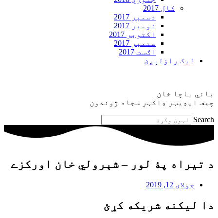
کال 2017
دسمبر 2017
نومبر 2017
اکتوبر 2017
ستمبر 2017
اګست 2017
ليک راؤلېږئ
باني باچا خان
چيف ايډيټر ډاکټر سجاد ژوندون
Search
د تیراه پۀ لور – شېرولي خان اورکزے
جولای 12, 2019
دا ليکنه شريکه کړئ