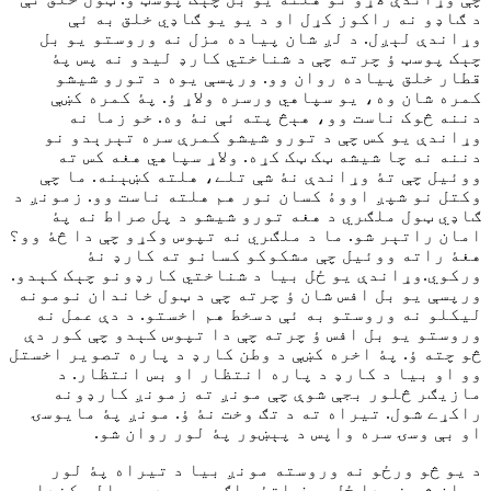
د ګاډو نه راکوز کړل او د يو يو ګاډي خلق به ئې
وړاندې لېږل. د لږ شان پياده مزل نه وروستو يو بل
چېک پوسټ ؤ چرته چې د شناختي کارډ ليدو نه پس پۀ
قطار خلق پياده روان وو. ورپسې يوه د تورو شيشو
کمره شان وه، يو سپاهي ورسره ولاړ ؤ. پۀ کمره کښې
دننه څوک ناست وو، هېڅ پته ئې نۀ وه. خو زما نه
وړاندې يو کس چې د تورو شيشو کمرې سره تېرېدو نو
دننه نه چا شيشه ټک ټک کړه. ولاړ سپاهي هغه کس ته
ووئيل چې تۀ وړاندې نۀ شې تلے، هلته کښېنه. ما چې
وکتل نو شپږ اووۀ کسان نور هم هلته ناست وو. زمونږ د
ګاډي ټول ملګري د هغه تورو شيشو د پل صراط نه پۀ
امان راتېر شو. ما د ملګري نه تپوس وکړو چې دا څۀ وو؟
هغۀ راته ووئيل چې مشکوکو کسانو ته کارډ نۀ
ورکوي.وړاندې یو ځل بیا د شناختي کارډونو چېک کېدو.
ورپسې یو بل افس شان ؤ چرته چې د ټول خاندان نومونه
لیکلو نه وروستو به ئې دسخط هم اخستو. د دې عمل نه
وروستو یو بل افس ؤ چرته چې دا تپوس کېدو چې کور دې
څو چته ؤ. پۀ اخره کښې د وطن کارډ د پاره تصویر اخستل
وو او بیا د کارډ د پاره انتظار او بس انتظار. د
مازیګر څلور بجې شوې چې مونږ ته زمونږ کارډونه
راکړے شول. تیراه ته د تګ وخت نۀ ؤ. مونږ پۀ مایوسۍ
او بې وسۍ سره واپس د پېښور پۀ لور روان شو.
د یو څو ورځو نه وروسته مونږ بیا د تیراه پۀ لور
روان شو خو دا ځل صرف اتۀ ملګري وو. د سرمالو کنډاو