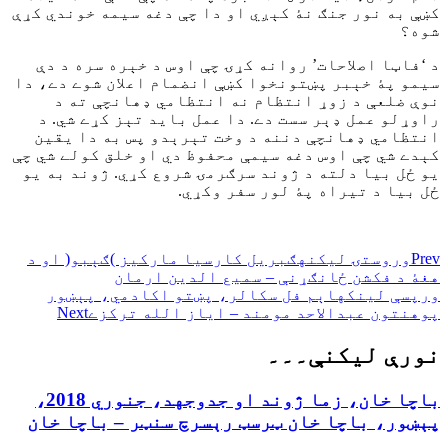
کښې به نور جنګ نۀ کېږي او دا چې دغه سیمه خوندي کړې
شوه؟
د ‘فاټا اصلاحات’ روانه کړۍ چې اوس د خېره سره د دې
سیمو پۀ خېبر پښتونخوا کښې انضمام اعلان شوے دے، دا
نوې ضلعې د زوړ انتظام نه انتظامي ډهانچې ته د
راوړلو عمل ډېر سست دے. دا عمل باید تېز کړے شي. د
انتظامي ډهانچې دننه د وخت تېرېدو پس به دا یقین
کېدے شي چې اوس دغه سیمې محفوظ دي او خلق کولے شي چې
یو ځل بیا دلته د ژوند سرګرمۍ شروع کړي. ژوند به یو
ځل بیا د تیراه پۀ لور سفر وکړي.
Prev
وروستۍ ليکنه
ګبریل کارسیا مارکیز )ګېبو( او د
هغۀ د فکشن ځانګړنې – سمیع الدین ارمان
ورپسې لينکه
اېم فل سکالر، پښتو اکادمي، پېښور
پوهنتون عبدالاحد مومند – ایاز الله ترکزے
Next
نورې ليکنې۔۔۔
باچا خان، زما ژوند او جدوجهد، جنوري 2018،
پېښور، باچا خان ټرسټ رېسرچ سنټر – باچا خان