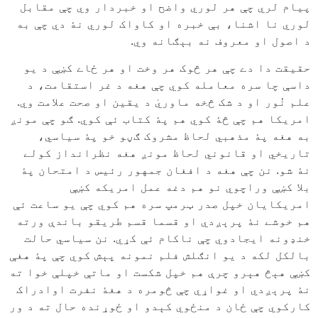
پيام لري چې هر لوري واضح او خبردار وي چې مقابل
لوري نا اشنا، بې خبره او کاواک لوري نۀ دي چې به
د اصول او معروف نه بېګانه وي.
حقيقت دا دے چې هر څوک هر وخت او هر ځاے کښې د يو
داسې چا سره معامله کوي چې هغه د غر استقامت، د
علم نُور او د شک څخه ماوريٰ د يقين او صحت علامت وي.
امريکا هم چې څۀ کوي هم پۀ کتاب ئې کوي. ګو چې مونږ
به هغه پۀ مذهبي لحاظ مشروک ګڼو خو پۀ سياسي،
تاريخي او قانوني لحاظ مونږ هغه نظرانداز کولے
نۀ شو. نن چې هغه د افغان جمهور رئيس د امتحان پۀ
بلا کښې وراچوي نو هم دغه عمل امريکه کښې
امريکايان خپل صدر ټرمپ سره هم کوي چې يو ساعت ئې
هم خوشے نۀ پرېږدي او قسما قسم طريقو باندې ورته
خنډونه ايجادوي چې ناکام ئې کړي. نن سياسي حالت
بالکل لکه د يو انګلش فلم نمونه پېش کوي چې پۀ هغې
کښې هېڅ هېرو چرې هم خپل شکست او ماتې خپلې خوا ته
نۀ پرېږدي او غواړي چې څومره د هغۀ نفرت اوادراک
کارکوي چې ځان د منځوي کېدو او ځوړنده حال ته د ور