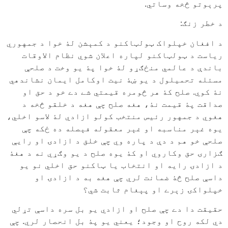
پرېوتو څخه وساتي.
د خطر زنګ:
د افغان خپلواک ټولټاکنو د کمېشن لۀ خوا د جمهوري
رياست د ټولټاکنو لپاره اعلان شوي نظام الاوقات
باندې د عالمي منځګړو لۀ خوا پۀ يو وخت د صلحې
مسئله تحميلول د يو ښۀ نيت اوکامل ايمان نشاندهي
نۀ کوي. صلح کۀ هر څومره قيمتي شے دے خو د حق او
صداقت پۀ قيمت نۀ، هغه صلح چې هغه د خلقو څخه د
هغوي د جمهور رئيس منتخب کولو ازادي لۀ لاسو اخلي،
يوه غېر مناسبه او غېر معقوله فېصله ده ځکه چې
صلحې خو هم د دې د پاره وي چې خلق د ازادۍ او رايې
ګزارۍ حق وکاروي او کۀ يوه صلح د يو وګړي نه د هغۀ
د ازادۍ رايه او انتخاب يا ټاکنو حق اخلي نو يو
داسې صلح څۀ ضمانت لري چې هغه به د ازادۍ او
خپلواکۍ زېرے او پېغام ثابت شي؟
حقيقت دا دے چې صلح او ازادي يو بل سره داسې تړلي
دي لکه روح او وجود؛ يعني يو پۀ بل انحصار لري. چې