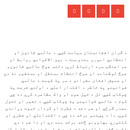
د ګران افغانستان سياست کښې د عالمي قانون او
انتظامي امورو بندوبست د بېن الاقوامي روابط او
هم اهنګۍ سره ارتباط لري. دلته هېڅ عالمي قانون،
هېڅ لوظنامه او هېڅ انتظام مستقل او مستقيم نۀ دي
او همېش افغان مشرانو د سر پۀ قيمت د عالمي
قوانينو پۀ خاطر د اقتدار اعلٰي د اولني فرصت پۀ
چوکاټ کښې تل د خپل هوډ او واک مظاهره کړې ده چې
کوم د عالمي قوانينو پۀ چوکاټ کښې د تغير او تحول
مصدر ګرځي او هم دغه د فطرت او کردار ثبوت وړاندې
کوي. دا د پښتنو برخه ده چې د اقتداعلٰي او فطري او
کلتوري بهاوونو څخه برخه مند دي او دا هم د دې
فطرت څخه پۀ الهام اخستو د خپل پۀ ضد پۀ مقابل کښې