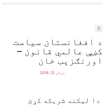
د افغانستان سياست
کښې عالمي قانون –
اورنګزېب خان
جولای 12, 2019
دا ليکنه شريکه کړئ