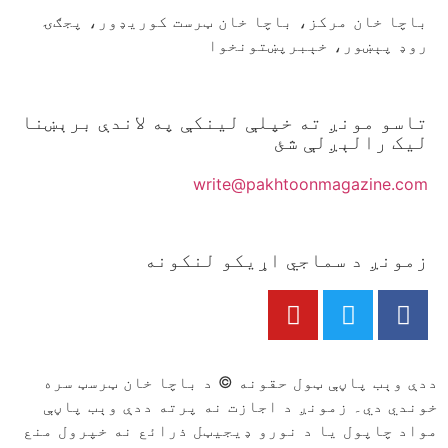
باچا خان مرکز، باچا خان ټرست کوريډور، پجګۍ
روډ پېښور، خېبرپښتونخوا
تاسو مونږ ته خپلې لينکې په لاندې برېښنا
ليک رالېږلې شئ
write@pakhtoonmagazine.com
زمونږ د سماجي اړيکو لنکونه
ددې وېب پاڼې ټول حقونه © د باچا خان ټرسټ سره
خوندي دي۔ زمونږ د اجازت نه پرته ددې وېب پاڼې
مواد چاپول يا د نورو ډيجيټل ذرائع نه خپرول منع