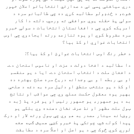
درې مياشتې پسې ئې د صدارتي انتخاباتو اعلان خپور
شوے، د ځنډولو مطالبه کړې ده چې طالبانو سره د
سولې پۀ حقله يوې موافقې ته ورسي. دلته دا کار
امريکه کوي چې د افغانستان انتخابات د سولې خبرو
سره مشروط کوي او يوه تنازعه ورته ايجادوي چې اوس
انتخابات غواړې او کۀ بيا؟
د خطر رنګ اوس انتخابات غواړئ او کۀ بيا؟:
دا مطالبه د افخا دولت د عزت او ناموس امتحان دے.
د افغان ملت د انتخاب امتحان دے. ايا د يو منقسم
او بې ربطه ا و بې وجدانه دريځ سره صلح بهتره ده
او کۀ د يو منتخب منطق او دليل سره به دغه د صلحې
بهير يوه معقول حکمت عملي وي چې عواقب او نتائج
به د يو جمهور، يو جمهور رئيس او يو فرد پۀ ژبه د
ټول ملت مظهر او نۀ صرف نشان دهنده وي بلکې يو
روښانه مينار مصدر به هم وي چې ټول ورته لار او درک
پېدا کولے شي. چونکې پۀ خبرو کښې همېش ګټه هغه
لوري کوي څوک چې د يو اصل او اصلاً سره د مطابقت