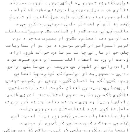
خپل ټاکنيزو تجربو پۀ لړکښې ډېره اوږده مسابقه
نۀ لري خو د خپل جمهوري او پښتني فطرت لۀ کبله د
اعلٰي بصيرتونو پۀ کولو تل د خپل کلتور او تاريخ
څخه پۀ الهام اخستلو داسې نمونې پېش کوي چې د
عالمي کچ ئې ته د قدر او قيادت مقام سپېځلے ساتلے
دے او هم دغه افغاني تقويٰ او بصيرت دے چې د نړۍ
لويو اميرانو او قومونو سره د برابر او مساويانه
چلن حق او بار ئې چا ته هم نۀ دي حواله کړي. ازاد
ؤ، دے او وي به انشاء الله ــــ او د دې ثبوت نن د
ازادۍ رايې او اظهار بې درېغه او بې سابقې ازادي
ده چې د جمهوريت او اولسواکۍ لپاره پۀ افغاني
وجود کښې لکه پۀ انسان کښې د وينې او رګونو غوندې
ارزښت لري. بايد چې افغان حکومت انتخابات ملتوي
نۀ کړي ځکه چې دا به د دوي استقامت تر اغېزې لاندې
راولي او بيا به چرې هم دغه مقام او دغه قدر بېرته
حاصل نۀ کړي. نن د افغانستان د جمهوري رياست
لپاره انتخابات د صلحې څخه ډېر زيات اهميت لري
ځکه چې د جنګ د لارې د صلحې لار لټوي او مونږ د
انتخاباتو د لارې د صلحې لار لټوو. باقي کۀ دغه جرګې