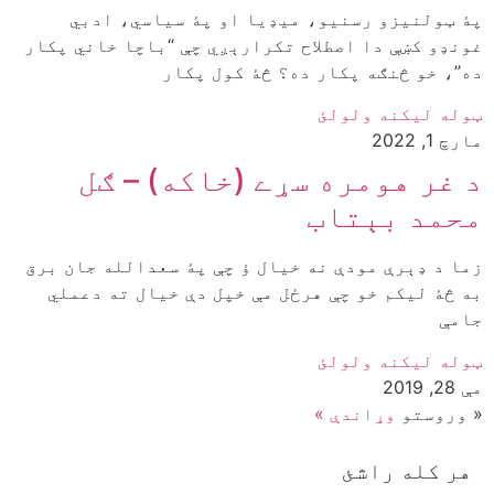
پۀ ټولنیزو رسنيو، ميډيا او پۀ سياسي، ادبي
غونډو کښې دا اصطلاح تکرارېږي چې “باچا خاني پکار
ده”، خو څنګه پکار ده؟ څۀ کول پکار
ټوله ليکنه ولولئ
مارچ 1, 2022
د غر هومره سړے (خاکه) – ګل
محمد بېتاب
زما د ډېرې مودې نه خيال ؤ چې پۀ سعدالله جان برق
به څۀ ليکم خو چې هرځل مې خپل دې خيال ته دعملي
جامې
ټوله ليکنه ولولئ
مې 28, 2019
« وروستو
وړاندې »
هر کله راشئ