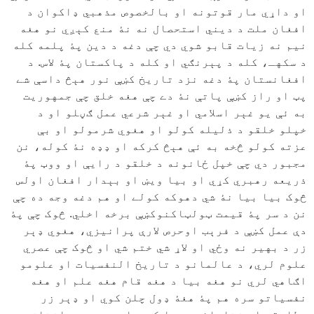
او داړي مار قوتونه او بالخصوص مذهبي ډاکوان د
افغان ملت د ديني استحصال نه نۀ منع کېږي نو هغه
نيم نه زيات قابو شوي دي چې دغه د دين پۀ پلمه کله
د سکهـ، کله د پېرنګي او کله د پاکستان پۀ لاس. د
افغانستان پۀ دغه نزد تاريخ کښې نور هېڅ داسې شے
پټ او راز کښې پاتې نۀ دے چې هغه خلق چې جمهوريت
به ئې يو غېر اسلامي او غېر شرعي عمل ګڼلو او د
خپلو خلقو د ذليله کولو او هغوي شرمولو او بې
عزته کولو څخه به ئې هېڅ کرکه او ډډه نۀ کوله، نن
مجبور دي چې خپل ځانونه د خلقو د رايې او ووټ پۀ
ذريعه رهبري کړي او بيا ويښ او بېدار افغان اولس
څوک بيا بيا نۀ شي دهوکه کولے او هم دغه وجه ده چې
نن د سر پۀ قيمت ټولټاکنوکښې برخه اخلي. څوک چې پۀ
دې عمل کښې د فرېب اوحرص لارې پرانيزي، هغوي ډېر
زر د بهير نه وځي او لاړ شي ختم شي او څوک چې عصري
علوم لري، د عالمانو د تاريخ النفسيات او علومو
اګاهي لري نو هغه بيا د هغه قام هغه علم او هغه
نفسياتو سره هم پۀ هغۀ ډول چلن کوي او ډېر زر