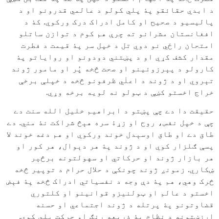
د ابدي حقائقو پۀ پلي کولو د عالمي قدرونو او د
پاليسيو د صحيح او کامل ادراک درک ورکوي. کۀ د
افغانستان مشرانو ته چرې هم کوم د توازن ساتلو
امتحان راځي نو دوي تل د خپل سر پۀ قيمت د فطرت
مقدار کشف کړي او د پښتني دودونو او رواياتو پۀ
کارولو د پېرزوئينو او صحت څخه پُر او مامور ژوند
تېروي او د ژوند د اعلٰي ظرفونو څخه د خپلې برخې
خراج اخستو کښې د ټولو نه لويه برخه وړي.
حقيقت دا دے چې پښتو د ابراهيم خليل الله سنت دے
چې د خپل نفس، روح او زړۀ سره هېڅ شراکت نۀ مني. دے
طاق دے او طاق اوسېدل خوند ورکوي او هم دغه خوند لا
پسې ګلزار کوي او د ژوند پۀ هر دېوال، هر کور او
هر بازار ژوند او حرکاتي او سهولتونه برڅېر
ښکاري. زمونږ ژوند چونکې د حلال حرام د توپير څخه
څرک وهي، هم پۀ دې وجه د نفسياتي ادراک څخه پۀ فېض
اخستو د عالم او ټولنيزو قوانينو او کلتوري
قضاوتونو پۀ پرتله د ژوند اجتماعي او حسنه
ارزښتونه د نظام پۀ ذريعه رنګ او حرکت پلي کوي.