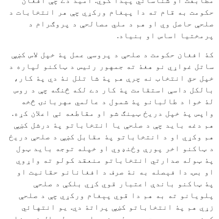
مطابقت او شناسائي پېدا کوي. اميد دے چې افغان
حکومت به قام ته دا پېغام ورکړي چې هر انتخابات د
صلحې حاصل وي او هم د ملي مصالحې د پروګرام د
پرمختيا اساس او بنياد.
کۀ افغان حکومت د صلحې د پروسې عمل پۀ خپل لاس کښې
ساتل غواړي نو هغۀ ته جمهور رئيس د ټاکنو لپاره د
خپل حق انتخاب نه چرې هم پۀ شا تلل نۀ دي پۀ کار،
بالکل داسې استقامت پۀ کار دے لکه څنګه چې د روس
لۀ خوا د طالبانو پۀ شمول د عالمي مهربانۍ څخه
واپس پۀ خپل دريځ ټينګ شو او مقاطعه ئې اعلان کړه.
هم دغه بايد چې د صلحې يا انتخاباتو پۀ درشل کښې
هم وکړي او د انتخاباتو پۀ مقابل کښې د صلحې دريځ
د ټاکنو اخر پورې وځنډوي او خپله توجه بايد ټول
پۀ ټوله صدارتي انتخاباتو منعقد کولو ته واړوي
او بس. دا فېصله به نۀ صرف د افغانانو حقانيت او
پۀ ټاکنو باندې اعتبار قوي کړي بلکې د صلحې
پلويانو ته به هم دا قوي پېغام ورکړي چې د صلحې
زړي هم پۀ انتخاباتو کښې پراتۀ دي. يو انتهائي
کمزوري جمهوريت د يو ځوړنده اومجهول حال نه هزار