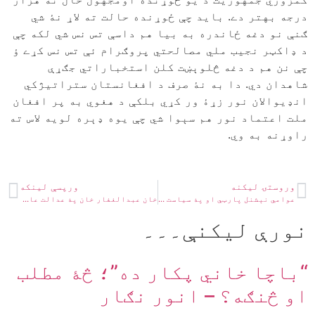
درجه بهتر دے. بايد چې ځوړنده حالت ته لاړ نۀ شي
ګنې نو دغه ځاندره به بيا هم داسې تس نس شي لکه چې
د ډاکټر نجيب ملي مصالحتي پروګرام ئې تس نس کړے ؤ
چې نن هم د دغه څلوېښت کلن استخباراتي جګړې
شاهدان دي. دا به نۀ صرف د افغانستان ستراتيژکي
انډيوالان نور زړۀ ور کړي بلکې د هغوي به پر افغان
ملت اعتماد نور هم سېوا شي چې يوه ډېره لويه لاس ته
راوړنه به وي.
وروستۍ ليکنه
ورپسې لينکه
عوامي نېشنل پارټي او پۀ سیاست کښې د کمپرومائز روایت: یوه لنډه جائزه – خان زمان کاکړ
خان عبدالغفار خان پۀ عدالت عالیه کښې – بېدار اصلزے
نورې ليکنې۔۔۔
“باچا خاني پکار ده”؛ څۀ مطلب
او څنګه؟ – انور نګار