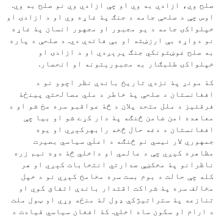
صلح وي، ازادي به وي او چې ازادي وي نو صلح به وي.
اوس چې د صلحې جامه د جنګ پۀ غاړه وي او د ازادۍ او
خپلواکۍ جامه د يو مجبور او مجهور انسان پۀ غاړه
نو دواړه بې ارزښته او بې فائدې دي. د صلحې د پاره
به صلح غوښتونکي جنګ پرېږدي او د ازادۍ او
خپلواکۍ طلبګار به مجبوريتونه او انحصار.
کۀ مونږ پۀ نزدې تاريخ باندې نظر اچوو نو د
افغانستان د صلحې پۀ خاطر د ملي مصالحتي پينځۀ
فرقئيز د ملل متحد پلان د څۀ عواقبو سره مخ شو او د
معاهده امن ضامن څنګه پۀ دار کړے شو او بيا چې
افغانستان د دغه حال څخه رابهرکېږي او يوه
جمهوري لار نيسي نو څنګه د اعلٰي سياسي بصيرت
مظاهره کېږي چې د عالمي او داخلي څۀ دوه نيم زره
ناظرانو پۀ مخکښې صدارتي انتخابات کېږي او هر
کله چې حالت د بوم بست سره مخامخ کېږي نو د خپل
مخالف سره پۀ شراکت اقتدار باندې اتفاق کوي او
تنازعه پۀ ستراتيژکي ډول لۀ منځه وړي او ټول ملت
د ارام او سکون ساه اخلي. کۀ افغان سياسي قيادت د