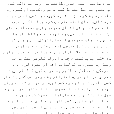
نه د عالمي امپراتوري طاقتونو رويه پۀ ډاګه کېږي
چې هغوي پۀ خپل مقابل کښې د يو ورکوټي او کمزوري
ملک سره پۀ کومه ژبه خبره کوي. هم دغسې الټي ميټم
سره غازي امان الله خان مخ شو، بيا ډاکټرنجيب
الله مخ شو او نن افغان جمهور رئيس محمداشرف غني
مخ دے. نننے الټم ميټم د تېرو نه هم قاطع او جامع
دے چې صلح او جمهوري انتخاباتوکښې د يو چاڼ کول
دي او هم اوس کول دي چې افغان حکومت د صدارتي
انتخاباتو د اعلان کولو پسې د بيا غور عنديه ورکړې
ده. ځکه چې پاکستان څۀ د اوولس کلونو جنګ پس ته
ومنل چې هغوي پۀ طالبانو اثر او نفوذ لري او د
امريکې د مسلسل مطالبو پۀ جواب کښې طالبان ئې د
سعودي عرب او عربي اماراتو پۀ موجودګۍ کښې پۀ قطر
کښې دامريکايانو سره کښېنول. دې غونډې ته د سويلي
اېشياء د پاره او بالخصوص د افغانستان امن لپاره
خپل سفارتکار زلمے خليلزاد متحرک کړے ؤ چې د
افغانستان د قضيې څخه ځان ازاد کړي. دا مطالبه د
زلمي خليلزاد پۀ خولې د امريکې لۀ خوا کېږي چې
افغان حکومت ته به چې خپل ميعاد ئې پوره شوے او