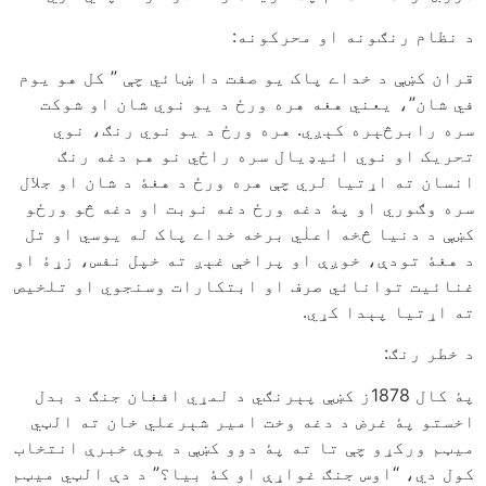
د نظام رنګونه او محرکونه:
قران کښې د خداے پاک يو صفت دا ښائي چې ” کل هو يوم
في شان”، يعني هغه هره ورځ د يو نوي شان او شوکت
سره رابرڅېره کېږي. هره ورځ د يو نوي رنګ، نوي
تحريک او نوي ائيډيال سره راځي نو هم دغه رنګ
انسان ته اړتيا لري چې هره ورځ د هغۀ د شان او جلال
سره وګوري او پۀ دغه ورځ دغه نوبت او دغه څو ورځو
کښې د دنيا څخه اعلٰي برخه خداے پاک له يوسي او تل
د هغۀ تودې، خوږې او پراخې غېږ ته خپل نفس، زړۀ او
غنائيت توانائي صرف او ابتکارات وسنجوي او تلخيص
ته اړتيا پېدا کړي.
د خطر رنګ:
پۀ کال 1878ز کښې پېرنګي د لمړي افغان جنګ د بدل
اخستو پۀ غرض د دغه وخت امير شېرعلي خان ته الټي
ميټم ورکړو چې تا ته پۀ دوو کښې د يوې خبرې انتخاب
کول دي، “اوس جنګ غواړې او کۀ بيا؟” د دې الټي ميټم