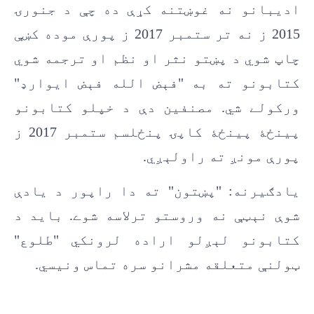
اديبانو نه غوښتنه کړې ده چې د جنورۍ
2015 ز نه تر ستمبر 2017 ز پورې موده کښې
چاپ شوي د پښتو نثر او نظم او ترجمه شوي
کتابونو ته به "فېض الله فېض ايوارډ"
ورکولے شي. مصنفين دې د خپلو کتابونو
پينځۀ پينځۀ کاپۍ پنځلسم ستمبر 2017 ز
پورې مونږ ته راولېږي.
یادګیرنه: "پښتون" ته دا راپور د یادې
شوې نېټې نه وروستو ترلاسه شوے. باید د
کتابونو لېږلو اراده لرونکي "طلوع"
ټولنې متعلقه مشرانو سره تماس ونیسي.