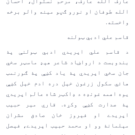
عارف الله عارف، مرحم نستوال، احسان
الله طوفان او نورو ګڼو مينه والو برخه
واخسته.
قاسم علي ادبي ټولنه
د قاسم علي اپريدي ادبي ټولنې پۀ
بندوبست د ارواښاد شاعر هېډ ماسټر سخي
جان سخي اپريدي پۀ ياد کښې پۀ ګورنمټ
هائي سکول زرغون خېل دره ادم خېل کښې
يوه اهمه غونډه د ډاکټر شاه عالم اپريدي
پۀ صدارت کښې وکړه. قاري مير حبيب
اپريدے او فېروز خان صادق مشران
مېلمانۀ وو او محمد حبيب اپريدے، فېصل