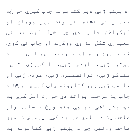
د پښتو ژبې ډېر کتابونه چاپ کېږي خو څۀ
معيار ئې نشته. نن وخت ډېر پوهان او
ليکوالان داسې دي چې خپل ليک ته ئې
معياري شکل نۀ وي ورکړے او چاپ ئې کړي.
کتاب يوه زړه او تاريخي بڼه لري ـــ د
پښتو ژ‌بې، اردو ژبې، انګرېزۍ ژبې،
هندکو ژبې، فرانسیسوۍ ژبې، عربۍ ژبې او
فارسۍ ژبې ډېر کتابونه چاپ کېږي او څۀ د
چاپ پۀ مرحله پراتۀ دي خو زۀ اصل کښې پۀ
دې چکر کښې يم چې هغه ورځ د سليم راز
صاحب پۀ درناوي غونډه کښې پروېش شاهين
صاحب ووئیل چې د پښتو ژبې کتابونه پۀ