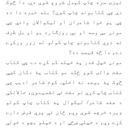
تېزۍ سره چاپ کېدل شروع شوي دي. دا څوک
دې چې کتابونه چاپ کوي؟ بله خبره دا ده
چې يو خوا شاعران او ليکوالان وائي چې
مونږ بې وسه او بې روزګاره يو او بل طرف
ته دوي کتابونو چاپ کولو ته زور ورکړے
دے، دا څۀ قيصه ده؟
مونږ خپل قدر پۀ خپله کم کړے دے چې کتاب
مفت ډالۍ کوو ځکه مو کتاب پۀ دکان کښې
څوک پۀ بېعه نۀ اخلي. کوم شاعر ادیب چې
کتاب چاپ کړي نو مفت ئې تقسیموي، حالانکې
د هغه شاعر/ ليکوال پۀ کتاب چاپ کولو
ډېره خرچه شوې وي، ځان ئې پرې قرض دارے
کړے وي، د خپلې ښځې او د خپلو بچو د خولې