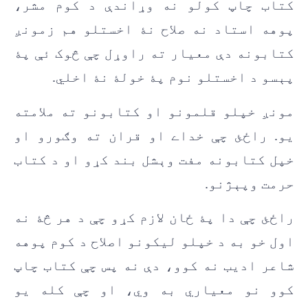
کتاب چاپ کولو نه وړاندې د کوم مشر،
پوهه استاد نه صلاح نۀ اخستلو هم زمونږ
کتابونه دې معیار ته راوړل چې څوک ئې پۀ
پېسو د اخستلو نوم پۀ خولۀ نۀ اخلي.
مونږ خپلو قلمونو او کتابونو ته ملامته
یو. راځئ چې خداے او قران ته وګورو او
خپل کتابونه مفت وېشل بند کړو او د کتاب
حرمت وپېژنو.
راځئ چې دا پۀ ځان لازم کړو چې د هر څۀ نه
اول خو به د خپلو لیکونو اصلاح د کوم پوهه
شاعر ادیب نه کوو، دې نه پس چې کتاب چاپ
کوو نو معیاري به وي، او چې کله یو