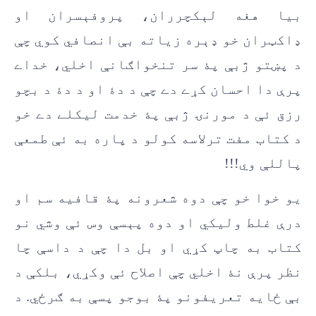
بیا هغه لېکچرران، پروفېسران او
ډاکټران خو ډېره زیاته بې انصافي کوي چې
د پښتو ژبې پۀ سر تنخواګانې اخلي، خداے
پرې دا احسان کړے دے چې د دۀ او د دۀ د بچو
رزق ئې د مورنۍ ژبې پۀ خدمت لیکلے دے خو
د کتاب مفت ترلاسه کولو د پاره به ئې طمعې
پاللې وي!!!
یو خوا خو چې دوه شعرونه پۀ قافیه سم او
درې غلط ولیکي او دوه پېسې وس ئې وشي نو
کتاب به چاپ کړي او بل دا چې د داسې چا
نظر پرې نۀ اخلي چې اصلاح ئې وکړي، بلکې د
بې ځایه تعریفونو پۀ بوجو پسې به ګرځي. د