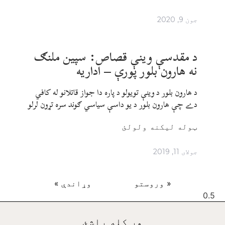
جون 9, 2020
د مقدسې وینې قصاص: سپین ملنګ
نه هارون بلور پورې – اداريه
د هارون بلور د وینې تویولو د پاره دا جواز قاتلانو له کافي
دے چې هارون بلور د یو داسې سیاسي ګوند سره تړون لرلو
ټوله ليکنه ولولئ
جولای 11, 2019
« وروستو
وړاندې »
هر کله راشئ