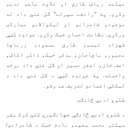
مېلمه رياض طارق او تلاوت عاصم نديم
وکړو. پۀ "رانغے سپرلے" ګل غني داد ته
موجودو شاعرانو او ليکوالانو مبارکۍ
ورکړې. نظامت احسان خټک وکړو. غونډه کښې
شهزاد تبسم، طارق مسعود، زرباچا
مجبور، باچاجان، مدثر خټک، ذاکر اکاش،
اصف خان، اصغر حسېن او ګل غني داد برخه
واخسته. پۀ غونډه کښې د ګل غني داد د
ليکلې افسانو تعريف هم وشو.
طلوع ادبي څانګه
د طلوع ادبي څانګې جهانګيري کلي کرک مشر
سېکتر محمد سعيد، نادم خټک د شاعرانو/