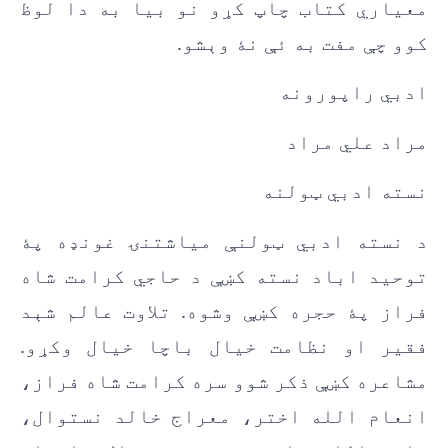
معیاري کتاب چاپ کړو نو بیا به دا لوظ
کوو چې مفت به ئې نۀ وېشو.
ادبي راپورونه
مراد علي مراد
نسته ادبي ټولنه
د نسته ادبي ټولنې مياشتنۍ غونډه پۀ
توحيد اباد نسته کښې د حاجي کرامت شاه
فراز پۀ حجره کښې وشوه. تلاوت عالم شېد
فقير او نظامت خيال باچا خيال وکړو.
مشاعره کښې ذکر شوو سره کرامت شاه فراز،
انعام الله اختر، معراج خالد نستوال،