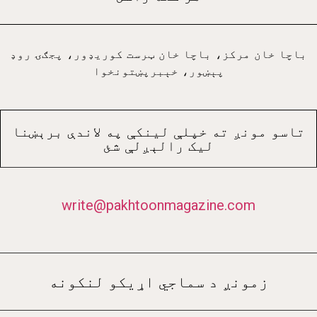
باچا خان مرکز، باچا خان ټرست کوريډور، پجګۍ روډ
پېښور، خېبرپښتونخوا
تاسو مونږ ته خپلې لينکې په لاندې برېښنا
ليک رالېږلې شئ
write@pakhtoonmagazine.com
زمونږ د سماجي اړيکو لنکونه