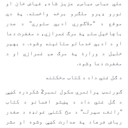
علي عباس عباس، عزېز شاه، فياض خان او
نورو ډېرو ملګرو برخه واخسته. پۀ دې
موقع د "ملاګوري ادبي ستوري" د صدر
باچاخېل ستم پۀ مرګ غمرازي، د مغفرت دعا
او د ادبي خدماتو ستائېنه وشوه. د بهير
خليل د ورارۀ پۀ مرګ هم غمرازي او د
مغفرت دعا وشوه.
د ګل غني داد د کتاب مخکتنه
ګورنمټ پرائمري سکول نمبر2 شکردره کښې
د ګل غني داد د پښتو افسانو د کتاب
"رانغے سپرلے" د مخ کتنې غونډه د صفدر
رياض فرهاد پۀ صدارت کښې وشوه او مشر