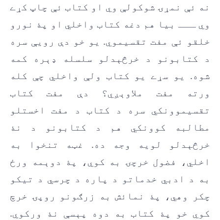
نه ئې نمړۍ شوکولې وي او کتاب ئې چاپ کړے
وي ـــ بیا هم دغه کتاب واخلي او پۀ نورو
خلقو ئې مفت تقسیموي. یو خو دې رویې سره
د کتابونو د خرڅېدلو سلسله ډېره کمه
شوه. یو سړے یو کتاب ولې واخلي چې کله
ورته مفت ملاوېږي؟ دې مفت کتاب
تقسیموونکي سره د کتاب د مفت اخستلو
مطالبه کوونکي هم د کتابونو د نۀ
خرڅېدلو لویه وجه ده. غټه تنخوا به
اخلي، فضول خرچۍ به کوي، پۀ دوېمه ورځ
به د ادبي خدماتو د پاره د چرسي د تیکو
چکر وهي، پۀ نمائش به زرګونو روپۍ خرچ
کوي خو پۀ کتاب به دوه پېسې نۀ ورکوي.