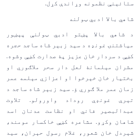
ستائېنې نظمونه وړاندې کړل.
شاهي بالا ادبي ټولنه
د شاهي بالا پښتو ادبي ټولنې پېښور
مياشتنۍ غونډه د سيد زبېر شاه ساجد حجره
کښې د سردار خان عزيز پۀ صدارت کښې وشوه.
مشران مېلمانۀ لعل دار سحر ملاګوري او
بختيار خان خېرخوا او اعزازي مېلمه عمر
زمان عمر ملا ګوري ؤ. سيد زبېر شاه ساجد د
تېرې غونډې روداد واورولو. تلاوت
عبدالبصير فاني او نظامت عدنان اسد
شاهان وکړو. مشاعره کښې خاکسار مومند،
شېردل خان شعور، غلام رسول حېران، سيد