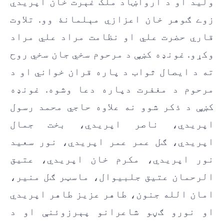
وليد او د ارواښاد ملک غېرت خان اپريدي
زوے ګوهر خان اعزازي مېلمانۀ وو. تلاوت
قاري حضرت علي او نظامت مراد علي مراد
وکړو. غونډه کښې د مرحوم سخي جان سخي روح
ته د ايصال ثواب د پاره قران خواني او د
مرحوم د مغفرت دپاره دعا وشوه. غونډه
کښې د ذکر شوو نه علاوه حاجي محمد رسول
اپريدي، ناصر اپريدي، بخت جمال
اپريدي، ګل عمر عمر اپريدي، نور سعيد
نور اپريدي، مکرم خان اپريدي، عتيق
الرحمان عتيق جلبيوال، ماسټر ګل منیر،
امان الله جنون، طاهر عزيز طاهر اپريدي
او نورو ګڼو شاعرانو پېرزوئنې او د