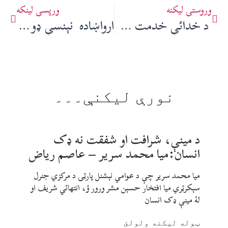
وروستۍ ليکنه
ورپسې لينکه
د خدائي خدمت ګار بختيار کاکا سره مرکه – مرکیال: سجاد ژوندون
ارواښاده نېنسي ډوپري، د افغان قوم خواخوږي – قاري ادریس خان
نورې ليکنې۔۔۔
د مينې، شرافت او شفقت نه ډک
انسان:ميا محمد سرير – عاصم رياض
ميا محمد سرير چې د عوامي نېشنل پارټۍ د مرکزي جنرل
سېکرټري ميا افتخار حسېن مشر ورور ؤ، انتهائي شريف او
لۀ مينې ډک انسان
ټوله ليکنه ولولئ