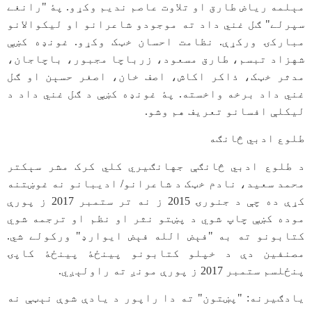
مېلمه رياض طارق او تلاوت عاصم نديم وکړو. پۀ "رانغے
سپرلے" ګل غني داد ته موجودو شاعرانو او ليکوالانو
مبارکۍ ورکړې. نظامت احسان خټک وکړو. غونډه کښې
شهزاد تبسم، طارق مسعود، زرباچا مجبور، باچاجان،
مدثر خټک، ذاکر اکاش، اصف خان، اصغر حسېن او ګل
غني داد برخه واخسته. پۀ غونډه کښې د ګل غني داد د
ليکلې افسانو تعريف هم وشو.
طلوع ادبي څانګه
د طلوع ادبي څانګې جهانګيري کلي کرک مشر سېکتر
محمد سعيد، نادم خټک د شاعرانو/ اديبانو نه غوښتنه
کړې ده چې د جنورۍ 2015 ز نه تر ستمبر 2017 ز پورې
موده کښې چاپ شوي د پښتو نثر او نظم او ترجمه شوي
کتابونو ته به "فېض الله فېض ايوارډ" ورکولے شي.
مصنفين دې د خپلو کتابونو پينځۀ پينځۀ کاپۍ
پنځلسم ستمبر 2017 ز پورې مونږ ته راولېږي.
یادګیرنه: "پښتون" ته دا راپور د یادې شوې نېټې نه