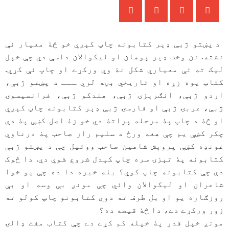
د پښتو ژبې ډېر کتابونه چاپ کېږي خو څۀ معيار ئې
نشته. نن وخت ډېر پوهان او ليکوالان داسې دي چې خپل
ليک ته ئې معياري شکل نۀ وي ورکړے او چاپ ئې کړي.
کتاب يوه زړه او تاريخي بڼه لري ـــ د پښتو ژ‌بې،
اردو ژبې، انګرېزۍ ژبې، هندکو ژبې، فرانسیسوۍ
ژبې، عربۍ ژبې او فارسۍ ژبې ډېر کتابونه چاپ کېږي
او څۀ د چاپ پۀ مرحله پراتۀ دي خو زۀ اصل کښې پۀ دې
چکر کښې يم چې هغه ورځ د سليم راز صاحب پۀ درناوي
غونډه کښې پروېش شاهين صاحب ووئیل چې د پښتو ژبې
کتابونه پۀ تېزۍ سره چاپ کېدل شروع شوي دي. دا څوک
دې چې کتابونه چاپ کوي؟ بله خبره دا ده چې يو خوا
شاعران او ليکوالان وائي چې مونږ بې وسه او بې
روزګاره يو او بل طرف ته دوي کتابونو چاپ کولو ته
زور ورکړے دے، دا څۀ قيصه ده؟
مونږ خپل قدر پۀ خپله کم کړے دے چې کتاب مفت ډالۍ