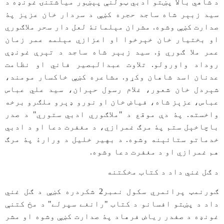
د شاهي بالا پښتو ادبي ټولنې پېښور مياشتنۍ غونډه د
سيد زبېر شاه ساجد حجره کښې د سردار خان عزيز پۀ
صدارت کښې وشوه. مشران مېلمانۀ لعل دار سحر ملاګوري
او بختيار خان خېرخوا او اعزازي مېلمه عمر زمان
عمر ملا ګوري ؤ. سيد زبېر شاه ساجد د تېرې غونډې
روداد واورولو. تلاوت عبدالبصير فاني او نظامت
عدنان اسد شاهان وکړو. مشاعره کښې خاکسار مومند،
شېردل خان شعور، غلام رسول حېران، سيد علي عباس
عباس، عزېز شاه، فياض خان او نورو ډېرو ملګرو برخه
واخسته. پۀ دې موقع د "ملاګوري ادبي ستوري" د صدر
باچاخېل ستم پۀ مرګ غمرازي، د مغفرت دعا او د ادبي
خدماتو ستائېنه وشوه. د بهير خليل د ورارۀ پۀ مرګ
هم غمرازي او د مغفرت دعا وشوه.
د ګل غني داد د کتاب مخکتنه
ګورنمټ پرائمري سکول نمبر2 شکردره کښې د ګل غني
داد د پښتو افسانو د کتاب "رانغے سپرلے" د مخ کتنې
غونډه د صفدر رياض فرهاد پۀ صدارت کښې وشوه او مشر