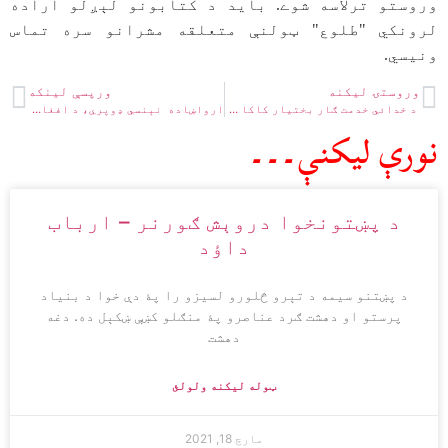
وروستو ترلاسه شوے. باید د کتابونو لېږلو اراده
لرونکي "طلوع" ټولنې متعلقه مشرانو سره تماس
ونیسي.
وروستۍ ليکنه
ورپسې لينکه
د خدائي خدمت ګار بختيار کاکا سره مرکه – مرکیال: سجاد ژوندون
ارواښاده نېنسي ډوپري، د افغان قوم خواخوږي – قاري ادریس خان
نورې ليکنې۔۔۔
د پښتونخوا دروېش ګورنر – ارباب
داؤد
د پښتنو سيمه د تېرو څلورو لسيزو را پۀ دې خوا د بنياد
پرستو او دهشت ګرد عناصرو پۀ منګلو کښې ښکېل ده. دغه
دهشت
ټوله ليکنه ولولئ
مارچ 18, 2021