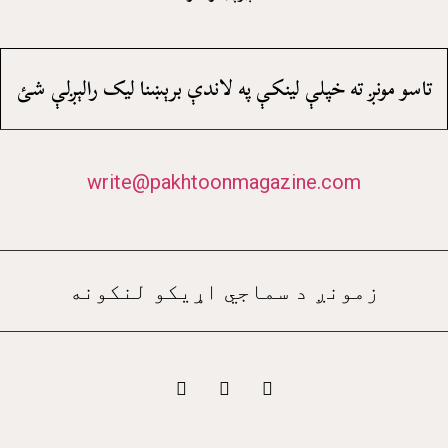
تاسو مونږ ته خپلې لينکې په لاندې برېښنا ليک رالېږلې شئ
write@pakhtoonmagazine.com
زمونږ د سماجي اړيکو لنکونه