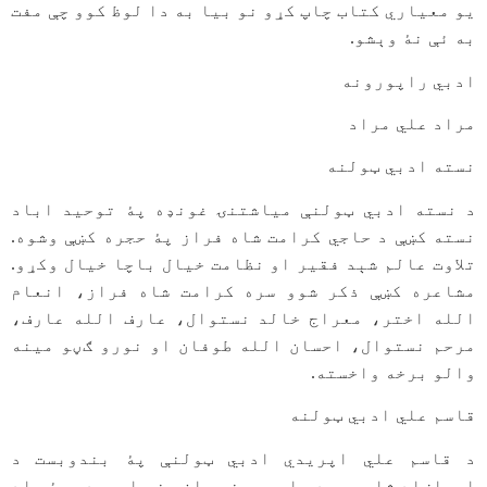
یو معیاري کتاب چاپ کړو نو بیا به دا لوظ کوو چې مفت
به ئې نۀ وېشو.
ادبي راپورونه
مراد علي مراد
نسته ادبي ټولنه
د نسته ادبي ټولنې مياشتنۍ غونډه پۀ توحيد اباد
نسته کښې د حاجي کرامت شاه فراز پۀ حجره کښې وشوه.
تلاوت عالم شېد فقير او نظامت خيال باچا خيال وکړو.
مشاعره کښې ذکر شوو سره کرامت شاه فراز، انعام
الله اختر، معراج خالد نستوال، عارف الله عارف،
مرحم نستوال، احسان الله طوفان او نورو ګڼو مينه
والو برخه واخسته.
قاسم علي ادبي ټولنه
د قاسم علي اپريدي ادبي ټولنې پۀ بندوبست د
ارواښاد شاعر هېډ ماسټر سخي جان سخي اپريدي پۀ ياد