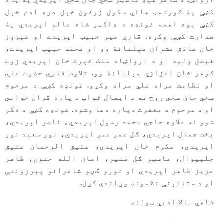
کښې پۀ ګورنمټ هائي سکول زرغون خېل دره ادم خېل
کښې يوه اهمه غونډه د ډاکټر شاه عالم اپريدي پۀ
صدارت کښې وکړه. قاري مير حبيب اپريدے او فېروز
خان صادق مشران مېلمانۀ وو او محمد حبيب اپريدے،
فېصل وليد او د ارواښاد ملک غېرت خان اپريدي زوے
ګوهر خان اعزازي مېلمانۀ وو. تلاوت قاري حضرت علي
او نظامت مراد علي مراد وکړو. غونډه کښې د مرحوم
سخي جان سخي روح ته د ايصال ثواب د پاره قران خواني
او د مرحوم د مغفرت دپاره دعا وشوه. غونډه کښې د ذکر
شوو نه علاوه حاجي محمد رسول اپريدي، ناصر اپريدي،
بخت جمال اپريدي، ګل عمر عمر اپريدي، نور سعيد نور
اپريدي، مکرم خان اپريدي، عتيق الرحمان عتيق
جلبيوال، ماسټر ګل منیر، امان الله جنون، طاهر
عزيز طاهر اپريدي او نورو ګڼو شاعرانو پېرزوئنې
او د ستائېنې نظمونه وړاندې کړل.
شاهي بالا ادبي ټولنه