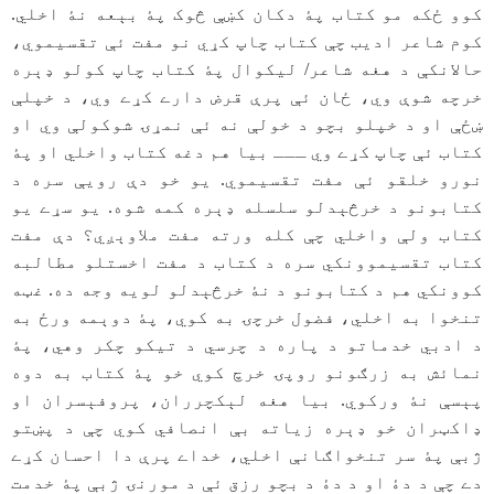
کوو ځکه مو کتاب پۀ دکان کښې څوک پۀ بېعه نۀ اخلي.
کوم شاعر ادیب چې کتاب چاپ کړي نو مفت ئې تقسیموي،
حالانکې د هغه شاعر/ ليکوال پۀ کتاب چاپ کولو ډېره
خرچه شوې وي، ځان ئې پرې قرض دارے کړے وي، د خپلې
ښځې او د خپلو بچو د خولې نه ئې نمړۍ شوکولې وي او
کتاب ئې چاپ کړے وي ـــ بیا هم دغه کتاب واخلي او پۀ
نورو خلقو ئې مفت تقسیموي. یو خو دې رویې سره د
کتابونو د خرڅېدلو سلسله ډېره کمه شوه. یو سړے یو
کتاب ولې واخلي چې کله ورته مفت ملاوېږي؟ دې مفت
کتاب تقسیموونکي سره د کتاب د مفت اخستلو مطالبه
کوونکي هم د کتابونو د نۀ خرڅېدلو لویه وجه ده. غټه
تنخوا به اخلي، فضول خرچۍ به کوي، پۀ دوېمه ورځ به
د ادبي خدماتو د پاره د چرسي د تیکو چکر وهي، پۀ
نمائش به زرګونو روپۍ خرچ کوي خو پۀ کتاب به دوه
پېسې نۀ ورکوي. بیا هغه لېکچرران، پروفېسران او
ډاکټران خو ډېره زیاته بې انصافي کوي چې د پښتو
ژبې پۀ سر تنخواګانې اخلي، خداے پرې دا احسان کړے
دے چې د دۀ او د دۀ د بچو رزق ئې د مورنۍ ژبې پۀ خدمت