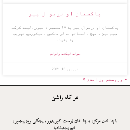
پاکستان او نړيوال پير
پاکستان او نړيوال پير پۀ ۱۷ ستمبر د نيوزې لېنډ کرکټ
ټيم عېن د مېچ د لمحاتو نه لږ مخکښې د سېکورټي تهرېټ
پۀ بنياد
ټوله ليکنه ولولئ
نوومبر 13, 2021
« وروستو
وړاندې »
هر کله راشئ
باچا خان مرکز، باچا خان ټرست کوريډور، پجګۍ روډ پېښور،
خېبرپښتونخوا