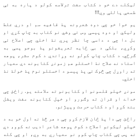
لیکلے دے خو د کتاب مفت ترلاسه کولو د پاره به ئې
طمعې پاللې وي!!!
یو خوا خو چې دوه شعرونه پۀ قافیه سم او درې غلط
ولیکي او دوه پېسې وس ئې وشي نو کتاب به چاپ کړي او
بل دا چې د داسې چا نظر پرې نۀ اخلي چې اصلاح ئې
وکړي، بلکې د بې ځایه تعریفونو پۀ بوجو پسې به
ګرځي. د کتاب چاپ کولو نه وړاندې د کوم مشر، پوهه
استاد نه صلاح نۀ اخستلو هم زمونږ کتابونه دې معیار
ته راوړل چې څوک ئې پۀ پېسو د اخستلو نوم پۀ خولۀ نۀ
اخلي.
مونږ خپلو قلمونو او کتابونو ته ملامته یو. راځئ چې
خداے او قران ته وګورو او خپل کتابونه مفت وېشل
بند کړو او د کتاب حرمت وپېژنو.
راځئ چې دا پۀ ځان لازم کړو چې د هر څۀ نه اول خو به د
خپلو لیکونو اصلاح د کوم پوهه شاعر ادیب نه کوو، دې
نه پس چې کتاب چاپ کوو نو معیاري به وي، او چې کله