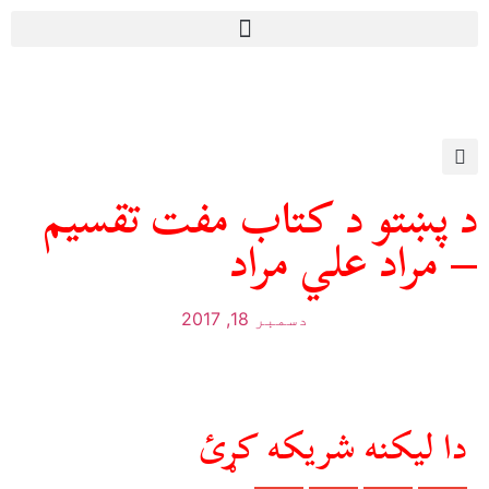
د پښتو د کتاب مفت تقسيم
– مراد علي مراد
دسمبر 18, 2017
دا ليکنه شريکه کړئ