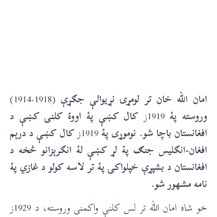
امان الله خان تر لومړۍ نړیوالې جګړې
(1918-1914)
وروسته پۀ
1919ز
کال کښې پۀ اووۀ کلنۍ کښې د
افغانستان باچا شو. نوموړی پۀ
1919ز
کال کښې د درېم
افغان-انګليس جنګ پۀ لړ کښې لۀ انګرېزانو څخه د
افغانستان د بشپړې خپلواکۍ پۀ تر لاسه کولو د غازي پۀ
نامه مشهور شو.
خو شاه امان الله تر لس کلنې واکمنۍ وروسته، د 1929ز