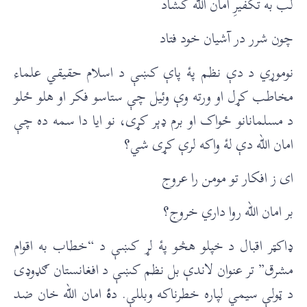
لب به تکفیرِ امان الله کشاد
چون شرر در آشیان خود فتاد
نوموړي د دې نظم پۀ پاې کښې د اسلام حقیقي علماء
مخاطب کړل او ورته وې وئيل چې ستاسو فکر او هلو ځلو
د مسلمانانو ځواک او برم ډېر کړی، نو ایا دا سمه ده چې
امان الله دې لۀ واکه لرې کړی شي؟
ای ز افکار تو مومن را عروج
بر امان الله روا داري خروج؟
ډاکټر اقبال د خپلو هڅو پۀ لړ کښې د “خطاب به اقوام
مشرق” تر عنوان لاندې بل نظم کښې د افغانستان ګډوډۍ
د ټولې سيمي لپاره خطرناکه وبللې. د
ۀ
امان الله خان ضد