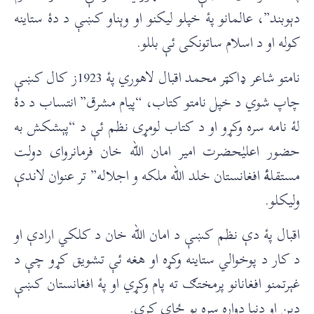
دېوبند”، عالمانو پۀ خپلو لیکنو او وېناو کښې د دۀ ستاينه
کوله او د اسلام ساتونکی ئې بللو.
نامتو شاعر ډاکټر محمد اقبال لاهوري پۀ 1923ز کال کښې
چاپ شوي د خپل نامتو کتاب، “پیام مشرق” انتساب د دۀ
لۀ نامه سره وکړو او د کتاب لومړی نظم ئې د “پېشکش به
حضور اعليٰحضرت امیر امان الله خان فرمانروای دولت
مستقل
ۀ
افغانستان خلد الله ملکه و اجلاله” تر عنوان لاندې
وليکلو.
اقبال پۀ دې نظم کښې د امان الله خان د کلکي ارادې او
د کار د پوخوالي ستاينه وکړه او هغه ئې تشويق کړو چې د
غېرتمنو افغانانو پرمختګ ته پام وکړي او پۀ افغانستان کښې
دين او دنيا دواړه سره يو ځای کړي.