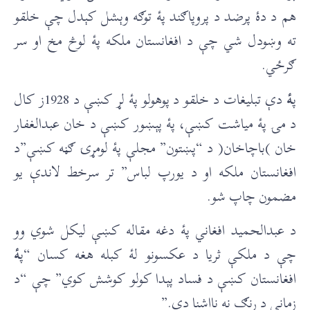
هم د دۀ پرضد د پروپاګند پۀ توګه وېشل کېدل چې خلقو
ته وښودل شي چې د افغانستان ملکه پۀ لوڅ مخ او سر
ګرځي.
پ
ۀ
دې تبلیغات د خلقو د پوهولو پۀ لړ کښې د 1928ز کال
د مۍ پۀ میاشت کښې، پۀ پېښور کښې د خان عبدالغفار
خان )باچاخان( د “پښتون” مجلې پۀ لومړۍ ګڼه کښې”د
افغانستان ملکه او د یورپ لباس” تر سرخط لاندې یو
مضمون چاپ شو.
د عبدالحمید افغاني پۀ دغه مقاله کښې لیکل شوي وو
چې د ملکې ثریا د عکسونو لۀ کبله هغه کسان “پ
ۀ
افغانستان کښې د فساد پېدا کولو کوشش کوي” چې “د
زمانې د رنګ نه نااشنا دي.”