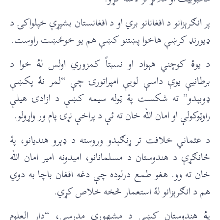
پر انګرېزانو د افغانانو بري او د افغانستان بشپړې خپلواکۍ د
ډيورنډ کرښې هاخوا پښتنو کښې هم يو خوځښت راوست.
د يو
ۀ
کوچني هېواد او نسبتاً کمزوري اولس ل
ۀ
خوا د
برطانيې يوې داسې لويې امپراتورۍ چې “لمر ن
ۀ
پکښې
ډوبېدو” ته شکست پۀ ټوله سيمه کښې د ازادۍ هيلې
راوټوکولې او امان الله خان ته ئې د پراخې نړۍ پام ور واړولو.
د عثماني خلافت تر ړنګېدو وروسته د ډېرو هنديانو، پۀ
ځانګړې د هندوستان د مسلمانانو، امیدونه امير امان الله
خان ته وو. هغو طمع درلوده چې دغه افغان باچا به دوي
هم د انګرېزانو لۀ استعمار څخه خلاص کړي.
پ
ۀ
هندوستان کښې د مشهوري مدرسې، “دار العلوم