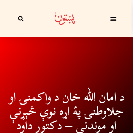
د امان الله خان د واکمنۍ او
جلاوطنۍ پۀ اړه نوې څېړنې
او موندنې – دکتور داود