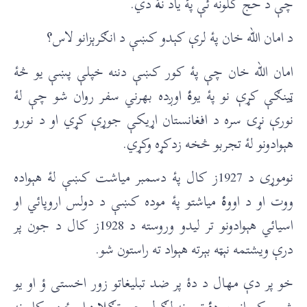
چې د حج کلونه ئې پۀ یاد ن
ۀ
دي.
د امان الله خان پۀ لرې کېدو کښې د انګرېزانو لاس؟
امان الله خان چې پۀ کور کښې دننه خپلې پښې یو څۀ
ټینګې کړې نو پۀ یو
ۀ
اوږده بهرني سفر روان شو چې لۀ
نورې نړۍ سره د افغانستان اړیکې جوړې کړي او د نورو
هېوادونو لۀ تجربو څخه زدکړه وکړي.
نوموړی د 1927ز کال پۀ دسمبر میاشت کښې لۀ هېواده
ووت او د اوو
ۀ
میاشتو پۀ موده کښې د دولس اروپائي او
اسیائي هېوادونو تر لیدو وروسته د 1928ز کال د جون پر
درې ویشتمه نېټه بېرته هېواد ته راستون شو.
خو پر دې مهال د دۀ پر ضد تبلیغاتو زور اخستی ؤ او یو
شمېر کسانو پر د
ۀ
تورونه لګول چې تګلاره او ځینې کارونه