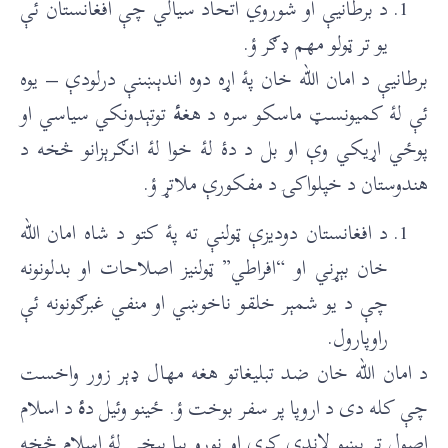
د برطانیې او شوروي اتحاد سیالي چې افغانستان ئې
یو تر ټولو مهم ډګر ؤ.
برطانیې د امان الله خان پۀ اړه دوه اندېښنې درلودې – یوه
ئې لۀ کمیونسټ ماسکو سره د هغ
ۀ
توتېدونکي سیاسي او
پوځي اړیکي وې او بل د دۀ لۀ خوا لۀ انګرېزانو څخه د
هندوستان د خپلواکۍ د مفکورې ملاتړ ؤ.
د افغانستان دودیزې ټولنې ته پۀ کتو د شاه امان الله
خان بېړني او “افراطي” ټولنیز اصلاحات او بدلونونه
چې د یو شمېر خلقو ناخوښي او منفي غبرګونونه ئې
راوپارول.
د امان الله خان ضد تبلیغاتو هغه مهال ډېر زور واخست
چې کله دی د اروپا پر سفر بوخت ؤ. ځینو وئیل د
ۀ
د اسلام
اصول تر پښو لاندې کړي او نورو بیا بیخي لۀ اسلام څخه