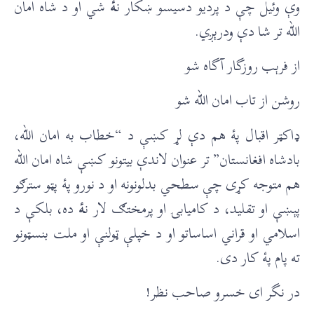
وې وئیل چې د پردیو دسیسو ښکار ن
ۀ
شي او د شاه امان
الله تر شا دې ودرېږي.
از فرېب روزگار آگاه شو
روشن از تاب امان الله شو
ډاکټر اقبال پۀ هم دې لړ کښې د “خطاب به امان الله،
بادشاه افغانستان” تر عنوان لاندې بیتونو کښې شاه امان الله
هم متوجه کړی چې سطحي بدلونونه او د نورو پۀ پټو سترګو
پېښې او تقلید، د کامیابۍ او پرمختګ لار ن
ۀ
ده، بلکې د
اسلامي او قراني اساساتو او د خپلې ټولنې او ملت بنسټونو
ته پام پۀ کار دی.
در نگر ای خسرو صاحب نظر!