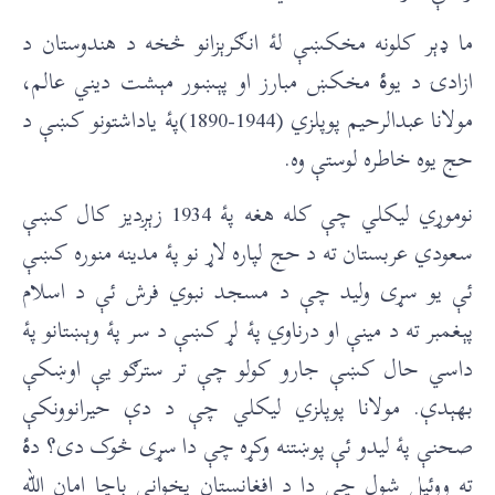
ما ډېر کلونه مخکښې لۀ انګرېزانو څخه د هندوستان د
ازادۍ د یو
ۀ
مخکښ مبارز او پېښور مېشت دیني عالم،
مولانا عبدالرحیم پوپلزي (1944-1890)پۀ یاداشتونو کښې د
حج يوه خاطره لوستې وه.
نوموړي ليکلي چې کله هغه پۀ 1934 زېږدیز کال کښې
سعودي عربستان ته د حج لپاره لاړ نو پۀ مدینه منوره کښې
ئې یو سړی ولید چې د مسجد نبوي فرش ئې د اسلام
پېغمبر ته د مینې او درناوي پۀ لړ کښې د سر پۀ وېښتانو پۀ
داسي حال کښې جارو کولو چې تر سترګو یې اوښکې
بهېدې. مولانا پوپلزي لیکلي چې د دې حیرانوونکې
صحنې پۀ لیدو ئې پوښتنه وکړه چې دا سړی څوک دی؟ د
ۀ
ته ووئیل شول چې دا د افغانستان پخوانی باچا امان الله