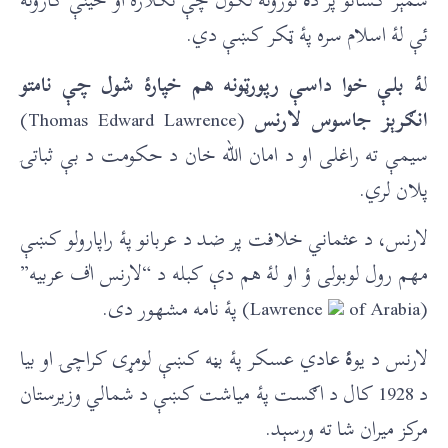
ئې لۀ اسلام سره پۀ ټکر کښې دي.
ل
ۀ بلې خوا داسې رپورټونه هم خپارۀ شول چې نامتو
انګرېز جاسوس لارنس
(Thomas Edward Lawrence)
سیمې ته راغلی او د امان الله خان د حکومت د بې ثباتۍ
پلان لري.
لارنس، د عثماني خلافت پر ضد د عربانو پۀ راپارولو کښې
مهم رول لوبولی ؤ او لۀ هم دې کبله د “لارنس اٰف عربیه”
(Lawrence
of Arabia) پۀ نامه مشهور دی.
لارنس د یو
ۀ
عادي عسکر پۀ بڼه کښې لومړی کراچۍ او بیا
د 1928 کال د اګست پۀ میاشت کښې د شمالي وزیرستان
مرکز میران شا ته ورسېد.