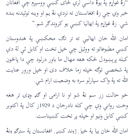
“ز
ۀ
غواړم پۀ یو
ۀ
داسې لرې ځای کښې ووسېږم چې افغانان
خبر وي چې ز
ۀ
افغانستان ته نزدې ن
ۀ
یم او وینه توئېدنه بنده
شي. ز
ۀ
غواړم پۀ ایټالیا کښې یو کروندګر شم.”
امان الله خان ایټالیې ته تر تګ مخکښې پۀ هندوستان
کښې مطبوعاتو ته ووئیل چې خپل تخت او کابل ئې لۀ دې
کبله پرېښودل ځکه هغه مهال ما باور درلود چې دا پاڅون
پۀ شخصي توګه خپله زما خلاف دی او خپل ورور عنایت
الله ته پۀ واک سپارلو سره به وضعیت ارام شي.
خو حالت زر سم ن
ۀ
شو او نا ارامۍ او ګډ وډۍ تر هغه
وخت روانې وې چې کله نادرخان د 1929ز کال پۀ اکتوبر
کښې کابل ونیو او خپله پر تخت کښېناست.
امان الله خان بیا پۀ خپل ژوند کښې افغانستان پۀ سترګو ون
ۀ