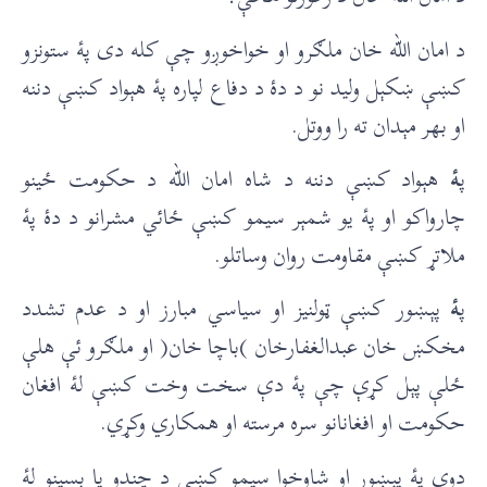
د امان الله خان ملګرو او خواخوږو چې کله دی پۀ ستونزو
کښې ښکېل ولید نو د دۀ د دفاع لپاره پۀ هېواد کښې دننه
او بهر مېدان ته را ووتل.
پ
ۀ
هېواد کښې دننه د شاه امان الله د حکومت ځینو
چارواکو او پۀ یو شمېر سیمو کښې ځائي مشرانو د دۀ پۀ
ملاتړ کښې مقاومت روان وساتلو.
پ
ۀ
پېښور کښې ټولنيز او سیاسي مبارز او د عدم تشدد
مخکښ خان عبدالغفارخان )باچا خان( او ملګرو ئې هلې
ځلې پېل کړې چې پۀ دې سخت وخت کښې لۀ افغان
حکومت او افغانانو سره مرسته او همکاري وکړي.
دوي پۀ پېښور او شاوخوا سیمو کښې د چندو یا بسپنو لۀ