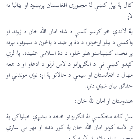
کال پۀ پېل کښې لۀ مجبورۍ افغانستان پرېښود او ایټالیا ته
لاړ.
پ
ۀ
لاندې څو کرښو کښې د شاه امان الله خان د ژوند او
واکمنۍ د بېلو اړخونو، د دۀ پر ضد د پاڅون د سببونو، بېرته
پر تخت کښېناستو هلو ځلو، د دۀ اسلامي عقيده، پۀ لرې
کېدو کښې ئې د انګرېزانو د لاس لرلو د ادعاو او د هغه
مهال د افغانستان او سيمې د حالاتو پۀ اړه نوې موندنې او
حقائق بيان شوي دي.
هندوستان او امان الله خان:
سل کاله مخکښې لۀ انګرېزانو څخه د بشپړې خپلواکۍ پۀ
تر لاسه کولو امان الله خان پۀ کور دننه او بهر بې ساري
محبوبيت او ملاتړ تر لاسه کړو.