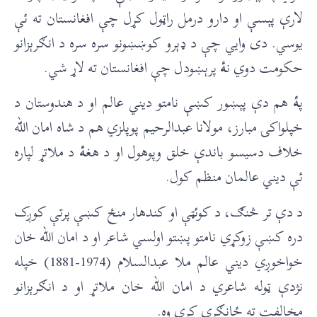
لارې پېسې او دارو درمل راټول کړل چې افغانستان ته ئې
یوسي. دی وايي چې د ډېرو کوښښونو سره سره د انګرېزانو
حکومت دوي ن
ۀ
پرېښودل چې افغانستان ته لاړ شي.
پ
ۀ
هم دې پېښور کښې نامتو دیني عالم او د هندوستان د
خپلواکۍ مبارز، مولانا عبدالرحیم پوپلزي هم د شاه امان الله
خلاف دسیسو باندې خلق وپوهول او د هغ
ۀ
د ملاتړ لپاره
ئې دیني عالمان منظم کول.
د دې تر څنګ، د کوئټې او کندهار منځ کښې پرتې کوږک
دره کښې زوکړي نامتو پښتو اولسي شاعر او د امان الله خان
خواخوږي ديني عالم ملا عبدالسلام (1974-1881) خپله
نژدې ټوله شاعري د امان الله خان ملاتړ او د انګرېزانو
مخالفت ته ځانګړې کړې وه.