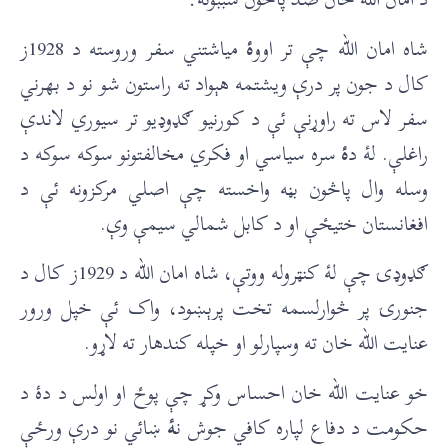
شاه امان الله چې تر اوو
ۀ
میاشتني سفر وروسته د 1928ز
کال د جون پر درې ویشتمه هېواد ته راستون شو نو د بهرني
سفر لاس ته راوړنې ئې د کورنیو ګډوډیو تر سیوري لاندې
راغلې. لۀ د
ۀ
سره سياسي او فکري مخالفتونو سوکه سوکه د
وسله وال پاڅون بڼه واخسته چې اصلي مرکزونه ئې د
افغانستان ختیځې او د کابل شمالي سیمې وې.
ګډوډۍ چې لۀ کنټروله ووتې، شاه امان الله د 1929ز کال د
جنورۍ پر څوارلسمه تخت پرېښود، واک ئې خپل ورور
عنایت الله خان ته وسپارلو او خپله کندهار ته لاړو.
خو عنایت الله خان احساس وکړ چې پوځ او اولس د دۀ د
حکومت د دفاع لپاره کافي جوش ن
ۀ
ښائي نو درې ورځې