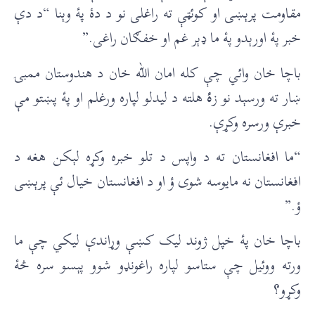
مقاومت پرېښی او کوئټې ته راغلی نو د دۀ پۀ وېنا “د دې
خبر پۀ اورېدو پۀ ما ډېر غم او خفګان راغی.”
باچا خان وائي چې کله امان الله خان د هندوستان ممبۍ
ښار ته ورسېد نو ز
ۀ
هلته د لیدلو لپاره ورغلم او پۀ پښتو مې
خبرې ورسره وکړې.
“ما افغانستان ته د واپس د تلو خبره وکړه لېکن هغه د
افغانستان نه مایوسه شوی ؤ او د افغانستان خیال ئې پرېښی
ؤ.”
باچا خان پۀ خپل ژوند لیک کښې وړاندې لیکي چې ما
ورته ووئیل چې ستاسو لپاره راغونډو شوو پېسو سره څۀ
وکړو؟