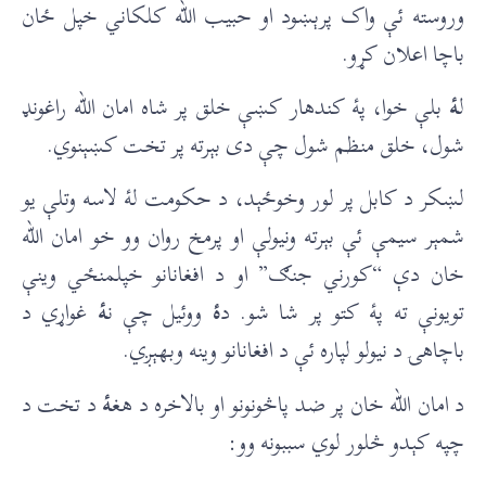
وروسته ئې واک پرېښود او حبيب الله کلکاني خپل ځان
باچا اعلان کړو.
ل
ۀ
بلې خوا، پۀ کندهار کښې خلق پر شاه امان الله راغونډ
شول، خلق منظم شول چې دی بېرته پر تخت کښېنوي.
لښکر د کابل پر لور وخوځېد، د حکومت لۀ لاسه وتلې يو
شمېر سیمې ئې بېرته ونیولې او پرمخ روان وو خو امان الله
خان دې “کورني جنګ” او د افغانانو خپلمنځي وینې
تویونې ته پۀ کتو پر شا شو. د
ۀ
ووئیل چې ن
ۀ
غواړي د
باچاهۍ د نیولو لپاره ئې د افغانانو وینه وبهېږي.
د امان الله خان پر ضد پاڅونونو او بالاخره د هغ
ۀ
د تخت د
چپه کېدو څلور لوي سببونه وو: