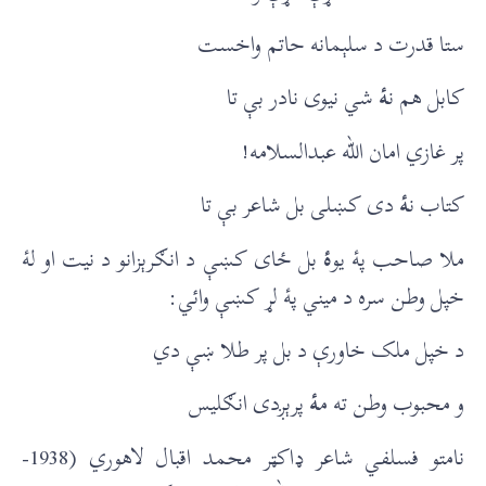
ستا قدرت د سلېمانه حاتم واخست
کابل هم ن
ۀ
شي نيوی نادر بې تا
پر غازي امان الله عبدالسلامه!
کتاب ن
ۀ
دی کښلی بل شاعر بې تا
ملا صاحب پۀ يو
ۀ
بل ځای کښې د انګرېزانو د نيت او لۀ
خپل وطن سره د ميني پۀ لړ کښې وائي:
د خپل ملک خاورې د بل پر طلا ښې دي
و محبوب وطن ته م
ۀ
پرېږدی انګليس
نامتو فسلفي شاعر ډاکټر محمد اقبال لاهوري (1938-