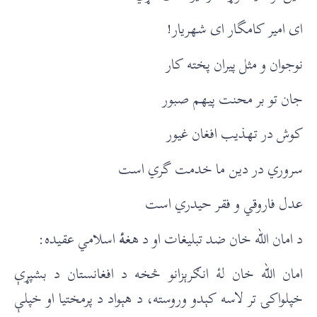
ای امير کامگار ای شهريار!
نوجوان و مثل پيران پخته کار
جان تو بر محنت پيهم صبور
کوش در تهذيب افغان غيور
سروري در دين ما خدمت گري است
عدل فاروقي و فقر حيدري است
د امان الله خان ضد تبلیغات او د هغ
ۀ
اسلامي عقیده:
امان الله خان لۀ انګرېزانو څخه د افغانستان د بشپړې
خپلواکۍ تر لاسه کېدو وروسته، د هېواد د پرمختیا او خپلې