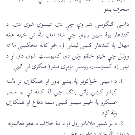
منحرف بللو.
داسې ګنګوسې هم وې چې دی عیسوي شوی دی. د
کندهار یو
ۀ
سپین ږیري چې شاه امان الله ئې خپله هغه
مهال پۀ کندهار کښې لیدلی ؤ، څو کاله مخکښې ما ته
ووئیل چې ځینو خلقو وئيل دی کمیونسټ شوی دی او د
لېنن )د کمیونسټ روسیې لومړی مشر( ملګری ئې ګڼي.
د امنیتي ځواکونو پۀ بشپړ باور او همکارۍ تر لاسه
کېدو کښې پاتې راتګ چې لۀ کبله ئې یو شمېر
عسکرو پۀ ځينو سیمو کښې سمه دفاع او همکاري
ون
ۀ
کړه.
د یو شمېر ملایانو رول او د دۀ خلاف د هغو فعالیتونه.
د امان الله خان د ژغورلو هڅې: