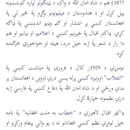
1877) هم د شاه امان الله د واک د ټينګولو لپاره کوښښونه
پېل کړل او د هندوستان د میلیونونو وګړو پۀ څېر ئې پۀ
افغانستان کښې پر انتشار او ګډ وډیو اندېښنې پۀ ډاګه
کړې. ډاکتر اقبال پۀ خپرنیو کښې د اعلامیو او بیانيو او هم
دا راز د شعر پۀ ژبه خپل درد، هیله او خواخوږي څرګنده
کړه.
نوموړي د 1929ز کال د فرورۍ پۀ میاشت کښې پۀ
“انقلاب” اوونيزه کښې پرله پسې درې اوونۍ د افغانستان پر
بدې ورځې او د شاه امان الله پۀ دفاع کښې پۀ فارسي ژبه
درې نظمونه خپار
ۀ
کړل.
ډاکټر اقبال لاهوري د “خطاب به ملت افغانیه” پۀ نامه
خپل لومړي نظم کښې افغانانو ته د یو والي پېغام ورکړو او