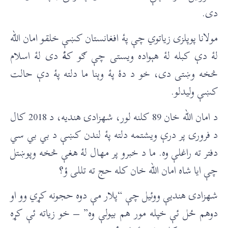
دی.
مولانا پوپلزی زیاتوي چې پۀ افغانستان کښې خلقو امان الله
لۀ دې کبله لۀ هېواده ویستی چې ګو ک
ۀ
دی لۀ اسلام
څخه وښتی دی، خو د دۀ پۀ وېنا ما دلته پۀ دې حالت
کښې ولیدلو.
د امان الله خان 89 کلنه لور، شهزادۍ هندیه، د 2018 کال
د فرورۍ پر درې ويشتمه دلته پۀ لندن کښې د بي بي سي
دفتر ته راغلې وه. ما د خبرو پر مهال لۀ هغې څخه وپوښتل
چې ايا شاه امان الله خان کله حج ته تللی ؤ؟
شهزادۍ هندیې ووئیل چې “پلار مې دوه حجونه کړي وو او
دوهم ځل ئې خپله مور هم بیولې وه” – خو زياته ئې کړه