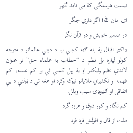
نیست هرسنگی کۀ می تابد گهر
ای امان الله! اگر داري جگر
در ضمیر خویش و در قرآن نگر
ډاکټر اقبال پۀ بله ګڼه کښې بيا د دیني عالمانو د متوجه
کولو لپاره بل نظم د “خطاب به علماء حق” تر عنوان
لاندې نظم ولیکلو او پۀ پېل کښې ئې پر کم علمه، کم
فهمه او تکفیري ملایانو نیوکه وکړه او هغه ئې د ټولنې د بې
اتفاقۍ او ګډوډۍ سبب وبلل.
کم نگاه و کور ذوق و هرزه گرد
ملت از قال و اقولش فرد فرد