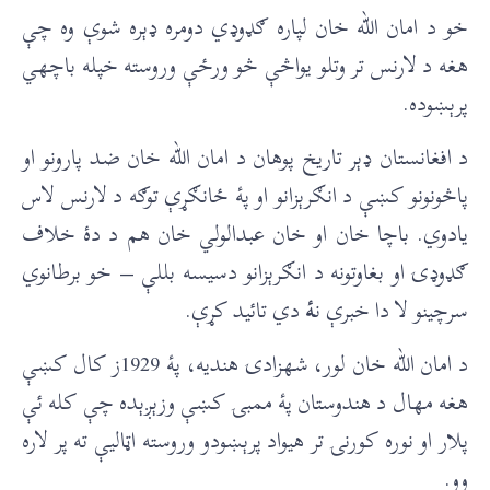
خو د امان الله خان لپاره ګډوډي دومره ډېره شوې وه چې
هغه د لارنس تر وتلو یواڅې څو ورځې وروسته خپله باچهي
پرېښوده.
د افغانستان ډېر تاریخ پوهان د امان الله خان ضد پارونو او
پاڅونونو کښې د انګرېزانو او پۀ ځانګړې توګه د لارنس لاس
يادوي. باچا خان او خان عبدالولي خان هم د دۀ خلاف
ګډوډۍ او بغاوتونه د انګرېزانو دسيسه بللې – خو برطانوي
سرچینو لا دا خبرې ن
ۀ
دي تائید کړې.
د امان الله خان لور، شهزادۍ هندیه، پۀ 1929ز کال کښې
هغه مهال د هندوستان پۀ ممبۍ کښې وزېږېده چې کله ئې
پلار او نوره کورنۍ تر هيواد پرېښودو وروسته اټالیې ته پر لاره
وو.