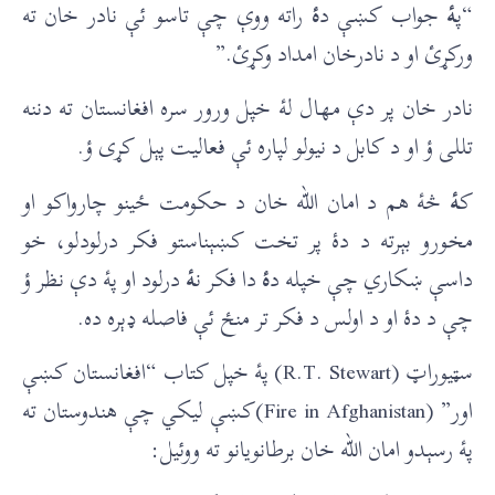
“پ
ۀ
جواب کښې د
ۀ
راته ووې چې تاسو ئې نادر خان ته
ورکړئ او د نادرخان امداد وکړئ.”
نادر خان پر دې مهال لۀ خپل ورور سره افغانستان ته دننه
تللی ؤ او د کابل د نیولو لپاره ئې فعالیت پېل کړی ؤ.
ک
ۀ
څۀ هم د امان الله خان د حکومت ځینو چارواکو او
مخورو بېرته د دۀ پر تخت کښېناستو فکر درلودلو، خو
داسې ښکاري چې خپله د
ۀ
دا فکر ن
ۀ
درلود او پۀ دې نظر ؤ
چې د دۀ او د اولس د فکر تر منځ ئې فاصله ډېره ده.
سټیوراټ (R.T. Stewart) پۀ خپل کتاب “افغانستان کښې
اور” (Fire in Afghanistan)کښې لیکي چې هندوستان ته
پۀ رسېدو امان الله خان برطانویانو ته ووئیل: