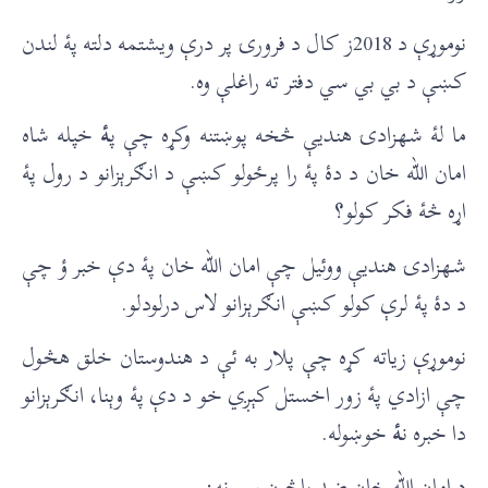
نوموړې د 2018ز کال د فرورۍ پر درې ويشتمه دلته پۀ لندن
کښې د بي بي سي دفتر ته راغلې وه.
ما لۀ شهزادۍ هندیې څخه پوښتنه وکړه چې پ
ۀ
خپله شاه
امان الله خان د دۀ پۀ را پرځولو کښې د انګرېزانو د رول پۀ
اړه څۀ فکر کولو؟
شهزادۍ هندیې ووئیل چې امان الله خان پۀ دې خبر ؤ چې
د دۀ پۀ لرې کولو کښې انګرېزانو لاس درلودلو.
نوموړې زیاته کړه چې پلار به ئې د هندوستان خلق هڅول
چې ازادي پۀ زور اخستل کېږي خو د دې پۀ وېنا، انګرېزانو
دا خبره ن
ۀ
خوښوله.
د امان الله خان ضد پاڅون سببونه: