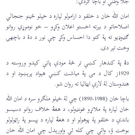
جلا وطني او باچا ګردي:
امان الله خان د خلقو د ارامولو لپاره د خپلو ځينو جنجالي
اصلاحاتو د بېرته اخستو اعلان وکړو – خو نوموړي روانو
ګډوډیو ته پۀ کتو دا احساس وکړ چې نور د دۀ د باچهۍ
وخت تېر دی.
د
ۀ
پۀ کندهار کښې تر څۀ مودې پاتې کېدو وروسته د
1929ز کال د مۍ پۀ میاشت کښې هېواد پرېښود او د
هندوستان لۀ لارې ایټالیا ته روان شو.
باچا خان (1988-1890) چې لۀ خپلو ملګرو سره د امان الله
خان لپاره پۀ ملاتړو غونډولو، د هغ
ۀ
خلاف روانو دسیسو
باندې د خلقو پۀ پوهولو او د هغ
ۀ
لپاره د پېسو پۀ راټولولو
بوخت ؤ، وائي چې کله ئې واورېدل چې امان الله خان