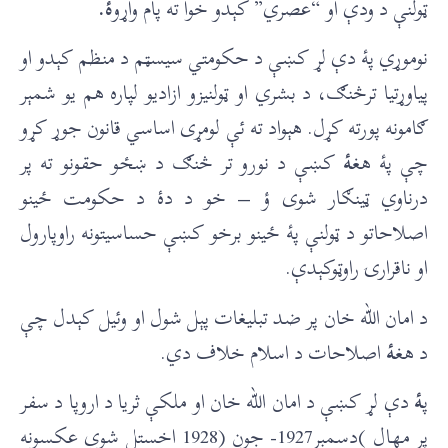
ټولنې د ودې او “عصري” کېدو خوا ته پام واړو
ۀ.
نوموړي پۀ دې لړ کښې د حکومتي سيسټم د منظم کېدو او
پياوړتيا ترڅنګ، د بشري او ټولنيزو ازاديو لپاره هم یو شمېر
ګامونه پورته کړل. هېواد ته ئې لومړی اساسي قانون جوړ کړو
چې پۀ هغ
ۀ
کښې د نورو تر څنګ د ښځو حقونو ته پر
درناوي ټینګار شوی ؤ – خو د دۀ د حکومت ځینو
اصلاحاتو د ټولنې پۀ ځینو برخو کښې حساسیتونه راوپارول
او ناقرارۍ راوټوکېدې.
د امان الله خان پر ضد تبلیغات پېل شول او وئیل کېدل چې
د هغ
ۀ
اصلاحات د اسلام خلاف دي.
پ
ۀ
دې لړ کښې د امان الله خان او ملکې ثریا د اروپا د سفر
پر مهال )دسمبر1927- جون (1928 اخستل شوي عکسونه