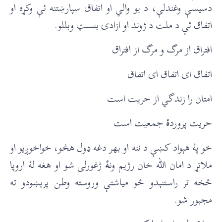
دسيسې وغندلې، د يو والي او اتفاق سپارښتنه ئې وکړه او
اتفاق ئې د ملت د ژوند او ازادۍ بنسټ وبللو.
افتراق از مرگ و مرگ از افتراق
اتفاق ای اتفاق ای اتفاق
امتان را زندگي از حريت است
حريت پرورد
ۀ
جمعيت است
خو پۀ هېواد کښې د ننه او بهر دغه ډول هڅو، خواخوږیو او
ملاتړ د امان الله خان رژیم ون
ۀ
ژغورلی شو او هغه لۀ اروپا
څخه تر راستنېدو څو میاشتې وروسته وطن پرېښودو ته
مجبور شو.