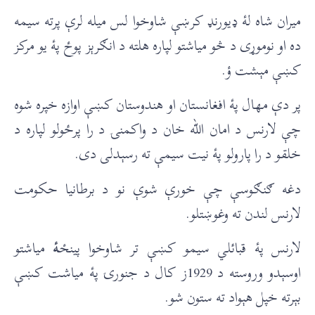
میران شاه لۀ ډیورنډ کرښې شاوخوا لس میله لرې پرته سیمه
ده او نوموړی د څو میاشتو لپاره هلته د انګرېز پوځ پۀ یو مرکز
کښې مېشت ؤ.
پر دې مهال پۀ افغانستان او هندوستان کښې اوازه خپره شوه
چې لارنس د امان الله خان د واکمنۍ د را پرځولو لپاره د
خلقو د را پارولو پۀ نیت سیمې ته رسېدلی دی.
دغه ګنګوسې چې خورې شوې نو د برطانیا حکومت
لارنس لندن ته وغوښتلو.
لارنس پۀ قبائلي سیمو کښې تر شاوخوا پینځ
ۀ
میاشتو
اوسېدو وروسته د 1929ز کال د جنورۍ پۀ میاشت کښې
بېرته خپل هېواد ته ستون شو.