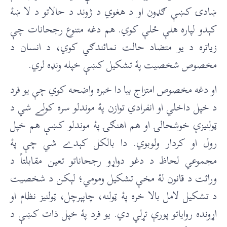
ښادۍ کښې ګډون او د هغوي د ژوند د حالاتو د لا ښۀ
کېدو لپاره هلې ځلې کوي. هم دغه متنوع رجحانات چې
زياتره د يو متضاد حالت نمائندګي کوي، د انسان د
مخصوص شخصيت پۀ تشکيل کښې خپله ونډه لري.
او دغه مخصوص امتزاج بيا دا خبره واضحه کوي چې يو فرد
د خپل داخلي او انفرادي توازن پۀ موندلو سره کولے شي د
ټولنيزې خوشحالۍ او هم اهنګۍ پۀ موندلو کښې هم خپل
رول او کردار ولوبوي. دا بالکل کېدے شي چې پۀ
مجموعي لحاظ د دغو دواړو رجحاناتو تعين مقابلتاً د
وراثت د قانون لۀ مخې تشکيل ومومي؛ لېکن د شخصيت
د تشکيل لامل بالا خره پۀ ټولنه، چاپېرچل، ټولنيز نظام او
اړونده رواياتو پورې تړلي دي. يو فرد پۀ خپل ذات کښې د