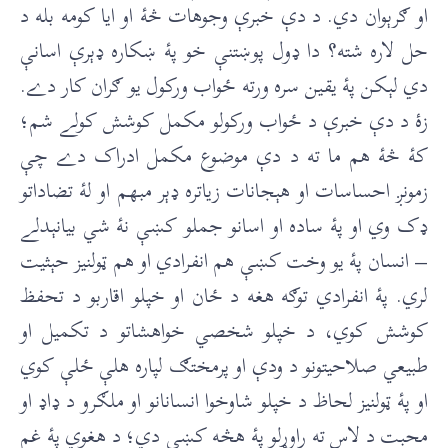
او ګرېوان دي. د دې خبرې وجوهات څۀ او ايا کومه بله د
حل لاره شته؟ دا ډول پوښتنې خو پۀ ښکاره ډېرې اسانې
دي لېکن پۀ يقين سره ورته ځواب ورکول يو ګران کار دے.
زۀ د دې خبرې د ځواب ورکولو مکمل کوشش کولے شم؛
کۀ څۀ هم ما ته د دې موضوع مکمل ادراک دے چې
زمونږ احساسات او هېجانات زياتره ډېر مبهم او لۀ تضاداتو
ډک وي او پۀ ساده او اسانو جملو کښې نۀ شي بيانېدلے
– انسان پۀ يو وخت کښې هم انفرادي او هم ټولنيز حېثيت
لري. پۀ انفرادي توګه هغه د ځان او خپلو اقاربو د تحفظ
کوشش کوي، د خپلو شخصي خواهشاتو د تکميل او
طبيعي صلاحيتونو د ودې او پرمختګ لپاره هلې ځلې کوي
او پۀ ټولنيز لحاظ د خپلو شاوخوا انسانانو او ملګرو د ډاډ او
محبت د لاس ته راوړلو پۀ هڅه کښې دي؛ د هغوي پۀ غم