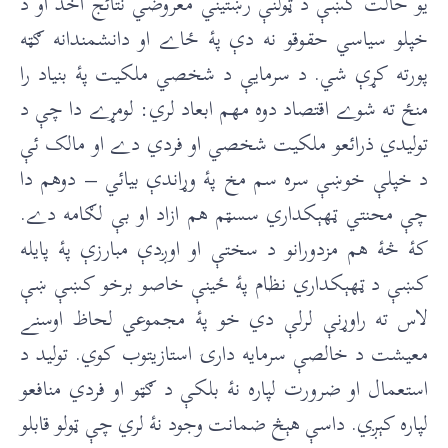
يو حالت کښې د ټولنې رښتيني معروضي نتائج اخذ او د
خپلو سياسي حقوقو نه دې پۀ ځاے او دانشمندانه ګټه
پورته کړې شي. د سرمايې د شخصي ملکيت پۀ بنياد را
منځ ته شوے اقتصاد دوه مهم ابعاد لري: لومړے دا چې د
توليدي ذرائعو ملکيت شخصي او فردي دے او مالک ئې
د خپلې خوښې سره سم مخ پۀ وړاندې بيائي – دوهم دا
چې محنتي ټهېکداري سسټم هم ازاد او بې لګامه دے.
کۀ څۀ هم مزدورانو د سختې او اوږدې مبارزې پۀ پايله
کښې د ټهېکداري نظام پۀ ځينې خاصو برخو کښې ښې
لاس ته راوړنې لرلې دي خو پۀ مجموعي لحاظ اوسنے
معيشت د خالصې سرمايه دارۍ استازيتوب کوي. توليد د
استعمال او ضرورت لپاره نۀ بلکې د ګټو او فردي منافعو
لپاره کېږي. داسې هېڅ ضمانت وجود نۀ لري چې ټولو قابلو