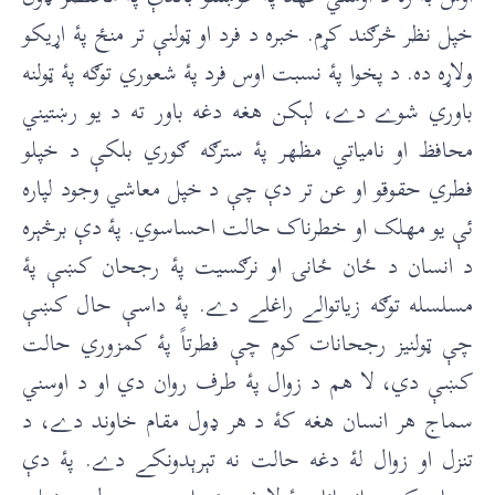
خپل نظر څرګند کړم. خبره د فرد او ټولنې تر منځ پۀ اړيکو
ولاړه ده. د پخوا پۀ نسبت اوس فرد پۀ شعوري توګه پۀ ټولنه
باوري شوے دے، لېکن هغه دغه باور ته د يو رښتيني
محافظ او نامياتي مظهر پۀ سترګه ګوري بلکې د خپلو
فطري حقوقو او عن تر دې چې د خپل معاشي وجود لپاره
ئې يو مهلک او خطرناک حالت احساسوي. پۀ دې برڅېره
د انسان د ځان ځانۍ او نرګسيت پۀ رجحان کښې پۀ
مسلسله توګه زياتوالے راغلے دے. پۀ داسې حال کښې
چې ټولنيز رجحانات کوم چې فطرتاً پۀ کمزوري حالت
کښې دي، لا هم د زوال پۀ طرف روان دي او د اوسني
سماج هر انسان هغه کۀ د هر ډول مقام خاوند دے، د
تنزل او زوال لۀ دغه حالت نه تېرېدونکے دے. پۀ دې