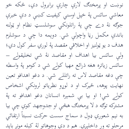
نوښت او پرمختګ لارې چارې برابرول دي، ځکه خو
معاشي سائنس پۀ خپل اوسني کېفيت کښې د دې خبرې
جوګه نۀ دے چې پۀ راتلونکي سوشلسټ نظام او ټولنه
باندې مکمل رڼا واچولې شي. دوېمه دا چې د سوشلزم
هدف د يو ټولنيز او اخلاقي مقصد پۀ لوري سفر کول دي؛
ولې سائنس بيا اهداف او مقاصد نۀ شي تخليقولے –
سائنس زياتره هغه ذرائع مهيا کولے شي د کومو پۀ واسطه
چې دغه مقاصد لاس ته راتللے شي. د دغو اهدافو تعين
نهايت پوهه، ځيرک او د لوړو نظرياتو لرونکي اشخاص
کولے شي! او بيا بې شمېره انسانان دغو اهدافو ته پۀ
مشترکه توګه د لا پرمختګ هڅې او جدوجهد کوي چې بيا
به نيم شعوري ډول د سماج سست حرکت نسبتاً ارتقائي
مرحلو ته ور داخلېږي. هم د دې وجوهاتو لۀ کبله مونږ بايد