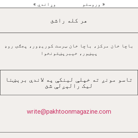
« وروستو
وړاندې »
هر کله راشئ
باچا خان مرکز، باچا خان ټرست کوريډور، پجګۍ روډ
پېښور، خېبرپښتونخوا
تاسو مونږ ته خپلې لينکې په لاندې برېښنا
ليک رالېږلې شئ
write@pakhtoonmagazine.com