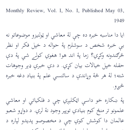
Monthly Review, Vol. I, No. I, Published May 03,
1949
ايا دا مناسبه خبره ده چې لۀ معاشي او ټولنيزو موضوعاتو نه
بې خبره شخص د سوشلزم پۀ حواله د خپل فکر او نظر
څرګندونه وکړي؟ زما پۀ اند هو! هغوي کولے شي پۀ دې
حقله خپل خيالات بيان کړي. د دې خبرې ډېر وجوهات
شته؛ لۀ هر څۀ وړاندې د سائنسي علم پۀ بنياد دغه خبره
څېړو.
پۀ ښکاره خو داسې اټکلېږي چې د فلکياتي او معاشي
علمونو تر منځ کوم بنيادي توپېر وجود نۀ لري. د دواړو شعبو
عالمان دا کوشش کوي چې د مخصوصو پديدو لپاره د