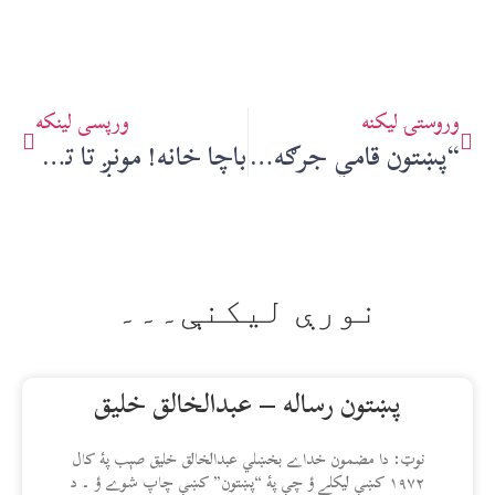
وروستۍ ليکنه
ورپسې لينکه
“پښتون قامي جرګه” يو حقيقت دے – سردار حسېن بابک
باچا خانه! مونږ تا ته ملامت يو (کشور ناهيد) – ژباړن: ډاکټر محمد زبېر حسرت
نورې ليکنې۔۔۔
پښتون رساله – عبدالخالق خليق
نوټ: دا مضمون خداے بخښلي عبدالخالق خليق صېب پۀ کال
۱۹۷۲ کښې ليکلے ؤ چې پۀ “پښتون” کښې چاپ شوے ؤ ۔ د