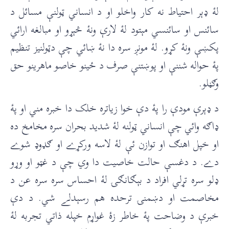
لۀ ډېر احتياط نه کار واخلو او د انساني ټولنې مسائل د
سائنس او سائنسي مېتود لۀ لارې ونۀ څېړو او مبالغه ارائي
پکښې ونۀ کړو. لۀ مونږ سره دا نۀ ښائي چې دټولنيز تنظيم
پۀ حواله شننې او پوښتنې صرف د ځينو خاصو ماهرينو حق
وګڼلو.
د ډېرې مودې را پۀ دې خوا زياتره خلک دا خبره مني او پۀ
ډاګه وائي چې انساني ټولنه لۀ شديد بحران سره مخامخ ده
او خپل اهنګ او توازن ئې لۀ لاسه ورکړے او ګډوډ شوے
دے. د دغسې حالت خاصيت دا وي چې د غټو او وړو
ډلو سره تړلي افراد د بېګانګۍ لۀ احساس سره سره عن د
مخاصمت او دښمنۍ ترحده هم رسېدلے شي. د دې
خبرې د وضاحت پۀ خاطر زۀ غواړم خپله ذاتي تجربه لۀ