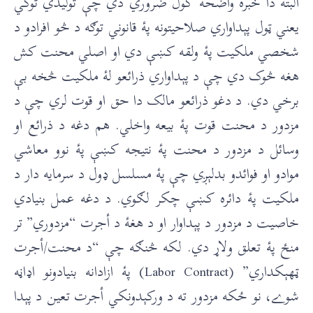
البته دا خبره واضحه کول ضروري دي چې توليدي توکي
يعني ټول پېداواري صلاحيتونه پۀ قانوني توګه د څو افرادو د
شخصي ملکيت پۀ ولقه کښې دي او اصلي محنت کش
هغه څوک دي چې د پېداواري ذرائعو لۀ ملکيت څخه بې
برخي دي. د دغو ذرائعو مالک دا حق او قوت لري چې د
مزدور د محنت قوت پۀ بيعه واخلي. هم دغه د ذرائع او
وسائل د مزدور د محنت پۀ نتيجه کښې پۀ نوو معاشي
موادو او فوائدو بدلېږي چې پۀ مسلسل ډول د سرمايه دار د
ملکيت پۀ دائره کښې چکر لګوي. د دغه عمل بنيادي
خاصيت د مزدور د پېداوار او د هغۀ د أجرت “مزدوري” تر
منځ پۀ تعلق ولاړ دي. لکه څنګه چې “د محنت/أجرت
ټهېکداري” (Labor Contract) پۀ ازادانه بنيادونو اډاڼه
شوے، نو ځکه مزدور ته د ورکېدونکي أجرت تعين د پېدا