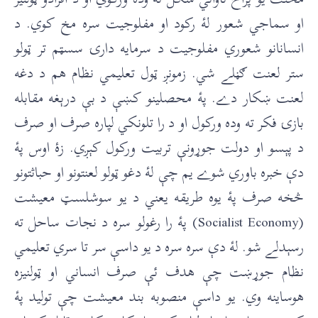
او سماجي شعور لۀ رکود او مفلوجيت سره مخ کوي. د
انسانانو شعوري مفلوجيت د سرمايه دارۍ سسټم تر ټولو
ستر لعنت ګڼلے شي. زمونږ ټول تعليمي نظام هم د دغه
لعنت ښکار دے. پۀ محصلينو کښې د بې درېغه مقابله
بازۍ فکر ته وده ورکول او د را تلونکي لپاره صرف او صرف
د پېسو او دولت جوړونې تربيت ورکول کېږي. زۀ اوس پۀ
دې خبره باوري شوے يم چې لۀ دغو ټولو لعنتونو او حباثتونو
څخه صرف پۀ يوه طريقه يعني د يو سوشلسټ معيشت
(Socialist Economy) پۀ را رغولو سره د نجات ساحل ته
رسېدلے شو. لۀ دې سره سره د يو داسې سر تا سري تعليمي
نظام جوړښت چې هدف ئې صرف انساني او ټولنيزه
هوساينه وي. يو داسې منصوبه بند معيشت چې توليد پۀ