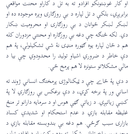
او کار غوښتونکو افرادو ته به تل د کاراو محنت مواقعې
برابرېږي، بلکې د تل لپاره د بې روزګارۍ وېره موجوده ده او
لښکر لښکر ځوانان د بې روزګارۍ او محروميت ښکار
دي. لکه څنګه چې دغه بې روزګاره او محنتي مزدوران کله
هم د ځان لپاره يوه ګټوره منډۍ نۀ شي تشکيلولې، پۀ هم
دې خاطر د ضروري اشياو توليد را محدودوي چې بيا د
مالي مشکلاتو ستونزه لا هم پرمخ ځي.
د دې پۀ ځاے چې د ټيکنالوژۍ پرمختګ انساني ژوند ته
اساني ور پۀ برخه کړي، د دې برعکس بې روزګاري لا پۀ
کښې زياتېږي. د زياتې ګټې هوس او د سرمايه دارانو تر منځ
غليظه مقابله بازي د عدم استحکام او شديدې کساد
بازارۍ سبب ګرځي. هم دغه بې بندوبسته مقابله بازي د
محنت يو پراخ تاواني شکل ته وده ورکوي او د افرادو ټولنيز