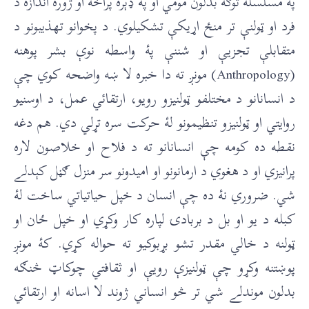
پۀ مسلسله توګه بدلون مومي او پۀ ډېره پراخه او ژوره اندازه د
فرد او ټولنې تر منځ اړيکې تشکيلوي. د پخوانو تهذيبونو د
متقابلې تجزيې او شننې پۀ واسطه نوې بشر پوهنه
(Anthropology) مونږ ته دا خبره لا ښه واضحه کوي چې
د انسانانو د مختلفو ټولنيزو رويو، ارتقائي عمل، د اوسنيو
روايتي او ټولنيزو تنظيمونو لۀ حرکت سره تړلي دي. هم دغه
نقطه ده کومه چې انسانانو ته د فلاح او خلاصون لاره
پرانيزي او د هغوي د ارمانونو او اميدونو سر منزل ګڼل کېدلے
شي. ضروري نۀ ده چې انسان د خپل حياتياتي ساخت لۀ
کبله د يو او بل د بربادۍ لپاره کار وکړي او خپل ځان او
ټولنه د خالي مقدر تشو بړبوکيو ته حواله کړي. کۀ مونږ
پوښتنه وکړو چې ټولنيزې رويې او ثقافتي چوکاټ څنګه
بدلون موندلے شي تر څو انساني ژوند لا اسانه او ارتقائي