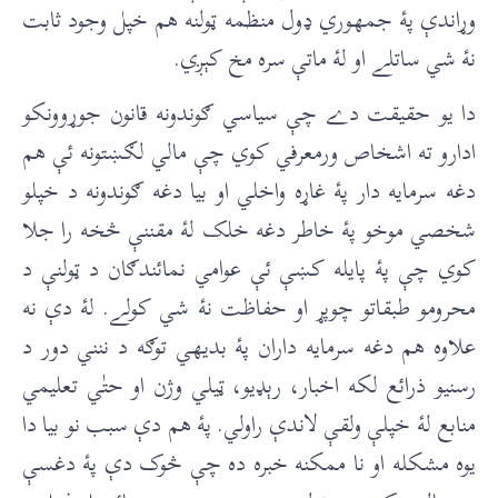
وړاندې پۀ جمهوري ډول منظمه ټولنه هم خپل وجود ثابت
نۀ شي ساتلے او لۀ ماتې سره مخ کېږي.
دا يو حقيقت دے چې سياسي ګوندونه قانون جوړوونکو
ادارو ته اشخاص ورمعرفي کوي چې مالي لګښتونه ئې هم
دغه سرمايه دار پۀ غاړه واخلي او بيا دغه ګوندونه د خپلو
شخصي موخو پۀ خاطر دغه خلک لۀ مقننې څخه را جلا
کوي چې پۀ پايله کښې ئې عوامي نمائندګان د ټولنې د
محرومو طبقاتو چوپړ او حفاظت نۀ شي کولے. لۀ دې نه
علاوه هم دغه سرمايه داران پۀ بديهي توګه د ننني دور د
رسنيو ذرائع لکه اخبار، رېډيو، ټيلي وژن او حتٰي تعليمي
منابع لۀ خپلې ولقې لاندې راولي. پۀ هم دې سبب نو بيا دا
يوه مشکله او نا ممکنه خبره ده چې څوک دې پۀ دغسې