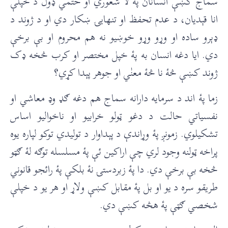
سماج کښې انسانان پۀ لا شعوري او حتمي ډول د خپلې
انا قېديان، د عدم تحفظ او تنهايۍ ښکار دي او د ژوند د
ډېرو ساده او وړو وړو خوښيو نه هم محروم او بې برخې
دي. ايا دغه انسان به پۀ خپل مختصر او کرب څخه ډک
ژوند کښې څۀ نا څۀ معنٰي او جوهر پېدا کړي؟
زما پۀ اند د سرمايه دارانه سماج هم دغه ګډ وډ معاشي او
نفسياتي حالت د دغو ټولو خرابيو او ناخواليو اساس
تشکيلوي. زمونږ پۀ وړاندې د پېداوار د توليدي توکو لپاره يوه
پراخه ټولنه وجود لري چې اراکين ئې پۀ مسلسله توګه لۀ ګټو
څخه بې برخې دي. دا پۀ زبردستۍ نۀ بلکې پۀ رائجو قانوني
طريقو سره د يو او بل پۀ مقابل کښې ولاړ او هر يو د خپلې
شخصي ګټې پۀ هڅه کښې دي.