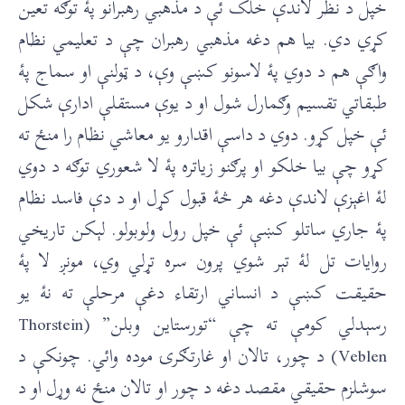
خپل د نظر لاندې خلک ئې د مذهبي رهبرانو پۀ توګه تعين
کړي دي. بيا هم دغه مذهبي رهبران چې د تعليمي نظام
واګې هم د دوي پۀ لاسونو کښې وې، د ټولنې او سماج پۀ
طبقاتي تقسيم وګمارل شول او د يوې مستقلې ادارې شکل
ئې خپل کړو. دوي د داسې اقدارو يو معاشي نظام را منځ ته
کړو چې بيا خلکو او پرګنو زياتره پۀ لا شعوري توګه د دوي
لۀ اغېزې لاندې دغه هر څۀ قبول کړل او د دې فاسد نظام
پۀ جاري ساتلو کښې ئې خپل رول ولوبولو. لېکن تاريخي
روايات تل لۀ تېر شوي پرون سره تړلي وي، مونږ لا پۀ
حقيقت کښې د انساني ارتقاء دغې مرحلې ته نۀ يو
رسېدلي کومې ته چې “تورستاين وبلن” (Thorstein
Veblen) د چور، تالان او غارتګرۍ موده وائي. چونکې د
سوشلزم حقيقي مقصد دغه د چور او تالان منځ نه وړل او د