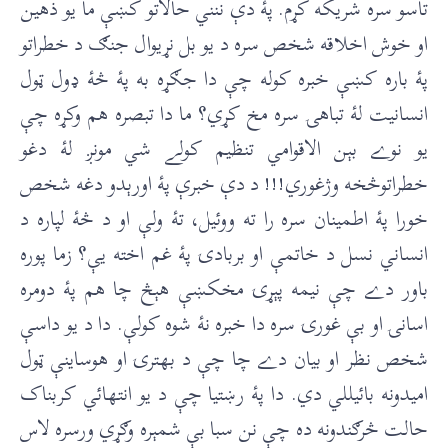
تاسو سره شريکه کړم. پۀ دې ننني حالاتو کښې ما يو ذهين
او خوش اخلاقه شخص سره د يو بل نړيوال جنګ د خطراتو
پۀ باره کښې خبره کوله چې دا جګړه به پۀ څۀ ډول ټول
انسانيت لۀ تباهۍ سره مخ کړي؟ ما دا تبصره هم وکړه چې
يو نوے بېن الاقوامي تنظيم کولے شي مونږ لۀ دغو
خطراتوڅخه وژغوري!!! د دې خبرې پۀ اورېدو دغه شخص
خورا پۀ اطمينان سره را ته ووئيل، تۀ ولې او د څۀ لپاره د
انساني نسل د خاتمې او بربادۍ پۀ غم اخته يې؟ زما پوره
باور دے چې نيمه پېړۍ مخکښې هېڅ چا هم پۀ دومره
اسانۍ او بې غورۍ سره دا خبره نۀ شوه کولې. دا د يو داسې
شخص نظر او بيان دے چا چې د بهترۍ او هوساينې ټول
اميدونه بائيللي دي. دا پۀ رښتيا چې د يو انتهائي کربناک
حالت څرګندونه ده چې نن سبا بې شمېره وګړي ورسره لاس