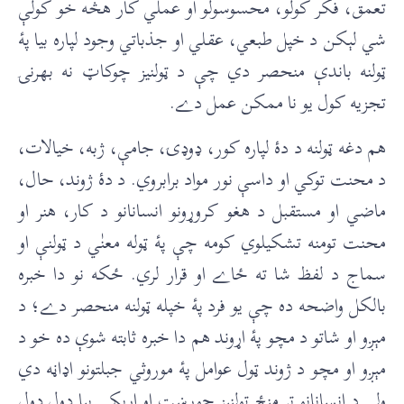
تعمق، فکر کولو، محسوسولو او عملي کار هڅه خو کولې
شي لېکن د خپل طبعي، عقلي او جذباتي وجود لپاره بيا پۀ
ټولنه باندې منحصر دي چې د ټولنيز چوکاټ نه بهرنۍ
تجزيه کول يو نا ممکن عمل دے.
هم دغه ټولنه د دۀ لپاره کور، ډوډۍ، جامې، ژبه، خيالات،
د محنت توکي او داسې نور مواد برابروي. د دۀ ژوند، حال،
ماضي او مستقبل د هغو کروړونو انسانانو د کار، هنر او
محنت تومنه تشکيلوي کومه چې پۀ ټوله معنٰي د ټولنې او
سماج د لفظ شا ته ځاے او قرار لري. ځکه نو دا خبره
بالکل واضحه ده چې يو فرد پۀ خپله ټولنه منحصر دے؛ د
مېږو او شاتو د مچو پۀ اړوند هم دا خبره ثابته شوې ده خو د
مېږو او مچو د ژوند ټول عوامل پۀ موروثي جبلتونو اډاڼه دي
ولې د انسانانو تر منځ ټولنيز جوړښت او اړيکې بيا ډول ډول