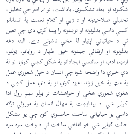
شکلونه او ابعاد تشکيلوي. ياداشت، نوے امتراجي تخليق،
تحليلي صلاحيتونه او د ژبې او کلام نعمت پۀ انسانانو
کښې داسې بدلونونه او نوښتونه را پېدا کړي دي چې تعين
ئې د حياتياتي اړتياو لۀ مخې ناشونے دے. البته دغه
بدلونونه او ارتقائي جبلتونه خپل اظهار د رواياتو، ټولنو،
ارټ، ادب او سائنسي ايجاداتو پۀ شکل کښې کوي. نو لۀ
دې خبرې دا واضحه شوه چې انسان د خپل شعوري عمل
پۀ مټ پۀ خپل ژوند اغېزه کوي او پۀ دې عمل کښې د
هغوي شعوري هڅې او خواهشات تر ټولو مهم رول ادا
کولے شي. د پېدايښت پۀ مهال انسان پۀ موروثي توګه
داسې يو حياتياتي ساخت حاصلوي کوم چې يو مشکل
حالت ګڼلے شي خو ثقافتي ساخت ئې د وخت سره سره