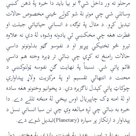
مرحلو ته ور داخل شي؟ نو بيا بايد دا خبره پۀ ذهن کښې
وساتلې شي چې مونږ نۀ شو کولے ځينې مخصوص حالات
تبديل کړو. د مثال پۀ توګه، د انساني حياتياتي جبلت او
فطرت هغه چې مخکښې ئې يادونه وشوه، لۀ دې نه علاوه
تېرو څو تخنيکي پېړيو او د نفوسو ګڼو بدلونونو داسې
حالات رامنځ ته کړي چې ښائي تر ډېره وخته هم داسې
قائم پاتې شي. نسبتاً پۀ نهايت ګڼ نفوسه ټولنوکښې د
محنت د انتهائي تقسيم او پۀ مرکزيت ولاړ پېداواري
چوکاټ پاتې کېدل ناګزيره دي. د پخوانيو وختونو هغه ساده
او لۀ امنه ډک چاپېريال اوس بېخي لۀ منځه تللے دے. دا
خبره به ښائي چې لږه مبالغه وي چې نن سبا انساني نسل د
پېداوار د ارتکاز پر سياره (Planetary)تبديل شوے دے.
اوس به زۀ د اوسني عهد پۀ غوښتنو باندې پۀ مختصر ډول