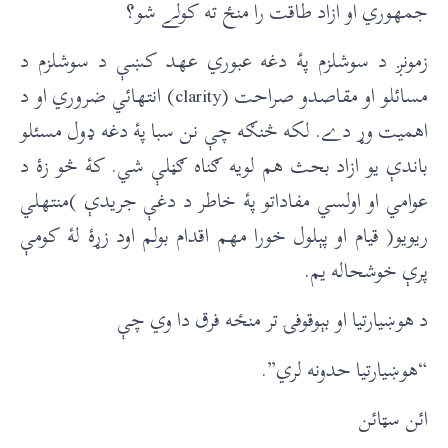
جمهوري او ازاد طاقت را منځ ته کولے شو؟
زمونږ د سوشلزم پۀ دغه عبوري عهد کښې د سوشلزم د
مسائلو او مقاصدو صراحت (clarity) انتهائي ضروري او د
اهميت وړ دے. لکه څنګه چې نن سبا پۀ دغه ډول مسئلو
باندې يو ازاد بحث هم لويه ګناه ګڼلې شي. کۀ څو زۀ د
عوامي او اولسي مفاداتو پۀ خاطر د دغې جريدې )منتهلي
ريويو( قيام او پېلول خورا مهم اقدام بولم اود زړۀ لۀ کومې
پرې خوشحاله يم.
د هوښيارتيا او بېوقوفۍ تر منځه فرق دا وي چې
“هوښيارتيا حدونه لري”.
ائن سټائن