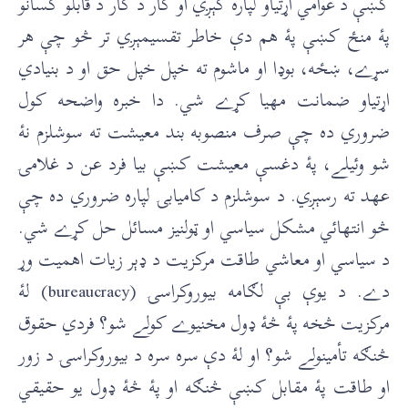
کښې د عوامي اړتياو لپاره کېږي او کار د کار د قابلو کسانو
پۀ منځ کښې پۀ هم دې خاطر تقسيمېږي تر څو چې هر
سړے، ښځه، بوډا او ماشوم ته خپل خپل حق او د بنيادي
اړتياو ضمانت مهيا کړے شي. دا خبره واضحه کول
ضروري ده چې صرف منصوبه بند معيشت ته سوشلزم نۀ
شو وئيلے، پۀ دغسې معيشت کښې بيا فرد عن د غلامۍ
عهد ته رسېږي. د سوشلزم د کاميابۍ لپاره ضروري ده چې
څو انتهائي مشکل سياسي او ټولنيز مسائل حل کړے شي.
د سياسي او معاشي طاقت مرکزيت د ډېر زيات اهميت وړ
دے. د يوې بې لګامه بيوروکراسۍ (bureaucracy) لۀ
مرکزيت څخه پۀ څۀ ډول مخنيوے کولے شو؟ فردي حقوق
څنګه تأمينولے شو؟ او لۀ دې سره سره د بيوروکراسۍ د زور
او طاقت پۀ مقابل کښې څنګه او پۀ څۀ ډول يو حقيقي