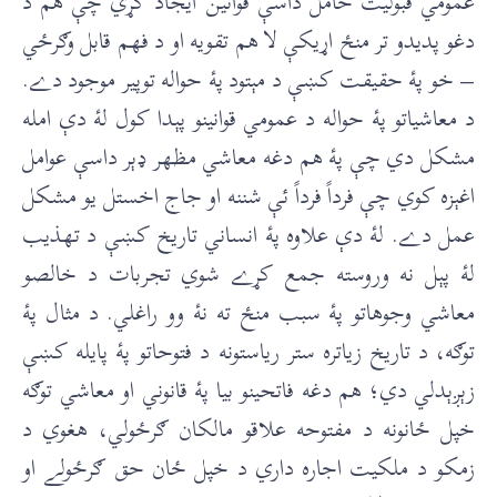
عمومي قبوليت حامل داسې قوانين ايجاد کړي چې هم د
دغو پديدو تر منځ اړيکې لا هم تقويه او د فهم قابل وګرځي
– خو پۀ حقيقت کښې د مېتود پۀ حواله توپير موجود دے.
د معاشياتو پۀ حواله د عمومي قوانينو پېدا کول لۀ دې امله
مشکل دي چې پۀ هم دغه معاشي مظهر ډېر داسې عوامل
اغېزه کوي چې فرداً فرداً ئې شننه او جاج اخستل يو مشکل
عمل دے. لۀ دې علاوه پۀ انساني تاريخ کښې د تهذيب
لۀ پېل نه وروسته جمع کړے شوي تجربات د خالصو
معاشي وجوهاتو پۀ سبب منځ ته نۀ وو راغلي. د مثال پۀ
توګه، د تاريخ زياتره ستر رياستونه د فتوحاتو پۀ پايله کښې
زېږېدلي دي؛ هم دغه فاتحينو بيا پۀ قانوني او معاشي توګه
خپل ځانونه د مفتوحه علاقو مالکان ګرځولي، هغوي د
زمکو د ملکيت اجاره داري د خپل ځان حق ګرځولے او