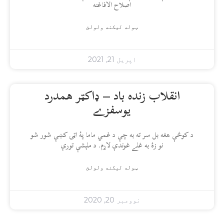
اصلاح الافاغنه
ټوله ليکنه ولولئ
اپریل 21, 2021
انقلاب زنده باد – ډاکټر همدرد
يوسفزے
د کوڅې هغه بل سر ته به چې د غمي ماما پۀ اټۍ کښې شور شو
نو زۀ به غلے غوندې لاړم. د ملېشې تورې
ټوله ليکنه ولولئ
نوومبر 20, 2020