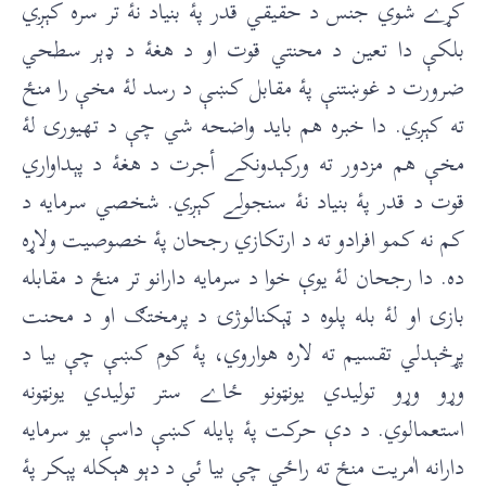
کړے شوي جنس د حقيقي قدر پۀ بنياد نۀ تر سره کېږي
بلکې دا تعين د محنتي قوت او د هغۀ د ډېر سطحي
ضرورت د غوښتنې پۀ مقابل کښې د رسد لۀ مخې را منځ
ته کېږي. دا خبره هم بايد واضحه شي چې د تهيورۍ لۀ
مخې هم مزدور ته ورکېدونکے أجرت د هغۀ د پېداواري
قوت د قدر پۀ بنياد نۀ سنجولے کېږي. شخصي سرمايه د
کم نه کمو افرادو ته د ارتکازي رجحان پۀ خصوصيت ولاړه
ده. دا رجحان لۀ يوې خوا د سرمايه دارانو تر منځ د مقابله
بازۍ او لۀ بله پلوه د ټېکنالوژۍ د پرمختګ او د محنت
پړڅېدلي تقسيم ته لاره هواروي، پۀ کوم کښې چې بيا د
وړو وړو توليدي يونټونو ځاے ستر توليدي يونټونه
استعمالوي. د دې حرکت پۀ پايله کښې داسې يو سرمايه
دارانه اٰمريت منځ ته راځي چې بيا ئې د دېو هېکله پېکر پۀ