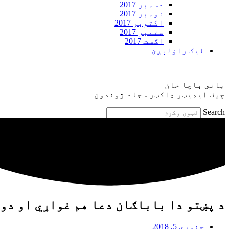
دسمبر 2017
نومبر 2017
اکتوبر 2017
ستمبر 2017
اګست 2017
ليک راؤلېږئ
باني باچا خان
چيف ايډيټر ډاکټر سجاد ژوندون
Search
د پښتو دا باباګان دعا هم غواړي او دوا
جنوري 5, 2018