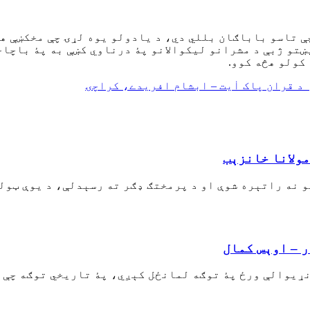
چې تاسو باباګان بللي دي، د یادولو یوه لړۍ چې مخکښې 
پښتو ژبې د مشرانو لیکوالانو پۀ درناوي کښې به پۀ باچا
کولو هڅه کوو.
د قران پاک اٰیت – ابشام افریدے، کراچۍ
مولانا خانزېب
 نه راتېره شوې او د پرمختګ ډګر ته رسېدلې، د يوې ټول
 – اوېس کمال
نړیوالې ورځ پۀ توګه لمانځل کېږي، پۀ تاریخي توګه چې 