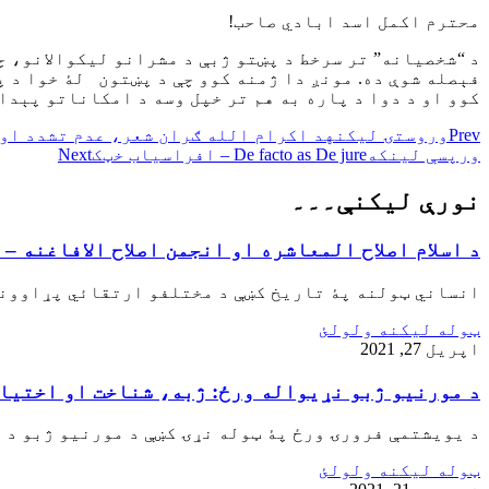
محترم اکمل اسد ابادي صاحب!
د “شخصیانه” تر سرخط د پښتو ژبې د مشرانو لیکوالانو، 
فېصله شوې ده. مونږ دا ژمنه کوو چې د پښتون لۀ خوا د 
کوو او د دوا د پاره به هم تر خپل وسه د امکاناتو پېدا 
Prev
وروستۍ ليکنه
د اکرام الله ګران شعر، عدم تشدد او 
ورپسې لينکه
De facto as De jure – افراسياب خټک
Next
نورې ليکنې۔۔۔
د اسلام اصلاح المعاشره او انجمن اصلاح الافاغنه – 
انساني ټولنه پۀ تاريخ کښې د مختلفو ارتقائي پړاوونو
ټوله ليکنه ولولئ
اپریل 27, 2021
د مورنيو ژبو نړيواله ورځ: ژبه، شناخت او اختيار
د یویشتمې فرورۍ ورځ پۀ ټوله نړۍ کښې د مورنیو ژبو د 
ټوله ليکنه ولولئ