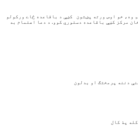
هم وه، خو اوس ورته پښتون کښې د باقاعده ځاے ورکولو
خان مرکز کښې باقاعده دستورې کوو. د دعا اهتمام به
نې دننه پرمختګ او بدلون
کله پۀ کال