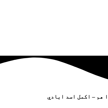
 هم – اکمل اسد ابادي