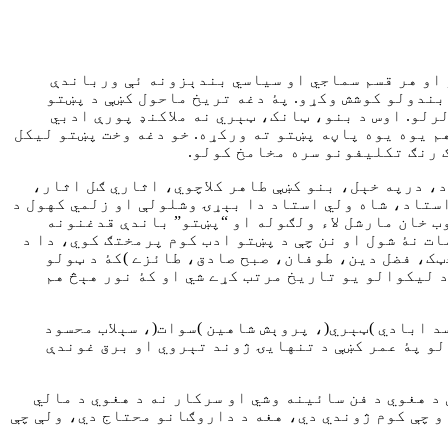
 او هر قسم سماجي او سیاسي بندېزونه ئې ورباندې
بندولو کوشش وکړو. پۀ دغه تریخ ماحول کښې د پښتو
رلو. اوس د بنو، ټانک، ټېري نه ملاکنډ پورې ادبي
هم یوه یوه پاڼه پښتو ته ورکړه. خو دغه وخت پښتو لیکل
ګ رنګ تکلیفونو سره مخامخ کولو.
اب، محسود، درپه خېل، بنو کښې طاهر کلاچوي، اثاري ګل اثار،
استاد، شاه ولي استاد دا بېړۍ وشلولې او زلمي کهول د
تو لیکل شروع کړل. مشاعرې او ادبي تقریبات شروع شول. دغه دوران کښې کال 1958ز کښې ایوب خان مارشل لاء ولګوله او “پښتو” باندې قدغنونه
ات نۀ شول او نن چې د پښتو ادب کوم پرمختګ کوي، دا د
ټک، فضل دین، طوفان، صبح صادق، طائزے )کۀ د ټولو
 لیکوالو یو تاریخ مرتب کړے شي او کۀ نور هېڅ هم
د ابادي )ټېري(، پروېش شاهین )سوات(، سېلاب محسود
لو پۀ عمر کښې د تنهایۍ ژوند تېروي او برق غوندې
 چې د هغوي د فن سائینه وشي او سرکار نه د هغوي د مالي
و چې کوم ژوندي دي، هغه د داروګانو محتاج دي، ولې چې