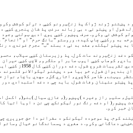
 د پښتنو ژوند ژواک پۀ زنځیرونو کښې د تړلو کوشش وکړو
ے شول او پښتو ئې د بې زبانه مرغۍ پۀ شان پنجرې کښې د 
لو کوشش ئې وکړو. صرف پېښور کښې یوې ادبي ټولنې وجود ل
رخه به ورکښې چاپ کېده. وروستو “بانګِ حرم” او “انجام” 
 به پښتو لیکله، هغه به ئې د بسته “ب” مجرم غوندې د رن
ې اخر پښتنو لیکونکو دغه زنځیرونه مات کړل. پۀ وزیرستان کښې سېل
بادي، کوهاټ کښې ایوب صابر او ملګرو، لاچۍ کښې حېران 
هر جُور او جبر باجود پښ
ران بندیوان شول، خو بیا هم د پښتنو لیکوالانو قلمونه م
نتظر بیټنے، طاهر کلاچوي، اثاري ګل، مهدي باچا، نواز خ
ۀ پښتو مئینان وفات شول. باید چې د دغه استبدادي دور د
یل، سلیم راز وغېره )پېښور(، غازي سیال )بنو(، اکمل اس
ت پېښور( او دغه رنګ نور لیکونکي چې نن د اویا اتیا کا
ن خبر کړو.
رستې غوښتنه کوم. پۀ موجوده لیکونکو د مشرانو دا حق جوړېږي
بخښنې دعاګانې وکړو. د هغوي د پسماندګانو خیال وساتو ا