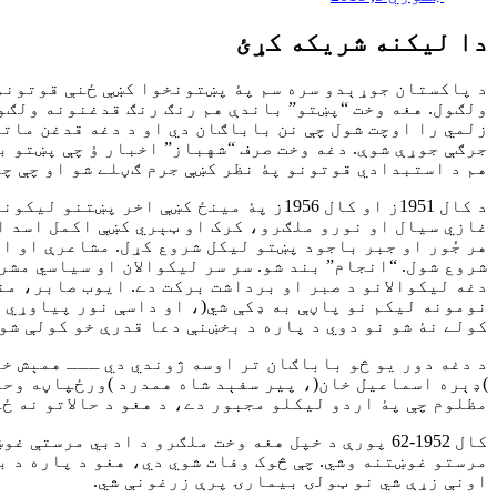
دا ليکنه شريکه کړئ
د پاکستان جوړېدو سره سم پۀ پښتونخوا کښې ځنې قوتونو
ولګول. هغه وخت “پښتو” باندې هم رنګ رنګ قدغنونه ولګول
زلمي را اوچت شول چې نن باباګان دي او د دغه قدغن ماتو
جرګې جوړې شوې. دغه وخت صرف “شهباز” اخبار ؤ چې پښتو ب
هم د استبدادي قوتونو پۀ نظر کښې جرم ګڼلے شو او چې چا
د کال 1951ز او کال 1956ز پۀ مینځ کښ
غازي سیال او نورو ملګرو، کرک او ټېري کښې اکمل اسد ا
شروع شول. “انجام” بند شو. سر سر لیکوالان او سیاسي مش
دغه لیکوالانو د صبر او برداشت برکت دے. ایوب صابر، م
نومونه لیکم نو پاڼې به ډکې شي(، او داسې نور پیاوړي پ
کولے نۀ شو نو دوي د پاره د بخښنې دعا قدرې خو کولې شو.
د دغه دور یو څو باباګان تر اوسه ژوندي دي ـــ همېش خل
)ډېره اسماعیل خان(، پیر سفېد شاه همدرد )ورځپاڼه وحد
مظلوم چې پۀ اردو لیکلو مجبور دے، د هغو د حالاتو نه ځا
کال 1952-62 پورې د خپل هغه وخت ملګرو د ادبي م
مرستو غوښتنه وشي. چې څوک وفات شوي دي، هغو د پاره د 
اونې زړې شي نو ټولۍ بیمارۍ پرې زرغونې شي.