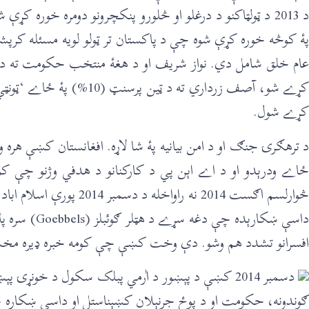
د 2013 د ټولټاکنو د درغلو او څلورو پنکچرونو دومره خوره 
پۀ کوڅه خوره کړې شوه چې د پاکستان تر ټولو لویه مسئله کرپشن
کړے شو، آصف زرداري ته د
کړے شول.
‎د ترهګرۍ جنګ او د امن بیانیه پۀ شا لاړه. افغانستان کښې هره ور
څوارلسم اګست 2014 نه ر
داسې ښکارې
افسرانو تشدد هم وشو. دې وخت کښې چې کومه خبره ‌‌‌‌‌‌ډیره مخښې
‎دسمبر 2014 کښې د پېښور د اٰرمي پبلک سکول د خونړۍ 
ګوندونه، حکومت او د پوځ جرنېلان کښېناستل او داسې ښکاره ش