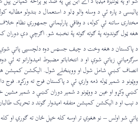
پالیسۍ د پاره ئې د وسله والو ‌‌‌‌‌‌ډلو د استعمال د بندولو مط
مختارۍ ساتنه ئې کوله، د وفاقي پارلېماني جمهوري نظام خلاف دسیسې
هغه ټول ګوندونه پۀ ګوته ګوته پۀ نخښه شو. اګرچې دې دوران کښ
‎د پاکستان د هغه وخت د چیف جسټس دوه دلچسپۍ پاتې شوې. یو 
سرګرمیانې زیاتې شوې او د انتخاباتو مضبوط امیدوارانو ته ئې د
ووټونو د شمېر ټوله ذمه واري ئې د پاکستان فوج ته ورکړه. فوج د
د نېب او د الېکشن کمېشن متفقه امیدوار ګوند د تحریک طالبا
پاتې شو اولس – نو هغوي تر اوسه کله خپل ځان ته ګوري او کله خ