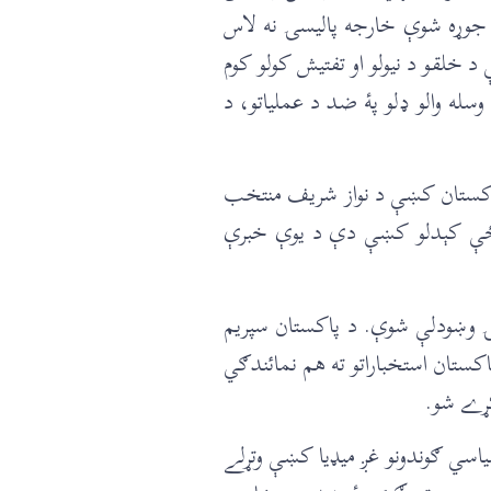
به جوړه شوې خارجه پالیسۍ نه لاس
 خلقو د نیولو او تفتیش کولو کوم
و ‌‌‌‌‌‌ډلو پۀ ضد د عملیاتو، د
 پاکستان کښې د نواز شریف منتخب
 یواځې کېدلو کښې دې د یوې خبرې
نۍ وښودلې شوې. د پاکستان سپریم
ستان استخباراتو ته هم نمائندګي
کړے شو.
سیاسي ګوندونو غږ میډیا کښې وتړلے