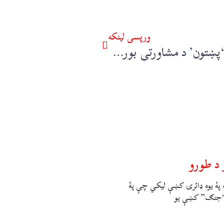
ورپسې لينکه
# J u s t i c e 4 S a r t a j K h a n د ‘پښتون’ د مشاورتي بورډ د اجلاس نیمګړې ایجنډا – خان زمان کاکړ
 د طورو
ه پۀ يوه ډائرۍ کښې ليکي چې پۀ