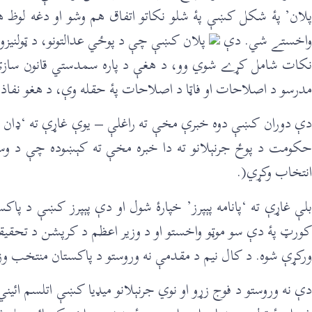
پلان’ پۀ شکل کښې پۀ شلو نکاتو اتفاق هم وشو او دغه لوظ هم وک
واخستے شي. دې
پلان کښې چې د پوځي عدالتونو، د ټولنیزو ر
نکات شامل کړے شوي وو، د هغې د پاره سمدستي قانون سازي وشوه
مدرسو د اصلاحات او فاټا د اصلاحات پۀ حقله وې، د هغو نفاذ
‎دې دوران کښې دوه خبرې مخې ته راغلې – یوې غاړې ته ‘‌‌‌‌‌
حکومت د پوځ جرنېلانو ته دا خبره مخې ته کېښوده چې د وسله 
انتخاب وکړي(.
‎بلې غاړې ته ‘پانامه پېپرز’ خپارۀ شول او دې پېپرز کښې د 
کورټ پۀ دې سو موټو واخستو او د وزیر اعظم د کرپشن د تحقیق
ورکړې شوه. د کال نیم د مقدمې نه وروستو د پاکستان منتخب 
‎دې نه وروستو د فوج زړو او نوي جرنېلانو میډیا کښې اتلسم ائی