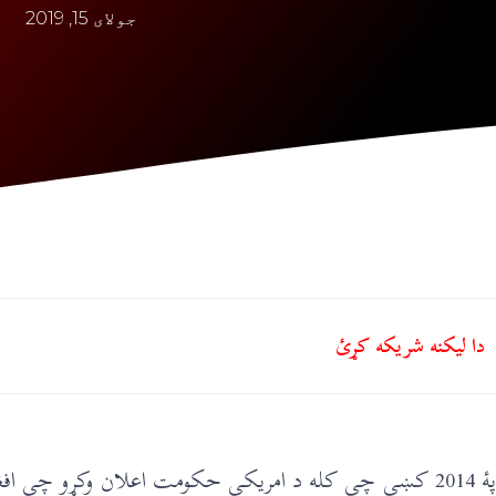
جولای 15, 2019
دا ليکنه شريکه کړئ
‎پۀ 2014 کښې چې کله د امریکې حکومت اعلان وکړو چې ا