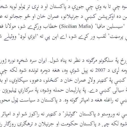
کړې شوه چې تا به وې چې جوړې د پاکستان او د نړۍ تر ټولو لویه ش
 ده اوکرپشن کښې د جرنېلانو، عمران خان او څو ججانو نه علاو
عام خلق شامل دي. نواز شریف او د هغۀ منتخب حکومت ته د ‘سیسلین مافیا’ 
 ټین پرسنټ (10%) پۀ ځاے ‘ټونټي پرسڼت’ لقب ور کړے شو، اے اېن پي ته ‘ایزي لو‌‌‌‌‌
ځ پۀ سلګونو مرګونه د نظر نه پناه شول. ایران سره شخړه نوره ژور
ځاے ودرېدو او د اے اېن پي د کارکنانو د هدفي وژنو چې کومه لړۍ د 2007 نه پېل شوې وه،
اواخله د دسمبر 2014 پورې اسلام اباد کښې پۀ کنټېنر ولاړ عمران خان د کنځلو، دعوو، سپکا
ده چې دغه سړے د هټلر ګوئبلز (Goebbels) سره پۀ سیالۍ کښې دے. پۀ پارلېمان حمله وشوه، پۀ 
 ته راغله هغه د امپائر ګوته وه. د پاکستان د سیاست ټول محور د
پېښې نه وروستو د پاکستان ‘ګوئبلز’ د کنټېنر نه راکوز شو او د امپا
وه لکه چې د پاکستان حکومت او جرنېلان د ترهګرۍ روزګار را