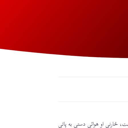
یت، څارنې او هوائي دستې به پاتې