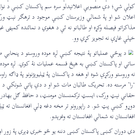
کولې شي؛ دې منصوبې اعلانېدلو سره سم پاکستان کښې د نواز
اعلان شو او پۀ شمالي وزیرستان کښې موجود د ترهګر نېټ 
مذاکراتو فېصله وکړه او طالبانو نه ئې د هغوي د نمائنده کمېټۍ غ
خپلې غاړې نه تجویز کړي ‌وو.
د پوځي عملیاتو پۀ نتیجه کښې لږه موده وروستو د پنحابي
ساتي او پاکستان کښې به هېڅ قسمه عملیات نۀ کوي. لږه موده 
نه وروستو ورکړې شوه او هغه د پاکستان پۀ ټیلیوېژنونو پۀ ‌‌‌‌‌‌
‘را’ مرسته ده. تحریک طالبان مات شو او د دې پاتې شونکي 
حقاني نېټ ورک، ایسټ ترکمنستان مومنټ، د حافظ ګل بهادر د طا
دوړو کښې پټ شو. د راپورونو تر مخه دغه ‌‌‌‌‌‌ډلې افغانستان 
افغانستان نه شمالي افغانستان ته وغزېدو.
‎دې دوران کښې پاکستان کښې دننه یو څو خبرې ‌‌‌‌‌‌ډېرې پۀ زور او 