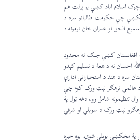
چوک اسلام اباد کښې یو پرلت هم
مخکښې چې حکومت طالبانو سره د
 سمیع الحق او عمران خان نومونه د
به افغانستان کښې جنګ ته محدود
له احسان ته د هغۀ د تسلیم کېدو
ستان سره د هند د استخباراتي ادارې
 د عالمي ترهګر نېټ ورک کوم چې
ال تنظیمونه شامل وو، دغه ټول پۀ
 ترهګرو نېټ ورک د سوېلي او شرقي
و کښې پۀ مخکښې بوتلې شوې. یوه خبره