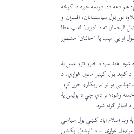
خړه هم دغه ده. دوېمه خبره دا کوڅه
ه نور ټول سیاستدانان، افسران او
(Sicilian Mafia) خطاب ورکړے شو، مولانا فضل الرحمان ته د ‌‌‌‌’‌‌ډیزل’ لقب عطا
‌ډ’ ووئیلے شول او پي مېپ پۀ ‘خائنان’ مشهور
ه شوه. هند سره د خبرو اترو عمل پۀ
 هغه دومره تونده شوه لکه چې د ګوند ټول کېډر ماتول غواړي. د
وي، او بد تهذیبۍ یو نوے رېکار‌‌‌‌‌‌ډ جوړ کړو.
سرکاري ټیلیوېژن حمله وشوه؛ تر دې چې د پولیس پۀ
 امپائر ګوته شوه.
ئر پۀ وېنا اسلام اباد کښې ټول سیاسي
غونډول غواړي – د ‘نېشنل اېکشن