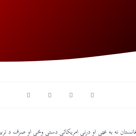
فغانستان نه به غټې او درنې امریکائي دستې وځي او صرف د ترب