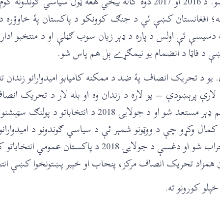
شو او پۀ ټولنیزه میډیا د اے این پي پۀ ضد یو پراخه کمپائن پېل شو. د 2016 او 2017 دوه
البه کوله؛ افغانستان کښې ئې د جنګ کوونکو د پاکستان پۀ خاوؤره
 ئې اولس د پاره د ‌‌‌‌‌‌ډېر زیان سوب ګڼلې او د منتخبو ادارو ا
ې د فاټا د انضمام یو نیمګړے بِل هم پاس شو.
د تحریک انصاف پۀ ضد د ممکنه کامیابو امیدوارانو زندان ته 
وه لارې پرېښودې – یو لاره د زندان وه او بله لار د تحریک انص
انصاف کښې شامل شول او ووینځلے شول. الېکشن کمېشن هم ‌‌‌‌‌‌ډېر مستعد 
ا کمال وکړو چې د ووټونو شمېر ئې د سیاسي ګوندونو د امیدوارانو
کښې وکړو او عېن د ووټونو د شمېر دوران کښې د شمېر مشین خراب شو ا
ن همزاد تحریک انصاف مرکز، پنحاب او خېبر پښتونخوا کښې ان
پلو کورونو ته.