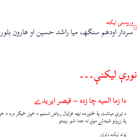
وروستۍ ليکنه
نورې ليکنې۔۔۔
دا زما المیه چا زده – قیصر ایریدے
د تېرې میاشت پۀ څلورمه نېټه غزلپال ریاض تسنیم د خپل ځیګر درد د خپلو
پۀ زړونو شیندلے مونږ نه جدا شو. پښتو
ټوله ليکنه ولولئ