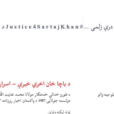
سردار اودهم سنګهـ، میا راشد حسېن او هارون بلور درې زلمي روحونه – حیات روغانے
د باچا خان اخري خبرې – اسرار
 مینه والو
د طورو خدائي خدمتګار مولانا محمد عنايت الل
دولسمه جولايۍ 1987 د پاکستان اخبار روزنامه “جنګ” کښې يو
ټوله ليکنه ولولئ