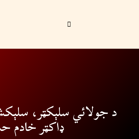
د جولائي سلېکټر، سلېکش
ډاکټر خادم ح