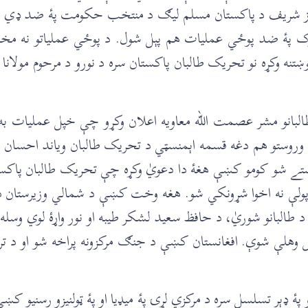
 شریف د پاکستان مسلم لیګ د منتخب حکومت پۀ ضد ‌‌‌‌‌‌ډي 
ورک پۀ ضد پوځي عملیات هم پېل شول. د پوځي عملیاتو نه 
وښتنه وکړه نو تحریک طالبان پاکستان سره د نورو د مرحوم مولانا
 طالبانو مشر عصمت الله معاویه اعلان وکړو چې خپل عملیات 
وروستو هم دغه قسمه اېمنسټي د تحریک طالبان ویاند احسان ال
ډاګه راوستے شو کومو کښې هغۀ دا دعويٰ وکړه چې تحریک طالبان پاک
د پولې نه اخوا شړونکي شو. هغه وخت کښې د شمالي وزیرستان
لبانو شوريٰ، د حافظ سعید لشکر طیبه او نور واړۀ لوي وسله و
ته ټېل وهلې شوې. افغانستان کښې د جنګ مرکزونه پراخه شو او د
پۀ ‌‌‌‌‌‌ډېر تسلسل سره د مرکزي لړۍ پۀ ميډیا او پۀ ټولنیزو رسنی