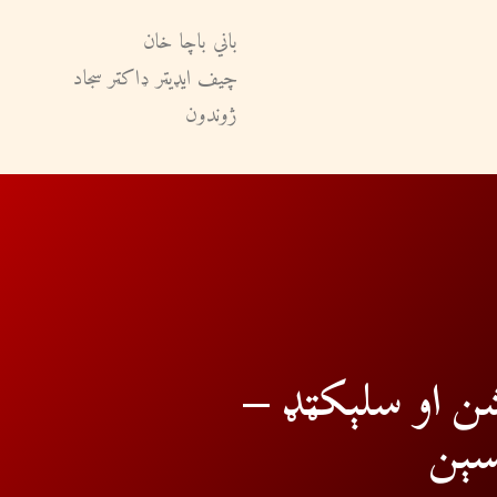
باني باچا خان
چيف ايډيټر ډاکټر سجاد
ژوندون
ن او سلېکټډ –
سېن