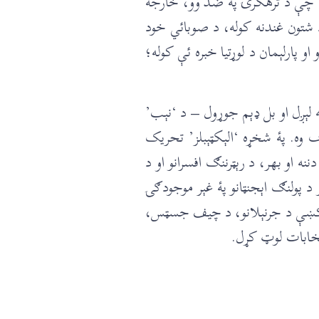
 کاله بیخي هغه ټول سیاسي ګوندونه کوم چې د ترهګرۍ پۀ ضد وو، خارجه
 د شتون غندنه کوله، د صوبائي خود
و پارلېمان د لوړتیا خبره ئې کوله؛
لېږل او بل ډېم جوړول – د ‘نېب’
اف وه. پۀ شخړه ‘الېکټېبلز’ تحریک
شو او د جولایۍ 2018 د انتخاباتو د پولنګ سټېشنو دننه او بهر، د رېټرننګ افسرانو او د
 د پولنګ اېجنټانو پۀ غېر موجودګۍ
و دغسې د جولایۍ 2018 د پاکستان عمومي انتخاباتو کښې د جرنېلانو، د چیف جسټس،
تخابات لوټ کړل.