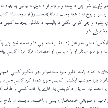
ړے شو چې د وسله والو ‌‌‌‌‌‌ډلو او د دوي د بیانیې پۀ بنیاد 
سنیو او پوځ ته د هغه وخت د فاټا )ایجنسیو( او بلوچستان کښې د
 او چې کومې نکتې د پالیسیو د بدلولو، پنجاب کښې د وسله وال
 وځنډولے شو.
‌ډان لیکس’ مخې ته راغلل )د څۀ تر مخه چې دا واضحه شوه چې
والو ‌‌‌‌‌‌ډلو ساتلو او پۀ سیاسي او اقتصادي توګه نړۍ کښې
پاکستان د څۀ د پاسه څلور سوه شخصیاتو بهر ملکونو کښې کمپ
اتو د پاره جوائنټ اېکشن کمېټي جوړه شوه؛ کوم کښې چې د پاک
وزیر اعظم نواز شریف د کرپشن پۀ ځاے پۀ اقامه کښې بر طرف 
ني ترمیم او صوبائي خودمختارۍ پسې راواخسته. د پښتنو او بلوچ 