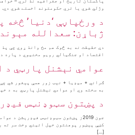
پاکستان تاريخ او جغرافيه نۀ لري – خواهشا
وژلي شوي يا ترې حکومتونه اخستے شوي دي. ع
د ورځپاڼې ‘دنیا’ څخه پ
ژباړن: سعدالله مېوند
دې حقیقت نه به څوک هم مخ وانۀ ړوي چې پۀ 
اقتصاد او جنګیالي رویو مخنیوي د پاره د 
عوامي نېشنل پارټي د ا
ګراني + میډیا + نېب زور هسې پېغور شي چې 
به سخته وي او عوامي نېشنل پارټي به د خپل
د پښتون سټوډنټس فیډرې
جون 2019ز پښتون سټوډنټس فیډرېشن د 
کښې پېښور پوهنتون خپل ائیني وخت سر ته ر
[…]