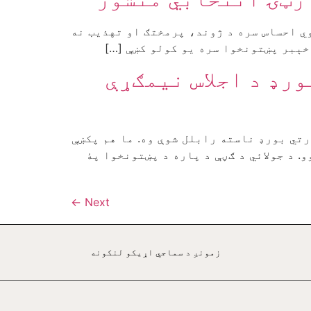
وي احساس سره د ژوند، پرمختګ او تهذیب نه
 خېبر پښتونخوا سره یو کولو کښې […]
پښتون’ د مشاورتي بورډ د اجلاس نیمګړې
 مشاورتي بورډ ناسته رابلل شوې وه. ما هم پکښې
. د جولائي د ګڼې د پاره د پښتونخوا پۀ
←
Next
زمونږ د سماجي اړيکو لنکونه