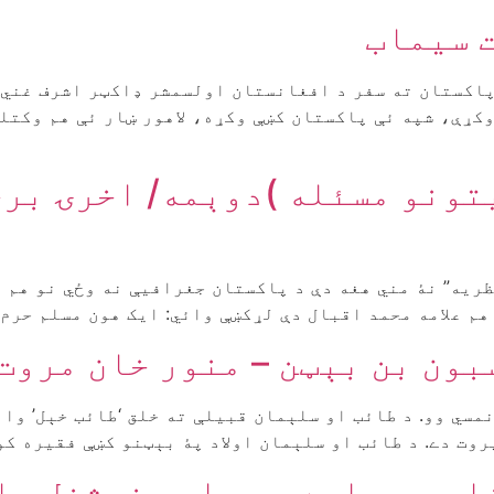
ت سیماب
پاکستان ته سفر د افغانستان اولسمشر ډاکټر اشرف غني
ړې، شپه ئې پاکستان کښې وکړه، لاهور ښار ئې هم وکتلو
ونو مسئله )دوېمه/ اخرۍ برخه
ريه” نۀ مني هغه دې د پاکستان جغرافيې نه وځي نو هم 
هم علامه محمد اقبال دې لړکښې وائي: ايک هون مسلم حرم 
بون بن بېټن – منور خان مروت
مسي وو. د طائب او سلېمان قبیلې ته خلق ‘طائب خېل’ وائ
روت دے. د طائب او سلېمان اولاد پۀ بېټنو کښې فقیره کو
لعو د پاره د عوامي نېشنل پ