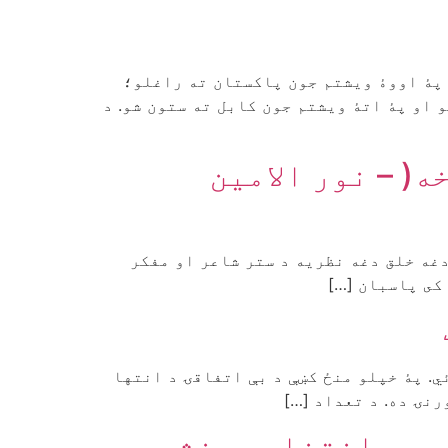
 پۀ اووۀ ويشتم جون پاکستان ته راغلو؛
 او پۀ اتۀ ویشتم جون کابل ته ستون شو. د
( – نور الامین
دغه خلق دغه نظريه د ستر شاعر او مفکر
کى پاسبان […]
ي. پۀ خپلو منځ کښې د بې اتفاقۍ د انتها
رنۍ ده. د تعداد […]
ارټۍ انتخابي منشور