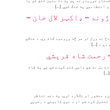
ستان جوړېدو نه پس پۀ دۀ مئين خلق خو يا
و انتظاميې پۀ جنګ کښې […]
ند – ‌ډاکټر لال خان –
ځ نه وړل تر هر څۀ وړومبے ګام وي. د جنګي
دې د […]
 رحمت شاه قرېشي
دے بل نۀ شي داسې کله کېدے شي چې پۀ قام
…]
ین، منشور او تګلاره لري. پۀ دغه تناظر
تحلیل کړے شو او د نوې کابینې د رغوڼې