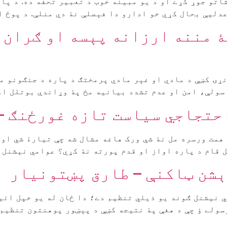
تو جوړ کړے او د یو مبینه خوب د تعبیر تحفه ده. د پاک
دليې بحال کړي خو ادارو دا فېصلې نۀ دي منلې. د پوځ ا
ۀ مننه ارزانه پېسه او ګران ژو
نړۍ کښې د مادي او غېر مادي پرمختګ د پاره د جنګونو من
سولې، امن او عدم تشدد بیانیه مخ پۀ وړاندې بوتلل او 
حتجاجي سیاست تازه غورځنګ –
همت ورسره مل نۀ شي ورک هاغه مشال شه چې تیارۀ شي او 
 قام د پاره اواز او قدم پورته نۀ کړي؟ عوامي نېشنل [
شن ټاکنې – طارق پښتونیار
عوامي نیشنل ګوند یو ذیلي تنظیم دے؛ دا ځان له یو خپل ائ
سولے ؤ چې د هغې پۀ نتیجه کښې د پېښور پوهنتون تنظیم 