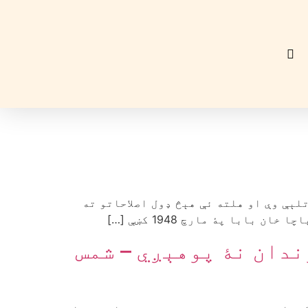
تلېې وې او هلته ئې هېڅ ډول اصلاحاتو ته
ابا پۀ مارچ 1948 کښې […]
ندان نۀ پوهېږي – شمس