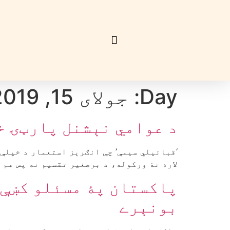
Day:
جولای 15, 2019
د عوامي نېشنل پارټۍ خب
‘قبائیلي سیمې’ چې انګرېز استعمار د خپلې چ
لاره نۀ ورکوله، د برصغیر تقسیم نه پس هم پۀ ک
پاکستان پۀ مسئلو کښې ګ
بونېرے