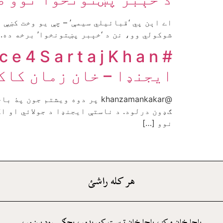
اے اېن پي ‘قبائیلي سیمې’ – چې یو وخت کښې
شوکولي وو، نن د ‘خېبر پښتونخوا’ برخه ده.
ایجنډا – خان زمان کاک
@khanzamankakar پر دوه ویشت
ګډون درلود. د ناستې ايجنډا د جولائي او ا
نوو […]
هر کله راشئ
باچا خان مرکز، باچا خان ټرست کوريډور، پجګۍ روډ پېښور،