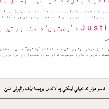
 پېرنګ د خپلو مفاداتو د پاره د ‘ازاد قبائل’ پۀ رومان
 نن د پاکستان هر سیاسي ګوند فخر سره وائي چې د ‘فاټا’
# J u s t i c e 4 S a r t a j K h a n د ‘
ړ
م جون پۀ باچا خان مرکز پېښور کښې د مياشتنۍ “پښتون” مجلې د
ګست د ګڼو د پاره موضوعات او مواد سنجول او برابرول وو
تاسو مونږ ته خپلې لينکې په لاندې برېښنا ليک رالېږلې شئ