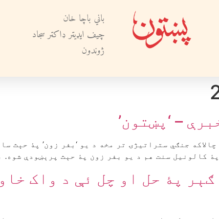
باني باچا خان
چيف ايډيټر ډاکټر سجاد
ژوندون
رې – ‘پښتون’
الاکه جنګي ستراتیژۍ تر مخه د یو ‘بفر زون’ پۀ حېث سا
الونیل سنت هم د یو بفر زون پۀ حېث پرېښودې شوه. باچا خان ب
ېر پۀ حل او چل ئې د واک خاو