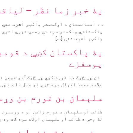
پۀ خبر زما نظر – لیاق
. د افغانستان د اولسمشر ډاکټر اشرف غني 
پاکستاني واکمنو سره ئې رسمي خبرې اترې وک
ډاکټر اشرف غنې […]
پۀ پاکستان کښې د قومیت
یوسفزے
نن چې څوک دا خبره کوي چې څوک “دو قومي نظ
علامه محمد اقبال سره تړي او حال دا دے چې 
سلېمان بن غورم بن وړس
طائب او سلېمان د غورم زامن او د وړسبون ن
لۀ وجې د طائب او سلېمان اولاد سره ګډ وډ پ
د خېبر پښتونخوا نوو ض