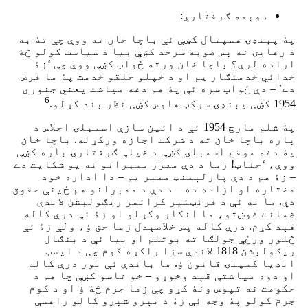
دوېمه ګرفتاري:
پۀ پېنډۍ هسپتال کښې ئې باچا خان ته ووې چې تۀ به
د رهایۍ نه پس صوبه سرحد کښې بیا د سیاست کولو څۀ
اراده لرې؟ باچا خان ورته ځواب کښې ووې چې ‘زۀ
خدائي خدمتګار یم او د خپلو خلقو خدمت پۀ ما فرض
دے’ – دې ځواب سره ئې پۀ هم دغه میاشت یعني جنوري
6
1954 کښې پېنډۍ سرکټ هاوس کښې نظر بند کړلو.
پۀ شلم مارچ 1954 ئې د ائین سازې اسمبلۍ اجلاس د
پاره باچا خان ته د شرکت اجازه ورکړله. باچا خان
پۀ دغه موقع اسمبلۍ کښې د خپلې ګرفتارۍ باره کښې
ووې، ‘جناب! زما د دې معزز ممبرانو نه یو شکایت دے
– زۀ هم د دې پارلېمنټ ممبر یم – دا اداره خود
مختاره او ازاده ده – د دې د ممبرانو هم ځینې حقوق
دي. ما نه ئې د فرنټئیر کرائمز ریګولېشن لاندې
ضمانت غوښتو، ما انکار وکړلو او زۀ ئې درې کاله
قېد کړم. درې کاله پس خلاصېدل زما حق ؤ، ولې زۀ ئې
څلور ورځې جولګا ته بوتلم او بیا ئې د بنګال
ریګولېشن 1818 لاندې سزا راکړه کوم چې د ایسټ
انډیا کمپنۍ قانون ؤ. ما باندې ئې نور درې کاله
او دوه میاشتې قېد وخوړو – خو تاسو کښې چا هم د
حکومت نه تپوس ونۀ کړو چې زما جرم څۀ ؤ او د کوم
جرم کولو پۀ وجه ئې زۀ د تېرو شپږو کالو راهسې