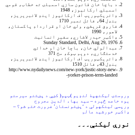
د باچا خان قانون سازې اسمبلۍ ته خطاب، قومي
اسمبلي ارکائیوز، 1948
ډائرېکټورېټ اٰف ارکائیوز اېنډ لائبرېریز،
بنډل 64، فائل نمبر 1710
فاروق قرېشي، ولي خان او قراردادِ پاکستان،
لاهور، 1990
ډاکټر حېدر لاشاري، سفیرِ انسانیت
Sunday Standard, Delhi, Aug 29, 1976
عبدالولي خان، باچا خان او خدائي
خدمتګاري، دوېم ټوک، مخ 371
ډائرېکټورېټ اٰف ارکائیوز اېنډ لائبرېریز،
بنډل 43، فائل 1510
http://www.nydailynews.com/new-york/justic-story-new-
yorker-prison-term-landed-
وروستۍ ليکنه
پۀ لنډیو )ټپو( کښې د پښتنو مېرمنو
یوه خاصه څېره – سید بهاء الدین مجروح
ورپسې لينکه
ولې د ‘پښتونستان’ ضرورت ختم شو؟ –
ډاکټر خورشید عالم
نورې ليکنې۔۔۔