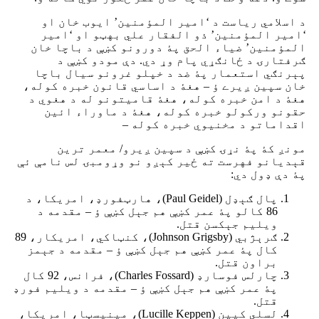
د اسلامي ریاست د ‘امیر المؤمنین’ ایوب خان او
‘امیر المؤمنین’ ذو الفقار علي بهټو او ‘امیر
المؤمنین’ ضیاء الحق پۀ دورونو کښې د باچا خان
ګرفتارۍ د ځانګړي پام وړ دي. دې مودو کښې د
پېرنګي استعمار پۀ ضد د خپلو غرونو سیال باچا
خان سپین ږیرے ؤ – هغۀ د اساسي قانون خبره کوله،
هغۀ د امن خبره کوله، هغۀ قامیتونو له د هغوي د
حقونو ورکولو خبره کوله، هغۀ د ماوراء ائین
اقداماتو د مخنیوي خبره کوله –
مونږ کۀ پۀ نړۍ کښې د سپین ږیرو/ معمر ترین
قېدیانو فهرست ته ځیر کېږو نو وړومبۍ لس نامې ئې
پۀ دې ډول دي:
پال ګېډل (Paul Geidel)، هارټفورډ، امریکا، د
86 کالو پۀ عمر کښې هم جېل کښې ؤ – مقدمه د
ویلیم جېکسن قتل.
ګرېژبي (Johnson Grigsby)، کنټاکي، امریکار، 89
کال پۀ عمر کښې هم جېل کښې ؤ – مقدمه د جېمز
براون قتل.
چارلس فوسارډ (Charles Fossard)، فرانس، 92 کال
پۀ عمر کښې هم جېل کښې ؤ – مقدمه د ویلیم فورډ
قتل.
لسلي کیپن (Lucille Keppen)، مینیسټا، امریکا،