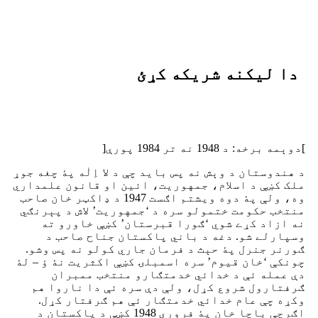
دا ليکنه شريکه کړئ
]دوېمه برخه: د 1948 نه تر 1984 پورې[
د هندوستان د وېش نه پس باید چې د لا اِلٰه پۀ چغه جوړ
ملک کښې د اسلام، جمهوریت، ائین او قانون علمداري
وه، ولې پۀ دوه ویشتم اګست 1947 د ډاکټر خان صاحب
منتخب حکومت ختمولو سره د ‘جمهوریت’ لاش د پېرنګي
نه ازاد کړے شوي ‘ګورا قبرستان’ کښې خاورو ته
وسپارلے شو. دغه د باني پاکستان جناح صاحب د
ګورنر جنرل پۀ حېث د فرمان جاري کولو نه پس وشو.
چونکې ‘خان قیوم’ سره اسمبلۍ کښې اکثریت نۀ ؤ – لۀ
دې عمله ئې د خدائي خدمتګارو منتخب ممبران
ګرفتارول شروع کړل، ولې دې سره ئې دا ناروا هم
وکړه چې عام خدائي خدمتګار ئې هم ګرفتار کړل.
اګرچې باچا خان پۀ فروري 1948 کښې د پاکستان د