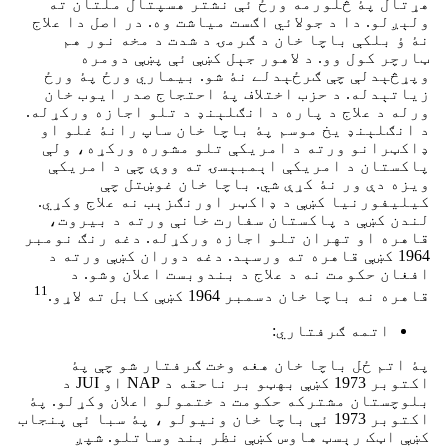
هړتال پۀ څلورمه ورځ ئې نشتر هسپتال ملتان ته
ولېږلو. دا د جولائي اګست میاشت وه. در اصل دا علاج
نۀ ؤ بلکې باچا خان د ګرمۍ د شدت د مخه نور هم
ټارچر کول وو. د لاهور جېل کښې ئې پښې دومره
وپړڅېدلې چې ګرځېدلے نۀ شو. بیماري ورځ پۀ ورځ
زیاتېدله. د حزب اختلاف پۀ احتجاج صدر ایوب خان
ورله د علاج د پاره د انګلېنډ د تلو اجازه ورکړله.
د انګلېنډ یخ موسم پۀ باچا خان ساپ رانۀ غلو او
ډاکټرانو ورته د امریکې تلو مشوره ورکړه، ولې
پاکستان د امریکې اېمبېسۍ ته ووې چې د امریکې
ویزه دې ور نۀ کړې شي. باچا خان غوښتل چې
کیلیفورنیا کښې د ډاکټر اورنګزېب نه علاج وکړي.
لندن کښې د پاکستان سفارت خانې ورته د بیروت،
قاهره او تهران تلو اجازه ورکړله. دغه رنګ نومبر
1964 کښې قاهره ته ورسېد. دغه دوران کښې ورته د
افغان حکومت نه د علاج د بندوبست اعلان وشو. د
11
قاهره نه باچا خان دسمبر 1964 کښې کابل ته لاړو.
اتمه ګرفتاري:
پۀ اتم ځل باچا خان هغه وخت ګرفتار شو چې پۀ
اکتوبر 1973 کښې بهټو بر ناحقه د NAP او JUI د
بلوچستان مشترکه حکومت د ختمولو اعلان وکړلو. پۀ
اکتوبر 1973 ئې باچا خان ونیولو ، پۀ سبا ئې پنجاب
کښې اټک رېسټ هاوس کښې نظر بند وساتلو. شپږ