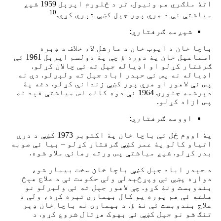
اتۀ ملګري هم ونیول. تر د څلورم اپرېل 1959 شپږ
10
میاشتې ئې د هري پور جېل کښې تېرې کړې.
شپږمه ګرفتاري:
باچا خان د ایوب خان د مارشل لاء خلاف د ډېره
اسماعیل خان پۀ دوره ؤ چې پۀ دولسم اپرېل 1961 ئې
ګرفتار کړلو او اډیاله جېل ته ئې چالان کړلو.
اډیاله نه پس ئې حېدر اباد جېل ته ولېږلو. دې نه
پس ئې لاهور او هري پور کښې زنداني کړلو. دغه پۀ
دېرشمه جنورۍ 1964 ئې دوه کاله لس میاشتې قېد نه
پس ازاد کړلو.
اوومه ګرفتاري:
پۀ اووم ځل ئې باچا خان پۀ اکتوبر 1973 کښې د درې
اتیاو کالو پۀ عمر کښې ګرفتار کړلو – بیا ئې صوبه
بدر کړلو. شپږ میاشتې پس ورته رهائي ملاو شوه.
د حېدر اباد جېل کښې باچا خان سخت بیمار شو،
دواړه پښې ئې وپړڅېدلې ولې حکومت ئې د علاج هېڅ
بندوبست ونۀ کړو. چې لاهور جېل ته ئې ولېږلو نو
هلته ئې هم پوره یو کال بیماري تېره کړه، ولې د
علاج بندوبست ئې نۀ ؤ. د بیمارۍ نه باچا خان ډېر
تنګ شو نو جېل کښې ئې بهوک هړتال شروع کړو. د