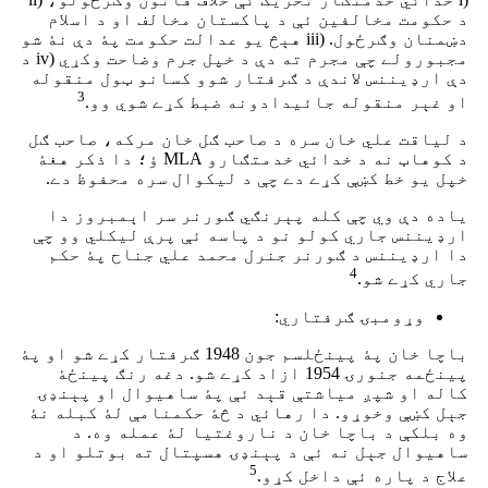
د حکومت مخالفین ئې د پاکستان مخالف او د اسلام
دښمنان وګرځول. (iii هېڅ یو عدالت حکومت پۀ دې نۀ شو
مجبورولے چې مجرم ته دې د خپل جرم وضاحت وکړي (iv د
دې ارډیننس لاندې د ګرفتار شوو کسانو ټول منقوله
3
او غېر منقوله جائیدادونه ضبط کړے شوي وو.
د لیاقت علي خان سره د صاحب ګل خان مرکه، صاحب ګل
د کوهاټ نه د خدائي خدمتګارو MLA ؤ؛ دا ذکر هغۀ
خپل یو خط کښې کړے دے چې د لیکوال سره محفوظ دے.
یاده دې وي چې کله پېرنګي ګورنر سر اېمبروز دا
ارډیننس جاري کولو نو د پاسه ئې پرې لیکلي وو چې
دا ارډیننس د ګورنر جنرل محمد علي جناح پۀ حکم
4
جاري کړے شو.
وړومبۍ ګرفتاري:
باچا خان پۀ پینځلسم جون 1948 ګرفتار کړے شو او پۀ
پینځمه جنورۍ 1954 ازاد کړے شو. دغه رنګ پینځۀ
کاله او شپږ میاشتې قېد ئې پۀ ساهیوال او پېنډۍ
جېل کښې وخوړو. دا رهائي د څۀ حکمنامې لۀ کبله نۀ
وه بلکې د باچا خان د ناروغتیا لۀ عمله وه. د
ساهیوال جېل نه ئې د پېنډۍ هسپتال ته بوتلو او د
5
علاج د پاره ئې داخل کړو.