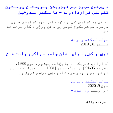
د پښتون سټوډنټس فیډرېشن بلوچستان پوهنتون
کنونشن قراردادونه – عالمګیر مندوخېل
د نن پۀ ګزارش کښې یو څو داسې غېر ګزارشي خبرې
درسره هم شریکوم کومې چې د نن ورځې د کار برخه نۀ
دي
ټوله ليکنه ولولئ
دسمبر 31, 2019
نوښار کښې د باچا خان جلسه – ډاکټر وارث خان
‘د ازادۍ تحريک’، د چاپځاے، پېښور، جون 1988،
مخونه 95-91 ]نومبر/دسمبر [1931 ……. دې ګرفتاريو
او ګوليو چلېدو سره خلکو کښې جوش و خروش پېدا
ټوله ليکنه ولولئ
جون 9, 2020
« وروستو
وړاندې »
هر کله راشئ