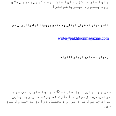
باچا خان مرکز، باچا خان ټرست کوريډور، پجګۍ
روډ پېښور، خېبرپښتونخوا
تاسو مونږ ته خپلې لينکې په لاندې برېښنا ليک رالېږلې شئ
write@pakhtoonmagazine.com
زمونږ د سماجي اړيکو لنکونه
ددې وېب پاڼې ټول حقونه © د باچا خان ټرسټ سره
خوندي دي۔ زمونږ د اجازت نه پرته ددې وېب پاڼې
مواد چاپول يا د نورو ډيجيټل ذرائع نه خپرول منع
دي۔