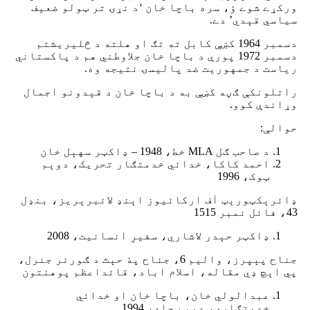
ورکړے شوے ؤ، سره باچا خان ‘د نړۍ تر ټولو ضعیف
سیاسي قېدي’ دے.
دسمبر 1964 کښې کابل ته تګ او هلته د څلیریشتم
دسمبر 1972 پورې د باچا خان جلاوطني هم د پاکستاني
ریاست د جمهوریت ضد پالیسۍ نتیجه وه.
راتلونکې ګڼه کښې به د باچا خان د قېدونو اجمال
وړاندې کوو.
حوالې:
د صاحب ګل MLA خط، 1948 – ډاکټر سهېل خان
احمد کاکا، خدائي خدمتګار تحریک، دوېم
ټوک، 1996
ډائرېکټورېټ اٰف ارکائیوز اېنډ لائبرېریز، بنډل
43، فائل نمبر 1515
ډاکټر حېدر لاشاري، سفیرِ انسانیت، 2008
جناح پېپرز، والیم 6، جناح پۀ حېث د ګورنر جنرل،
پي اېچ ډي مقاله، اسلام اباد، قائداعظم پوهنتون
عبدالولي خان، باچا خان او خدائي
خدمتګاري، دوېم جلد، 1994