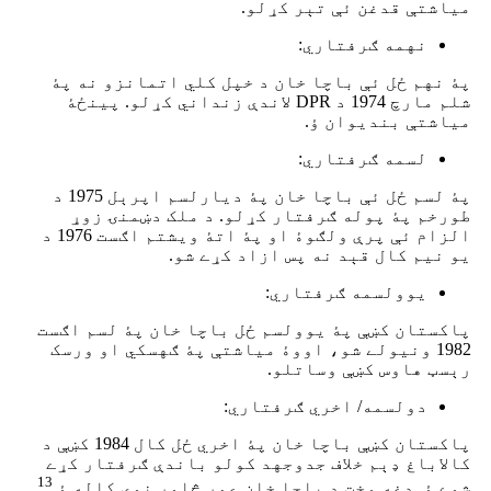
میاشتې قدغن ئې تېر کړلو.
نهمه ګرفتاري:
پۀ نهم ځل ئې باچا خان د خپل کلي اتمانزو نه پۀ
شلم مارچ 1974 د DPR لاندې زنداني کړلو. پینځۀ
میاشتې بندیوان ؤ.
لسمه ګرفتاري:
پۀ لسم ځل ئې باچا خان پۀ دیارلسم اپرېل 1975 د
طورخم پۀ پوله ګرفتار کړلو. د ملک دښمنۍ زوړ
الزام ئې پرې ولګوۀ او پۀ اتۀ ویشتم اګست 1976 د
یو نیم کال قېد نه پس ازاد کړے شو.
یوولسمه ګرفتاري:
پاکستان کښې پۀ یوولسم ځل باچا خان پۀ لسم اګست
1982 ونیولے شو، اووۀ میاشتې پۀ ګهسکي او ورسک
رېسټ هاوس کښې وساتلو.
دولسمه/ اخري ګرفتاري:
پاکستان کښې باچا خان پۀ اخري ځل کال 1984 کښې د
کالاباغ ډېم خلاف جدوجهد کولو باندې ګرفتار کړے
13
شوے ؤ. دغه وخت د باچا خان عمر څلور نوي کاله ؤ.