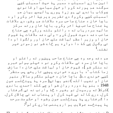
ائین سازې اسمبلۍ د ممبر پۀ حېث اسمبلۍ کښې
سوګند هم پورته کړو او خپل سیاسي او قانوني
چوکاټ باندې ئې یو زړۀ پورې پالیسي بیان هم
اسمبلۍ کښې وکړو؛ دې تقریر ډېر ښۀ اثر وکړو او د
باچا خان د جناح صاحب سره ملاقات هم وشو. دې ملاقات
پۀ جناح صاحب ښۀ اثر وکړو. باچا خان ورته مرکز
عالیه سردریاب ته د راتلو بلنه ورکړه چې جناح
صاحب دغه دعوت قبول کړو – ولې دغه ملاقات پۀ قیوم
خان او وزیر اعظم لیاقت علي خان اور ولګوۀ او دا
ئې وګڼل چې کۀ دا دواړه یو ځاے شو نو زمونږ خېر
1
نشته.
هم دغه وجه وه چې جناح صاحب پېښور ته راغلو او
باچا خان سره ئې ملاقات وکړو نو د خپلو ټولو خبرو
نه منکر شو ]د قیوم خان او لیاقت علي خان دا سازش
زما کتاب ‘د بابړې د خونړۍ پېښې تاریخي پس منظر’
کښې خوندي دے[. باچا خان د خپلو ملګرو سالار منیر
خان او نجیب الله )نجو بهائي( سره پۀ پینځلسم جون
1948 د بنو پۀ دوره روان شو او چې کله احمدي بانډې
)کرک( ته ورسېدل نو بغېر د څۀ وارنټ نه ئې ګرفتار
کړل. درې کاله ئې قېد کړل او پنجاب ته ئې چالان کړل.
دا ګرفتاري پۀ پینځلسم جون وشوه او حکومت سرحد
2
پۀ پینځمه جولایۍ یو ارډیننس جاري کړلو
:
(i خدائي خدمتګار تحریک ئې خلاف قانون وګرځولو، (ii