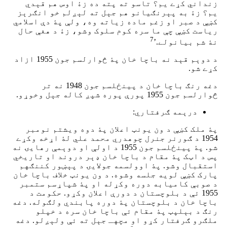
زنداني کړے یم؟ تاسو ته پته ده زۀ اوس هم قېدي
یم؟ زۀ به پېرنګیانو هم جېل ته لېږلم خو انګرېز
کښې د صبر او زغم ماده زیاته وه، ولې پۀ دې اسلامي
ریاست کښې چې ما سره کوم سلوک وشو، زۀ د هغې حال
7
نۀ شم بیانولے.’
د دوېم قېد نه باچا خان پۀ څوارلسم جون 1955 ازاد
کړے شو.
دغه رنګ باچا خان د پینځلسم جون 1948 نه تر
څوارلسم جون 1955 پورې پوره شپږ کاله جېل وخوړو.
درېمه ګرفتاري:
پۀ ملک کښې د ون یونټ اعلان پۀ دوه ویشتم نومبر
1954 د ګورنر جنرل چوهدري محمد علي لۀ اړخه وکړے
شو. پۀ پینځلسم جون 1955 د اولې او دوېمې رهایۍ نه
پس د اټک پۀ مقام د باچا خان ډېر دروند او تاریخي
استقبال وشو. پۀ اوولسمه جولایۍ د پېښور کننګهم
پارک کښې لویه جلسه وشوه. د ون یونټ خلاف باچا خان
د صوبې کامیابه دوره وکړله او پۀ شپاړسم ستمبر
1955 ئې د بلوچستان د دورې اعلان وکړو. حکومت د
باچا خان د بلوچستان پۀ دوره پابندي ولګوله. دغه
رنګ د بېلپټ پۀ مقام ئې باچا خان سره د خپلو
ملګرو ګرفتار کړو او مچهـ جېل ته ئې ولېږلو. دغه