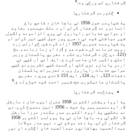
8
ګرفتاري لس ورځې وه.
څلورمه ګرفتاري:
پۀ شپاړسم جون 1956 ئې باچا خان د شاهي باغ
اتمانزو نه ګرفتار کړلو او د ملک دښمنۍ، بغاوت
او عوامي جذباتو راپارول ئې پرې الزامونه ولګول.
شپږ میاشتې قېد ئې د هري پور جېل کښې تېر کړلو او
پۀ شپاړسمه جنورۍ 1957 ازاد کړے شو. څوارلس زره
روپۍ جرمانه کړے شوے هم ؤ )زۀ او زما زمانه، مخ
(121. دې ځل د ګرفتارۍ حکم د مغربي پاکستان وزیر
اعليٰ ډاکټر خان صاحب کړے ؤ. اېف اٰئي اٰر کښې ئې
ارمړ پایان، نوي کلي او ګمبت کښې تقریرونو کښې
عوامي جذبات راپارول وو. د تعزیراتِ پاکستان
دفعات 123، اېف 124، اېف 153 لاندې پرې د مغربي
9
پاکستان هائیکورټ جج شبیر احمد قېد خېژولے ؤ.
پینځمه ګرفتاري:
پۀ اووۀ ویشتم اکتوبر 1958 جنرل ایوب خان د مارشل
لاء اېډمنسټرېټر پۀ حېث د 1956 ائین منسوخ کړو. دې
نه مخکښې پۀ اووم اکتوبر صدر سکندر مرزا مارشل
لاء لګولې وه. باچا خان ئې پۀ یوولسم اکتوبر 1958
ګرفتار کړلو. پۀ دغه موقع ئې د نېپ صدر مولانا
عبدالحمید بهاشاني، عبدالصمد خان اڅکزے او نور