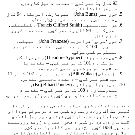
93 کال پۀ عمر کښې – مقدمه د خپل ګاونډي
سټیفن فلیشا قتل.
جون بنز (John Bunz)، نیویارک، امریکا، 94 کال
پۀ عمر کښې – مقدمه د خپلې ښځې قتل.
فرانسس سمتهـ (Francis Clifford Smith)، کنکټیکټ،
امریکا، د 94 کال پۀ عمر کښې – مقدمه د ګرور
هارډ قتل.
جون ‘سوني’ فرانزیس (John Franzese)، نېپلس،
اټلي، د 100 کالو عمر کښې – مقدمه د اغواء،
بېنکونو کښې شوکې.
تهیوډر سیپنر (Theodore Sypnier)، نیویارک،
امریکا، د 101 کالو عمر کښې – مقدمه پۀ
ماشومانو یو شمېر جنسي تېرونه.
بل وېلس (Bill Wallace)، اسټرېلیا، د 107 کالو 11
میاشتو عمر کښې – د تشدد مختلفې مقدمې.
بریج بهاري پانډے (Brij Bihari Pandey)،
هندوستان، د 108 کالو عمر کښې – مقدمه د
څلورو کسانو قتل. نړۍ کښې تر ټولو بوډا قېدي.
دغه پورته ذکر شوي لس قېدونه چې دوه نامې ئې پۀ
ګینز بک اٰف ورلډ رېکارډ کښې هم د تر ټولو بوډا او
د تر ټولو اوږد قېد لړ کښې خوندي دي، ټول اخلاقي
قېدیان دي. دې لړ کښې د فخرِ افغان د ژوند وروستنے
قېد چې 1984 کښې د څلور نوي کالو پۀ عمر کښې د
اسلامي جمهوریه پاکستان د امیر المؤمنین لۀ خوا