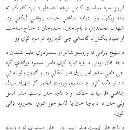
اپروچ سره سیاست کښې برخه اخستلو د پاره کتونکو ته
بلنه ورکول وو. ډرامه ښاغلي حیات روغاني لیکلې وه.
شهاب محمدزي د باچاخان، حېدرجان د جناح صاحب
او ضیاء بنګش د ګاندهي جي کردارونه تر سره کړي وو.
د سټېج ډرامې نه وروستو شاعر او سندرغاړي عليم شلمان د
باچا خان اوونۍ د پاره تېاره کړې قامي سندره وړاندې کړه
چې قامي شاعر امیر رازق امیر لیکلې وه او ګډون والو نه ئې
داد تر لاسه کړو. د سندرې وروستو انځور ګر شهزاد سيال
ښاغلي افراسياب خټک او د باچا خان ټرسټ مشر اېمل
ولي خان ته د باچا خان پۀ لاسو جوړ شوي انځورونه ډالۍ
کړل.
د باچاخان ټرسټ مشر اېمل ولي خان دستورې ته د وېناپۀ