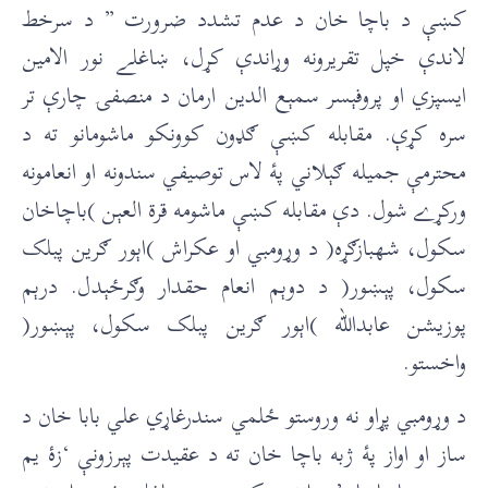
کښې د باچا خان د عدم تشدد ضرورت ” د سرخط
لاندې خپل تقريرونه وړاندې کړل، ښاغلے نور الامین
ایسپزي او پروفېسر سمېع الدين ارمان د منصفۍ چارې تر
سره کړې. مقابله کښې ګډون کوونکو ماشومانو ته د
محترمې جميله ګېلاني پۀ لاس توصيفي سندونه او انعامونه
ورکړے شول. دې مقابله کښې ماشومه قرة العېن )باچاخان
سکول، شهبازګړه( د وړومبي او عکراش )اېور ګرین پبلک
سکول، پېښور( د دوېم انعام حقدار وګرځېدل. درېم
پوزیشن عابدالله )اېور ګرین پبلک سکول، پېښور(
واخستو.
د وړومبي پړاو نه وروستو ځلمي سندرغاړي علي بابا خان د
ساز او اواز پۀ ژبه باچا خان ته د عقيدت پېرزونې ‘زۀ یم