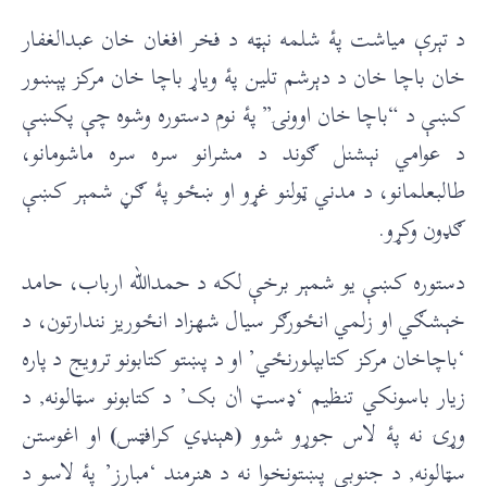
د تېرې مياشت پۀ شلمه نېټه د فخر افغان خان عبدالغفار
خان باچا خان د دېرشم تلين پۀ وياړ باچا خان مرکز پېښور
کښې د “باچا خان اوونۍ” پۀ نوم دستوره وشوه چې پکښې
د عوامي نېشنل ګوند د مشرانو سره سره ماشومانو،
طالبعلمانو، د مدني ټولنو غړو او ښځو پۀ ګڼ شمېر کښې
ګډون وکړو.
دستوره کښې يو شمېر برخې لکه د حمدالله ارباب، حامد
خېشګي او زلمي انځورګر سیال شهزاد انځوريز نندارتون، د
‘باچاخان مرکز کتابپلورنځي’ او د پښتو کتابونو ترویج د پاره
زیار باسونکي تنظیم ‘ډسټ اٰن بک’ د کتابونو سټالونه, د
وړۍ نه پۀ لاس جوړو شوو
(
هېنډي کرافټس
)
او اغوستن
سټالونه, د جنوبي پښتونخوا نه د هنرمند ‘مبارز’ پۀ لاسو د