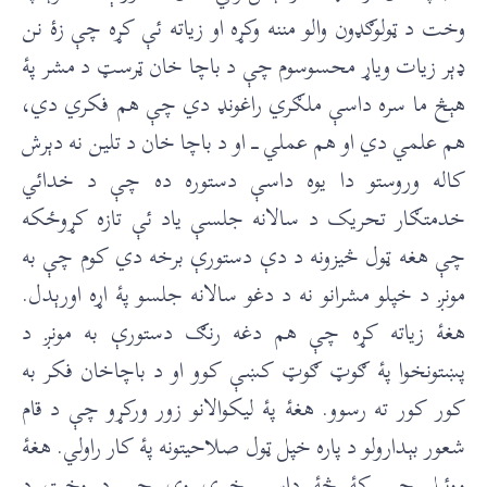
وخت د ټولوګډون والو مننه وکړه او زياته ئې کړه چې زۀ نن
ډېر زيات وياړ محسوسوم چې د باچا خان ټرسټ د مشر پۀ
هېڅ ما سره داسې ملګري راغونډ دي چې هم فکري دي،
هم علمي دي او هم عملي ـــ او د باچا خان د تلين نه دېرش
کاله وروستو دا يوه داسې دستوره ده چې د خدائي
خدمتګار تحريک د سالانه جلسې ياد ئې تازه کړوځکه
چې هغه ټول څيزونه د دې دستورې برخه دي کوم چې به
مونږ د خپلو مشرانو نه د دغو سالانه جلسو پۀ اړه اورېدل.
هغۀ زياته کړه چې هم دغه رنګ دستورې به مونږ د
پښتونخوا پۀ ګوټ ګوټ کښې کوو او د باچاخان فکر به
کور کور ته رسوو. هغۀ پۀ ليکوالانو زور ورکړو چې د قام
شعور بېدارولو د پاره خپل ټول صلاحیتونه پۀ کار راولي. هغۀ
ووئیل چې کۀ څۀ داسې خبرې وي چې د وخت د