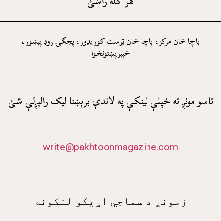
هر کله راشئ
باچا خان مرکز، باچا خان ټرست کوريډور، پجګۍ روډ پېښور،
خېبرپښتونخوا
تاسو مونږ ته خپلې لينکې په لاندې برېښنا ليک رالېږلې شئ
write@pakhtoonmagazine.com
زمونږ د سماجي اړيکو لنکونه