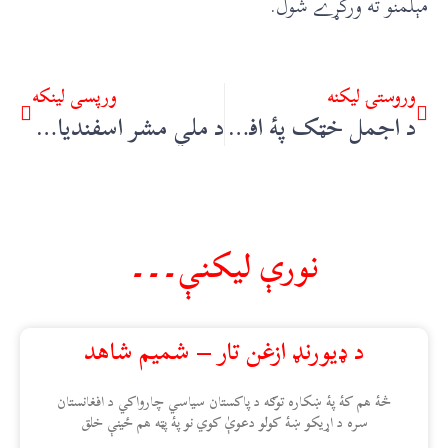
مېلمنو ته ورکړے شول.
وروستۍ ليکنه
ورپسې لينکه
د اجمل خټک پۀ افکارو کښې قامي او ملي رنګونه – پروفېسر ډاکټر عرفان خټک
د ملي مشر اسفندیار ولي خان د حرم سفر – ګوهر علي خان
نورې ليکنې۔۔۔
د ډيورنډ ازغن تار – شميم شاهد
څۀ هم کۀ پۀ ښکاره توګه د پاکستان سياسي چارواکي د افغانستان
سره د اړيکو ښۀ کولو دعوېٰ کوي نو پۀ پټه هم ځينې خلق