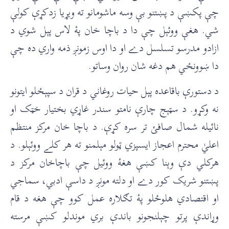
چې پکښې د پښتنو بې وسه ماشومانو ته ويړيا زدکړې کولې
شي. هغې ووئېل چې دا د باچا خان پۀ لاس پېل شوي د
ازادو مدرسو تسلسل دے او دا اوس زمونږ ذمه واري ده چې
دا ښوونځي هم دغه شان روان وساتو.
د دستورې باقاعده پېل حیات روغاني د قران د سپېځلو ايتونو
نه وکړو. د سټېج چارې نامتو سندر غاړي بختيار خټک او
نائیله شمال صافئ تر سره کړې. د باچا خان مرکز منتظم
اعليٰ محترم اعجاز ايسپزي ټولو مېلمنو ته هر کلے ووئېلو. د
هرکلي دې وېنا کښې هغۀ ووئیل چې باچاخان مرکز د
پښتنو شریک کور دے او دلته مونږ د داسې ادبي، سماجي
او اقتصادي هلوځلو پۀ تګلاره عمل کوو چې هغه د قام
وړاندې پرتو چېلنجونو باندې بري موندلو کښې مرسته