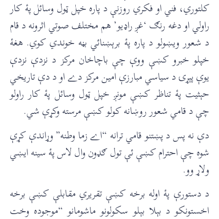
کلتوري، فني او فکري روزنې د پاره خپل ټول وسائل پۀ کار
راولي او دغه رنګ ‘غږ راډیو’ هم مختلف صوتي اثرونه د قام
د شعور ویښولو د پاره پۀ برېښنائي بڼه خوندي کوي. هغۀ
خپلو خبرو کښې ووې چې باچاخان مرکز د نزدې نزدې
یوې پېړۍ د سیاسي مبارزې امین مرکز دے او د دې تاریخي
حېثیت پۀ تناظر کښې مونږ خپل ټول وسائل پۀ کار راولو
چې د قامي شعور روښانه کولو کښې مرسته وکړې شي.
دې نه پس د پښتنو قامي ترانه “اے زما وطنه” وړاندې کړې
شوه چې احترام کښې ئې تول ګډون وال لاس پۀ سینه ایښي
ولاړ وو.
د دستورې پۀ اوله برخه کښې تقريري مقابلې کښې برخه
اخستونکو د بېلا بېلو سکولونو ماشومانو “موجوده وخت