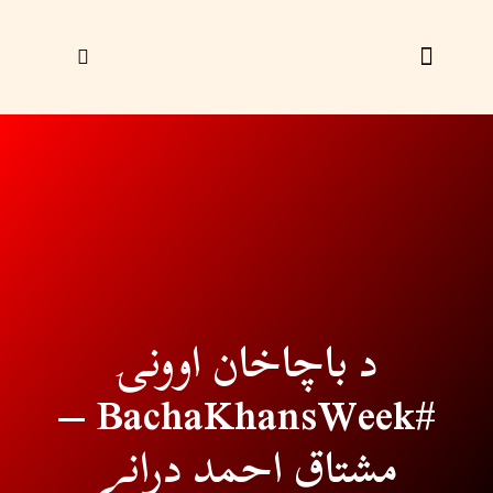
زړې ګڼې
ليک راؤلېږئ
د باچاخان اوونۍ
#BachaKhansWeek –
مشتاق احمد درانے