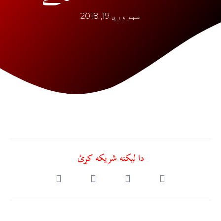
فبروري 19, 2018
دا ليکنه شريکه کړئ