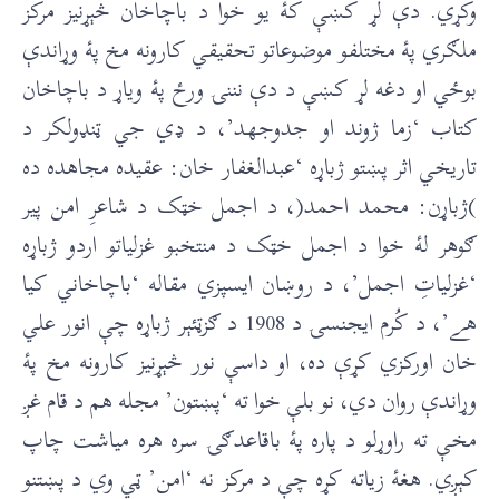
وکړي. دې لړ کښې کۀ یو خوا د باچاخان څېړنیز مرکز
ملګري پۀ مختلفو موضوعاتو تحقیقي کارونه مخ پۀ وړاندې
بوځي او دغه لړ کښې د دې نننۍ ورځ پۀ ویاړ د باچاخان
کتاب ‘زما ژوند او جدوجهد’، د ډي جي ټنډولکر د
تاریخي اثر پښتو ژباړه ‘عبدالغفار خان: عقیده مجاهده ده
)ژباړن: محمد احمد(، د اجمل خټک د شاعرِ امن پیر
ګوهر لۀ خوا د اجمل خټک د منتخبو غزلیاتو اردو ژباړه
‘غزلیاتِ اجمل’، د روښان ایسپزي مقاله ‘باچاخاني کیا
هے’، د کُرم ایجنسۍ د 1908 د ګزټئېر ژباړه چې انور علي
خان اورکزي کړې ده، او داسې نور څېړنیز کارونه مخ پۀ
وړاندې روان دي، نو بلې خوا ته ‘پښتون’ مجله هم د قام غږ
مخې ته راوړلو د پاره پۀ باقاعدګۍ سره هره میاشت چاپ
کېږي. هغۀ زیاته کړه چې د مرکز نه ‘امن’ ټي وي د پښتنو