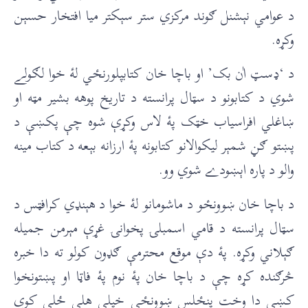
د عوامي نېشنل ګوند مرکزي ستر سېکتر ميا افتخار حسېن
وکړه.
د ‘ډسټ اٰن بک’ او باچا خان کتابپلورنځي لۀ خوا لګولے
شوي د کتابونو د سټال پرانسته د تاريخ پوهه بشير مټه او
ښاغلي افراسياب خټک پۀ لاس وکړې شوه چې پکښې د
پښتو ګڼ شمېر ليکوالانو کتابونه پۀ ارزانه بېعه د کتاب مينه
والو د پاره اېښودے شوي وو.
د باچا خان ښوونځو د ماشومانو لۀ خوا د هېنډي کرافټس د
سټال پرانسته د قامي اسمبلۍ پخوانۍ غړې مېرمن جميله
ګېلاني وکړه. پۀ دې موقع محترمې ګډون کولو ته دا خبره
څرګنده کړه چې د باچا خان پۀ نوم پۀ فاټا او پښتونخوا
کښې دا وخت پنځلس ښوونځي خپلې هلې ځلې کوي