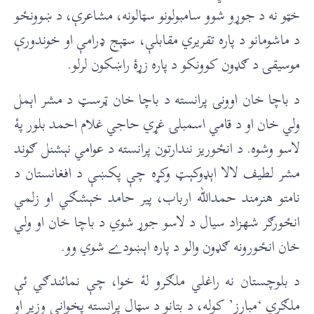
خټو نه د جوړو شوو سامبولونو سټالونه، مشاعرې، د ښوونځو
د ماشومانو د پاره تقريري مقابلې، سټېج ډرامې او خوندورې
موسيقۍ د ګډون کوونکو د پاره زړۀ راښکون لرلو.
د باچا خان اوونۍ پرانسته د باچا خان ټرسټ د مشر اېمل
ولي خان او د قامي اسمبلۍ غړي حاجي غلام احمد بلور پۀ
لاسو وشوه. د انځوريز نندارتون پرانسته د عوامي نېشنل ګوند
مشر لطيف لالا اېډوکېټ وکړه چې پکښې د افغانستان د
نامتو هنرمند حمدالله ارباب، پير حامد خېشګي او زلمي
انځورګر شهزاد سيال د لاسو جوړ شوي د باچا خان او ولي
خان انځورونه ګډون والو د پاره اېښودے شوي وو.
د بلوچستان نه راغلي ملګرو لۀ خوا، چې نمائندګي ئې
ملګري ‘مبارز’ کوله، د بتانو د سټال پرانسته پخواني وزير او