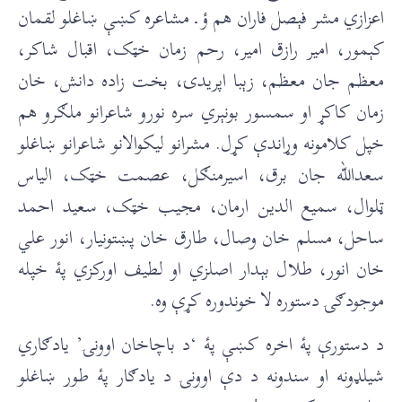
اعزازي مشر فېصل فاران هم ؤ ـ مشاعره کښې ښاغلو لقمان
کېمور، امیر رازق امیر، رحم زمان خټک، اقبال شاکر،
معظم جان معظم، زېبا اپریدۍ، بخت زاده دانش، خان
زمان کاکړ او سمسور بونېري سره نورو شاعرانو ملګرو هم
خپل کلامونه وړاندې کړل. مشرانو لیکوالانو شاعرانو ښاغلو
سعدالله جان برق، اسیرمنګل، عصمت خټک، الیاس
ټلوال، سمیع الدین ارمان، مجیب خټک، سعید احمد
ساحل، مسلم خان وصال، طارق خان پښتونیار، انور علي
خان انور، طلال بېدار اصلزي او لطیف اورکزي پۀ خپله
موجودګۍ دستوره لا خوندوره کړې وه.
د دستورې پۀ اخره کښې پۀ ‘د باچاخان اوونۍ’ یادګاري
شیلډونه او سندونه د دې اوونۍ د یادګار پۀ طور ښاغلو