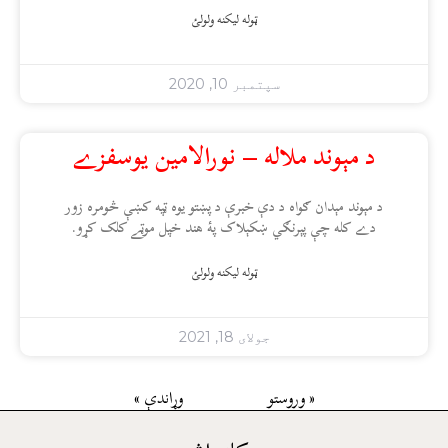
ټوله ليکنه ولولئ
سپتمبر 10, 2020
د مېوند ملاله – نورالامين يوسفزے
د مېوند مېدان ګواه د دې خبرې د پښتو يوه ټپه کښې څومره زور
دے کله چې پېرنګي ښکېلاک پۀ هند خپل موټے کلک کړو.
ټوله ليکنه ولولئ
جولای 18, 2021
« وروستو
وړاندې »