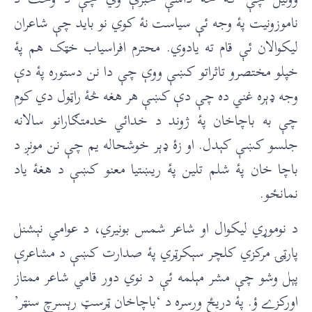
ناموزونیت پۀ وجه ئې سیاست نۀ کوي نو باید چې شاعران
لیکوالان ئې قام ته یادوي. محترم افراسیاب خټک هم پۀ
خپلو مختصرو تاثراتو کښې ووې چې دا نن دستوره پۀ دې
وجه ډېره غني ده چې دې کښې هر هغه څۀ راټول دي کوم
چې به باچاخان پۀ ژوند د خدائي خدمتګارانو سالانه
جلسو کښې کېدل. او زۀ ډېر خوشحاله يم چې نن مونږ د
باچا خان پۀ شلم تلين پۀ ریښتيا معنو کښې د هغۀ ياد
نمانځو.
د نوموړي ليکوال او شاعر شمس بونيري، د عوامي نېشنل
پارټۍ مرکزي کلچر سېکرټري پۀ صدارت کښې د مشاعرې
پېل وشو چې مشر مېلمه ئې د نوي دور قامي شاعر ممتاز
اورکزے ؤ. پۀ دریځ ورسره د ‘باچاخان ټرسټ رېسرچ سنټر’