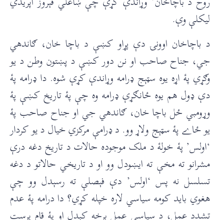
روح د باچاخان’ وړاندې کړې چې ښاغلي فېروز اپریدي
لیکلې وې.
د باچاخان اوونۍ دې پړاو کښې د باچا خان، ګاندهي
جي، جناح صاحب او نن دور کښې د پښتون وطن د يو
وګړي پۀ اړه يوه سټېج ډرامه وړاندې کړې شوه. دا ډرامه پۀ
دې ډول هم يوه ځانګړې ډرامه وه چې پۀ تاريخ کښې پۀ
وړومبي ځل باچا خان، ګاندهي جي او جناح صاحب پۀ
يو ځاے پۀ سټېج ولاړ وو. د ډرامې مرکزي خیال د یو کردار
‘اولس’ پۀ خولۀ د ملک موجوده حالات د تاریخ دغه درې
مشرانو ته مخې ته ایښودل وو او د تاریخي حالاتو د دغه
تسلسل نه پس ‘اولس’ دې فېصلې ته رسېدل وو چې
هغوي باید کومه سیاسي لاره خپله کړي؟ دا درامه پۀ عدم
تشدد عمل، د سیاسي عمل برخه کېدل او پۀ قام پرست