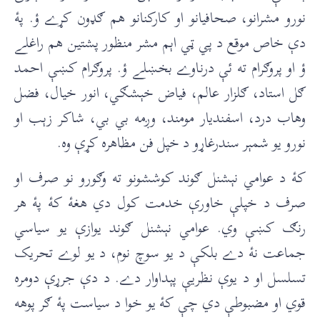
نورو مشرانو، صحافيانو او کارکنانو هم ګډون کړے ؤ. پۀ
دې خاص موقع د پي ټي اېم مشر منظور پشتين هم راغلے
ؤ او پروګرام ته ئې درناوے بخښلے ؤ. پروګرام کښې احمد
ګل استاد، ګلزار عالم، فياض خېشګي، انور خيال، فضل
وهاب درد، اسفنديار مومند، وږمه بي بي، شاکر زېب او
نورو يو شمېر سندرغاړو د خپل فن مظاهره کړې وه.
کۀ د عوامي نېشنل ګوند کوششونو ته وګورو نو صرف او
صرف د خپلې خاورې خدمت کول دي هغۀ کۀ پۀ هر
رنګ کښې وي. عوامي نېشنل ګوند يوازې يو سياسي
جماعت نۀ دے بلکې د يو سوچ نوم، د يو لوے تحريک
تسلسل او د يوې نظريې پېداوار دے. د دې جرړې دومره
قوي او مضبوطې دي چې کۀ يو خوا د سياست پۀ ګر پوهه