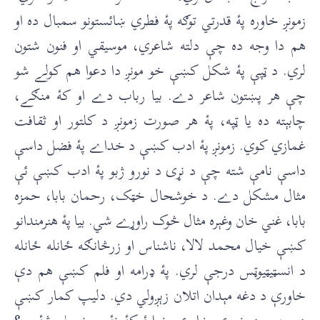
زمونږ خاوره پۀ قدرتي توګه پۀ فطري ښائستونو سمبال ده او
هم دا وجه ده چې دلته شاعري، موسيقي او فنون شتون
لري. د ټپې پۀ شکل کښې خو مونږ دا دعوا هم کولے شو
چې هر پښتون شاعر دے. بيا رباب دے او کۀ منګے،
چابېته ده يا ټپه، پۀ هر صورت زمونږ د کلتور او ثقافت
غمازي کوي. زمونږ پۀ ادب کښې د خداے پۀ فضل داسې
داسې نامې شته چې د نړۍ د نورو ژبو پۀ ادب کښې ئې
مثال مشکل دے. د خوشحال خټک، رحمان بابا، حمزه
بابا، غني خان وغېره مثال څوک راوړے شي. بيا پۀ هنرمندانو
کښې خيال محمد لالا، ناشناس او زرڅانګه ځانله ځانله
د انسټيټيوټس درجې لري. پۀ ډرامه او فلم کښې هم دې
خاورې د دغه مېدان اتلان زېږولي دي. دليپ کمار کښې