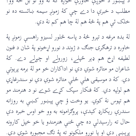
د پېښور د خوږې خاورې خواږۀ کۀ نۀ وو نو بل څۀ وو؟
مطلب د خبرې دا دے چې کۀ زمونږ سيمه ښائسته ده نو
خلک ئې هم پۀ څۀ هم لۀ چا هم کم نۀ دي.
لۀ بده مرغه د تېرو څۀ د پاسه څلور لسيزو راهسې زمونږ پۀ
خاوره د ترهګرۍ جنګ د ژوند د نورو اړخونو پۀ شان د فنون
لطيفه اړخ هم ډېر ځپلے، زورولے او چېړلے دے. کۀ
شاعران مو متاثره شوي دي نو اداکاران خو مو لۀ برمه پرېوتې
دي. کۀ د موسيقۍ هلې ځلې متاثره شوي دي نو سندرغاړي
هم لولپه دي. کۀ فنکار سپک کړے شوے نو د هنرمند مو
هم تپوس نۀ کوي. يو وخت ؤ چې پېښور کښې به روزانه
سندرې رېکارډ کېدې، پروګرامونه به وو خو اوس خبره دې
حال ته رارسېدلې ده چې ځنې هنرمندو يا خو خپل کارونه
پرېښي دي او يا نورو ملکونو ته پۀ تګ مجبوره شوي دي.