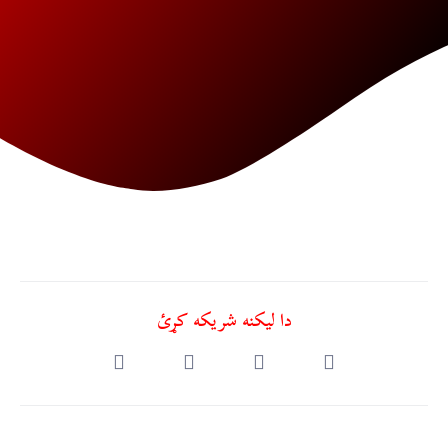
دا ليکنه شريکه کړئ