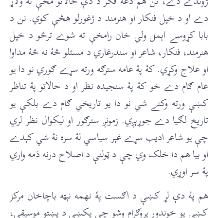
ژوندے دے، نن هم دغه فکر د دې حالاتو مخې ته ولاړ
دے او د خپل فنکار او هنرمند د ژغورلو هڅې کوي. نن د
بابا کړوسے اېمل ولي خان رامخې ته شوے ترڅو د خپل
هنرمند، فنکار، شاعر او سندرغاري د مسئلو څۀ نه څۀ مداوا
او علاج وکړي. کۀ پۀ عامه سترګه ورته سړے ګوري نو دا يو
عام ګام دے خو کۀ پۀ سنجيده نظر او د حالاتو پۀ تناظر
کښې ورته وکتے شي نو دا يو تاريخي ګام دے بلکې يو
تاريخ لګيا دے جوړېږي. زمونږ سترګور او ليکوال نظر لري
چې يو شاعر اديب سړے غېر سياسي لۀ سره نۀ شي کېدے
او بيا هم دا خلک وي چې د ټولنې د اصلاح درنه ذمه واري
پۀ سر اوړي.
هم پۀ دې لړ کښې د اګست پۀ نهمه نېټه باچاخان مرکز
کښې يو خوندور پروګرام وشو چې پکښې د پښتو موسيقۍ،