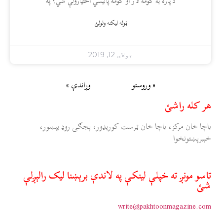
د پاره به کومه لار او کومه پاليسي اختيارولې شي؟ پۀ
ټوله ليکنه ولولئ
جولای 12, 2019
« وروستو
وړاندې »
هر کله راشئ
باچا خان مرکز، باچا خان ټرست کوريډور، پجګۍ روډ پېښور،
خېبرپښتونخوا
تاسو مونږ ته خپلې لينکې په لاندې برېښنا ليک رالېږلې
شئ
write@pakhtoonmagazine.com