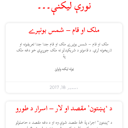
نورې ليکنې۔۔۔
ملک او قام – شمس بونېرے
ملک او قام – شمس بونېرے ملک او قام جدا جدا تعريفونه او
تاريخونه لري. د قامونو د شريکېدلو نه ملک جوړېږي خو دغه ملک
پۀ
ټوله ليکنه ولولئ
دسمبر 18, 2017
د ‘پښتون’ مقصد او لار – اسرار د طورو
د “پښتون” اجراء پۀ څۀ مقصد شوې وه او د دغه مقصد د حاصلولو