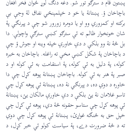
پښتون قام د سترګو تور شو. دغه دنګ لوړ ځوان فخر افغان
باچاخان ؤ. پښتانۀ يا خو د خپلمېنځي نفاق لۀ وجې بې
برکته او کمزوري وو او يا دومره زورور شو چې د پېرنګي پۀ
شان خونخوار ظالم ته ئې سترګو کښې سترګې واچولې. دا
بل څۀ نۀ وو بلکې د دې خاورې خپله وينه او جوش ؤ چې
د باچاخان پۀ شکل کښې مخې ته راغله. باچاخان به خبره
کوله، پۀ دليل به ئې کوله، پۀ استقامت به ئې کوله او د
صبر پۀ هنر به ئې کوله. باچاخان پښتانۀ پوهه کړل چې دا
خاوره د دوي ده، د پېرنګي نۀ ده، پښتانۀ ئې پوهه کړل چې
تاسو غلامان نۀ يئ بلکې د دې خاورې مالکان يئ، پښتانۀ
ئې پوهه کړل چې ستاسو حقونه څۀ دي، پوهه ئې کړل چي
خپل حق به څنګه غواړئ، پښتانۀ ئې پوهه کړل چې دوي
ته د څۀ ضرورت دے، پۀ سياست کولو ئې خبر کړل، د