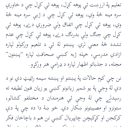
تعليم پۀ ارزښت ئې پوهه کړل، پوهه ئې کړل چې د خاورې
سره مينه څۀ وي، پوهه ئې کړل چې د ژبې سره مينه څۀ
وي، پوهه ئي کړل چې اتفاق ولې ضروري دے، پوهه ئې
کړل چې جنګ ولې بدرنګ دے، پوهه ئې کړل چې عدم
تشدد څۀ معني لري. پښتنو لۀ ئې د تلعيم ورکولو لپاره
ازادې مدرسې، خپله ژبه کښې صحافت لپاره “پښتون”
مجله، د جذباتو اظهار لپاره د ډرامې هنر ورکړو.
نن چې کوم حالات پۀ پښتنو او پښتنه سيمه راټيټ دي نو د
دې لۀ وجې پۀ يو شمېر زيانونو کښې يو زيان فنون لطيفه ته
رسېدلے چې لۀ وجې ئې هنرمندان د مختلفو کشالو،
ستونزو او مصيبتونو ښکار دي. خو ښۀ دا ده چې پۀ دې
کرکجن او کړکېچن چاپېريال کښې نن هم د باچاخان فکر