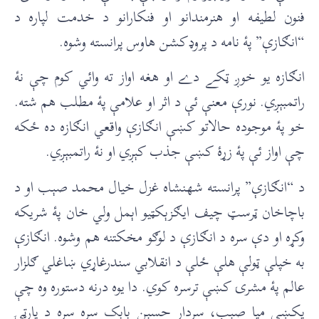
فنون لطيفه او هنرمندانو او فنکارانو د خدمت لپاره د
“انګازې” پۀ نامه د پروډکشن هاوس پرانسته وشوه.
انګازه يو خوږ ټکے دے او هغه اواز ته وائي کوم چې نۀ
راتمبېږي. نورې معنې ئې د اثر او علامې پۀ مطلب هم شته.
خو پۀ موجوده حالاتو کښې انګازې واقعي انګازه ده ځکه
چې اواز ئې پۀ زړۀ کښې جذب کېږي او نۀ راتمبېږي.
د “انګازې” پرانسته شهنشاه غزل خيال محمد صېب او د
باچاخان ټرسټ چيف ايګزېکټيو اېمل ولي خان پۀ شريکه
وکړه او دې سره د انګازې د لوګو مخکتنه هم وشوه. انګازې
به خپلې ټولې هلې ځلې د انقلابي سندرغاړي ښاغلي ګلزار
عالم پۀ مشرۍ کښې ترسره کوي. دا يوه درنه دستوره وه چې
پکښې ميا صېب، سردار حسېن بابک سره سره د پارټۍ