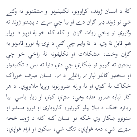
کۀ د انسان ژوند، کړاوونو، تکليفونو او مشقتونو ته وکتے
شي نو ژوند ډېر ګران دے او بيا چې سړے د پښتنو ژوند ته
وګوري نو بېخي زيات ګران او کله کله خو پۀ اوږو د اوړلو
هم قابل نۀ وي. دا نۀ وايم چې ګنې د نړۍ پۀ نورو قامونو به
ګران وخت، مشکلات او تکليفونه نۀ راځي خو چې
پښتون ته ګورو نو ښکاري چې دې دنيا ته بس د تکليفونو
او سختيو ګاللو لپارے راغلے دے. انسان صرف خوراک
څکاک نۀ کوي او نۀ ورته ضرورتونه وېړيا ملاوېږي. د هر
کار لپاره ضرور منډه وهي، ستړې کوي او زيار باسي. بيا
زياتره خلک د بېلا بېلو کورنيو، کاروباري او نورو مسئلو او
ستونزو ښکار وي ځکه نو انسان کله کله د ژوند څخه
سټرے شي، دمه غواړي، تنګ شي، سکون او ارام غواړي،