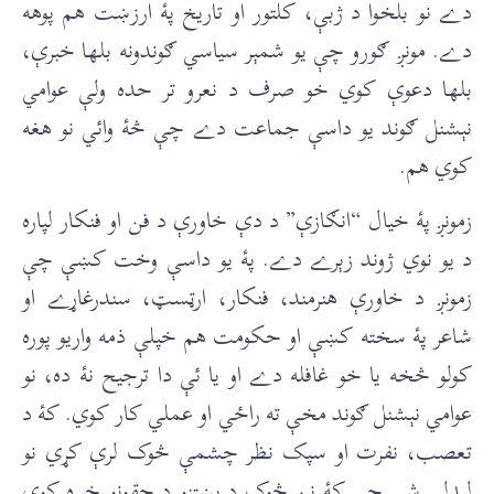
دے نو بلخوا د ژ‌بې، کلتور او تاريخ پۀ ارزښت هم پوهه
دے. مونږ ګورو چې يو شمېر سياسي ګوندونه بلها خبرې،
بلها دعوې کوي خو صرف د نعرو تر حده ولې عوامي
نېشنل ګوند يو داسې جماعت دے چې څۀ وائي نو هغه
کوي هم.
زمونږ پۀ خيال “انګازې” د دې خاورې د فن او فنکار لپاره
د يو نوي ژوند زېرے دے. پۀ يو داسې وخت کښې چې
زمونږ د خاورې هنرمند، فنکار، ارټسټ، سندرغاړے او
شاعر پۀ سخته کښې او حکومت هم خپلې ذمه واريو پوره
کولو څخه يا خو غافله دے او يا ئې دا ترجيح نۀ ده، نو
عوامي نېشنل ګوند مخې ته راځي او عملي کار کوي. کۀ د
تعصب، نفرت او سپک نظر چشمې څوک لرې کړي نو
ليدلے شي چې کۀ نن څوک د پښتنو د حقونو خبره کوي