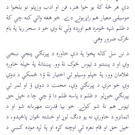
دې هر څۀ کۀ يو خوا هنر، فن او ادب وزپلو نو بلخوا د
موسيقۍ معيار هم راپرېوتے دے. خو هغه وائي کنه چې کۀ
د ظلم شپه څومره هم اوږده ولې نۀ وي خو د سحر رڼا پۀ بام
څرک ضرور وهي.
د نن سل کاله پخوا پۀ دې خاوره د پېرنګي پنجې ښخې
وې او د پښتنو د تپوس څوک نۀ وو. پښتانۀ پۀ خپله خاوره
غلامان وو، پۀ خپلو وسيلو ئې اختيار نۀ ؤ؛ ځمکې د دوي
وې خو مزې د پېرنګي وې، محنت د دوي ؤ او ثمر ئې
پېرنګي خوړلو. د ظلم د پاسه ظلم دا ؤ چې چا د خپل حق
تپوس هم نۀ شو کولے. خو بيا قدرت مهربانه شو او د
اتمانزو د خاورې نه يو دنګ لوړ او خشته ځوان پاڅېدو، د
خپل حق او قام نعره ئې اوچته کړه او پۀ لږه موده کښې د