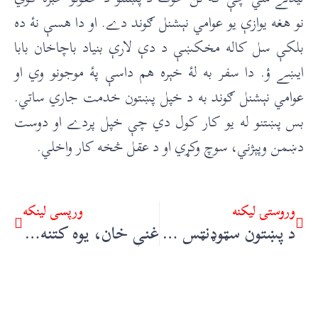
نو هغه يوازې يو عوامي نېشنل ګوند دے. او دا هسې نۀ ده
بلکې سل کاله مخکښې د دې لارې بنياد باچاخان بابا
ايښے ؤ. دا سفر به لۀ خېره هم داسې پۀ موجونو وي او
عوامي نېشنل ګوند به د خپل پښتون خدمت جاري ساتي.
بس پښتنو له يو کار کول دي چې خپل پردے او دوست
دښمن وپېژني، سوچ وکړي او د عقل څخه کار واخلي.
وروستۍ ليکنه
ورپسې لينکه
د پښتون سټوډنټس فېډرېشن د 2021 د کال نوې کابينه – علي يوسفزے
غني خان، يوه کتنه – مولانا محمد يوسف بونېرے، کوالالمپور