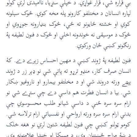
بې قراره شي، قرار غواړي. د خپلې ستړيا، ناامېدۍ لرې کولو
لپاره انسانان د مختلفو کارونو پله مخه کوي. څوک سېلونه
کوي او خشته ځايونو ته ځي، څوک بنډارونه جوړوي او
څوک د موسيقۍ نه خوندونه اخلي او څوک د فنون لطيفه پۀ
رنګونو کښې ځان ورکوي.
فنون لطيفه پۀ ژوند کښې د مهين احساس زېرے دے. کۀ
انسان صرف کار، منډو ترړو ته پاتې شي نو ډېر زر د ژوند
پېټے ورته دروند شي او د مخلتفو بيمارو او ناروغيو ښکار
شي. بيا د انسان فطرت هم داسې دے چې ستړے شي نو
ارام سره سره ځنې د داسې شيانو طلب محسوسوي چې
بدني ارام سره سره ورته ارواحي او نفسياتي ارام ترلاسه شي.
کومو ټولنو کښې چې فنون لطيفه شتون لري نو هغه خلک
د ښۀ مزاج څښتنان وي، د مسکا او خندا علامتونه وي.