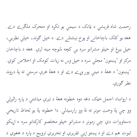
رحمت شاه قرېشي د ټانک د سیمې یو تکړه او متحرک ملګرے دے.
هغه یو کلک باچاخانے او پوخ نېشنلے دے. د خپل ګوند، خپلې نظریې،
خپل بېرغ او خپلو مشرانو سره بې کچه سُوچه مینه لري. هغه د باچاخان
مرکز او ‘پښتون’ مجلې سره د خپل وس نه زیات کومک او اخلاص کوي.
‘پښتون’ د هغۀ د مینې پور وړے دے او د هغۀ هرې مرستې ته پۀ دروند
نظر ګوري.
د ارواښاد اجمل خټک دغه دوه خطونه هغۀ د تېرې میاشتې د پاره رالېږلي
وو چې پۀ وخت مونږ ته نۀ وو رارسېدلي. دا خطونه پۀ یو لحاظ تاریخي
دستاوېزات دي چې زمونږ د مشرانو خپلو مخلصو کارکنانو سره د اړیکو
ثبوت هم دے او د پښتو ژبې تقریري او تحریري ترویج د پاره د هغوي د