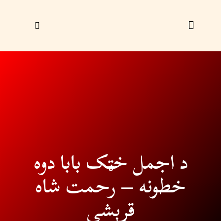
زړې ګڼې
ليک راؤلېږئ
د اجمل خټک بابا دوه
خطونه – رحمت شاه
قرېشي