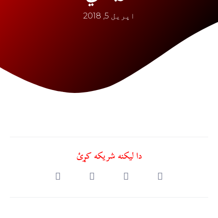
اپریل 5, 2018
دا ليکنه شريکه کړئ