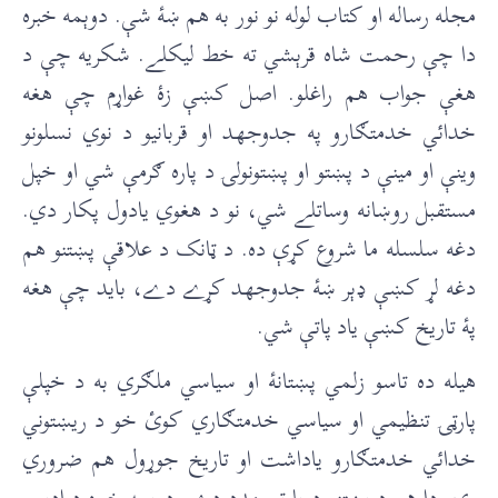
مجله رساله او کتاب لوله نو نور به هم ښۀ شې. دوېمه خبره
دا چې رحمت شاه قرېشي ته خط ليکلے. شکريه چې د
هغې جواب هم راغلو. اصل کښې زۀ غواړم چې هغه
خدائي خدمتګارو په جدوجهد او قربانیو د نوي نسلونو
وينې او مينې د پښتو او پښتونولۍ د پاره ګرمې شي او خپل
مستقبل روښانه وساتلے شي، نو د هغوي يادول پکار دي.
دغه سلسله ما شروع کړې ده. د ټانک د علاقې پښتنو هم
دغه لړ کښې ډېر ښۀ جدوجهد کړے دے، باید چې هغه
پۀ تاريخ کښې ياد پاتې شي.
هيله ده تاسو زلمي پښتانۀ او سياسي ملګري به د خپلې
پارټۍ تنظيمي او سياسي خدمتګاري کوئ خو د ريښتوني
خدائي خدمتګارو ياداشت او تاريخ جوړول هم ضروري
وي. دا هم د پښتنو د پارټۍ مدد دے. درېمه خبره د اديب