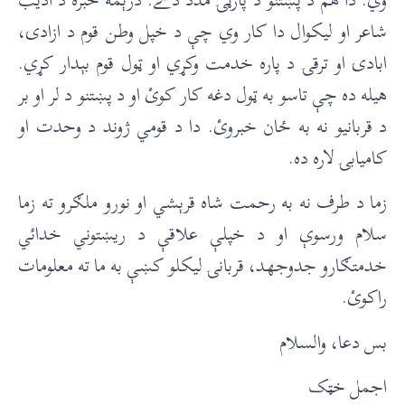
شاعر او ليکوال دا کار وي چې د خپل وطن قوم د ازادۍ،
ابادۍ او ترقۍ د پاره خدمت وکړي او ټول قوم بېدار کړي.
هيله ده چې تاسو به ټول دغه کار کوئ او د پښتنو د لر او بر
د قربانیو نه به ځان خبروئ. دا د قومي ژوند د وحدت او
کاميابۍ لاره ده.
زما د طرف نه به رحمت شاه قرېشي او نورو ملګرو ته زما
سلام ورسوې او د خپلې علاقې د ريښتوني خدائي
خدمتګارو جدوجهد، قربانۍ ليکلو کښې به ما ته معلومات
راکوئ.
بس دعا، والسلام
اجمل خټک