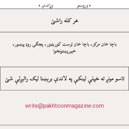
« وروستو
وړاندې »
هر کله راشئ
باچا خان مرکز، باچا خان ټرست کوريډور، پجګۍ روډ پېښور،
خېبرپښتونخوا
تاسو مونږ ته خپلې لينکې په لاندې برېښنا ليک رالېږلې شئ
write@pakhtoonmagazine.com