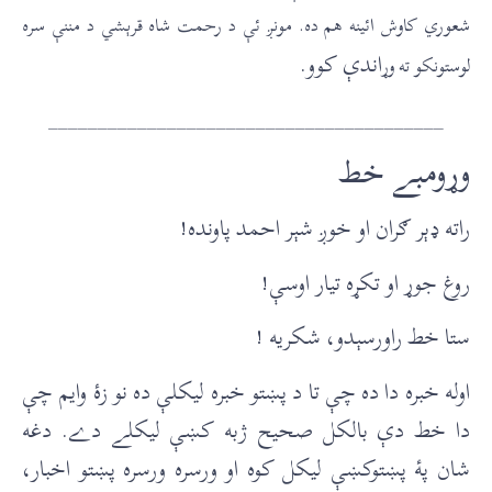
شعوري کاوش ائینه هم ده. مونږ ئې د رحمت شاه قرېشي د مننې سره
اندې کوو.
لوستونکو ته وړ
________________________________________
وړومبے خط
راته ډېر ګران او خوږ شېر احمد پاونده!
روغ جوړ او تکړه تيار اوسې!
ستا خط راورسېدو، شکريه !
اوله خبره دا ده چې تا د پښتو خبره ليکلې ده نو زۀ وايم چې
دا خط دې بالکل صحيح ژبه کښې ليکلے دے. دغه
شان پۀ پښتوکښې ليکل کوه او ورسره ورسره پښتو اخبار،