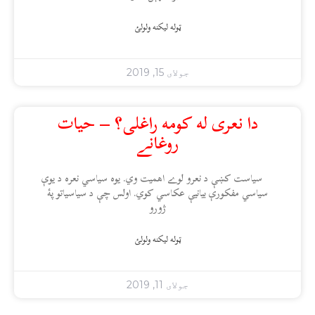
ټوله ليکنه ولولئ
جولای 15, 2019
دا نعری له کومه راغلی؟ – حیات
روغانے
سیاست کښې د نعرو لوے اهمیت وي. یوه سیاسي نعره د یوې
سیاسي مفکورې بیانیې عکاسي کوي. اولس چې د سیاسیاتو پۀ
ژورو
ټوله ليکنه ولولئ
جولای 11, 2019