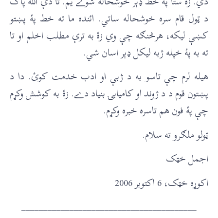
دي. زۀ ستا پۀ خط ډېر خوشحاله شوے يم. تا دې الله پاک
د ټول قام سره خوشحاله ساتي. ائنده ما ته خط پۀ پښتو
کښې ليکه، هرڅنګه چې وي زۀ به ترې مطلب اخلم او تا
ته به پۀ خپله ژبه ليکل ډېر اسان شي.
هيله لرم چې تاسو به د ژبې او ادب خدمت کوئ. دا د
پښتون قوم د د ژوند او کاميابۍ بنياد دے. زۀ به کوشش وکړم
چې پۀ فون هم تاسره خبره وکړم.
ټولو ملګرو ته سلام.
اجمل خټک
اکوړه خټک، 6 اکتوبر 2006
________________________________________