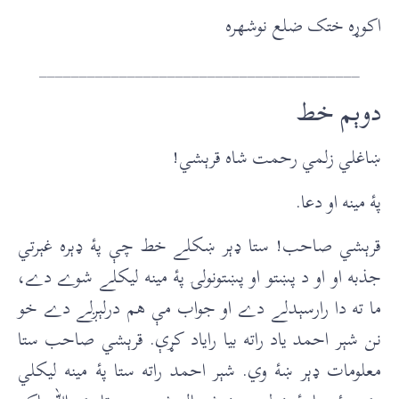
اکوړه ختک ضلع نوشهره
________________________________________
دوېم خط
ښاغلي زلمي رحمت شاه قرېشي!
پۀ مينه او دعا.
قرېشي صاحب! ستا ډېر ښکلے خط چې پۀ ډېره غېرتي
جذبه او او د پښتو او پښتونولۍ پۀ مينه ليکلے شوے دے،
ما ته دا رارسېدلے دے او جواب مې هم درلېږلے دے خو
نن شېر احمد ياد راته بيا راياد کړې. قرېشي صاحب ستا
معلومات ډېر ښۀ وي. شېر احمد راته ستا پۀ مينه ليکلي