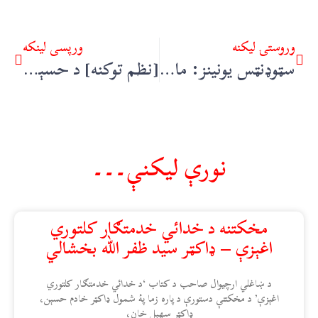
وروستۍ ليکنه
ورپسې لينکه
سټوډنټس یونینز: مارشل لاء، عدالت او جمهوریت – سلېمان ایسپزے
[نظم توکنه] د حسېن احمد صادق د نظم “پوډري” – فېصل فاران
نورې ليکنې۔۔۔
مخکتنه د خدائي خدمتګار کلتوري
اغېزې – ډاکټر سید ظفر الله بخشالي
د ښاغلي ارچيوال صاحب د کتاب ‘د خدائي خدمتګار کلتوري
اغېزې’ د مخکتنې دستورې د پاره زما پۀ شمول ډاکټر خادم حسېن،
ډاکټر سهېل خان،