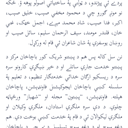
پردے ئې پېژندو، د ټولنې پۀ ساختياتي اصولو پوهه ؤ. ځکه
نو مونږ ګورو چې د محمود مخفي صېب، خليق صېب،
اکبر، فدا صېب، شاد محمد مېږے، اجمل خټک، غني
خان، قلندر مومند، سېف الرحمان سليم، سائل صېب او
روښان يوسفزي پۀ شان شاعران ئې قام له ورکړل.
نن سل کاله پس هم د پښتنو شريک کور باچاخان مرکز د
پښتنو خدمت جاري ساتلے او د خېر ښېګړې کارونو سره
سره د ريسکيو ارګان خدائي خدمتګار تنظيم، د تعليم پۀ
سلسله کښې باچاخان ايجوکېشنل فاونډېشن، پاچاخان
هېلته. فاونډېشن، “پښتون” مجله او “شهباز” ورځپاڼه
چلوي. د دې سره ملګري استادان، ملګري وکيلان او
ملګري ليکوالان ئې د قام پۀ خدمت کښې بوخت دي. هم
دغه سوچ او د دغه سوچ تسلسل دے چې د باچاخان