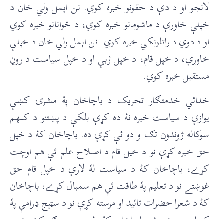
لانجو او د دې د حقونو خبره کوي. نن اېمل ولي خان د
خپلې خاورې د ماشومانو خبره کوي، د ځوانانو خبره کوي
او د دوي د راتلونکي خبره کوي. نن اېمل ولي خان د خپلې
خاورې، د خپل قام، د خپل ژبې او د خپل سياست د روڼ
مستقبل خبره کوي.
خدائي خدمتګار تحريک د باچاخان پۀ مشرۍ کښې
يوازې د سياست خبره نۀ ده کړې بلکې د پښتنو د کلهم
سوکاله ژوندون تګ و دو ئې کړې ده. باچاخان کۀ د خپل
حق خبره کړې نو د خپل قام د اصلاح علم ئې هم اوچت
کړے، باچاخان کۀ د سياست لۀ لارې د خپل قام حق
غوښتے نو د تعليم پۀ طاقت ئې هم سمبال کړے، باچاخان
کۀ د شعرا حضرات تائيد او مرسته کړې نو د سټېج ډرامې پۀ