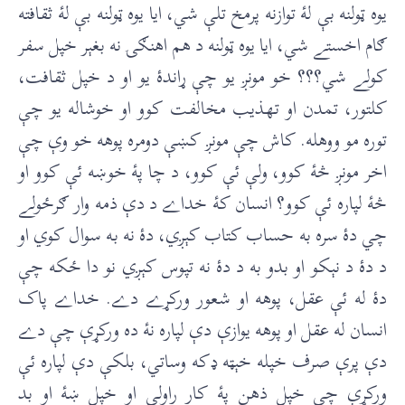
يوه ټولنه بې لۀ توازنه پرمخ تلې شي، ايا يوه ټولنه بې لۀ ثقافته
ګام اخستے شي، ايا يوه ټولنه د هم اهنګۍ نه بغېر خپل سفر
کولے شي؟؟؟ خو مونږ يو چې ړاندۀ يو او د خپل ثقافت،
کلتور، تمدن او تهذيب مخالفت کوو او خوشاله يو چې
توره مو ووهله. کاش چې مونږ کښې دومره پوهه خو وې چې
اخر مونږ څۀ کوو، ولې ئې کوو، د چا پۀ خوښه ئې کوو او
څۀ لپاره ئې کوو؟ انسان کۀ خداے د دې ذمه وار ګرځولے
چي دۀ سره به حساب کتاب کېږي، دۀ نه به سوال کوي او
د دۀ د نېکو او بدو به د دۀ نه تپوس کېږي نو دا ځکه چې
دۀ له ئې عقل، پوهه او شعور ورکړے دے. خداے پاک
انسان له عقل او پوهه يوازې دې لپاره نۀ ده ورکړې چې دے
دې پرې صرف خپله خېټه ډکه وساتي، بلکې دې لپاره ئې
ورکړې چې خپل ذهن پۀ کار راولي او خپل ښۀ او بد