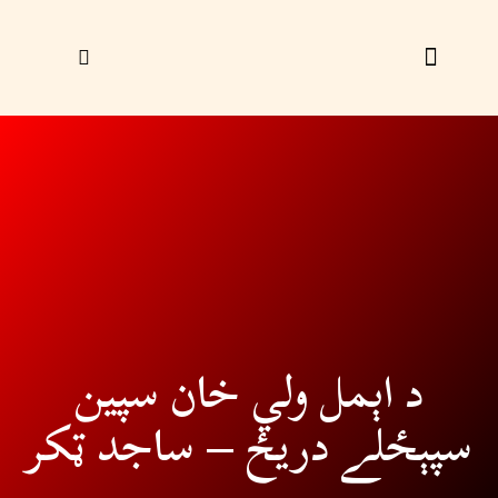
زړې ګڼې
ليک راؤلېږئ
د اېمل ولي خان سپين
سپېځلے دريځ – ساجد ټکر