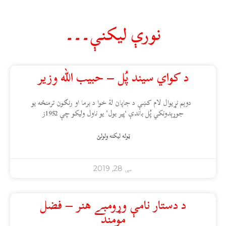
نورې ليکنې۔۔۔
د کواي سیند پُل – حبیب الله وزیر
دوېم نړیوال لام کښې د جاپان لۀ خوا د برما او رنګون ترمنځه یو
جوړېدونکي پُل باندې ‘پیر بول’ یو ناول ولیکو چې 1952ز
ټوله ليکنه ولولئ
مې 28, 2019
د دستار نامې وړومبے هنر – فضل
مومند