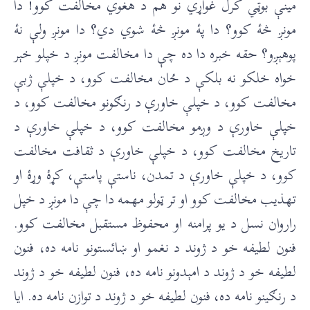
مينې بوټي کرل غواړي نو هم د هغوي مخالفت کوو! دا
مونږ څۀ کوو؟ دا پۀ مونږ څۀ شوي دي؟ دا مونږ ولې نۀ
پوهېږو؟ حقه خبره دا ده چې دا مخالفت مونږ د خپلو خېر
خواه خلکو نه بلکې د ځان مخالفت کوو، د خپلې ژبې
مخالفت کوو، د خپلې خاورې د رنګونو مخالفت کوو، د
خپلې خاورې د وږمو مخالفت کوو، د خپلې خاورې د
تاريخ مخالفت کوو، د خپلې خاورې د ثقافت مخالفت
کوو، د خپلې خاورې د تمدن، ناستې پاستې، کړۀ وړۀ او
تهذيب مخالفت کوو او تر ټولو مهمه دا چې دا مونږ د خپل
راروان نسل د يو پرامنه او محفوظ مستقبل مخالفت کوو.
فنون لطيفه خو د ژوند د نغمو او ښائستونو نامه ده، فنون
لطيفه خو د ژوند د امېدونو نامه ده، فنون لطيفه خو د ژوند
د رنګينو نامه ده، فنون لطيفه خو د ژوند د توازن نامه ده. ايا