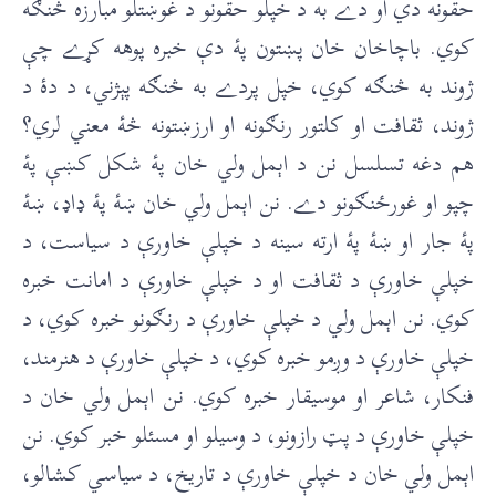
حقونه دي او دے به د خپلو حقونو د غوښتلو مبارزه څنګه
کوي. باچاخان خان پښتون پۀ دې خبره پوهه کړے چې
ژوند به څنګه کوي، خپل پردے به څنګه پېژني، د دۀ د
ژوند، ثقافت او کلتور رنګونه او ارزښتونه څۀ معني لري؟
هم دغه تسلسل نن د اېمل ولي خان پۀ شکل کښې پۀ
چپو او غورځنګونو دے. نن اېمل ولي خان ښۀ پۀ ډاډ، ښۀ
پۀ جار او ښۀ پۀ ارته سينه د خپلې خاورې د سياست، د
خپلې خاورې د ثقافت او د خپلې خاورې د امانت خبره
کوي. نن اېمل ولي د خپلې خاورې د رنګونو خبره کوي، د
خپلې خاورې د وږمو خبره کوي، د خپلې خاورې د هنرمند،
فنکار، شاعر او موسيقار خبره کوي. نن اېمل ولي خان د
خپلې خاورې د پټ رازونو، د وسيلو او مسئلو خبر کوي. نن
اېمل ولي خان د خپلې خاورې د تاريخ، د سياسي کشالو،