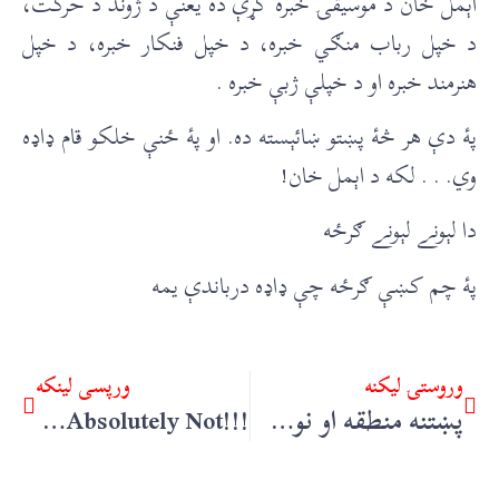
اېمل خان د موسيقۍ خبره کړې ده يعنې د ژوند د حرکت،
د خپل رباب منګي خبره، د خپل فنکار خبره، د خپل
هنرمند خبره او د خپلې ژبې خبره .
پۀ دې هر څۀ پښتو ښائېسته ده. او پۀ ځنې خلکو قام ډاډه
وي. . . لکه د اېمل خان!
دا لېونے لېونے ګرځه
پۀ چم کښې ګرځه چې ډاډه درباندې يمه
وروستۍ ليکنه
ورپسې لينکه
پښتنه منطقه او نوے چاپېريال – مولانا خانزېب
!!!Absolutely Not – پښتون