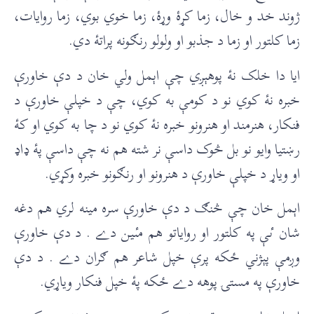
ژوند خد و خال، زما کړۀ وړۀ، زما خوي بوي، زما روايات،
زما کلتور او زما د جذبو او ولولو رنګونه پراتۀ دي.
ايا دا خلک نۀ پوهېږي چې اېمل ولي خان د دې خاورې
خبره نۀ کوي نو د کومې به کوي، چې د خپلې خاورې د
فنکار، هنرمند او هنرونو خبره نۀ کوي نو د چا به کوي او کۀ
رښتيا وايو نو بل څوک داسې نر شته هم نه چې داسې پۀ ډاډ
او وياړ د خپلې خاورې د هنرونو او رنګونو خبره وکړي.
اېمل خان چې څنګ د دې خاورې سره مينه لري هم دغه
شان ٸې په کلتور او رواياتو هم مٸين دے . د دې خاورې
وږمې پېژني ځکه پرې خپل شاعر هم ګران دے . د دې
خاورې په مستۍ پوهه دے ځکه پۀ خپل فنکار وياړي.