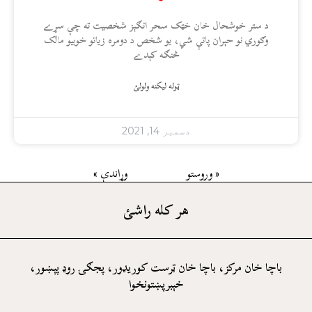
د ستر خوشحال خان خټک سحر انګېز شخصیت ته چې سړے
وګوري نو حېران پاتې شي، یو شخص د دومره زياتو خوبیو مالک
څنګه کېدے
ټوله ليکنه ولولئ
دسمبر 14, 2021
« وروستو
وړاندې »
هر کله راشئ
باچا خان مرکز، باچا خان ټرست کوريډور، پجګۍ روډ پېښور،
خېبرپښتونخوا