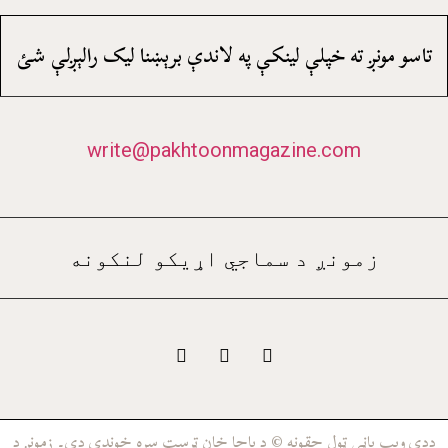
تاسو مونږ ته خپلې لينکې په لاندې برېښنا ليک رالېږلې شئ
write@pakhtoonmagazine.com
زمونږ د سماجي اړيکو لنکونه
ددې وېب پاڼې ټول حقونه © د باچا خان ټرسټ سره خوندي دي۔ زمونږ د