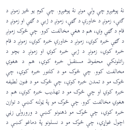
نۀ پوهېږو چې ولې مونږ نۀ پوهېږو. چې کوم يو څيز زمونږ د
ګتې، زمونږ د خاورې د ګټې، زمونږ د ژبې د ګټې او زمونږ د
قام د ګټې وي، هم د هغې مخالفت کوو. چې څوک زمونږ
د ګټې خبره کوي، زمونږ د خاورې خبره کوي، زمونږ د قام
خبره کوي، زمونږ د ژبې خبره کوي او زمونږ د بچو د
راتلونکي محفوظ مستقبل خبره کوي، هم د هغوي
مخالفت کوو. چې څوک مو د کلتور خبره کوي، چې
څوک مو د تمدن خبره کوي، چې څوک مو د فنون لطيفه
خبره کوي او چې څوک مو د تهذيب خبره کوي، هم د
هغوي مخالفت کوو. چې څوک مو پۀ ټولنه کښې د توازن
خبره کوي، چې څوک مو ذهنونو کښې د ورورولۍ زڼي
اچول غواړي، چې څوک مو د نسلونو پۀ دماغو کښې د