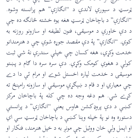
ټرسټ د سېوري لاندې د “انګازې” هم پرانسته وشوه.
“انګازې” د باچاخان ټرسټ هغه يوه خشته څانګه ده چې
د دې خاورې د موسيقۍ، فنون لطيفه او سازونو روزنه به
کوي. “انګازې” پۀ دې مقصد جوړه شوې چې د هنرمندانو
خدمت وکړي، هغه کسان چې خپلې سندرې نۀ شي ثبت
کولې د هغوي کومک وکړي. دې سره سره دا ګام د پښتو
موسيقۍ د خدمت لپاره اخستل شوے او مرام ئې دا دے
چې معياري او د قام د ښېګړې موسيقي او سازونه رامېنځ ته
کړے شي. هم دغه وجه ده چې کله پۀ باچاخان مرکز
کښې د دې پروډکشن هاوس يعنې “انګازې” د پرانستې
دستوره وه نو پۀ خپله وېنا کښې د باچاخان ټرسټ سي اي
او اېمل ولي خان ووئيل چې مونږ به د خپل هنرمند، فنکار او