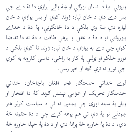
وپېژني. بيا د انسان بزرګي او ښۀ والے يوازې دا نۀ دے چې
بس دے دې د ځان لپاره ژوند کوي او بس يوازې د ځان
لپاره دې ښۀ وي بلکې د دۀ ځانګړنې، پۀ دۀ د خداے
پېزروئنې او د دۀ د عقل او پوهې طاقت د دۀ نه دا تقاضا
کوي چې دے به يوازې د ځان لپاره ژوند نۀ کوي بلکې د
نورو خلکو او ټولنې پۀ کار به راځي، داسي کارونه به کوي
چې نورو ته ترې ګټه او خېر رسي.
لوے خدائي خدمتګار فخر افغان باچاخان، خدائي
خدمتګار تحريک او عوامي نېشنل ګوند کۀ دا افتخار او
وياړ پۀ سينه اوړي چې پښتون ته ئې د سياست کولو هنر
ښودلے نو پۀ دې ئې هم پوهه کړے چې د دۀ حقونه څۀ
دي، د دۀ پۀ خاوره څۀ پراتۀ دي او د دۀ پۀ خپله خاوره څۀ