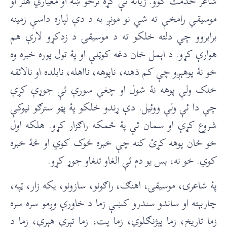
شاعر خدمت کوو. زياته ئې کړه ترڅو ښۀ او معياري هنر او
موسيقي رامخې ته شي نو مونږ به د دې لپاره داسې زمينه
برابروو چي دلته خلکو ته د موسيقۍ د زدکړو لارې هم
هوارې کړو. د اېمل خان دغه کوټلې او پۀ تول پوره خبره وه
خو نۀ پوهېږو چې کم ذهنه، ناپوهه، نااهله، نابلده او نالائقه
خلک ولې پوهه نۀ شول او چغې سورې ئې جوړې کړې
چې دا ئې ولې ووئيل. دې ړندو خلکو پۀ پټو سترګو نيوکې
شروع کړې او سمان ئې پۀ ځمکه راګزار کړو. هلکه اول
خو ځان پوهه کړئ کنه چې خبره څوک کوي او څۀ خبره
کوي. خو نه، بس يو دم ئې الغاو تلغاو جوړ کړو.
پۀ شاعرۍ، موسيقۍ، اهنګ، راګونو، سازونو، يکه زار، ټپه،
چاربېته او ساندو سندرو کښې زما د خاورې وږمو سره سره
زما تاريخ، زما پېژنګلوي، زما پت، زما تېرې هېرې، زما د