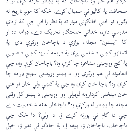
کردار هم خبر ؤ، باچاخان کۀ پۀ پښتنو جرګه کړې نو د
صحافت پۀ کاليو ئې سمبال کړے. ځکه کۀ مونږ تاريخ ته
وګورو نو ځنې ځانګړنې مونږ ته پۀ نظر راځي چې کۀ ازادې
مدرسې دي، خدائي خدمتګار تحريک دے، ډرامه ده او
کۀ “پښتون” مجله، يوازې د باچاخان ورکړې دي. پۀ
اتمانزو کښې د شلمې پېړۍ پۀ درېمه لسيزه کښې د صوبې
پۀ کچ وړومبنۍ مشاعره چا کړې وه؟ باچاخان کړې وه، چې
انعامونه ئې هم ورکړي وو. د پښتو وړومبنۍ سټېج ډرامه چا
کړې وه؟ باچا خان کړې وه چې پۀ کښې ولي خان او غني
خان مېنځني کردارونه لوبولي وو. وړومبنۍ د پښتو کل وقتي
مجله چا پښتنو له ورکړې وه؟ باچاخان هغه شخصيت دے
چې دا ګام ئې پورته کړے ؤ. دا ولې؟ دا ځکه چې
باچاخان، باچاخان ؤ، پوهه ؤ، پۀ حالاتو ئې نظر ؤ، خپل