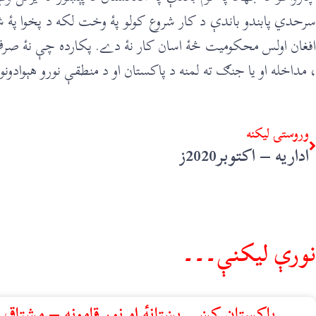
سرحدي پابندو باندې د کار شروع کولو پۀ وخت لکه د پخوا پۀ شان
افغان اولس محکوميت څۀ اسان کار نۀ دے. پکارده چې نۀ صرف
، مداخله او يا جنګ ته لمنه د پاکستان او د منطقې نورو هېوادونو 
وروستۍ ليکنه
اداريه – اکتوبر2020ز
نورې ليکنې۔۔۔
پاکستان کښې پښتانهٔ او نور قامونه – مشتاق