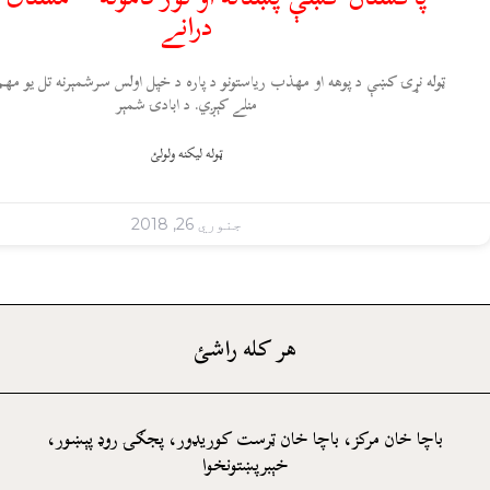
درانے
ټوله نړۍ کښې د پوهه او مهذب ریاستونو د پاره د خپل اولس سرشمېرنه تل یو مهم 
منلے کېږي. د ابادۍ شمېر
ټوله ليکنه ولولئ
جنوري 26, 2018
هر کله راشئ
باچا خان مرکز، باچا خان ټرست کوريډور، پجګۍ روډ پېښور،
خېبرپښتونخوا