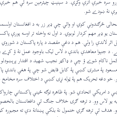
و سره خبرې اترې وکړې. د سېنېټ چيئرمېن سره ئې هم خبرې ات
 پرې نۀ ښودے شو.
شحالۍ څرګندونې کوي او وائي چې ډېر زر به د افغانستان اولسم
يو ډېر مهم کردار لوبوي. د اول نه واخله تر اوسه پورې پ
ل اثر لاندې را ولي. هم د دغې مقصد د پاره پاکستان د شورو
. د جنېوا معاهدې باندې د لاس ليک باوجود عمل نۀ ؤ کړے 
اکام شوے ؤ چې د ډاکټر نجيب شهيد د اقتدار پرېښودلو نه
ه مسعود پۀ مشرۍ کښې پۀ کابل قابض شو چې پۀ هغې باندې پا
 شو. خو دغه تحريک هم پۀ ټوله نړۍ کښې د اختلاف سره مخامخ 
کښې د امريکې اتحادي شو. پۀ ظاهره توګه ځينې پاکستاني چاروا
ه يو لاس وو. د ترهه ګرۍ خلاف جنګ ئې دافغانستان بالخصوص 
. هدف ئې ترهه ګري ختمول نۀ بلکې پښتانۀ دې ته مجبوره کو