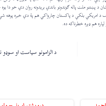
 د پښتنو ملت پاله ګوندونو باندې بريدونه روان دي خو دا يوه 
 د امريکې بلکې د پاکستان چارواکي هم پۀ دې خبره پوهه شي
لپاره هم ډېره خطرناکه ده.
د الزامونو سياست او سوډو
 احمد
درويشتم اپرېل – ماس