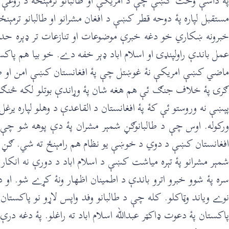
پۀ داسې وخت کښې چې د امريکې او طالبانو ترمېنځه د روغې جو
مستقبل لپاره پۀ دوحه قطر کښې د افغان مشرانو او طالبانو ترم
خبرونه ښکاري خو دغه خبرې موضوعات او تنازعات تر ډېره حده
عمل باندې راولپنډۍ او اسلام اباد ډېر خفه دے. خو بيا هم پ
ماضي کښې امريکې نۀ غوښتل چې پۀ افغانستان کښې امن او صلح ر
پېښې نه وروستو ئې کۀ پۀ افغانستان د القاعدې د وهلو لپاره ير
ورکوله. اوس چې د طالبانوګڼ شمېر مشران پۀ دې پوهه شو چې
افغانستان کښې د دوي د خوښې يو نظام هم رامېنځ ته شي. ګڼ شم
شمېر مشرانو پۀ تېره مياشت کښې د اسلام اباد د دورې نه انکا
سره پۀ شوو خبرو اترو باندې د اطمينان اظهار ونۀ کړے شو. او دغه
نوے وياند وټاکلو. کله چې د طالبانو وفد واپس لاړو نو پاکستا
پاکستان پۀ دعوت ډاکټر عبدالله اسلام اباد ته راغلو. پۀ دغه 