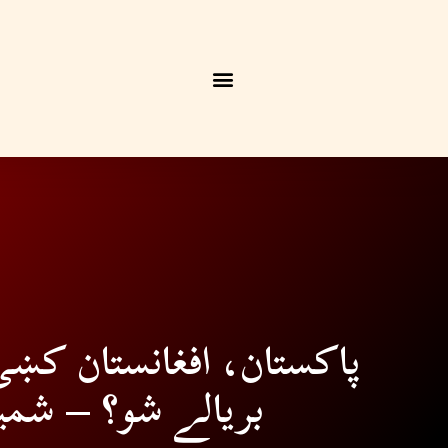
پاکستان، افغانستان کښې
بريالے شو؟ – شمي