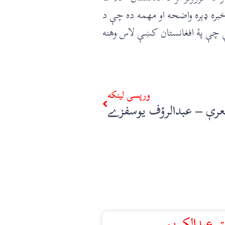
خبره ډېره واضحه او مهمه ده چې د
 چې پۀ افغانستان کښې لاس وهنه
ورپسې لينکه
 نعرې – عبدالرؤف يوسفزے
ټر عبدالکريم