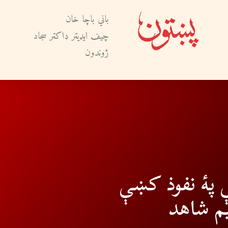
باني باچا خان
چيف ايډيټر ډاکټر سجاد
ژوندون
 پۀ نفوذ کښې
م شاهد