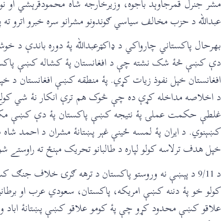
مشر جنرل قمرجاوېد باجوه، وزيرخارجه شاه محمودقرېشي او نور
عبدالله د حزب مخالف سياسي ګوندونو مشرانو سره خبرو اترو ته
بهرحال پاکستاني چارواکي د ډاکټرعبدالله پۀ دوره باندې د خو
دې کښې څۀ شک نشته چې د افغانستان پۀ کشاله کښې پاکستان 
افغانستان خپل نفوذ زيات کړي. پۀ منطقه کښې افغانستان د خپ
د اخلاصه مداخله کړې ده چې څوک هم ترې انکار نۀ شي کولے
غلطې حکمت عملۍ پۀ نتيجه کښې پاکستان پۀ دې کښې مکمل ن
کښېنوي. د ايران پۀ لمسه ځينې غېر پښتانۀ مشران د احمد شا
خپل هدف ترلاسه کولو لپاره د طالبانو تحريک مېنځ ته راوستے
د 9/11 د پېښې نه وروستو پاکستان د ترهه ګرۍ خلاف جنګ 
کولو خو پۀ دننه کښې امريکه، پاکستان، سعودي عرب او برطاني
علاقو کښې محدود کړو چې پۀ کومو علاقو کښې پښتانۀ اباد وو