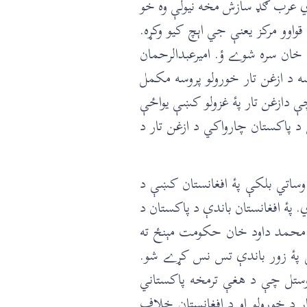
دي عرب ګډ سازش مخه نيولې وه خو
 قواوو مرکز يعنې جي اېچ کيو وکړه.
ې پۀ کال 1893ز نومبر کښې د امير عبدالرحمان خان سره شوے ؤ. اميرعبدالرحمان
ښه د ازغن تار خورولو پروسه مکمل
ې دازغن تار پۀ غزولو کښې يواځې
 د پاکستان چارواکي د ازغن تار د
 وساتي بلکې پۀ افغانستان کښې د
پۀ افغانستان باندې د پاکستان د
ر محمد داود خان حکومت مېنځ ته
ې پۀ زور باندې تس نس کړے شو.
راوستل چې د هغې ترمخه پاکستاني
ار د خورولو او د افغانستان خلاف