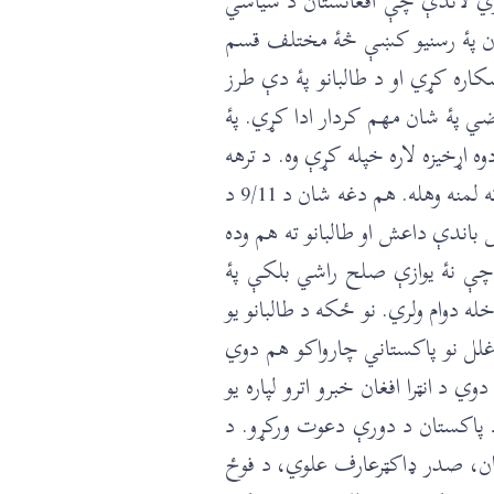
وري لاندې چې افغانستان د سياسي
کستان پۀ رسنيو کښې څۀ مختلف قسم
ره کړي او د طالبانو پۀ دې طرز
ي پۀ شان مهم کردار ادا کړي. پۀ
ړخيزه لاره خپله کړې وه. د ترهه
ګرۍ پۀ خلاف جنګ ئې هم هغه شان پۀ وړاندې بوتلو لکه څنګه چې ئې د شوروي قواوو د راتلو نه وروستو د جهاد پۀ نامه فساد ته لمنه وهله. هم دغه شان د 9/11 د
 باندې داعش او طالبانو ته هم وده
 چې نۀ يوازې صلح راشي بلکې پۀ
 دوام ولري. نو ځکه د طالبانو يو
اغلل نو پاکستاني چارواکو هم دوي
د انټرا افغان خبرو اترو لپاره يو
 د پاکستان د دورې دعوت ورکړو. د
 خان، صدر ډاکټرعارف علوي، د فوځ