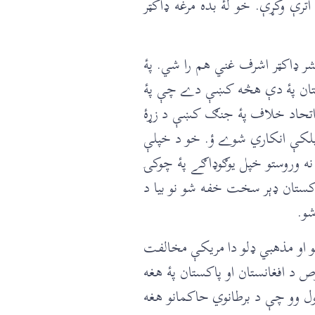
رې وکړې. خو لۀ بده مرغه ډاکټر
شر ډاکټر اشرف غني هم را شي. پۀ
اکستان پۀ دې هڅه کښې دے چې پۀ
ي اتحاد خلاف پۀ جنګ کښې د زړۀ
بلکې انکاري شوے ؤ. خو د خپلې
 وروستو خپل يوګوډاګے پۀ چوکۍ
کستان ډېر سخت خفه شو نو بيا د
شو.
کو او مذهبي ډلو دا مريکې مخالفت
د افغانستان او پاکستان پۀ هغه
ل وو چې د برطانوي حاکمانو هغه