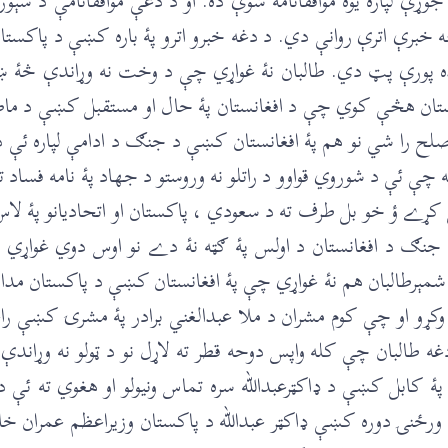
ړې لپاره يوه موافقانامه شوې ده. او د دغې موافقانامې د سې
ېنځه خبرې اترې روانې دي. د دغه خبرو اترو پۀ باره کښې د پا
 پورې پټ دي. طالبان نۀ غواړي چې د وخت نه وړاندې څۀ ښکا
اکستان هڅې کوي چې د افغانستان پۀ حال او مستقبل کښې د ماض
ا شي نو هم پۀ افغانستان کښې د جنګ د ادامې لپاره ئې دوه ا
غل کړے ؤ خو بل طرف ته د سعودي ، پاکستان او اتحاديانو پۀ لاس
 جنګ د افغانستان د اولس پۀ ګټه نۀ دے نو اوس دوي غواړي
ېرطالبان هم نۀ غواړي چې پۀ افغانستان کښې د پاکستان مداخله
ر وکړو او چې کوم مشران د ملا عبدالغني برادر پۀ مشرۍ کښې ر
 طالبان چې کله واپس دوحه قطر ته لاړل نو د ټولو نه وړاندې دوي 
ن پۀ کابل کښې د ډاکټرعبدالله سره تماس ونيولو او هغوي ته ئې
درې ورځنۍ دوره کښې ډاکټر عبدالله د پاکستان وزيراعظم عمران