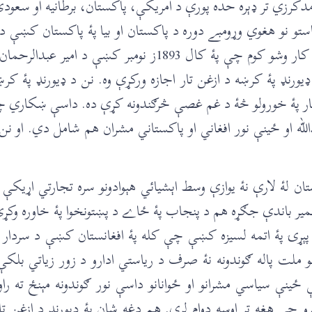
دکرزي تر ډېره حده پورې د امريکې، پاکستان، برطانيه او سعو
ېناستو نو هغوي وړومبے دوره د پاکستان او بيا پۀ پاکستان کښې د
وئيل کېږي چې پۀ دغه دوره کښې د ډاکټر اشرف غني سره هغه کار وشو کوم چ
ورنډ پۀ کرښه د ازغن تار اجازه ورکړې وه. نن د ډيورنډ پۀ کر
ن تار پۀ خورولو څۀ د غم غصې څرګندونه کړې ده. داسې ښکاري چ
لله او ځينې نور افغاني او پاکستاني مشران هم شامل دي. او نن
ن لۀ لارې نۀ يوازې وسط اېشيائي هېوادونو سره تجارتي اړيکې
ر باندې جګړه هم د پنجاب پۀ ځاے د پښتونخوا پۀ خاوره وکړي. 
پېړۍ پۀ اتمه لسيزه کښې چې کله پۀ افغانستان کښې د سردا
لت پاله ګوندونه نۀ صرف د رياستي ادارو د زور زياتي بلک
 ځينې سياسي مشرانو او ځوانانو داسې نور ګوندونه مېنځ ته 
کړو چې هغه تر اوسه دوام لري. هم دغه شان پۀ ډيورنډ د ازغن ت