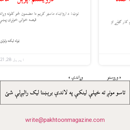
نوټ: د ارواښاد ماسټر کريم دا مضمون څو کلونه وړ
قيصه خوانۍ خونړۍ پېښې 
کار ګڼلے او
ټوله ليکنه ولولئ
اپریل 28, 2021
« وروستو
وړاندې »
تاسو مونږ ته خپلې لينکې په لاندې برېښنا ليک رالېږلې شئ
write@pakhtoonmagazine.com