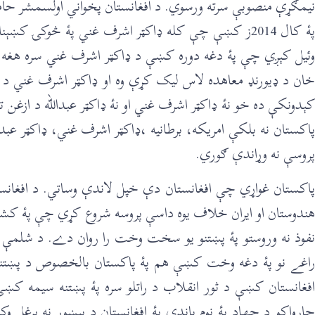
نيمګړې منصوبې سرته ورسوي. د افغانستان پخواني اولسمشر حام
پۀ کال 2014ز کښې چې کله ډاکټر اشرف غني پۀ څوکۍ کښ
خان د ډيورنډ معاهده لاس ليک کړې وه او ډاکټر اشرف غني د ډي
کېدونکې ده خو نۀ ډاکټر اشرف غني او نۀ ډاکټر عبدالله د ازغ
پاکستان نه بلکې امريکه، برطانيه ،ډاکټر اشرف غني، ډاکټر عبدا
پروسې نه وړاندې ګوري.
پاکستان غواړي چې افغانستان دې خپل لاندې وساتي. د افغانستا
هندوستان او ايران خلاف يوه داسې پروسه شروع کړي چې پۀ کشمي
نفوذ نه وروستو پۀ پښتنو يو سخت وخت را روان دے. د شلمې 
راغے نو پۀ دغه وخت کښې هم پۀ پاکستان بالخصوص د پښتنو م
افغانستان کښې د ثور انقلاب د راتلو سره پۀ پښتنه سيمه کښې
چارواکو د جهاد پۀ نوم باندې پۀ افغانستان د پېښور نه يرغل و