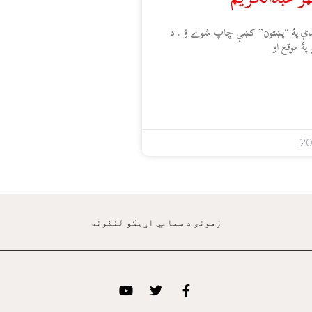
اندې پۀ “پښتون” کښې چاپ شوے ؤ . د
پۀ موقع او
زمونږ د سماجي اړيکو لنکونه