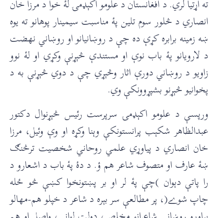
ته اړتیا لري. د افغانستان د علومو اکېډمۍ لۀ خوا د مرزا خان
انصاري د څلور سوم تلين پۀ مناسبت سيمينار پوهانو ته يوه
ښه زمينه برابره کړې ده چې د روښانيانو او روښاني نهضت
د لارويانو پۀ باب نوې او مستندې څېړنې وکړي او لۀ نوو
زاويو د روښاني دورې اثار وڅېړي چې د دوي څېړنې به د
پخوانيو څېړنو بشپړوونکې وي.
ورپسې د علومو اکېډمۍ سرپرست رئيس څېړنوال دکتور
عبدالظاهر شکېب پرانستونکې وېنا وکړه او وې وئيل، مرزا
خان انصاري د پیاوړي علمي روحاني شخصیت ترڅنګ
ښۀ عارف او متصوف شاعر هم ؤ. د دۀ پۀ باب د اشعارو د
را پاتې دېوان )چې پۀ لر او بر پښتونخوا کښې څو ځله
چاپ شوے(، پر مطالعې سر بېره د شاعر د خپلو هم-مهالو
پیاوړو روښاني شاعرانو مخلص، دولت لواڼي، واصل او هم