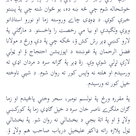
خوشحاله شوم چې ځه ښه ده، يو ځوان شته چې پۀ پښتو
خبرې کوي. د ډوډۍ چاے وروسته زما او نورو استاذانو
ويزې ولګېدې او بيا مې رخصت را واخستو. د مارګلې پۀ
لارو کښې ډېر رش کش ؤ، ځکه چې پۀ دې ورځ د مولانا
فضل الرحمان پۀ غوښتنه د اپوزیشن احتجاج ؤ او ټولې
لارې تړلې شوې وې. زۀ ډېر پۀ ګرانه سره د مردان اډې ته
ورسېدم او هلته نه واپس کور ته روان شوم. د شپې ناوخته
خپل کور ته ورسېدم.
پۀ مقرره ورځ پۀ نولسم نومبر، سحر وختي پاڅېدم او زما
ګران ملګرے ناصر خان سره د خپل ګاډي زما پۀ کورکښې
ولاړ ؤ او پۀ اتۀ بجې د بخشالي نه روان شو. پۀ بخشالي
ټول پلازه راته ډاکټر عليخېل درياب صاحب هم ولاړ ؤ.