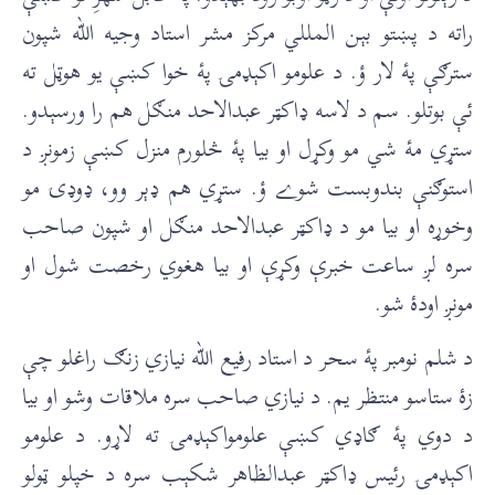
راته د پښتو بېن المللي مرکز مشر استاد وجيه الله شپون
سترګې پۀ لار ؤ. د علومو اکېډمۍ پۀ خوا کښې يو هوټل ته
ئې بوتلو. سم د لاسه ډاکټر عبدالاحد منګل هم را ورسېدو.
ستړي مۀ شي مو وکړل او بيا پۀ څلورم منزل کښې زمونږ د
استوګنې بندوبست شوے ؤ. ستړي هم ډېر وو، ډوډۍ مو
وخوړه او بيا مو د ډاکټر عبدالاحد منګل او شپون صاحب
سره لږ ساعت خبرې وکړې او بيا هغوي رخصت شول او
مونږ اودۀ شو.
د شلم نومبر پۀ سحر د استاد رفيع الله نيازي زنګ راغلو چې
زۀ ستاسو منتظر يم. د نيازي صاحب سره ملاقات وشو او بيا
د دوي پۀ ګاډي کښې علومواکېډمۍ ته لاړو. د علومو
اکېډمۍ رئيس ډاکټر عبدالظاهر شکېب سره د خپلو ټولو