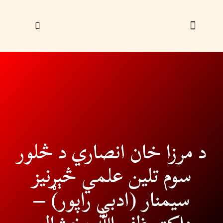
زړې ګڼې
ليک راؤلېږئ
د مرزا خان انصاري د څلور
سوم تلین علمي څېړنیز
سیمنار (ادبي راپور) –