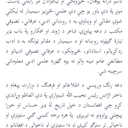
تاسو درانۀ پوهان، څېړونکي او لیکوالان مو رابللي یاست.
مونږ پۀ دې باور یو چې دې علمي-څېړنیز سیمینار ته لیکلې
شوې مقالې او وېناوې به د روښاني ادبي، عرفاني، تصوفي
مکتب د دغه پیاوړي شاعر د ژوند او افکارو پۀ باب ډېر
تیارۀ ګوټونه روښانه او د سیمینار د مقالو ټولګه به د ادب
زدکړیالو، استادانو، څېړونکو، د عرفاني تصوفي ادبیاتو د
مطالعې عامو مینه والو ته یوه ګټوره علمي ادبي معلوماتي
سرچینه شي.
دغه رنګ ورپسي د اطلاعاتو او فرهنګ د وزارت پېغام د
باختر اژانس رئیس نجیب الله شینواري پۀ دې الفاظو وړاندې
کړو چې افغانستان د خپل تاريخ لۀ ډېر حساس او خورا
پېچلي پړاوونو نه تېرېږي. پۀ هره برخه کښې ګنې ستونزې او
ناخوالۍ تر سترګو کېږي او دا ستونزې او ناخوالۍ د افغانانو د