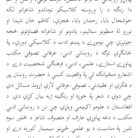
دا رنګه د را وروسته کلاسیکو نوماندو شاعرانو لکه
خوشحال بابا، رحمان بابا، هجري، کاظم خان شېدا او
نورو لۀ منظونو ستائینو، یادونو او شاعرانه قضاوتونو څخه
جوتېږي چې نوموړے د پښتو ادب د کلاسیکي دورې، پۀ
ځانګړې توګه د روښاني ادبي- عرفاني تصوفي مکتب
پیاوړے استازے، علمي، ادبي، فرهنګي شخصیت دے. د
اشعارو منځپانګه ئې پۀ واقعیت کښې د حضرت روښان پیر
د فکري او عقیدتي، تصوفي-عرفاني لارې اړوند مسائل دي
چې دوي د شعر پۀ خوږه او رنګینه ژبه بیان کړي دي. د
افغانستان د علومو اکېډمي ویاړي چې نن د روښاني ادبي
مکتب د دغه پیاوړي عارف او متصوف شاعر د څلور سوم
تلین پۀ مناسبت د یو علمي څېړنیز سیمینار کوربه دے او