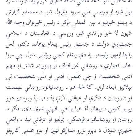
ته حاصل شو. دغه علمي ناسته د قران کريم پۀ تلاوت سره
پېل شوه او ورپسې ملي سرود وغږول شو. د سيمينار ګزارش
د پښتو څېړنیو د بېن المللي مرکز د رئيس څېړنوال وجيه الله
شپون لۀ خوا وړاندې شو. ورپسي د افغانستان د اسلامي
جمهوري دولت د جمهور رئیس پېغام پوهاند دکتور لعل
پاچا ازمون ولوستو. پۀ دې پېغام کښې ووئيلے شول چې مرزا
خان انصاري د روښاني غورځنګ يو پياوړے شاعر او مهم
ادبي شخصيت ؤ چې علمي، ادبي او ملي شخصيت ئې
بېلابېل ابعاد لري. کۀ څۀ هم د روښانیانو، روښاني نهضت
او د روښان د فکري او عرفاني لارې پۀ باب پۀ وروستیو دوو
پېړیو کښې د پوهانو لۀ خوا پراخې څېړنې شوې دي، مګر د
روښان او روښانیانو د فرهنګي، ټولنیز او عرفاني لید د واقعي
څهرې ښودل د ډېرو نورو مدارکو لټون او نوو علمي کارونو