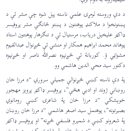
د دې وروسته لومړۍ علمي ناسته پېل شوه چې مشر ئې د
پښتونخوا د ملاکنډ پوهنتون د پښتو څانګې مشر پروفېسر
ډاکټر عليخېل درياب، مرستيال ئې د ننګرهار پوهنتون استاد
پوهاند محمد ابراهيم همکار او منشي ئې څېړنوال عبدالقيوم
مشواڼي ؤ. کوربانۀ ئې څېړنپوه نصرالله ناصر او څېړنپوه
دکتور سيد محي الدين هاشمي وو.
پۀ دې ناسته کښې څېړنوالې جميلې سروري “د مرزا خان
روښاني ژوند او ادبي هڅې”، پروفېسر ډاکټر پروېز مهجور
خوېشکي “د مرزا خان پۀ شاعرۍ کښې رومانوي
بصيرتونه”، پوهنمل سيد اصغر هاشمي “د مرزا خان روښان
پۀ شعرونو کښې د شمېرو فلسفي څېړنه” او پروفېسر ډاکټر
عليخېل درياب “د مرزا خان پۀ شاعرۍ کښې د شعري