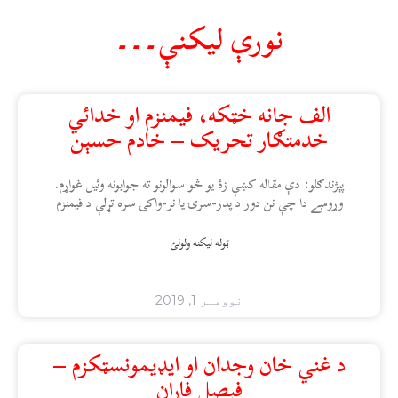
نورې ليکنې۔۔۔
الف جانه خټکه، فیمنزم او خدائي
خدمتګار تحریک – خادم حسېن
پېژندګلو: دې مقاله کښې زۀ يو څو سوالونو ته جوابونه وئيل غواړم.
وړومبے دا چې نن دور د پدر-سرۍ يا نر-واکۍ سره تړلې د فيمنزم
ټوله ليکنه ولولئ
نوومبر 1, 2019
د غني خان وجدان او ايډيمونسټکزم –
فېصل فاران