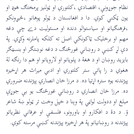
نظام جوړونې، اقتصادي ،کلتوري او ټولنيز پرمختګ هوډ او
يون ټکني کوي. دا د افغانستان د ټولو پوهانو ،څيړونکو
،فرهنګيانو او سياستوالو دنده او مسئوليت دے چې دغه
مهم او برخليک ټاکونکي اصل ته کلکه پاملرنه وکړي. پۀ
دې لړ کښې د روښاني غورځنګ د دغه نوښتګر او بنسټګر
بايزيد روښان او د هغۀ د پلويانو او لارويانو او هم دا رنګه لۀ
هغوي د را پاتې ستر کلتوري او ادبي ميراث هر اړخيزه
پېژندنه يوه ستره اړتيا ده. د مرزا خان انصاري پېژندنه ضروري
ده. مرزا خان انصاري د روښاني غورځنګ يو بې جوړې
مبلغ او ددولت لواڼي پۀ وېنا د خپل وخت تر ټولو ښۀ شاعر
ؤ. د دۀ د افکارو او باورونو، فلسفې او عرفاني نظرياتو
پېژندنه د روښانيانو پۀ هر اړخيزه پېژندنه کښې مرسته کوي.