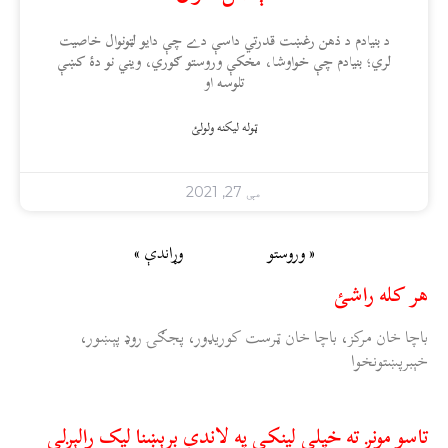
د بنيادم د ذهن رغښت قدرتي داسې دے چې دايو لټونوال خاصيت
لري؛ بنيادم چې خواوشا، مخکې وروستو ګوري، ويني نو دۀ کښې
تلوسه او
ټوله ليکنه ولولئ
مې 27, 2021
« وروستو
وړاندې »
هر کله راشئ
باچا خان مرکز، باچا خان ټرست کوريډور، پجګۍ روډ پېښور،
خېبرپښتونخوا
تاسو مونږ ته خپلې لينکې په لاندې برېښنا ليک رالېږلې