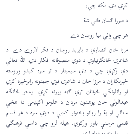
کړي دي. لکه چې:
د میرزا ګمان فاني شۀ
هر چې وائي ميا روښان دے
مرزا خان انصاري د بايزيد روښان د فکر لاروے دے. د
شاعرۍ ځانګرتياوې د دوي متصوفانه افکار دي. الله تعاليٰ
دې وکړي چې د دې سيمينار د تر سره کېدو وروسته
څېړنکاران د مرزا خان د شاعرۍ نوي جهتونه رابرڅېره کړي
او راتلونکي ځوانان ترې ګټه پورته کړي. پښتو څانګه
عبدالولي خان پوهنتون مردان د علومو اکېډمۍ دا هڅې
ستائي او پۀ را روانو وختونو کښې د دوي سره د هر قسم
قلمي مرستې باور ورکوي. هیله لرو چې داسې فرهنګي
سيمينارونه به دوام لري.