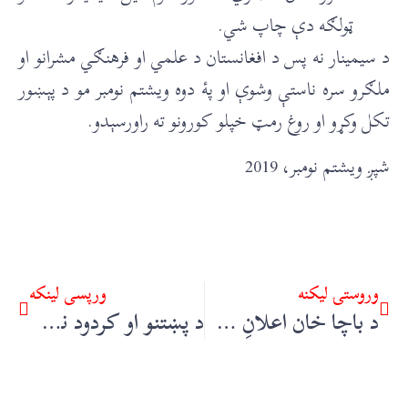
ټولګه دې چاپ شي.
د سیمینار نه پس د افغانستان د علمي او فرهنګي مشرانو او
ملګرو سره ناستې وشوې او پۀ دوه ویشتم نومبر مو د پېښور
تکل وکړو او روغ رمټ خپلو کورونو ته راورسېدو.
شپږ ویشتم نومبر، 2019
وروستۍ ليکنه
ورپسې لينکه
د باچا خان اعلانِ حق (ژباړن:ہفت روزہ ’چٹان‘، لاہور، (قسط اول) ۱۷ ستمبر ۱۹۵۴، (قسط دوم) ۲۴ ستمبر ۱۹۵۶) – انور علي انور، کراچۍ
د پښتنو او کردود نسلیت او شناخت جنګ – ډ. سهېل خان