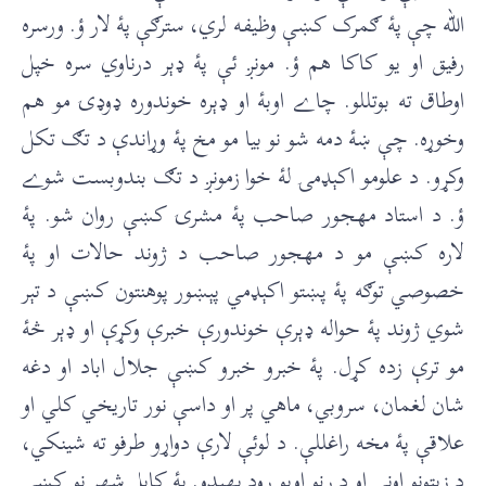
الله چې پۀ ګمرک کښې وظيفه لري، سترګې پۀ لار ؤ. ورسره
رفيق او يو کاکا هم ؤ. مونږ ئې پۀ ډېر درناوي سره خپل
اوطاق ته بوتللو. چاے اوبۀ او ډېره خوندوره ډوډۍ مو هم
وخوړه. چې ښۀ دمه شو نو بيا مو مخ پۀ وړاندې د تګ تکل
وکړو. د علومو اکېډمۍ لۀ خوا زمونږ د تګ بندوبست شوے
ؤ. د استاد مهجور صاحب پۀ مشرۍ کښې روان شو. پۀ
لاره کښې مو د مهجور صاحب د ژوند حالات او پۀ
خصوصي توګه پۀ پښتو اکېډمي پېښور پوهنتون کښې د تېر
شوي ژوند پۀ حواله ډېرې خوندورې خبرې وکړې او ډېر څۀ
مو ترې زده کړل. پۀ خبرو خبرو کښې جلال اباد او دغه
شان لغمان، سروبي، ماهي پر او داسې نور تاريخي کلي او
علاقې پۀ مخه راغللې. د لوئې لارې دواړو طرفو ته شينکي،
د زېتونو اونې او د رڼو اوبو رود بهېدو. پۀ کابل شهرِ نو کښې