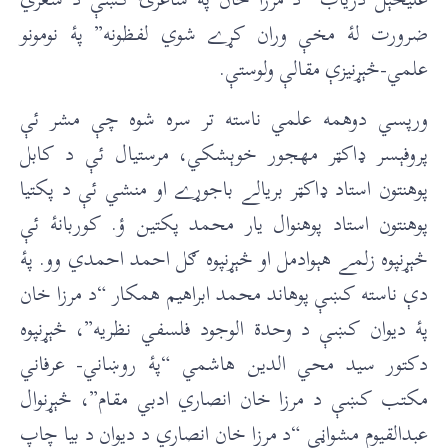
ضرورت لۀ مخې وران کړے شوي لفظونه” پۀ نومونو
علمي-څېړنيزې مقالې ولوستې.
ورپسي دوهمه علمي ناسته تر سره شوه چې مشر ئې
پروفېسر ډاکټر مهجور خوېشکي، مرستیال ئې د کابل
پوهنتون استاد ډاکټر بريالے باجوړے او منشي ئې د پکتيا
پوهنتون استاد پوهنوال يار محمد پکتين ؤ. کوربانۀ ئې
څېړنپوه زلمے هېوادمل او څېړنپوه ګل احمد احمدي وو. پۀ
دې ناسته کښې پوهاند محمد ابراهيم همکار “د مرزا خان
پۀ ديوان کښې د وحدة الوجود فلسفي نظريه”، څېړنپوه
دکتور سيد محي الدين هاشمي “پۀ روښاني- عرفاني
مکتب کښې د مرزا خان انصاري ادبي مقام”، څېړنوال
عبدالقيوم مشواڼي “د مرزا خان انصاري د ديوان د بيا چاپ