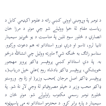
د نومبر پۀ وړومبنۍ اوونۍ کښې راته د علومو اکېډمي کابل د
رياست مقام لۀ خوا ووئيلے شو چې مونږ د مرزا خان
انصاري د څلور سوم تلين پۀ مناسبت د يو څېړنيز سيمينار
تابيا لرو، تاسو او درې نورو استاذانو ته هم دعوت ورکوو.
ستاسو راتګ به څنګه شي؟ ماورته ووئيل چې انشاالله درځو
به. پۀ دې استاذانو کښې پروفېسر ډاکټر پروېز مهجور
خوېشکي، پروفېسر ډاکټر بادشاه روم )علي خېل درياب(
،
پروفېسر ډاکټر اصل مرجان )محب وزير( او زۀ وم. وروستو
ډاکټر محب وزير د خپلو مصروفياتو لۀ وجې لاړ نۀ شو. پۀ
څلورم نومبر رسمي مکتوب راولېږلے شو. مونږ ځان د
سيمينار د پاره برابر کړو. د محترمو استاذانو نه مې پاسپوټونه