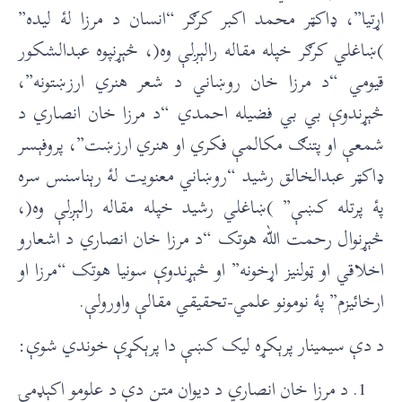
اړتيا”، ډاکټر محمد اکبر کرګر “انسان د مرزا لۀ ليده”
)ښاغلي کرګر خپله مقاله رالېږلې وه(، څېړنپوه عبدالشکور
قيومي “د مرزا خان روښاني د شعر هنري ارزښتونه”،
څېړندوې بي بي فضيله احمدي “د مرزا خان انصاري د
شمعې او پتنګ مکالمې فکري او هنري ارزښت”، پروفېسر
ډاکټر عبدالخالق رشيد “روښاني معنويت لۀ رېناسنس سره
پۀ پرتله کښې” )ښاغلي رشيد خپله مقاله رالېږلې وه(،
څېړنوال رحمت الله هوتک “د مرزا خان انصاري د اشعارو
اخلاقي او ټولنيز اړخونه” او څېړندوې سونيا هوتک “مرزا او
ارخائيزم” پۀ نومونو علمي-تحقيقي مقالې واورولې.
د دې سيمینار پرېکړه ليک کښې دا پرېکړې خوندي شوې:
د مرزا خان انصاري د ديوان متن دې د علومو اکېډمۍ