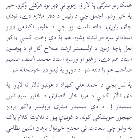
همکارانو سترګې پۀ لار ؤ. زمونږ ئې ډېر تود هرکلے وکړو. خېر
پۀ خېر وشو. اجمل چې د رئيس د دفتر ملازم دے، تودې
چاې راوړې. دلته ناست وو چې د علومو اکېډمۍ ډېرو
استاذانو سره مو ليدنه وشوه. هم پۀ دې وخت کښې ډاکټر
لعل پاچا ازمون د اولسمشر ارشد صلاح کار او د پوهنتون
استاد هم دے، راغلو او ورسره استاد محمد اٰصف صميم
صاحب هم را دننه شو. د دواړو پۀ ليدو ډېر خوشحاله شو.
پۀ لس بجې د احمد علي کهزاد د غونډو تالار ته لاړو. پۀ
دې تالار کښې د مرزا خان انصاري د څلور سوم تلين
سيمينار ؤ. د دې سيمينار مشري پروفېسر ډاکټر پروېز
مهجور خوېشکي کوله. د غونډې پېل د تلاوت کلام پاک
نه وشو چې سعادت ئې محترم څېړنوال برهان الدين نظامي