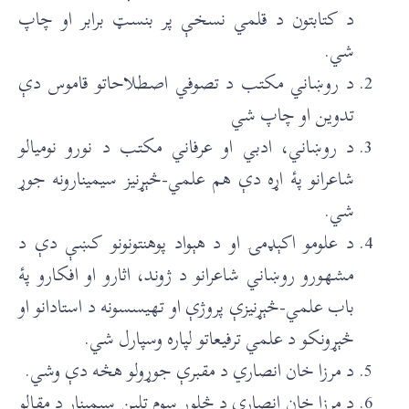
د کتابتون د قلمي نسخې پر بنسټ برابر او چاپ
شي.
د روښاني مکتب د تصوفي اصطلاحاتو قاموس دې
تدوين او چاپ شي
د روښاني، ادبي او عرفاني مکتب د نورو نوميالو
شاعرانو پۀ اړه دې هم علمي-څېړنيز سيمينارونه جوړ
شي.
د علومو اکېډمۍ او د هېواد پوهنتونونو کښې دې د
مشهورو روښاني شاعرانو د ژوند، اثارو او افکارو پۀ
باب علمي-څېړنيزې پروژې او تهیسسونه د استادانو او
څېړونکو د علمي ترفيعاتو لپاره وسپارل شي.
د مرزا خان انصاري د مقبرې جوړولو هڅه دې وشي.
د مرزا خان انصاري د څلور سوم تلين سيمينار د مقالو