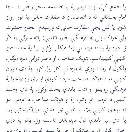
را جمع کړل او د نومبر پۀ پینځلسمه سحر وختي د باچا
امام بخشالي نه د افعانستان د سفارت خانې پۀ لور روان
شوم. پۀ لس بجې سفارت خاني ته ورسېدم. محترم حضرت
ولي هوتک ولي )د فرهنګي چارو اتاشي( راته سترګې پۀ لار
ؤ. ډېره پۀ پښته مینه ئې زما هرکلے وکړو. بيا پۀ مېلمستون
کښې کښېناستم. هوتک صاحب او ناصر دراني سره موګپ
ولګول او زما د ويزې پۀ ويزه ئې کار پېل کړو. پۀ دې دوران
کښې مو د هوتک صاحب سره د کوزې او برې پښتونخوا پۀ
فرهنګي روابطو او ادب باندې بحث وکړو. پۀ دې وخت
کښې د غرمنۍ غږ وشو، زۀ او هوتک صاحب د غرمنۍ مېز
ته ورغلو، کابلي پلاو او ځیني نور افغاني خوراکونه تيار وو.
پۀ دې مېز باندې ټول دپلوماتان ناست وو. ټولو پۀ دري
خبرې کولې او يو هوتک ؤ چې پۀ پښتو غږېدو. زۀ پرې ډېر