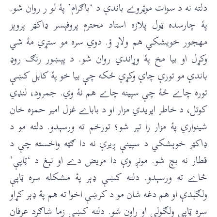
دلته نه د سوات موټروے باندې د ‘باګرام’ پۀ لو ر روان شو.
پۀ چارسده ټول پلازه استاد محترم پروفېسر ډاکټر پروېز
مهجور خويشکي هم ولاړ ؤ. دوي سره مو ستړي مۀ شي
وکړل او بيا مخ پۀ وړاندي روان شو. د پېښور رنګ روډ
باندې مو تورې چاې وکړې ځکه چې بيا خو پۀ کابل کښې
توره چاے څۀ چې سپينه چاے هم نۀ وي. جمرود، لنډي
کوتل، د خاطر اپريدي مزار او د باباے غزل امير حمزه خان
شينواري پۀ مزار را تېر شو؛ تورخم ته ورسېدو. دلته مو د
ډاکټر خوېشکي د سپينې ږيرې نه دا ګټه واخسته چې د
قطار نه بچ شو. مونږ وې دا مريض دے او نېغ د ‘ټاپې’
ځاے ته ورسېدو. دلته کښې ډېر پۀ مشکله سره ټاپې
ولګېدې او هم دغه شان مو د کرښې اخوا ته هم پۀ ډېر کړاو
سره ټاپې ولګولې او راون شو. دلته کښې زما شاګرد عرفان