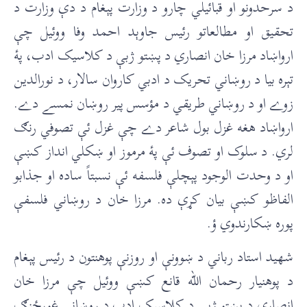
د سرحدونو او قبائیلي چارو د وزارت پېغام د دې وزارت د
تحقيق او مطالعاتو رئيس جاوېد احمد وفا ووئيل چې
ارواښاد مرزا خان انصاري د پښتو ژبې د کلاسيک ادب، پۀ
تېره بيا د روښاني تحريک د ادبي کاروان سالار، د نورالدين
زوے او د روښاني طريقي د مؤسس پير روښان نمسے دے.
ارواښاد هغه غزل بول شاعر دے چې غزل ئې تصوفي رنګ
لري. د سلوک او تصوف ئې پۀ مرموز او ښکلي انداز کښې
او د وحدت الوجود پېچلې فلسفه ئې نسبتاً ساده او جذابو
الفاظو کښې بيان کړې ده. مرزا خان د روښاني فلسفې
پوره ښکارندوي ؤ.
شهيد استاد رباني د ښوونې او روزنې پوهنتون د رئيس پېغام
د پوهنيار رحمان الله قانع کښې ووئيل چې مرزا خان
انصاري د پښتو ژبې د کلاسيک ادب د روښاني غورځنګ