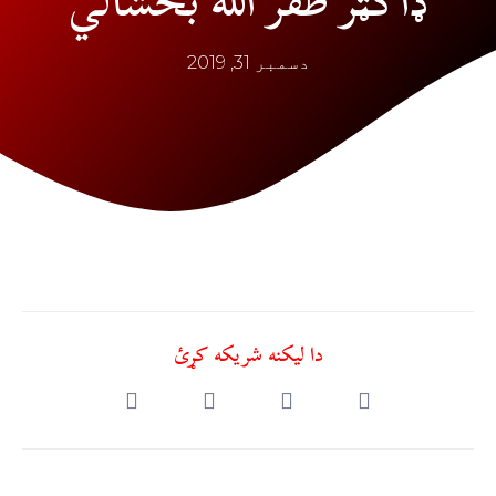
ډاکټر ظفر الله بخشالي
دسمبر 31, 2019
دا ليکنه شريکه کړئ