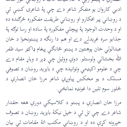
ادبي کاروان يو متفکر شاعر دے چې پۀ شاعرۍ کښې ئې
د روښاني پير افکارو او روښاني طريقت مفکوره څرګنده ده
او د وحدت الوجود پۀ پېچلې مفکوره پۀ ساده او رسا توګه پۀ
جذابو سره غږېدلے دے او هم دا رنګه د پښتونخوا د خان
عبدالولي خان پوهنتون د پښتو څانګې پېغام ډاکټر سيد ظفر
الله بخشالي ولوستلو. دوي ووئيل چې ډېر د وياړ مقام دے
چې د علومو اکېډمي وتوانېده چې د بايزيد روښان د تصوفي
مسلک د يو مخکښ پياوړي شاعر مرزا خان انصاري د
څلور سوم تلين دا غونډه نمانځي.
مرزا خان انصاري د پښتو د کلاسیکي دورې هغه حقدار
شاعر دے چې تل ئې د خپل نيکۀ بايزيد روښان د تصوف
خپرونه کړې ده او د روښاني مکتب اتۀ مقامات ئې بيان