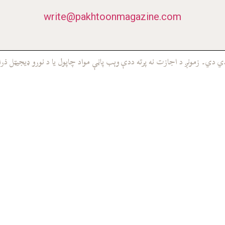
write@pakhtoonmagazine.com
ي۔ زمونږ د اجازت نه پرته ددې وېب پاڼې مواد چاپول يا د نورو ډيجيټل ذرا