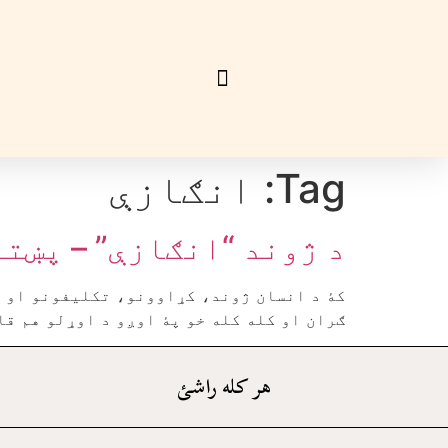
Tag:
انګازې
د ژوند “انګازې” – پښتو
کۀ د انسان ژوند، کړاوونو، تکليفونو او م
ګران او کله کله خو پۀ اوږو د اوړلو هم قاب
هر کله راشئ