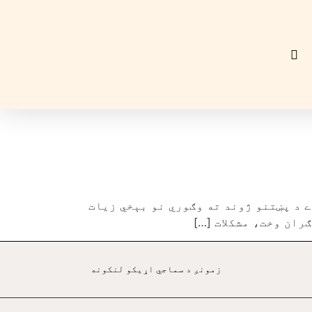
 د پښتنو ژوند ته وګوري نو بېخي زيات
ران وخت، مشکلات […]
زمونږ د سماجي اړيکو لنکونه