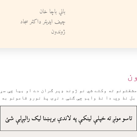
باني باچا خان
چيف ايډيټر ډاکټر سجاد
ژوندون
ن
شقتونو ته وکتے شي نو ژوند ډېر ګران دے او بيا چې سړے
ل نۀ وي. دا نۀ وايم چې ګنې د نړۍ پۀ نورو قامونو به ګ
تاسو مونږ ته خپلې لينکې په لاندې برېښنا ليک رالېږلې شئ