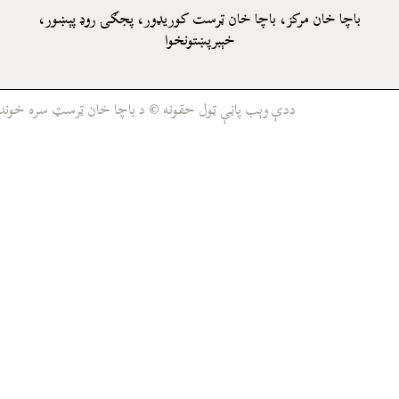
باچا خان مرکز، باچا خان ټرست کوريډور، پجګۍ روډ پېښور،
خېبرپښتونخوا
ددې وېب پاڼې ټول حقونه © د باچا خان ټرسټ سره خوندي د