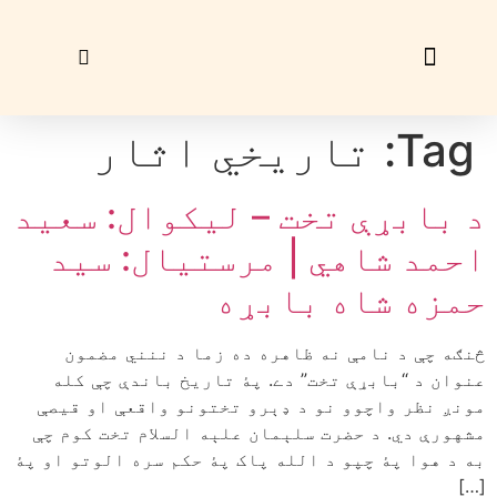
زړې ګڼې
ليک راؤلېږئ
Tag:
تاريخي اثار
د بابړې تخت – ليکوال: سعيد
احمد شاهي | مرستيال: سيد
حمزه شاه بابړه
څنګه چې د نامې نه ظاهره ده زما د ننني مضمون
عنوان د “بابړې تخت” دے. پۀ تاريخ باندې چې کله
مونږ نظر واچوو نو د ډېرو تختونو واقعې او قيصې
مشهورې دي. د حضرت سلېمان علېه السلام تخت کوم چې
به د هوا پۀ چپو د الله پاک پۀ حکم سره الوتو او پۀ
[…]