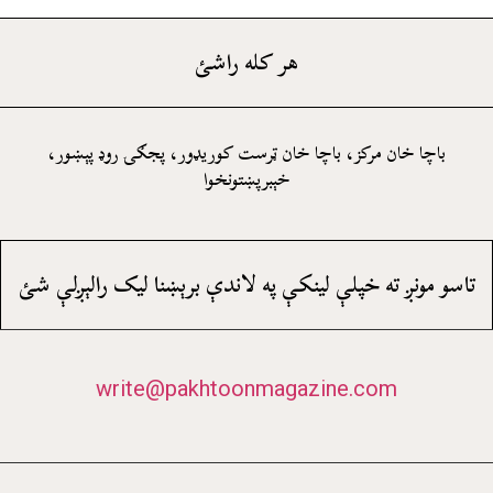
هر کله راشئ
باچا خان مرکز، باچا خان ټرست کوريډور، پجګۍ روډ پېښور،
خېبرپښتونخوا
تاسو مونږ ته خپلې لينکې په لاندې برېښنا ليک رالېږلې شئ
write@pakhtoonmagazine.com