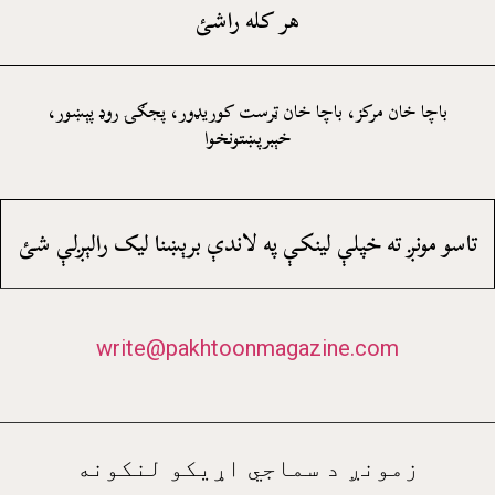
هر کله راشئ
باچا خان مرکز، باچا خان ټرست کوريډور، پجګۍ روډ پېښور،
خېبرپښتونخوا
تاسو مونږ ته خپلې لينکې په لاندې برېښنا ليک رالېږلې شئ
write@pakhtoonmagazine.com
زمونږ د سماجي اړيکو لنکونه